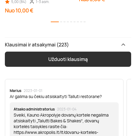
5,00 (84)
1-3 asm.
Nuo 10,00 €
Klausimai ir atsakymai (223)
Užduoti klausimą
Marius
· 2023-01-01
Sa
Ar galima su čekiu atsiskaityti Talluti restorane?
Sv
er
Atsako administratorius
· 2023-01-04
Sveiki, Kauno Akropolyje dovanų kortele negalima
atsiskaityti „Talutti Bakes & Shakes“, dovanų
kortelės taisykles rasite čia:
https://www.akropolis.lt/lt/dovanu-korteles-