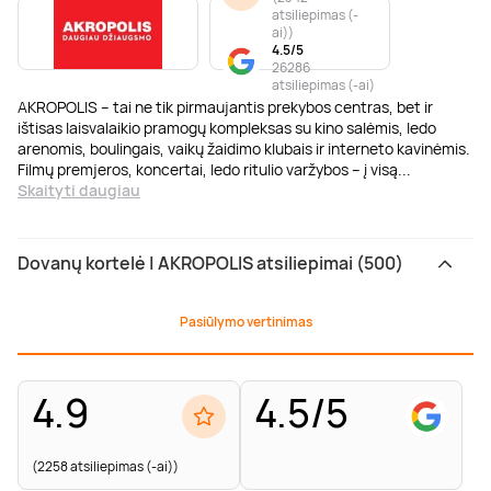
atsiliepimas (-
ai)
)
4.5/5
26286
atsiliepimas (-ai)
AKROPOLIS – tai ne tik pirmaujantis prekybos centras, bet ir
ištisas laisvalaikio pramogų kompleksas su kino salėmis, ledo
arenomis, boulingais, vaikų žaidimo klubais ir interneto kavinėmis.
Filmų premjeros, koncertai, ledo ritulio varžybos – į visą
...
Skaityti daugiau
Dovanų kortelė | AKROPOLIS atsiliepimai (500)
Pasiūlymo vertinimas
4.9
4.5/5
(2258 atsiliepimas (-ai))