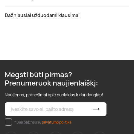
Dažniausiai užduodami klausimai
Mėgsti būti pirmas?
Prenumeruok naujienlaiškį:
Naujienos, pranešimai apie nuolaidas ir dar daugiau!
* Susipažinau su
privatumo politika