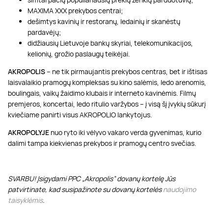
MAXIMA XXX prekybos centrai;
dešimtys kavinių ir restoranų, ledainių ir skanėstų
pardavėjų;
didžiausių Lietuvoje bankų skyriai, telekomunikacijos,
kelionių, grožio paslaugų teikėjai.
AKROPOLIS
– ne tik pirmaujantis prekybos centras, bet ir ištisas
laisvalaikio pramogų kompleksas su kino salėmis, ledo arenomis,
boulingais, vaikų žaidimo klubais ir interneto kavinėmis. Filmų
premjeros, koncertai, ledo ritulio varžybos – į visą šį įvykių sūkurį
kviečiame panirti visus AKROPOLIO lankytojus.
AKROPOLYJE
nuo ryto iki vėlyvo vakaro verda gyvenimas, kurio
dalimi tampa kiekvienas prekybos ir pramogų centro svečias.
SVARBU! Įsigydami PPC „Akropolis” dovanų kortelę Jūs
patvirtinate, kad susipažinote su dovanų kortelės
naudojimo
taisyklėmis
.