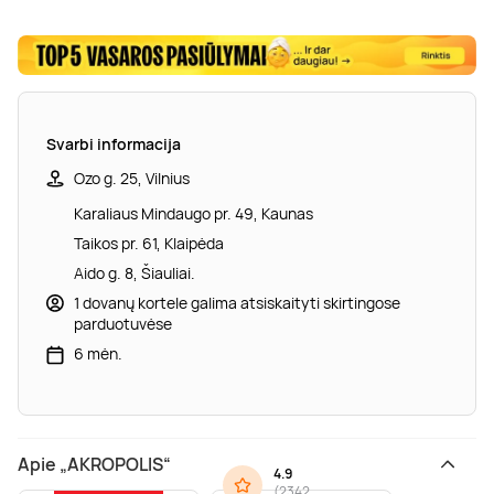
Svarbi informacija
Ozo g. 25, Vilnius
Karaliaus Mindaugo pr. 49, Kaunas
Taikos pr. 61, Klaipėda
Aido g. 8, Šiauliai.
1 dovanų kortele galima atsiskaityti skirtingose
parduotuvėse
6 mėn.
Apie „AKROPOLIS“
4.9
(
2342