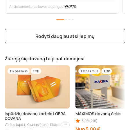
Ar šis komentaras buvo naudingas?
0
0
A
Rodyti daugiau atsiliepimų
Žiūrėję šią dovaną taip pat domėjosi
Tik pas mus
TOP
Tik pas mus
TOP
Įspūdžių dovanų kortelė | GERA
MAXIMOS dovanų čekis
DOVANA
5,00 (216)
Vilnius (aps.), Kaunas (aps.), Klaipėda (aps.), Palanga (aps.), Nida (aps.), Druskin
Kiti miestai
Nuo 5,00 €