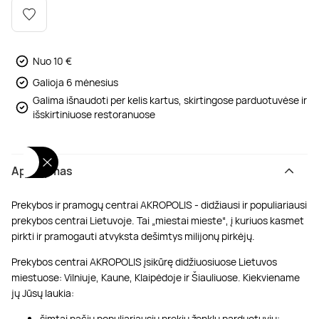
Poilsis dvaruose ir pilyse
Masažų kompleksai
Kitos vandens pramogos
Nuo 10 €
Galioja 6 mėnesius
Galima išnaudoti per kelis kartus, skirtingose parduotuvėse ir
išskirtiniuose restoranuose
Aprašymas
Prekybos ir pramogų centrai AKROPOLIS - didžiausi ir populiariausi
prekybos centrai Lietuvoje. Tai „miestai mieste“, į kuriuos kasmet
pirkti ir pramogauti atvyksta dešimtys milijonų pirkėjų.
Prekybos centrai AKROPOLIS įsikūrę didžiuosiuose Lietuvos
miestuose: Vilniuje, Kaune, Klaipėdoje ir Šiauliuose. Kiekviename
jų Jūsų laukia:
šimtai pačių populiariausių prekių ženklų parduotuvių;