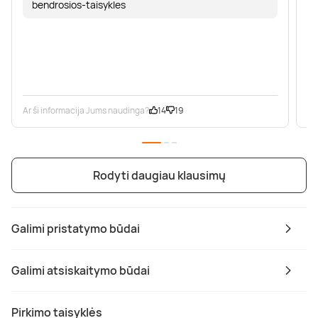
bendrosios-taisykles
Ar ši informacija Jums naudinga?
14
19
Ar
Rodyti daugiau klausimų
Galimi pristatymo būdai
Galimi atsiskaitymo būdai
Pirkimo taisyklės