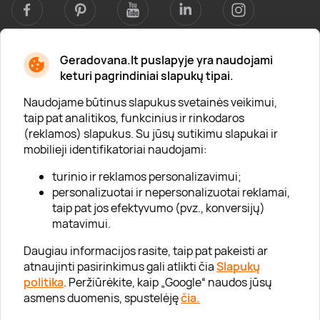
Geradovana.lt puslapyje yra naudojami
Apie mus
keturi pagrindiniai slapukų tipai.
Apie „Gera Dovana“
Naudojame būtinus slapukus svetainės veikimui,
taip pat analitikos, funkcinius ir rinkodaros
Lojalumo klubas
(reklamos) slapukus. Su jūsų sutikimu slapukai ir
Karjera
mobilieji identifikatoriai naudojami:
Visi partneriai
turinio ir reklamos personalizavimui;
personalizuotai ir nepersonalizuotai reklamai,
Kontaktai
taip pat jos efektyvumo (pvz., konversijų)
Tinklaraštis
matavimui.
Daugiau informacijos rasite, taip pat pakeisti ar
atnaujinti pasirinkimus gali atlikti čia
Slapukų
Informacija
politika
. Peržiūrėkite, kaip „Google“ naudos jūsų
asmens duomenis, spustelėję
čia.
„GERA DOVANA“ GRUPĖ