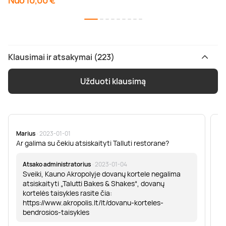
Nuo 10,00 €
Klausimai ir atsakymai (223)
Užduoti klausimą
Marius
· 2023-01-01
Sa
Ar galima su čekiu atsiskaityti Talluti restorane?
Sv
er
Atsako administratorius
· 2023-01-04
Sveiki, Kauno Akropolyje dovanų kortele negalima
atsiskaityti „Talutti Bakes & Shakes“, dovanų
kortelės taisykles rasite čia:
https://www.akropolis.lt/lt/dovanu-korteles-
bendrosios-taisykles