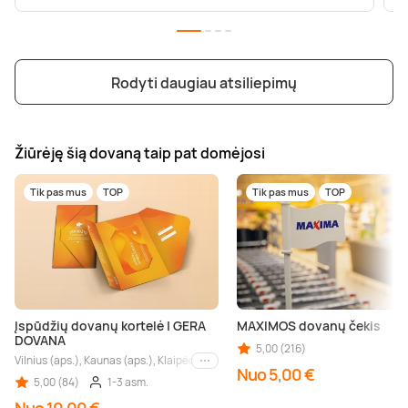
Rodyti daugiau atsiliepimų
Žiūrėję šią dovaną taip pat domėjosi
Tik pas mus
TOP
Tik pas mus
TOP
Įspūdžių dovanų kortelė | GERA
MAXIMOS dovanų čekis
DOVANA
5,00 (216)
Vilnius (aps.), Kaunas (aps.), Klaipėda (aps.), Palanga (aps.), Nida (aps.), Druskin
Kiti miestai
Nuo 5,00 €
5,00 (84)
1-3 asm.