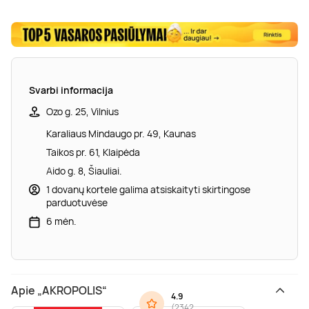
Svarbi informacija
Ozo g. 25, Vilnius
Karaliaus Mindaugo pr. 49, Kaunas
Taikos pr. 61, Klaipėda
Aido g. 8, Šiauliai.
1 dovanų kortele galima atsiskaityti skirtingose
parduotuvėse
6 mėn.
Apie „AKROPOLIS“
4.9
(
2342