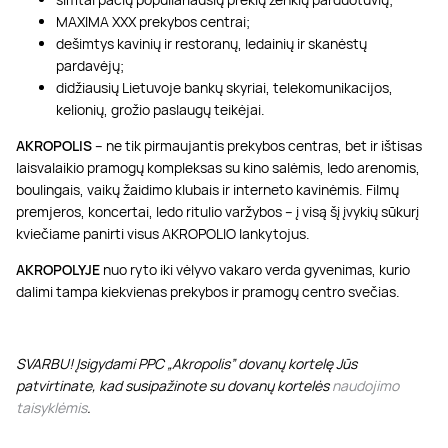
MAXIMA XXX prekybos centrai;
dešimtys kavinių ir restoranų, ledainių ir skanėstų
pardavėjų;
didžiausių Lietuvoje bankų skyriai, telekomunikacijos,
kelionių, grožio paslaugų teikėjai.
AKROPOLIS
– ne tik pirmaujantis prekybos centras, bet ir ištisas
laisvalaikio pramogų kompleksas su kino salėmis, ledo arenomis,
boulingais, vaikų žaidimo klubais ir interneto kavinėmis. Filmų
premjeros, koncertai, ledo ritulio varžybos – į visą šį įvykių sūkurį
kviečiame panirti visus AKROPOLIO lankytojus.
AKROPOLYJE
nuo ryto iki vėlyvo vakaro verda gyvenimas, kurio
dalimi tampa kiekvienas prekybos ir pramogų centro svečias.
SVARBU! Įsigydami PPC „Akropolis” dovanų kortelę Jūs
patvirtinate, kad susipažinote su dovanų kortelės
naudojimo
taisyklėmis
.