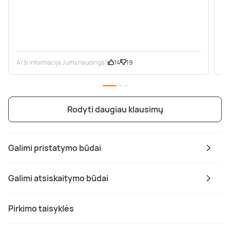
Ar ši informacija Jums naudinga?
14
19
Ar
Rodyti daugiau klausimų
Galimi pristatymo būdai
Galimi atsiskaitymo būdai
Pirkimo taisyklės