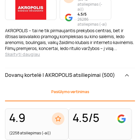
atsiliepimas (-
ai)
)
4.5/5
26286
atsiliepimas (-ai)
AKROPOLIS – tai ne tik pirmaujantis prekybos centras, bet ir
ištisas laisvalaikio pramogų kompleksas su kino salėmis, ledo
arenomis, boulingais, vaikų žaidimo klubais ir interneto kavinėmis.
Filmų premjeros, koncertai, ledo ritulio varžybos – į visą
...
Skaityti daugiau
Dovanų kortelė | AKROPOLIS atsiliepimai (500)
Pasiūlymo vertinimas
4.9
4.5/5
(2258 atsiliepimas (-ai))