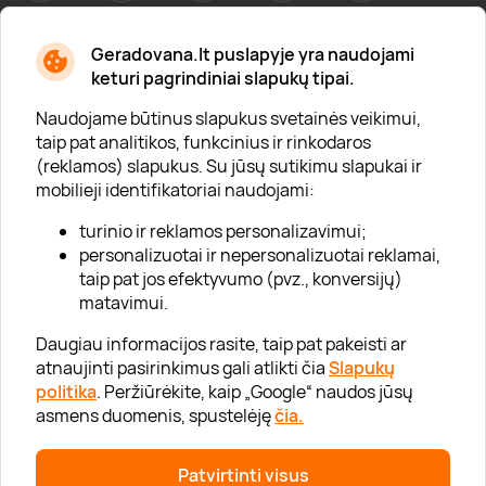
Geradovana.lt puslapyje yra naudojami
Apie mus
keturi pagrindiniai slapukų tipai.
Apie „Gera Dovana“
Naudojame būtinus slapukus svetainės veikimui,
taip pat analitikos, funkcinius ir rinkodaros
Lojalumo klubas
(reklamos) slapukus. Su jūsų sutikimu slapukai ir
Karjera
mobilieji identifikatoriai naudojami:
Visi partneriai
turinio ir reklamos personalizavimui;
personalizuotai ir nepersonalizuotai reklamai,
Kontaktai
taip pat jos efektyvumo (pvz., konversijų)
Tinklaraštis
matavimui.
Daugiau informacijos rasite, taip pat pakeisti ar
atnaujinti pasirinkimus gali atlikti čia
Slapukų
Informacija
politika
. Peržiūrėkite, kaip „Google“ naudos jūsų
asmens duomenis, spustelėję
čia.
„GERA DOVANA“ GRUPĖ
Patvirtinti visus