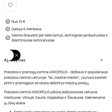
Poilsis dvaruose ir pilyse
Masažų kompleksai
Kitos vandens pramogos
Nuo 10 €
Galioja 6 mėnesius
Galima išnaudoti per kelis kartus, skirtingose parduotuvėse ir
išskirtiniuose restoranuose
Aprašymas
Prekybos ir pramogų centrai AKROPOLIS - didžiausi ir populiariausi
prekybos centrai Lietuvoje. Tai „miestai mieste“, į kuriuos kasmet
pirkti ir pramogauti atvyksta dešimtys milijonų pirkėjų.
Prekybos centrai AKROPOLIS įsikūrę didžiuosiuose Lietuvos
miestuose: Vilniuje, Kaune, Klaipėdoje ir Šiauliuose. Kiekviename
jų Jūsų laukia:
šimtai pačių populiariausių prekių ženklų parduotuvių;