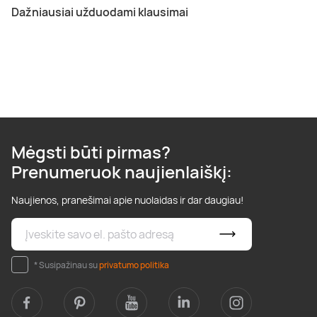
Dažniausiai užduodami klausimai
Mėgsti būti pirmas?
Prenumeruok naujienlaiškį:
Naujienos, pranešimai apie nuolaidas ir dar daugiau!
* Susipažinau su
privatumo politika