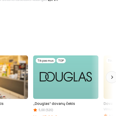
Tik pas mus
TOP
Tik p
is
„Douglas“ dovanų čekis
Dovanų
Vilnius
5,00 (520)
kininkai (aps.), Birštonas (aps.), Trakai (aps.), Šiauliai (aps.), Kupiškis (aps.), Pane
4,90