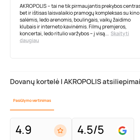
AKROPOLIS – tai ne tik pirmaujantis prekybos centras
bet ir ištisas laisvalaikio pramogų kompleksas su kino
salėmis, ledo arenomis, boulingais, vaikų žaidimo
klubais ir interneto kavinėmis. Filmų premjeros,
koncertai, ledo ritulio varžybos – į visą
...
Skaityti
daugiau
Dovanų kortelė | AKROPOLIS atsiliepima
Pasiūlymo vertinimas
4.9
4.5/5