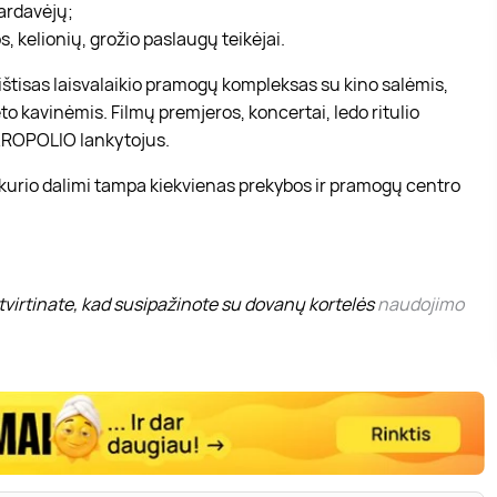
pardavėjų;
, kelionių, grožio paslaugų teikėjai.
r ištisas laisvalaikio pramogų kompleksas su kino salėmis,
to kavinėmis. Filmų premjeros, koncertai, ledo ritulio
 AKROPOLIO lankytojus.
 kurio dalimi tampa kiekvienas prekybos ir pramogų centro
virtinate, kad susipažinote su dovanų kortelės
naudojimo