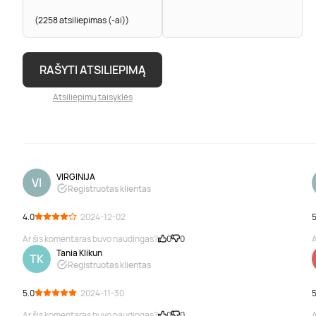
(2258 atsiliepimas (-ai))
RAŠYTI ATSILIEPIMĄ
Atsiliepimų taisyklės
VIRGINIJA
VI
Registruotas klientas
4.0
· 2024-12-02
5
Ar šis komentaras buvo naudingas?
0
0
A
Tania Klikun
TK
Registruotas klientas
5.0
· 2024-11-30
5
Ar šis komentaras buvo naudingas?
0
0
A