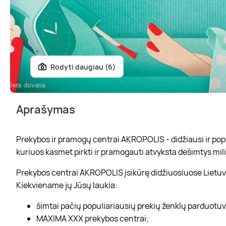
Rodyti daugiau (6)
Aprašymas
Prekybos ir pramogų centrai AKROPOLIS - didžiausi ir popul
kuriuos kasmet pirkti ir pramogauti atvyksta dešimtys mili
Prekybos centrai AKROPOLIS įsikūrę didžiuosiuose Lietuvo
Kiekviename jų Jūsų laukia:
šimtai pačių populiariausių prekių ženklų parduotu
MAXIMA XXX prekybos centrai;