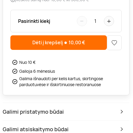
−
+
Pasirinkti kiekį
1
Dėti į krepšelį
10,00
€
Nuo 10 €
Galioja 6 mėnesius
Galima išnaudoti per kelis kartus, skirtingose
parduotuvėse ir išskirtiniuose restoranuose
Galimi pristatymo būdai
Galimi atsiskaitymo būdai