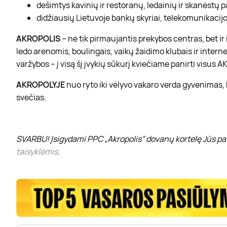
dešimtys kavinių ir restoranų, ledainių ir skanėstų 
didžiausių Lietuvoje bankų skyriai, telekomunikacijos
AKROPOLIS
– ne tik pirmaujantis prekybos centras, bet i
ledo arenomis, boulingais, vaikų žaidimo klubais ir interne
varžybos – į visą šį įvykių sūkurį kviečiame panirti visus
AKROPOLYJE
nuo ryto iki vėlyvo vakaro verda gyvenimas,
svečias.
SVARBU! Įsigydami PPC „Akropolis” dovanų kortelę Jūs pat
taisyklėmis
.