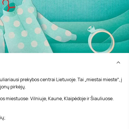
iariausi prekybos centrai Lietuvoje. Tai „miestai mieste“, į
jonų pirkėjų.
s miestuose: Vilniuje, Kaune, Klaipėdoje ir Šiauliuose.
vių;