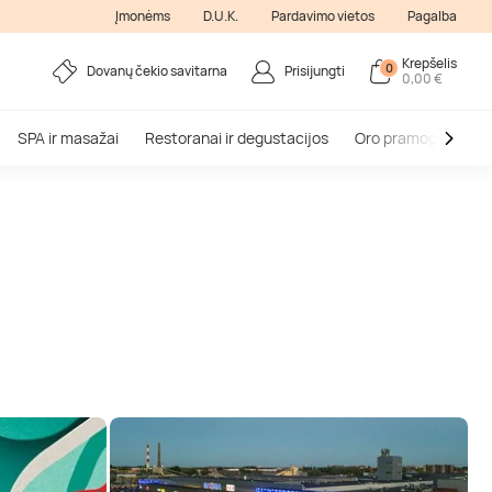
Įmonėms
D.U.K.
Pardavimo vietos
Pagalba
Krepšelis
0
Dovanų čekio savitarna
Prisijungti
0,00 €
SPA ir masažai
Restoranai ir degustacijos
Oro pramogos
V