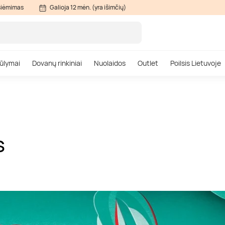
siėmimas
Galioja 12 mėn. (yra išimčių)
ūlymai
Dovanų rinkiniai
Nuolaidos
Outlet
Poilsis Lietuvoje
S