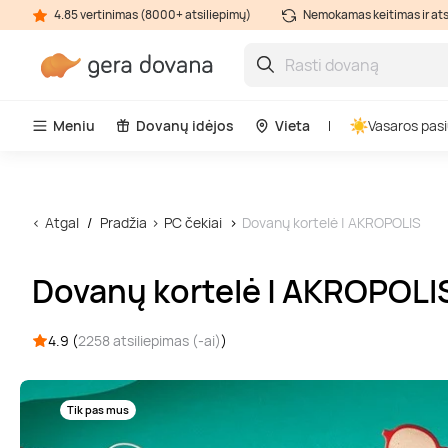
4.85 vertinimas (8000+ atsiliepimų)
Nemokamas keitimas ir at
Meniu
Dovanų idėjos
Vieta
Vasaros pasi
Atgal
Pradžia
PC čekiai
Dovanų kortelė | AKROPOLIS
Dovanų kortelė | AKROPOLI
4.9 (
2258 atsiliepimas (-ai)
)
Tik pas mus