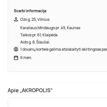
Svarbi informacija
Ozo g. 25, Vilnius
Karaliaus Mindaugo pr. 49, Kaunas
Taikos pr. 61, Klaipėda
Aido g. 8, Šiauliai.
1 dovanų kortele galima atsiskaityti skirtingose 
6 mėn.
Apie „AKROPOLIS“