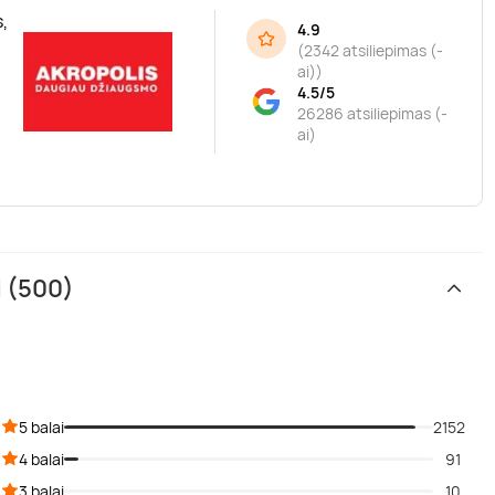
,
4.9
(
2342 atsiliepimas (-
ai)
)
4.5/5
26286 atsiliepimas (-
ai)
i (500)
5 balai
2152
4 balai
91
3 balai
10