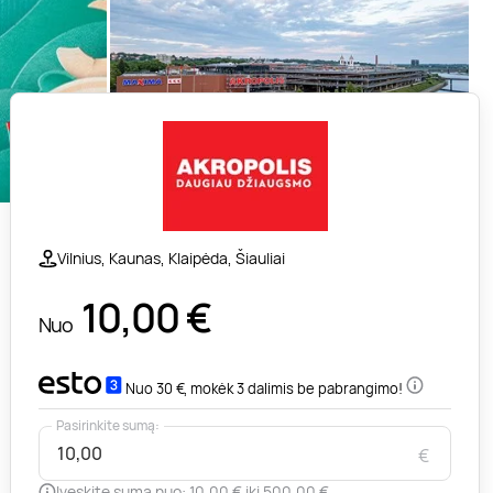
Vilnius, Kaunas, Klaipėda, Šiauliai
10,00
€
Nuo
Nuo 30 €, mokėk 3 dalimis be pabrangimo!
Pasirinkite sumą:
€
Įveskite sumą nuo: 10,00 € iki 500,00 €