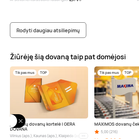
Rodyti daugiau atsiliepimų
Žiūrėję šią dovaną taip pat domėjosi
Tik pas mus
TOP
Tik pas mus
TOP
Įspūdžių dovanų kortelė | GERA
MAXIMOS dovanų ček
DOVANA
5,00 (216)
Vilnius (aps.), Kaunas (aps.), Klaipėda (aps.), Palanga (aps.), Nida (aps.), Drus
Kiti miestai