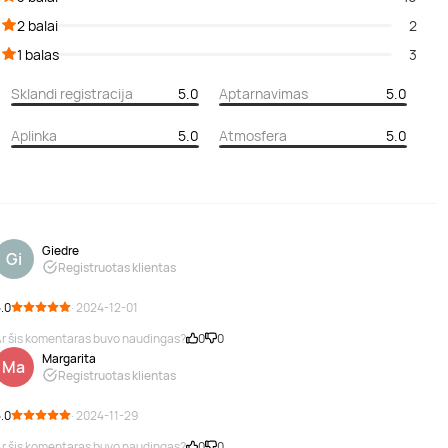
2 balai
2
1 balas
3
Sklandi registracija
5.0
Aptarnavimas
5.0
Aplinka
5.0
Atmosfera
5.0
Giedre
Gi
Registruotas klientas
.0
· 2024-12-01
r šis komentaras buvo naudingas?
0
0
Margarita
Ma
Registruotas klientas
.0
· 2024-11-29
r šis komentaras buvo naudingas?
0
0