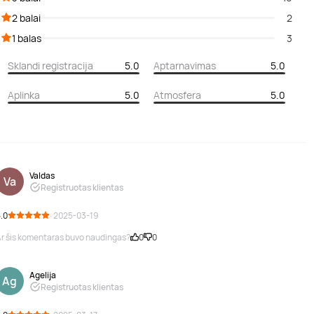
2 balai
2
1 balas
3
Sklandi registracija
5.0
Aptarnavimas
5.0
Aplinka
5.0
Atmosfera
5.0
Valdas
Va
Registruotas klientas
.0
· 2025-03-19
r šis komentaras buvo naudingas?
0
0
Agelija
Ag
Registruotas klientas