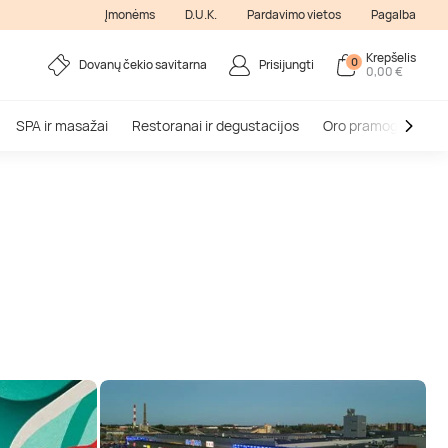
Įmonėms
D.U.K.
Pardavimo vietos
Pagalba
Krepšelis
0
Dovanų čekio savitarna
Prisijungti
0,00 €
SPA ir masažai
Restoranai ir degustacijos
Oro pramogos
V