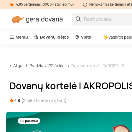
4.85 vertinimas (8000+ atsiliepimų)
Nemokamas keitimas ir at
Meniu
Dovanų idėjos
Vieta
Vasaros pasi
Atgal
Pradžia
PC čekiai
Dovanų kortelė | AKROPOLIS
Dovanų kortelė | AKROPOLI
4.9 (
2258 atsiliepimas (-ai)
)
Tik pas mus