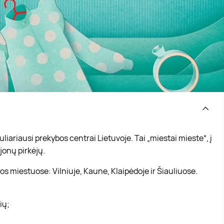
iariausi prekybos centrai Lietuvoje. Tai „miestai mieste“, į
jonų pirkėjų.
s miestuose: Vilniuje, Kaune, Klaipėdoje ir Šiauliuose.
vių;