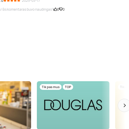
.0
· 2025-03-17
r šis komentaras buvo naudingas?
0
0
Tik pas mus
TOP
Tik p