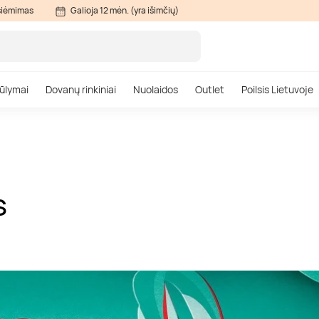
siėmimas
Galioja 12 mėn. (yra išimčių)
ūlymai
Dovanų rinkiniai
Nuolaidos
Outlet
Poilsis Lietuvoje
S