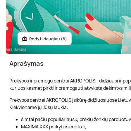
Rodyti daugiau (6)
Aprašymas
Prekybos ir pramogų centrai AKROPOLIS - didžiausi ir popul
kuriuos kasmet pirkti ir pramogauti atvyksta dešimtys mili
Prekybos centrai AKROPOLIS įsikūrę didžiuosiuose Lietuvo
Kiekviename jų Jūsų laukia:
šimtai pačių populiariausių prekių ženklų parduotu
MAXIMA XXX prekybos centrai;