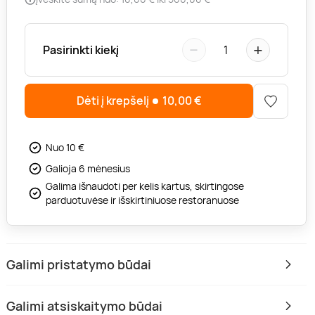
−
+
Pasirinkti kiekį
1
Dėti į krepšelį
10,00
€
Nuo 10 €
Galioja 6 mėnesius
Galima išnaudoti per kelis kartus, skirtingose
parduotuvėse ir išskirtiniuose restoranuose
Galimi pristatymo būdai
Galimi atsiskaitymo būdai