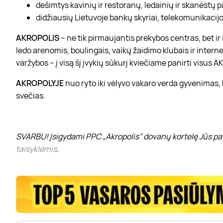
dešimtys kavinių ir restoranų, ledainių ir skanėstų 
didžiausių Lietuvoje bankų skyriai, telekomunikacijos
AKROPOLIS
– ne tik pirmaujantis prekybos centras, bet i
ledo arenomis, boulingais, vaikų žaidimo klubais ir interne
varžybos – į visą šį įvykių sūkurį kviečiame panirti visus
AKROPOLYJE
nuo ryto iki vėlyvo vakaro verda gyvenimas,
svečias.
SVARBU! Įsigydami PPC „Akropolis” dovanų kortelę Jūs pat
taisyklėmis
.