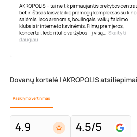
AKROPOLIS – tai ne tik pirmaujantis prekybos centras
bet ir ištisas laisvalaikio pramogų kompleksas su kino
salėmis, ledo arenomis, boulingais, vaikų žaidimo
klubais ir interneto kavinėmis. Filmų premjeros,
koncertai, ledo ritulio varžybos – į visą
...
Skaityti
daugiau
Dovanų kortelė | AKROPOLIS atsiliepima
Pasiūlymo vertinimas
4.9
4.5/5