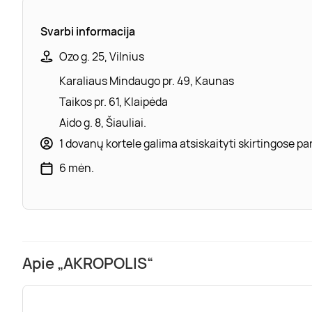
Svarbi informacija
Ozo g. 25, Vilnius
Karaliaus Mindaugo pr. 49, Kaunas
Taikos pr. 61, Klaipėda
Aido g. 8, Šiauliai.
1 dovanų kortele galima atsiskaityti skirtingose 
6 mėn.
Apie „AKROPOLIS“