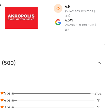
,
4.9
(
2342 atsiliepimas (-
ai)
)
4.5/5
26286 atsiliepimas (-
ai)
i (500)
5 balai
2152
4 balai
91
3 balai
10