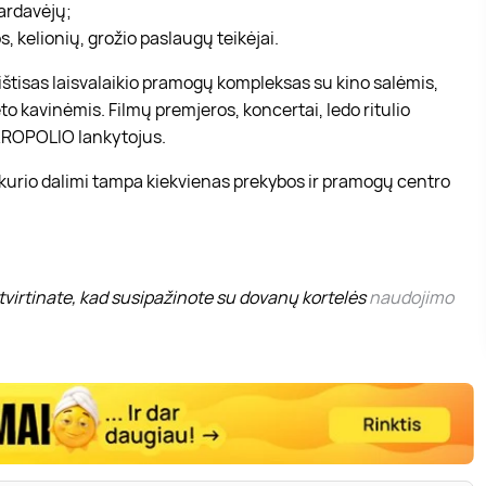
pardavėjų;
, kelionių, grožio paslaugų teikėjai.
r ištisas laisvalaikio pramogų kompleksas su kino salėmis,
to kavinėmis. Filmų premjeros, koncertai, ledo ritulio
 AKROPOLIO lankytojus.
 kurio dalimi tampa kiekvienas prekybos ir pramogų centro
virtinate, kad susipažinote su dovanų kortelės
naudojimo