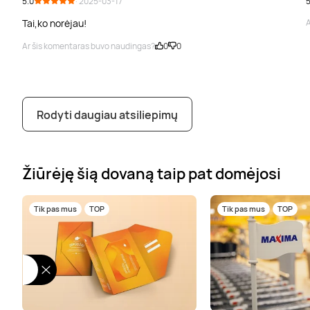
5.0
· 2025-03-17
5
Tai,ko norėjau!
A
Ar šis komentaras buvo naudingas?
0
0
Rodyti daugiau atsiliepimų
Žiūrėję šią dovaną taip pat domėjosi
Tik pas mus
TOP
Tik pas mus
TOP