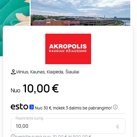
Vilnius, Kaunas, Klaipėda, Šiauliai
10,00
€
Nuo
Nuo 30 €, mokėk 3 dalimis be pabrangimo!
Pasirinkite sumą:
€
Įveskite sumą nuo: 10,00 € iki 500,00 €