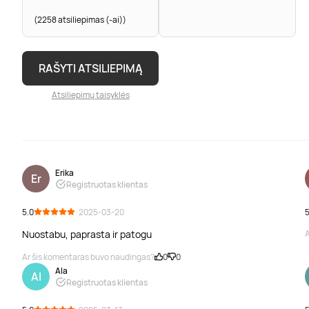
(2258 atsiliepimas (-ai))
RAŠYTI ATSILIEPIMĄ
Atsiliepimų taisyklės
Erika
Er
Registruotas klientas
5.0
· 2025-03-20
5
Nuostabu, paprasta ir patogu
A
Ar šis komentaras buvo naudingas?
0
0
Ala
Al
Registruotas klientas