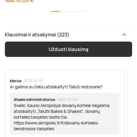
Nuo 10,00 €
Klausimai ir atsakymai (223)
Užduoti klausimą
Marius
· 2023-01-01
Sa
Ar galima su čekiu atsiskaityti Talluti restorane?
Sv
er
Atsako administratorius
· 2023-01-04
Sveiki, Kauno Akropolyje dovanų kortele negalima
atsiskaityti „Talutti Bakes & Shakes“, dovanų
kortelės taisykles rasite čia:
https://www.akropolis.lt/lt/dovanu-korteles-
bendrosios-taisykles