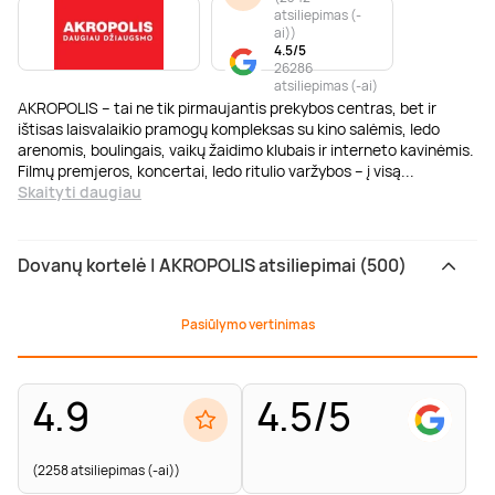
atsiliepimas (-
ai)
)
4.5/5
26286
atsiliepimas (-ai)
AKROPOLIS – tai ne tik pirmaujantis prekybos centras, bet ir
ištisas laisvalaikio pramogų kompleksas su kino salėmis, ledo
arenomis, boulingais, vaikų žaidimo klubais ir interneto kavinėmis.
Filmų premjeros, koncertai, ledo ritulio varžybos – į visą
...
Skaityti daugiau
Dovanų kortelė | AKROPOLIS atsiliepimai (500)
Pasiūlymo vertinimas
4.9
4.5/5
(2258 atsiliepimas (-ai))