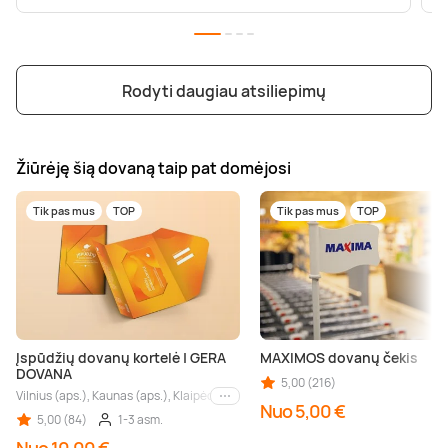
Rodyti daugiau atsiliepimų
Žiūrėję šią dovaną taip pat domėjosi
Tik pas mus
TOP
Tik pas mus
TOP
Įspūdžių dovanų kortelė | GERA
MAXIMOS dovanų čekis
DOVANA
5,00 (216)
Vilnius (aps.), Kaunas (aps.), Klaipėda (aps.), Palanga (aps.), Nida (aps.), Druskin
Kiti miestai
Nuo 5,00 €
5,00 (84)
1-3 asm.