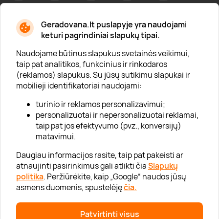
Geradovana.lt puslapyje yra naudojami
Apie mus
keturi pagrindiniai slapukų tipai.
Apie „Gera Dovana“
Naudojame būtinus slapukus svetainės veikimui,
taip pat analitikos, funkcinius ir rinkodaros
Lojalumo klubas
(reklamos) slapukus. Su jūsų sutikimu slapukai ir
Karjera
mobilieji identifikatoriai naudojami:
Visi partneriai
turinio ir reklamos personalizavimui;
personalizuotai ir nepersonalizuotai reklamai,
Kontaktai
taip pat jos efektyvumo (pvz., konversijų)
Tinklaraštis
matavimui.
Daugiau informacijos rasite, taip pat pakeisti ar
atnaujinti pasirinkimus gali atlikti čia
Slapukų
Informacija
politika
. Peržiūrėkite, kaip „Google“ naudos jūsų
asmens duomenis, spustelėję
čia.
„GERA DOVANA“ GRUPĖ
Patvirtinti visus