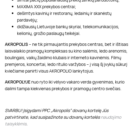
MAXIMA XXX prekybos centrai;
dešimtys kavinių ir restoranų, ledainių ir skanėstų
pardavėjų;
didžiausių Lietuvoje bankų skyriai, telekomunikacijos,
kelionių, grožio paslaugų teikėjai.
AKROPOLIS
– ne tik pirmaujantis prekybos centras, bet ir ištisas
laisvalaikio pramogų kompleksas su kino salėmis, ledo arenomis,
boulingais, vaikų žaidimo klubais ir interneto kavinėmis. Filmų
premjeros, koncertai, ledo ritulio varžybos – į visą šį įvykių sūkurį
kviečiame panirti visus AKROPOLIO lankytojus.
AKROPOLYJE
nuo ryto iki vėlyvo vakaro verda gyvenimas, kurio
dalimi tampa kiekvienas prekybos ir pramogų centro svečias.
SVARBU! Įsigydami PPC „Akropolis” dovanų kortelę Jūs
patvirtinate, kad susipažinote su dovanų kortelės
naudojimo
taisyklėmis
.