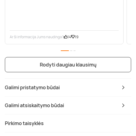
Ar ši informacija Jums naudinga?
14
19
Ar
Rodyti daugiau klausimų
Galimi pristatymo būdai
Galimi atsiskaitymo būdai
Pirkimo taisyklės