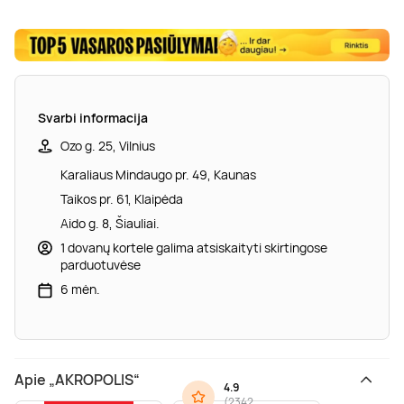
Svarbi informacija
Ozo g. 25, Vilnius
Karaliaus Mindaugo pr. 49, Kaunas
Taikos pr. 61, Klaipėda
Aido g. 8, Šiauliai.
1 dovanų kortele galima atsiskaityti skirtingose
parduotuvėse
6 mėn.
Apie „AKROPOLIS“
4.9
(
2342