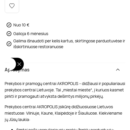
Poilsis dvaruose ir pilyse
Masažų kompleksai
Kitos vandens pramogos
Nuo 10 €
Galioja 6 mėnesius
Galima išnaudoti per kelis kartus, skirtingose parduotuvėse ir
išskirtiniuose restoranuose
Aprašymas
Prekybos ir pramogų centrai AKROPOLIS - didžiausi ir populiariausi
prekybos centrai Lietuvoje. Tai „miestai mieste“, į kuriuos kasmet
pirkti ir pramogauti atvyksta dešimtys milijonų pirkėjų.
Prekybos centrai AKROPOLIS įsikūrę didžiuosiuose Lietuvos
miestuose: Vilniuje, Kaune, Klaipėdoje ir Šiauliuose. Kiekviename
jų Jūsų laukia:
šimtai pačių populiariausių prekių ženklų parduotuvių;