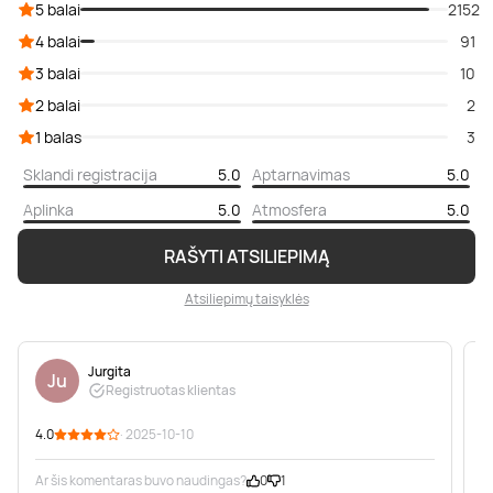
5 balai
2152
4 balai
91
3 balai
10
2 balai
2
1 balas
3
Sklandi registracija
5.0
Aptarnavimas
5.0
Aplinka
5.0
Atmosfera
5.0
RAŠYTI ATSILIEPIMĄ
Atsiliepimų taisyklės
Jurgita
Ju
Registruotas klientas
4.0
· 2025-10-10
5
Ar šis komentaras buvo naudingas?
0
1
A