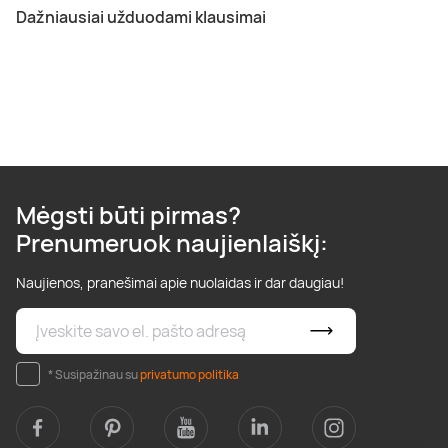
Dažniausiai užduodami klausimai
Mėgsti būti pirmas?
Prenumeruok naujienlaiškį:
Naujienos, pranešimai apie nuolaidas ir dar daugiau!
* Susipažinau su
privatumo politika