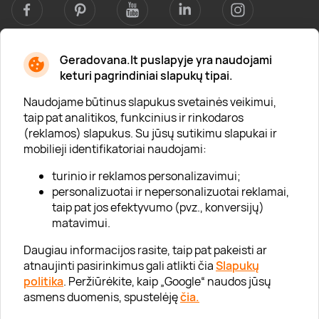
Geradovana.lt puslapyje yra naudojami
Apie mus
keturi pagrindiniai slapukų tipai.
Apie „Gera Dovana“
Naudojame būtinus slapukus svetainės veikimui,
taip pat analitikos, funkcinius ir rinkodaros
Lojalumo klubas
(reklamos) slapukus. Su jūsų sutikimu slapukai ir
Karjera
mobilieji identifikatoriai naudojami:
Visi partneriai
turinio ir reklamos personalizavimui;
personalizuotai ir nepersonalizuotai reklamai,
Kontaktai
taip pat jos efektyvumo (pvz., konversijų)
Tinklaraštis
matavimui.
Daugiau informacijos rasite, taip pat pakeisti ar
atnaujinti pasirinkimus gali atlikti čia
Slapukų
Informacija
politika
. Peržiūrėkite, kaip „Google“ naudos jūsų
asmens duomenis, spustelėję
čia.
„GERA DOVANA“ GRUPĖ