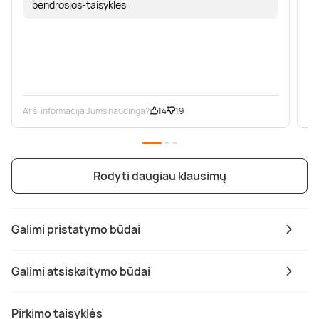
bendrosios-taisykles
Ar ši informacija Jums naudinga?
14
19
Ar
Rodyti daugiau klausimų
Galimi pristatymo būdai
Galimi atsiskaitymo būdai
Pirkimo taisyklės