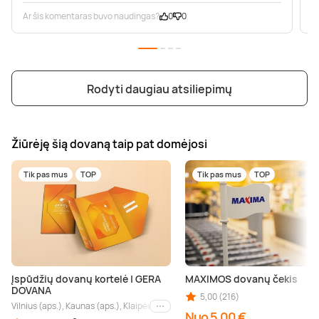
Ar šis komentaras buvo naudingas?
0
0
A
Rodyti daugiau atsiliepimų
Žiūrėję šią dovaną taip pat domėjosi
Tik pas mus
TOP
Tik pas mus
TOP
Įspūdžių dovanų kortelė | GERA
MAXIMOS dovanų čekis
DOVANA
5,00 (216)
Vilnius (aps.), Kaunas (aps.), Klaipėda (aps.), Palanga (aps.), Nida (aps.), Druskin
Kiti miestai
Nuo 5,00 €