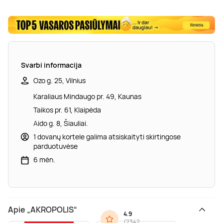
Svarbi informacija
Ozo g. 25, Vilnius
Karaliaus Mindaugo pr. 49, Kaunas
Taikos pr. 61, Klaipėda
Aido g. 8, Šiauliai.
1 dovanų kortele galima atsiskaityti skirtingose
parduotuvėse
6 mėn.
Apie „AKROPOLIS“
4.9
(
2342