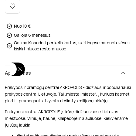
Poilsis dvaruose ir pilyse
Masažų kompleksai
Kitos vandens pramogos
Nuo 10 €
Galioja 6 mėnesius
Galima išnaudoti per kelis kartus, skirtingose parduotuvėse ir
išskirtiniuose restoranuose
Aprašymas
Prekybos ir pramogų centrai AKROPOLIS - didžiausi ir populiariausi
prekybos centrai Lietuvoje. Tai „miestai mieste“, į kuriuos kasmet
pirkti ir pramogauti atvyksta dešimtys milijonų pirkėjų.
Prekybos centrai AKROPOLIS įsikūrę didžiuosiuose Lietuvos
miestuose: Vilniuje, Kaune, Klaipėdoje ir Šiauliuose. Kiekviename
jų Jūsų laukia:
šimtai pačių populiariausių prekių ženklų parduotuvių;