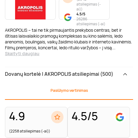
atsiliepimas (-
ai)
)
4.5/5
26286
atsiliepimas (-ai)
AKROPOLIS – tai ne tik pirmaujantis prekybos centras, bet ir
ištisas laisvalaikio pramogų kompleksas su kino salėmis, ledo
arenomis, boulingais, vaikų žaidimo klubais ir interneto kavinėmis.
Filmų premjeros, koncertai, ledo ritulio varžybos – į visą
...
Skaityti daugiau
Dovanų kortelė | AKROPOLIS atsiliepimai (500)
Pasiūlymo vertinimas
4.9
4.5/5
(2258 atsiliepimas (-ai))