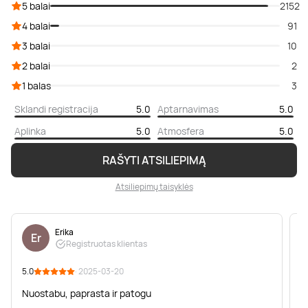
5 balai
2152
4 balai
91
3 balai
10
2 balai
2
1 balas
3
Sklandi registracija
5.0
Aptarnavimas
5.0
Aplinka
5.0
Atmosfera
5.0
RAŠYTI ATSILIEPIMĄ
Atsiliepimų taisyklės
Erika
Er
Registruotas klientas
5.0
· 2025-03-20
5
Nuostabu, paprasta ir patogu