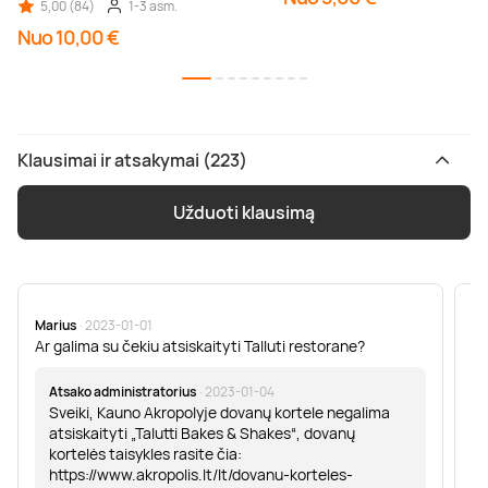
5,00 (84)
1-3 asm.
Nuo 10,00 €
Klausimai ir atsakymai (223)
Užduoti klausimą
Marius
· 2023-01-01
Sa
Ar galima su čekiu atsiskaityti Talluti restorane?
Sv
er
Atsako administratorius
· 2023-01-04
Sveiki, Kauno Akropolyje dovanų kortele negalima
atsiskaityti „Talutti Bakes & Shakes“, dovanų
kortelės taisykles rasite čia:
https://www.akropolis.lt/lt/dovanu-korteles-