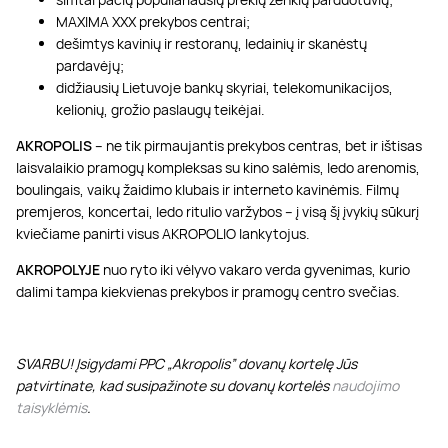
MAXIMA XXX prekybos centrai;
dešimtys kavinių ir restoranų, ledainių ir skanėstų
pardavėjų;
didžiausių Lietuvoje bankų skyriai, telekomunikacijos,
kelionių, grožio paslaugų teikėjai.
AKROPOLIS
– ne tik pirmaujantis prekybos centras, bet ir ištisas
laisvalaikio pramogų kompleksas su kino salėmis, ledo arenomis,
boulingais, vaikų žaidimo klubais ir interneto kavinėmis. Filmų
premjeros, koncertai, ledo ritulio varžybos – į visą šį įvykių sūkurį
kviečiame panirti visus AKROPOLIO lankytojus.
AKROPOLYJE
nuo ryto iki vėlyvo vakaro verda gyvenimas, kurio
dalimi tampa kiekvienas prekybos ir pramogų centro svečias.
SVARBU! Įsigydami PPC „Akropolis” dovanų kortelę Jūs
patvirtinate, kad susipažinote su dovanų kortelės
naudojimo
taisyklėmis
.