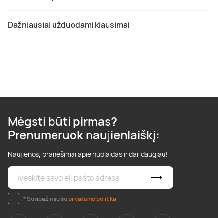
Dažniausiai užduodami klausimai
Mėgsti būti pirmas?
Prenumeruok naujienlaiškį:
Naujienos, pranešimai apie nuolaidas ir dar daugiau!
* Susipažinau su
privatumo politika