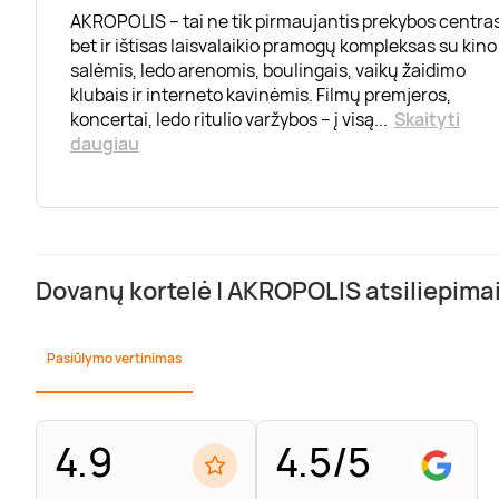
AKROPOLIS – tai ne tik pirmaujantis prekybos centras
bet ir ištisas laisvalaikio pramogų kompleksas su kino
salėmis, ledo arenomis, boulingais, vaikų žaidimo
klubais ir interneto kavinėmis. Filmų premjeros,
koncertai, ledo ritulio varžybos – į visą
...
Skaityti
daugiau
Dovanų kortelė | AKROPOLIS atsiliepima
Pasiūlymo vertinimas
4.9
4.5/5