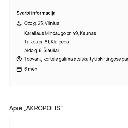
Svarbi informacija
Ozo g. 25, Vilnius
Karaliaus Mindaugo pr. 49, Kaunas
Taikos pr. 61, Klaipėda
Aido g. 8, Šiauliai.
1 dovanų kortele galima atsiskaityti skirtingose 
6 mėn.
Apie „AKROPOLIS“