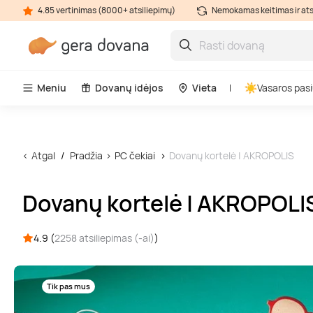
4.85 vertinimas (8000+ atsiliepimų)
Nemokamas keitimas ir at
Meniu
Dovanų idėjos
Vieta
Vasaros pasi
Atgal
Pradžia
PC čekiai
Dovanų kortelė | AKROPOLIS
Dovanų kortelė | AKROPOLI
4.9 (
2258 atsiliepimas (-ai)
)
Tik pas mus