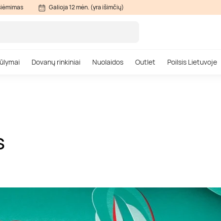
siėmimas
Galioja 12 mėn. (yra išimčių)
ūlymai
Dovanų rinkiniai
Nuolaidos
Outlet
Poilsis Lietuvoje
S