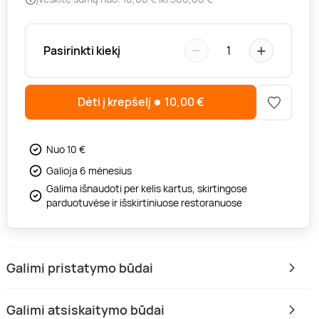
−
+
Pasirinkti kiekį
1
Dėti į krepšelį
10,00
€
Nuo 10 €
Galioja 6 mėnesius
Galima išnaudoti per kelis kartus, skirtingose
parduotuvėse ir išskirtiniuose restoranuose
Galimi pristatymo būdai
Galimi atsiskaitymo būdai