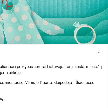
iariausi prekybos centrai Lietuvoje. Tai „miestai mieste“, į
jonų pirkėjų.
s miestuose: Vilniuje, Kaune, Klaipėdoje ir Šiauliuose.
vių;