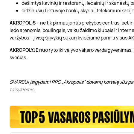
dešimtys kavinių ir restoranų, ledainių ir skanėstų 
didžiausių Lietuvoje bankų skyriai, telekomunikacijos
AKROPOLIS
– ne tik pirmaujantis prekybos centras, bet i
ledo arenomis, boulingais, vaikų žaidimo klubais ir interne
varžybos – į visą šį įvykių sūkurį kviečiame panirti visus
AKROPOLYJE
nuo ryto iki vėlyvo vakaro verda gyvenimas,
svečias.
SVARBU! Įsigydami PPC „Akropolis” dovanų kortelę Jūs pat
taisyklėmis
.