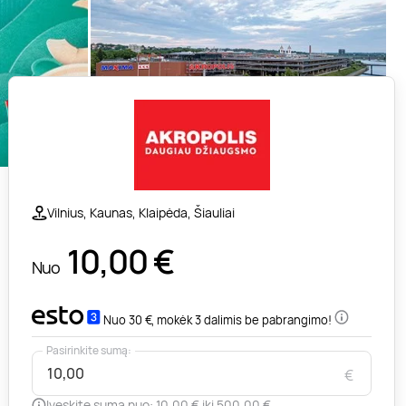
Vilnius, Kaunas, Klaipėda, Šiauliai
10,00
€
Nuo
Nuo 30 €, mokėk 3 dalimis be pabrangimo!
Pasirinkite sumą:
€
Įveskite sumą nuo: 10,00 € iki 500,00 €