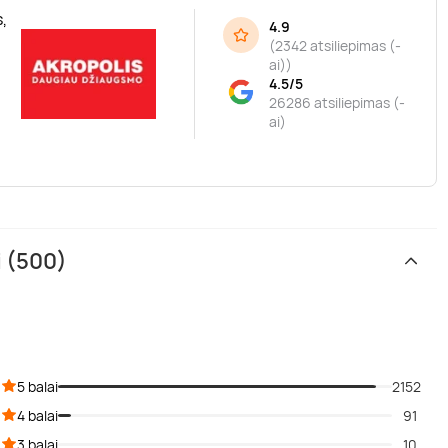
,
4.9
(
2342 atsiliepimas (-
ai)
)
4.5/5
26286 atsiliepimas (-
ai)
i (500)
5 balai
2152
4 balai
91
3 balai
10