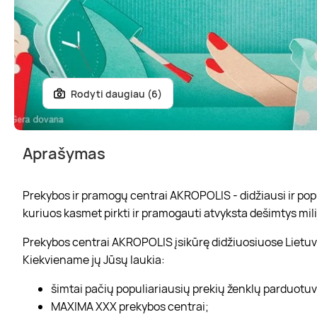
Rodyti daugiau (6)
Aprašymas
Prekybos ir pramogų centrai AKROPOLIS - didžiausi ir popul
kuriuos kasmet pirkti ir pramogauti atvyksta dešimtys mili
Prekybos centrai AKROPOLIS įsikūrę didžiuosiuose Lietuvo
Kiekviename jų Jūsų laukia:
šimtai pačių populiariausių prekių ženklų parduotu
MAXIMA XXX prekybos centrai;