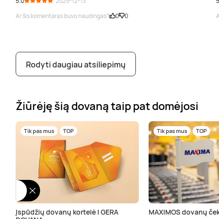
5.0
· 2025-12-13
5
Ar šis komentaras buvo naudingas?
0
0
A
Rodyti daugiau atsiliepimų
Žiūrėję šią dovaną taip pat domėjosi
Tik pas mus
TOP
Tik pas mus
TOP
Įspūdžių dovanų kortelė | GERA
MAXIMOS dovanų ček