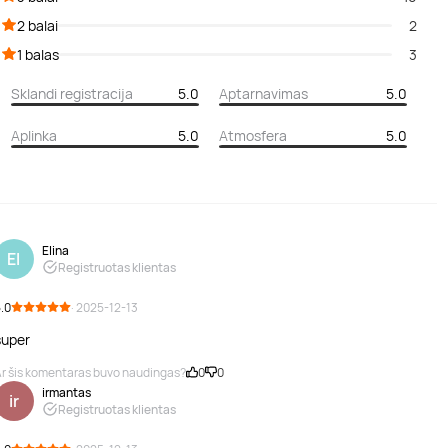
2 balai
2
1 balas
3
Sklandi registracija
5.0
Aptarnavimas
5.0
Aplinka
5.0
Atmosfera
5.0
Elina
El
Registruotas klientas
.0
· 2025-12-13
super
r šis komentaras buvo naudingas?
0
0
irmantas
ir
Registruotas klientas