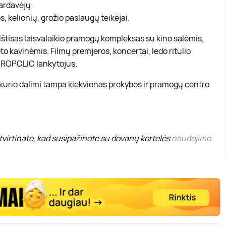
pardavėjų;
, kelionių, grožio paslaugų teikėjai.
r ištisas laisvalaikio pramogų kompleksas su kino salėmis,
to kavinėmis. Filmų premjeros, koncertai, ledo ritulio
 AKROPOLIO lankytojus.
 kurio dalimi tampa kiekvienas prekybos ir pramogų centro
virtinate, kad susipažinote su dovanų kortelės
naudojimo