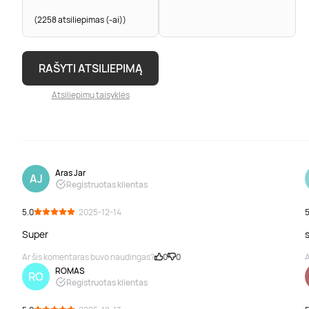
(2258 atsiliepimas (-ai))
RAŠYTI ATSILIEPIMĄ
Atsiliepimų taisyklės
Aras Jar
AJ
Registruotas klientas
5.0
· 2025-12-14
5
Super
Ar šis komentaras buvo naudingas?
0
0
A
ROMAS
RO
Registruotas klientas