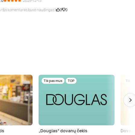
.0
· 2025-12-13
r šis komentaras buvo naudingas?
0
0
Tik pas mus
TOP
Tik p
is
„Douglas“ dovanų čekis
Dovanų