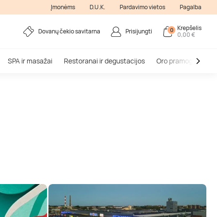
Įmonėms
D.U.K.
Pardavimo vietos
Pagalba
Krepšelis
0
Dovanų čekio savitarna
Prisijungti
0,00 €
SPA ir masažai
Restoranai ir degustacijos
Oro pramogos
V