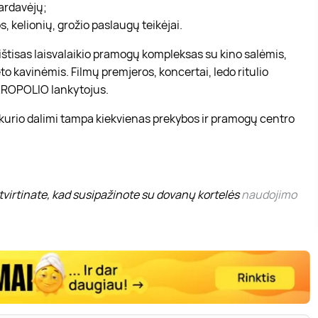
pardavėjų;
, kelionių, grožio paslaugų teikėjai.
r ištisas laisvalaikio pramogų kompleksas su kino salėmis,
to kavinėmis. Filmų premjeros, koncertai, ledo ritulio
 AKROPOLIO lankytojus.
 kurio dalimi tampa kiekvienas prekybos ir pramogų centro
virtinate, kad susipažinote su dovanų kortelės
naudojimo