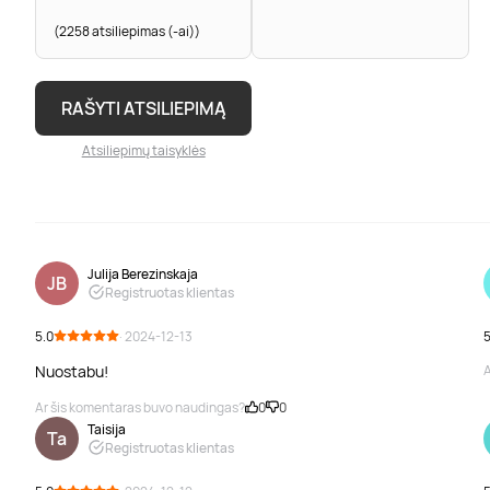
(2258 atsiliepimas (-ai))
RAŠYTI ATSILIEPIMĄ
Atsiliepimų taisyklės
Julija Berezinskaja
JB
Registruotas klientas
5.0
· 2024-12-13
5
Nuostabu!
A
Ar šis komentaras buvo naudingas?
0
0
Taisija
Ta
Registruotas klientas