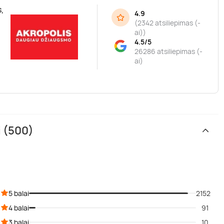
,
4.9
(
2342 atsiliepimas (-
ai)
)
4.5/5
26286 atsiliepimas (-
ai)
i (500)
5 balai
2152
4 balai
91
3 balai
10