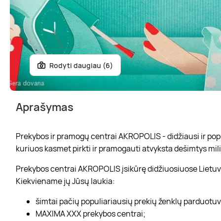
Rodyti daugiau (6)
Aprašymas
Prekybos ir pramogų centrai AKROPOLIS - didžiausi ir popul
kuriuos kasmet pirkti ir pramogauti atvyksta dešimtys mili
Prekybos centrai AKROPOLIS įsikūrę didžiuosiuose Lietuvo
Kiekviename jų Jūsų laukia:
šimtai pačių populiariausių prekių ženklų parduotu
MAXIMA XXX prekybos centrai;