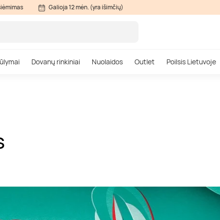
siėmimas
Galioja 12 mėn. (yra išimčių)
ūlymai
Dovanų rinkiniai
Nuolaidos
Outlet
Poilsis Lietuvoje
S