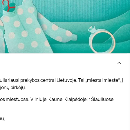
iariausi prekybos centrai Lietuvoje. Tai „miestai mieste“, į
jonų pirkėjų.
s miestuose: Vilniuje, Kaune, Klaipėdoje ir Šiauliuose.
vių;