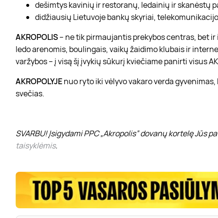
dešimtys kavinių ir restoranų, ledainių ir skanėstų 
didžiausių Lietuvoje bankų skyriai, telekomunikacijos
AKROPOLIS
– ne tik pirmaujantis prekybos centras, bet i
ledo arenomis, boulingais, vaikų žaidimo klubais ir interne
varžybos – į visą šį įvykių sūkurį kviečiame panirti visus
AKROPOLYJE
nuo ryto iki vėlyvo vakaro verda gyvenimas,
svečias.
SVARBU! Įsigydami PPC „Akropolis” dovanų kortelę Jūs pat
taisyklėmis
.