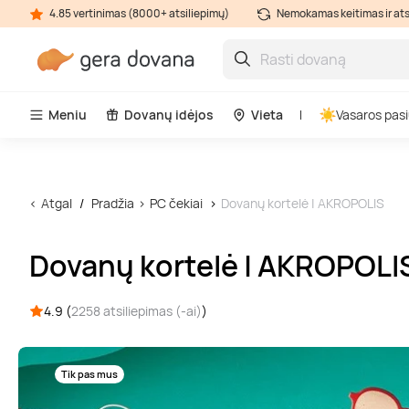
4.85 vertinimas (8000+ atsiliepimų)
Nemokamas keitimas ir at
Meniu
Dovanų idėjos
Vieta
Vasaros pasi
Atgal
Pradžia
PC čekiai
Dovanų kortelė | AKROPOLIS
Dovanų kortelė | AKROPOLI
4.9 (
2258 atsiliepimas (-ai)
)
Tik pas mus