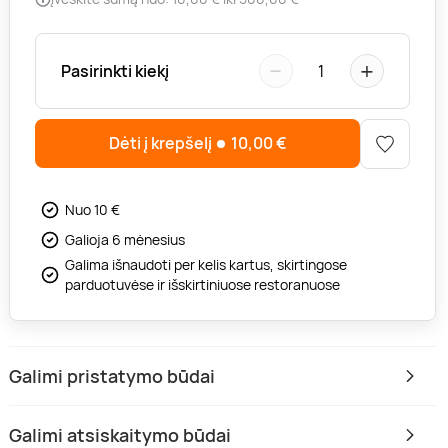
−
+
Pasirinkti kiekį
1
Dėti į krepšelį
10,00
€
Nuo 10 €
Galioja 6 mėnesius
Galima išnaudoti per kelis kartus, skirtingose
parduotuvėse ir išskirtiniuose restoranuose
Galimi pristatymo būdai
Galimi atsiskaitymo būdai