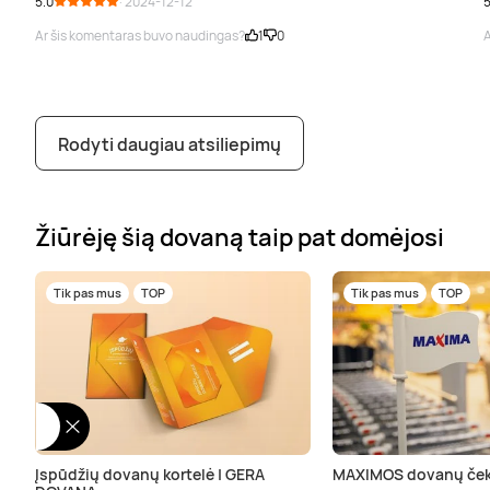
5.0
· 2024-12-12
5
Ar šis komentaras buvo naudingas?
1
0
A
Rodyti daugiau atsiliepimų
Žiūrėję šią dovaną taip pat domėjosi
Tik pas mus
TOP
Tik pas mus
TOP
Įspūdžių dovanų kortelė | GERA
MAXIMOS dovanų ček