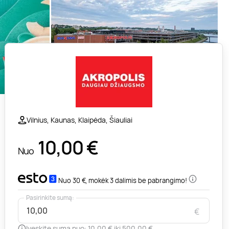
Vilnius, Kaunas, Klaipėda, Šiauliai
10,00
€
Nuo
Nuo 30 €, mokėk 3 dalimis be pabrangimo!
Pasirinkite sumą:
€
Įveskite sumą nuo: 10,00 € iki 500,00 €