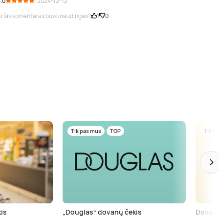
.0
· 2024-12-12
r šis komentaras buvo naudingas?
1
0
Tik pas mus
TOP
Tik p
is
„Douglas“ dovanų čekis
Dovanų