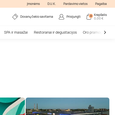
Įmonėms
D.U.K.
Pardavimo vietos
Pagalba
Krepšelis
0
Dovanų čekio savitarna
Prisijungti
0,00 €
SPA ir masažai
Restoranai ir degustacijos
Oro pramogos
V