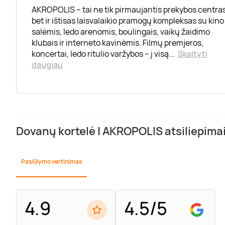
AKROPOLIS – tai ne tik pirmaujantis prekybos centras
bet ir ištisas laisvalaikio pramogų kompleksas su kino
salėmis, ledo arenomis, boulingais, vaikų žaidimo
klubais ir interneto kavinėmis. Filmų premjeros,
koncertai, ledo ritulio varžybos – į visą
...
Skaityti
daugiau
Dovanų kortelė | AKROPOLIS atsiliepima
Pasiūlymo vertinimas
4.9
4.5/5