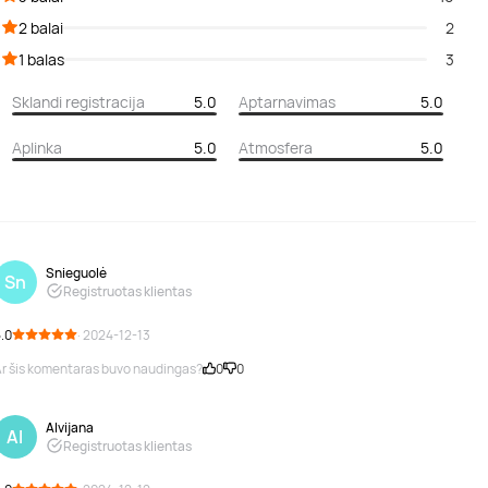
2 balai
2
1 balas
3
Sklandi registracija
5.0
Aptarnavimas
5.0
Aplinka
5.0
Atmosfera
5.0
Snieguolė
Sn
Registruotas klientas
.0
· 2024-12-13
r šis komentaras buvo naudingas?
0
0
Alvijana
Al
Registruotas klientas