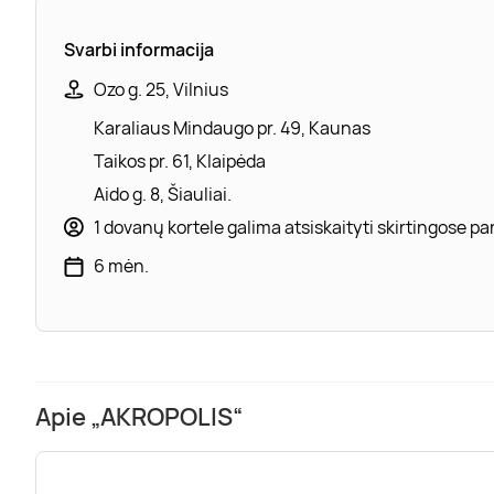
Svarbi informacija
Ozo g. 25, Vilnius
Karaliaus Mindaugo pr. 49, Kaunas
Taikos pr. 61, Klaipėda
Aido g. 8, Šiauliai.
1 dovanų kortele galima atsiskaityti skirtingose 
6 mėn.
Apie „AKROPOLIS“