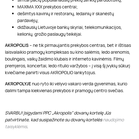
MAXIMA XXX prekybos centrai;
dešimtys kavinių ir restoranų, ledainių ir skanėstų
pardavėjų;
didžiausių Lietuvoje bankų skyriai, telekomunikacijos,
kelionių, grožio paslaugų teikėjai.
AKROPOLIS
– ne tik pirmaujantis prekybos centras, bet ir ištisas
laisvalaikio pramogų kompleksas su kino salėmis, ledo arenomis,
boulingais, vaikų žaidimo klubais ir interneto kavinėmis. Filmų
premjeros, koncertai, ledo ritulio varžybos – į visą šį įvykių sūkurį
kviečiame panirti visus AKROPOLIO lankytojus.
AKROPOLYJE
nuo ryto iki vėlyvo vakaro verda gyvenimas, kurio
dalimi tampa kiekvienas prekybos ir pramogų centro svečias.
SVARBU! Įsigydami PPC „Akropolis” dovanų kortelę Jūs
patvirtinate, kad susipažinote su dovanų kortelės
naudojimo
taisyklėmis
.