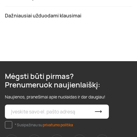
Dažniausiai užduodami klausimai
Mėgsti būti pirmas?
Prenumeruok naujienlaiškį:
Naujienos, pranešimai apie nuolaidas ir dar daugiau!
* Susipažinau su
privatumo politika