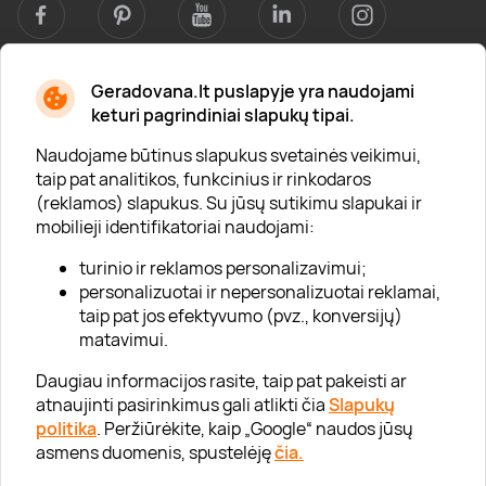
Geradovana.lt puslapyje yra naudojami
Apie mus
keturi pagrindiniai slapukų tipai.
Apie „Gera Dovana“
Naudojame būtinus slapukus svetainės veikimui,
taip pat analitikos, funkcinius ir rinkodaros
Lojalumo klubas
(reklamos) slapukus. Su jūsų sutikimu slapukai ir
Karjera
mobilieji identifikatoriai naudojami:
Visi partneriai
turinio ir reklamos personalizavimui;
personalizuotai ir nepersonalizuotai reklamai,
Kontaktai
taip pat jos efektyvumo (pvz., konversijų)
Tinklaraštis
matavimui.
Daugiau informacijos rasite, taip pat pakeisti ar
atnaujinti pasirinkimus gali atlikti čia
Slapukų
Informacija
politika
. Peržiūrėkite, kaip „Google“ naudos jūsų
asmens duomenis, spustelėję
čia.
„GERA DOVANA“ GRUPĖ