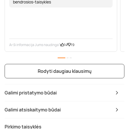
bendrosios-taisykles
Ar ši informacija Jums naudinga?
14
19
Ar
Rodyti daugiau klausimų
Galimi pristatymo būdai
Galimi atsiskaitymo būdai
Pirkimo taisyklės