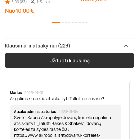
5,00 (83)
1-3 asm.
Nuo 10,00 €
Klausimai ir atsakymai (223)
Užduoti klausimą
Marius
· 2023-01-01
Sa
Ar galima su čekiu atsiskaityti Talluti restorane?
Sv
er
Atsako administratorius
· 2023-01-04
Sveiki, Kauno Akropolyje dovanų kortele negalima
atsiskaityti „Talutti Bakes & Shakes“, dovanų
kortelės taisykles rasite čia:
https://www.akropolis.lt/lt/dovanu-korteles-