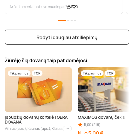
Ar šis komentaras buvo naudingas?
1
0
A
Rodyti daugiau atsiliepimų
Žiūrėję šią dovaną taip pat domėjosi
Tik pas mus
TOP
Tik pas mus
TOP
Įspūdžių dovanų kortelė | GERA
MAXIMOS dovanų čekis
DOVANA
5,00 (216)
Vilnius (aps.), Kaunas (aps.), Klaipėda (aps.), Palanga (aps.), Nida (aps.), Druskin
Kiti miestai
Nuo 5,00 €