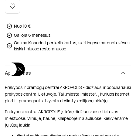
Poilsis dvaruose ir pilyse
Masažų kompleksai
Kitos vandens pramogos
Nuo 10 €
Galioja 6 mėnesius
Galima išnaudoti per kelis kartus, skirtingose parduotuvėse ir
išskirtiniuose restoranuose
Aprašymas
Prekybos ir pramogų centrai AKROPOLIS - didžiausi ir populiariausi
prekybos centrai Lietuvoje. Tai „miestai mieste“, į kuriuos kasmet
pirkti ir pramogauti atvyksta dešimtys milijonų pirkėjų.
Prekybos centrai AKROPOLIS įsikūrę didžiuosiuose Lietuvos
miestuose: Vilniuje, Kaune, Klaipėdoje ir Šiauliuose. Kiekviename
jų Jūsų laukia:
šimtai pačių populiariausių prekių ženklų parduotuvių;