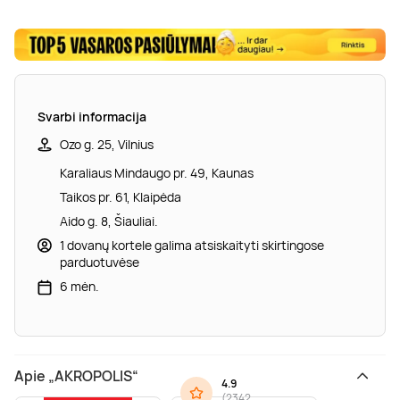
Svarbi informacija
Ozo g. 25, Vilnius
Karaliaus Mindaugo pr. 49, Kaunas
Taikos pr. 61, Klaipėda
Aido g. 8, Šiauliai.
1 dovanų kortele galima atsiskaityti skirtingose
parduotuvėse
6 mėn.
Apie „AKROPOLIS“
4.9
(
2342