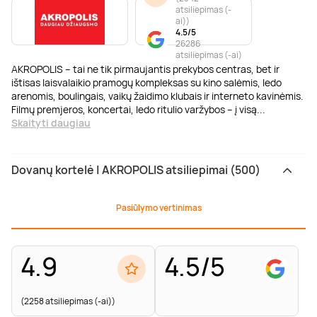
atsiliepimas (-
ai)
)
4.5/5
26286
atsiliepimas (-ai)
AKROPOLIS – tai ne tik pirmaujantis prekybos centras, bet ir
ištisas laisvalaikio pramogų kompleksas su kino salėmis, ledo
arenomis, boulingais, vaikų žaidimo klubais ir interneto kavinėmis.
Filmų premjeros, koncertai, ledo ritulio varžybos – į visą
...
Skaityti daugiau
Dovanų kortelė | AKROPOLIS atsiliepimai (500)
Pasiūlymo vertinimas
4.9
4.5/5
(2258 atsiliepimas (-ai))