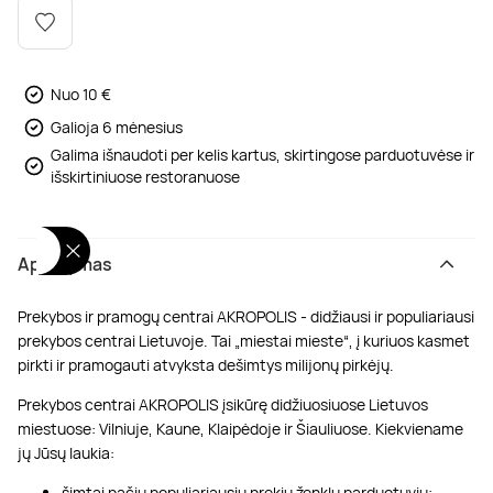
Poilsis dvaruose ir pilyse
Masažų kompleksai
Kitos vandens pramogos
Nuo 10 €
Galioja 6 mėnesius
Galima išnaudoti per kelis kartus, skirtingose parduotuvėse ir
išskirtiniuose restoranuose
Aprašymas
Prekybos ir pramogų centrai AKROPOLIS - didžiausi ir populiariausi
prekybos centrai Lietuvoje. Tai „miestai mieste“, į kuriuos kasmet
pirkti ir pramogauti atvyksta dešimtys milijonų pirkėjų.
Prekybos centrai AKROPOLIS įsikūrę didžiuosiuose Lietuvos
miestuose: Vilniuje, Kaune, Klaipėdoje ir Šiauliuose. Kiekviename
jų Jūsų laukia:
šimtai pačių populiariausių prekių ženklų parduotuvių;