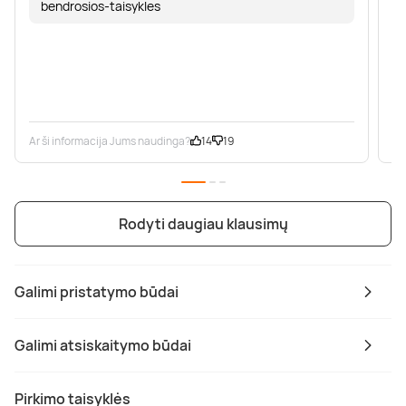
bendrosios-taisykles
Ar ši informacija Jums naudinga?
14
19
Ar
Rodyti daugiau klausimų
Galimi pristatymo būdai
Galimi atsiskaitymo būdai
Pirkimo taisyklės