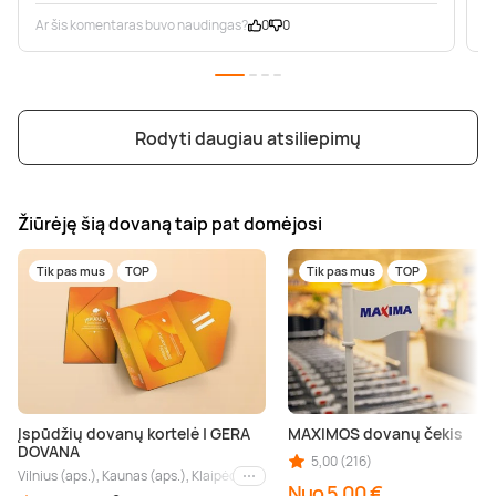
Ar šis komentaras buvo naudingas?
0
0
A
Rodyti daugiau atsiliepimų
Žiūrėję šią dovaną taip pat domėjosi
Tik pas mus
TOP
Tik pas mus
TOP
Įspūdžių dovanų kortelė | GERA
MAXIMOS dovanų čekis
DOVANA
5,00 (216)
Vilnius (aps.), Kaunas (aps.), Klaipėda (aps.), Palanga (aps.), Nida (aps.), Druskin
Kiti miestai
Nuo 5,00 €