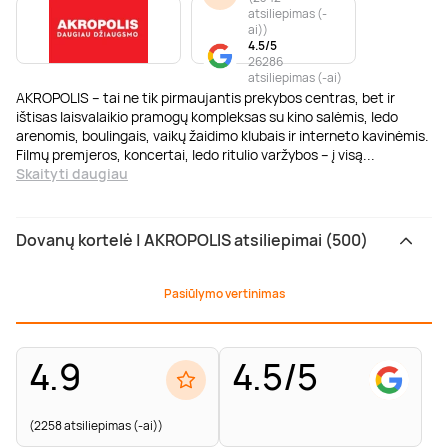
atsiliepimas (-
ai)
)
4.5/5
26286
atsiliepimas (-ai)
AKROPOLIS – tai ne tik pirmaujantis prekybos centras, bet ir
ištisas laisvalaikio pramogų kompleksas su kino salėmis, ledo
arenomis, boulingais, vaikų žaidimo klubais ir interneto kavinėmis.
Filmų premjeros, koncertai, ledo ritulio varžybos – į visą
...
Skaityti daugiau
Dovanų kortelė | AKROPOLIS atsiliepimai (500)
Pasiūlymo vertinimas
4.9
4.5/5
(2258 atsiliepimas (-ai))