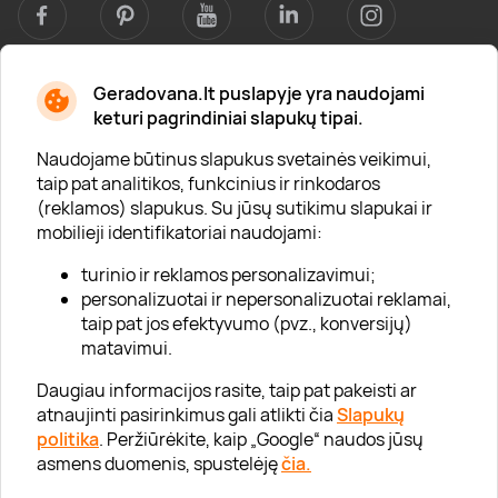
Geradovana.lt puslapyje yra naudojami
Apie mus
keturi pagrindiniai slapukų tipai.
Apie „Gera Dovana“
Naudojame būtinus slapukus svetainės veikimui,
taip pat analitikos, funkcinius ir rinkodaros
Lojalumo klubas
(reklamos) slapukus. Su jūsų sutikimu slapukai ir
Karjera
mobilieji identifikatoriai naudojami:
Visi partneriai
turinio ir reklamos personalizavimui;
personalizuotai ir nepersonalizuotai reklamai,
Kontaktai
taip pat jos efektyvumo (pvz., konversijų)
Tinklaraštis
matavimui.
Daugiau informacijos rasite, taip pat pakeisti ar
atnaujinti pasirinkimus gali atlikti čia
Slapukų
Informacija
politika
. Peržiūrėkite, kaip „Google“ naudos jūsų
asmens duomenis, spustelėję
čia.
„GERA DOVANA“ GRUPĖ