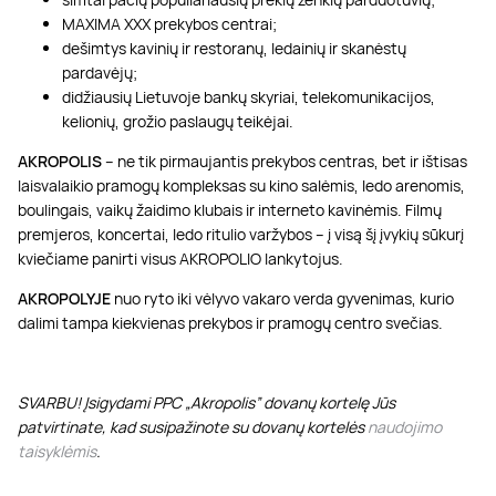
MAXIMA XXX prekybos centrai;
dešimtys kavinių ir restoranų, ledainių ir skanėstų
pardavėjų;
didžiausių Lietuvoje bankų skyriai, telekomunikacijos,
kelionių, grožio paslaugų teikėjai.
AKROPOLIS
– ne tik pirmaujantis prekybos centras, bet ir ištisas
laisvalaikio pramogų kompleksas su kino salėmis, ledo arenomis,
boulingais, vaikų žaidimo klubais ir interneto kavinėmis. Filmų
premjeros, koncertai, ledo ritulio varžybos – į visą šį įvykių sūkurį
kviečiame panirti visus AKROPOLIO lankytojus.
AKROPOLYJE
nuo ryto iki vėlyvo vakaro verda gyvenimas, kurio
dalimi tampa kiekvienas prekybos ir pramogų centro svečias.
SVARBU! Įsigydami PPC „Akropolis” dovanų kortelę Jūs
patvirtinate, kad susipažinote su dovanų kortelės
naudojimo
taisyklėmis
.