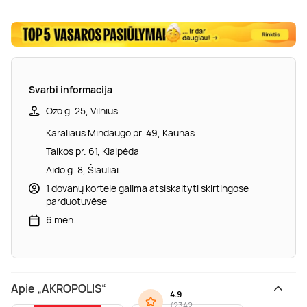
Svarbi informacija
Ozo g. 25, Vilnius
Karaliaus Mindaugo pr. 49, Kaunas
Taikos pr. 61, Klaipėda
Aido g. 8, Šiauliai.
1 dovanų kortele galima atsiskaityti skirtingose
parduotuvėse
6 mėn.
Apie „AKROPOLIS“
4.9
(
2342