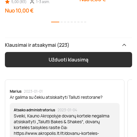
5,00 (83)
1-3 asm.
Nuo 10,00 €
Klausimai ir atsakymai (223)
Užduoti klausimą
Marius
· 2023-01-01
Sa
Ar galima su čekiu atsiskaityti Talluti restorane?
Sv
er
Atsako administratorius
· 2023-01-04
Sveiki, Kauno Akropolyje dovanų kortele negalima
atsiskaityti „Talutti Bakes & Shakes“, dovanų
kortelės taisykles rasite čia:
https://www.akropolis.lt/lt/dovanu-korteles-