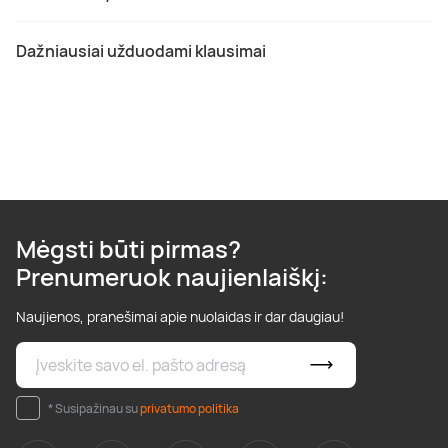
Dažniausiai užduodami klausimai
Mėgsti būti pirmas?
Prenumeruok naujienlaiškį:
Naujienos, pranešimai apie nuolaidas ir dar daugiau!
* Susipažinau su
privatumo politika