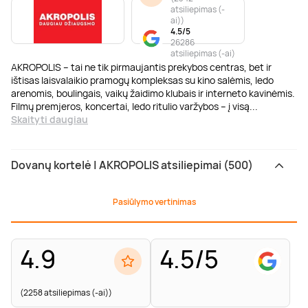
atsiliepimas (-
ai)
)
4.5/5
26286
atsiliepimas (-ai)
AKROPOLIS – tai ne tik pirmaujantis prekybos centras, bet ir
ištisas laisvalaikio pramogų kompleksas su kino salėmis, ledo
arenomis, boulingais, vaikų žaidimo klubais ir interneto kavinėmis.
Filmų premjeros, koncertai, ledo ritulio varžybos – į visą
...
Skaityti daugiau
Dovanų kortelė | AKROPOLIS atsiliepimai (500)
Pasiūlymo vertinimas
4.9
4.5/5
(2258 atsiliepimas (-ai))