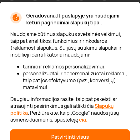
Geradovana.lt puslapyje yra naudojami
Apie mus
keturi pagrindiniai slapukų tipai.
Apie „Gera Dovana“
Naudojame būtinus slapukus svetainės veikimui,
taip pat analitikos, funkcinius ir rinkodaros
Lojalumo klubas
(reklamos) slapukus. Su jūsų sutikimu slapukai ir
Karjera
mobilieji identifikatoriai naudojami:
Visi partneriai
turinio ir reklamos personalizavimui;
personalizuotai ir nepersonalizuotai reklamai,
Kontaktai
taip pat jos efektyvumo (pvz., konversijų)
Tinklaraštis
matavimui.
Daugiau informacijos rasite, taip pat pakeisti ar
atnaujinti pasirinkimus gali atlikti čia
Slapukų
Informacija
politika
. Peržiūrėkite, kaip „Google“ naudos jūsų
asmens duomenis, spustelėję
čia.
„GERA DOVANA“ GRUPĖ
Patvirtinti visus