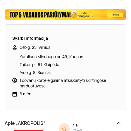
Svarbi informacija
Ozo g. 25, Vilnius
Karaliaus Mindaugo pr. 49, Kaunas
Taikos pr. 61, Klaipėda
Aido g. 8, Šiauliai.
1 dovanų kortele galima atsiskaityti skirtingose
parduotuvėse
6 mėn.
Apie „AKROPOLIS“
4.9
(
2342