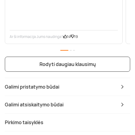
Ar ši informacija Jums naudinga?
14
19
Ar
Rodyti daugiau klausimų
Galimi pristatymo būdai
Galimi atsiskaitymo būdai
Pirkimo taisyklės