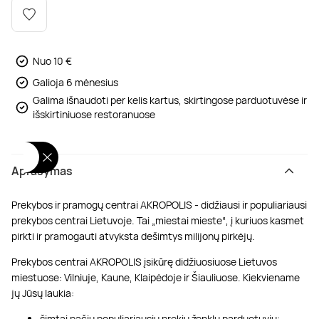
Poilsis dvaruose ir pilyse
Masažų kompleksai
Kitos vandens pramogos
Nuo 10 €
Galioja 6 mėnesius
Galima išnaudoti per kelis kartus, skirtingose parduotuvėse ir
išskirtiniuose restoranuose
Aprašymas
Prekybos ir pramogų centrai AKROPOLIS - didžiausi ir populiariausi
prekybos centrai Lietuvoje. Tai „miestai mieste“, į kuriuos kasmet
pirkti ir pramogauti atvyksta dešimtys milijonų pirkėjų.
Prekybos centrai AKROPOLIS įsikūrę didžiuosiuose Lietuvos
miestuose: Vilniuje, Kaune, Klaipėdoje ir Šiauliuose. Kiekviename
jų Jūsų laukia:
šimtai pačių populiariausių prekių ženklų parduotuvių;