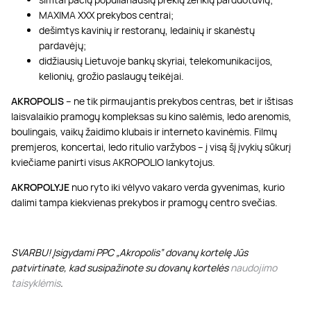
MAXIMA XXX prekybos centrai;
dešimtys kavinių ir restoranų, ledainių ir skanėstų
pardavėjų;
didžiausių Lietuvoje bankų skyriai, telekomunikacijos,
kelionių, grožio paslaugų teikėjai.
AKROPOLIS
– ne tik pirmaujantis prekybos centras, bet ir ištisas
laisvalaikio pramogų kompleksas su kino salėmis, ledo arenomis,
boulingais, vaikų žaidimo klubais ir interneto kavinėmis. Filmų
premjeros, koncertai, ledo ritulio varžybos – į visą šį įvykių sūkurį
kviečiame panirti visus AKROPOLIO lankytojus.
AKROPOLYJE
nuo ryto iki vėlyvo vakaro verda gyvenimas, kurio
dalimi tampa kiekvienas prekybos ir pramogų centro svečias.
SVARBU! Įsigydami PPC „Akropolis” dovanų kortelę Jūs
patvirtinate, kad susipažinote su dovanų kortelės
naudojimo
taisyklėmis
.