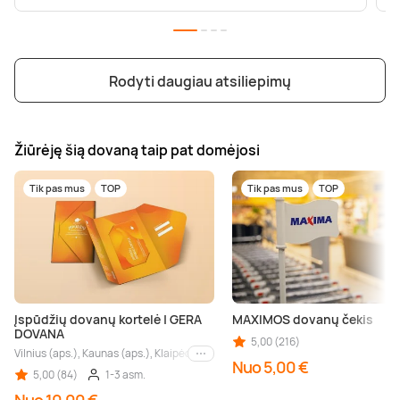
Rodyti daugiau atsiliepimų
Žiūrėję šią dovaną taip pat domėjosi
Tik pas mus
TOP
Tik pas mus
TOP
Įspūdžių dovanų kortelė | GERA
MAXIMOS dovanų čekis
DOVANA
5,00 (216)
Vilnius (aps.), Kaunas (aps.), Klaipėda (aps.), Palanga (aps.), Nida (aps.), Druskin
Kiti miestai
Nuo 5,00 €
5,00 (84)
1-3 asm.