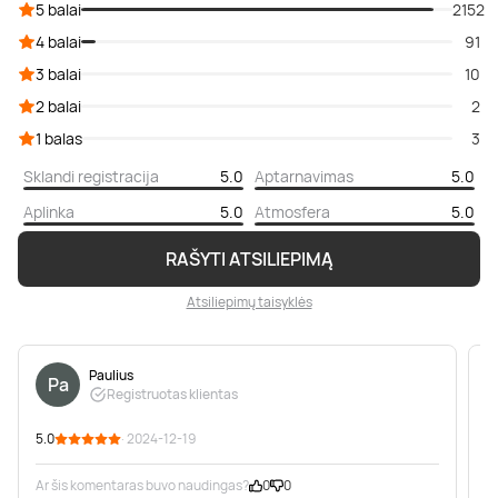
5 balai
2152
4 balai
91
3 balai
10
2 balai
2
1 balas
3
Sklandi registracija
5.0
Aptarnavimas
5.0
Aplinka
5.0
Atmosfera
5.0
RAŠYTI ATSILIEPIMĄ
Atsiliepimų taisyklės
Paulius
Pa
Registruotas klientas
5.0
· 2024-12-19
5
Ar šis komentaras buvo naudingas?
0
0
A