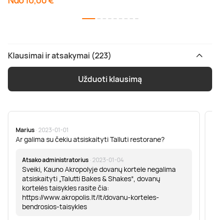
Nuo 10,00 €
Klausimai ir atsakymai (223)
Užduoti klausimą
Marius
· 2023-01-01
Sa
Ar galima su čekiu atsiskaityti Talluti restorane?
Sv
er
Atsako administratorius
· 2023-01-04
Sveiki, Kauno Akropolyje dovanų kortele negalima
atsiskaityti „Talutti Bakes & Shakes“, dovanų
kortelės taisykles rasite čia:
https://www.akropolis.lt/lt/dovanu-korteles-
bendrosios-taisykles