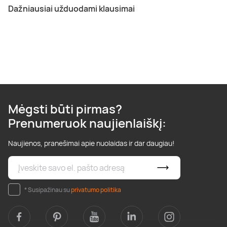
Dažniausiai užduodami klausimai
Mėgsti būti pirmas?
Prenumeruok naujienlaiškį:
Naujienos, pranešimai apie nuolaidas ir dar daugiau!
* Susipažinau su
privatumo politika