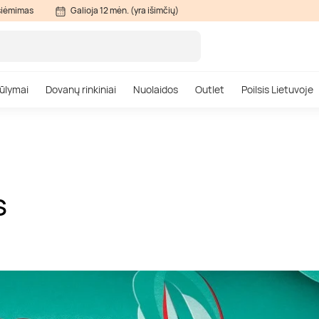
siėmimas
Galioja 12 mėn. (yra išimčių)
ūlymai
Dovanų rinkiniai
Nuolaidos
Outlet
Poilsis Lietuvoje
S