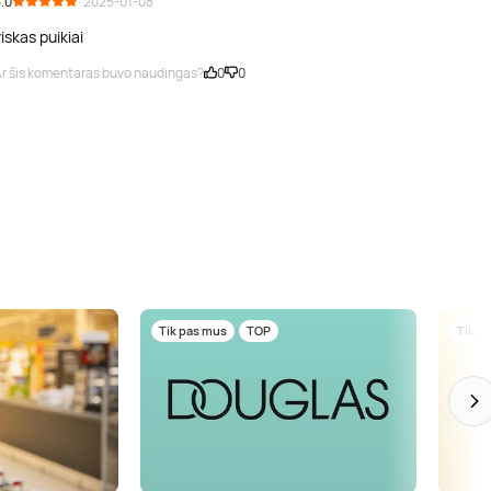
.0
· 2025-01-08
iskas puikiai
r šis komentaras buvo naudingas?
0
0
Tik pas mus
TOP
Tik p