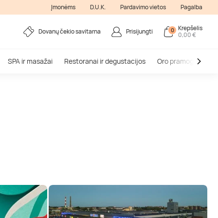
Įmonėms
D.U.K.
Pardavimo vietos
Pagalba
Krepšelis
0
Dovanų čekio savitarna
Prisijungti
0,00 €
SPA ir masažai
Restoranai ir degustacijos
Oro pramogos
V