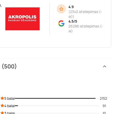
,
4.9
(
2342 atsiliepimas (-
ai)
)
4.5/5
26286 atsiliepimas (-
ai)
i (500)
5 balai
2152
4 balai
91
3 balai
10