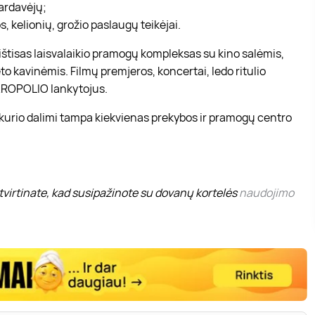
pardavėjų;
, kelionių, grožio paslaugų teikėjai.
r ištisas laisvalaikio pramogų kompleksas su kino salėmis,
to kavinėmis. Filmų premjeros, koncertai, ledo ritulio
 AKROPOLIO lankytojus.
 kurio dalimi tampa kiekvienas prekybos ir pramogų centro
virtinate, kad susipažinote su dovanų kortelės
naudojimo