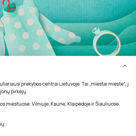
iariausi prekybos centrai Lietuvoje. Tai „miestai mieste“, į
jonų pirkėjų.
s miestuose: Vilniuje, Kaune, Klaipėdoje ir Šiauliuose.
vių;