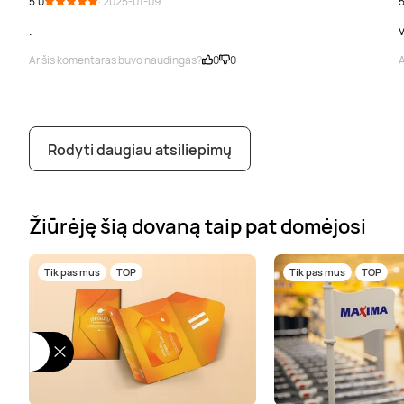
5.0
· 2025-01-09
5
.
v
Ar šis komentaras buvo naudingas?
0
0
A
Rodyti daugiau atsiliepimų
Žiūrėję šią dovaną taip pat domėjosi
Tik pas mus
TOP
Tik pas mus
TOP