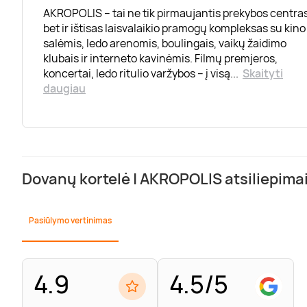
AKROPOLIS – tai ne tik pirmaujantis prekybos centras
bet ir ištisas laisvalaikio pramogų kompleksas su kino
salėmis, ledo arenomis, boulingais, vaikų žaidimo
klubais ir interneto kavinėmis. Filmų premjeros,
koncertai, ledo ritulio varžybos – į visą
...
Skaityti
daugiau
Dovanų kortelė | AKROPOLIS atsiliepima
Pasiūlymo vertinimas
4.9
4.5/5