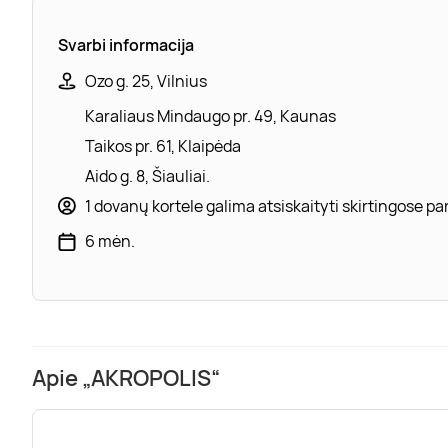
Svarbi informacija
Ozo g. 25, Vilnius
Karaliaus Mindaugo pr. 49, Kaunas
Taikos pr. 61, Klaipėda
Aido g. 8, Šiauliai.
1 dovanų kortele galima atsiskaityti skirtingose 
6 mėn.
Apie „AKROPOLIS“