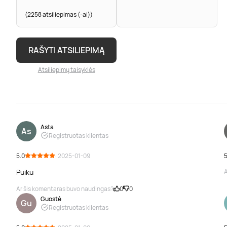
(2258 atsiliepimas (-ai))
RAŠYTI ATSILIEPIMĄ
Atsiliepimų taisyklės
Asta
As
Registruotas klientas
5.0
· 2025-01-09
5
Puiku
A
Ar šis komentaras buvo naudingas?
0
0
Guostė
Gu
Registruotas klientas