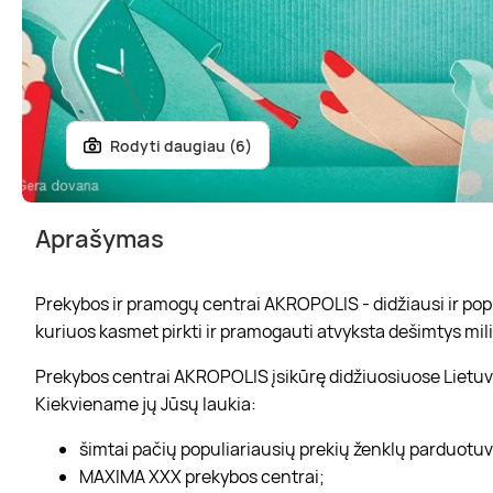
Rodyti daugiau (6)
Aprašymas
Prekybos ir pramogų centrai AKROPOLIS - didžiausi ir popul
kuriuos kasmet pirkti ir pramogauti atvyksta dešimtys mili
Prekybos centrai AKROPOLIS įsikūrę didžiuosiuose Lietuvo
Kiekviename jų Jūsų laukia:
šimtai pačių populiariausių prekių ženklų parduotu
MAXIMA XXX prekybos centrai;