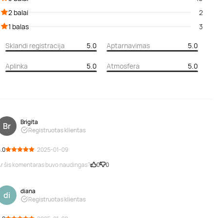
2 balai
2
1 balas
3
Sklandi registracija
5.0
Aptarnavimas
5.0
Aplinka
5.0
Atmosfera
5.0
Brigita
Br
Registruotas klientas
.0
· 2025-01-09
r šis komentaras buvo naudingas?
0
0
diana
di
Registruotas klientas