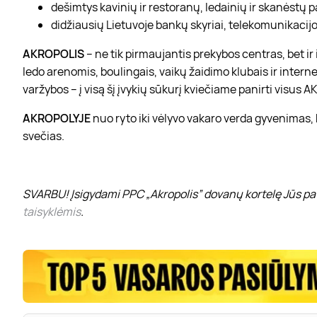
dešimtys kavinių ir restoranų, ledainių ir skanėstų 
didžiausių Lietuvoje bankų skyriai, telekomunikacijos
AKROPOLIS
– ne tik pirmaujantis prekybos centras, bet i
ledo arenomis, boulingais, vaikų žaidimo klubais ir interne
varžybos – į visą šį įvykių sūkurį kviečiame panirti visus
AKROPOLYJE
nuo ryto iki vėlyvo vakaro verda gyvenimas,
svečias.
SVARBU! Įsigydami PPC „Akropolis” dovanų kortelę Jūs pat
taisyklėmis
.