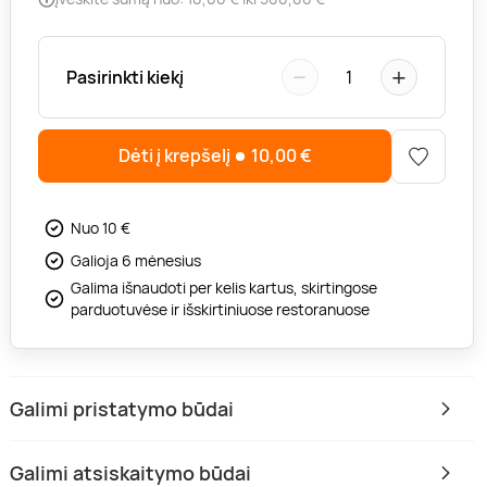
−
+
Pasirinkti kiekį
1
Dėti į krepšelį
10,00
€
Nuo 10 €
Galioja 6 mėnesius
Galima išnaudoti per kelis kartus, skirtingose
parduotuvėse ir išskirtiniuose restoranuose
Galimi pristatymo būdai
Galimi atsiskaitymo būdai