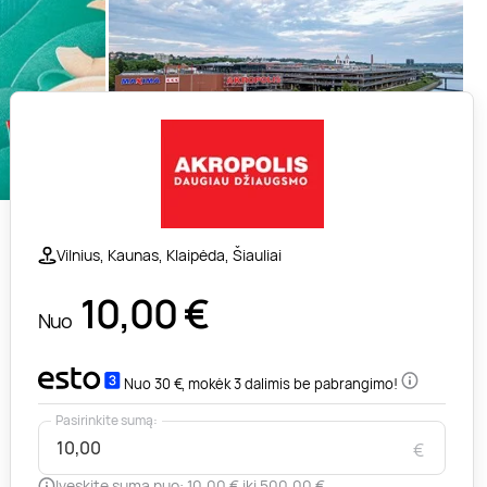
Vilnius, Kaunas, Klaipėda, Šiauliai
10,00
€
Nuo
Nuo 30 €, mokėk 3 dalimis be pabrangimo!
Pasirinkite sumą:
€
Įveskite sumą nuo: 10,00 € iki 500,00 €