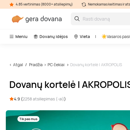
4.85 vertinimas (8000+ atsiliepimų)
Nemokamas keitimas ir at
Meniu
Dovanų idėjos
Vieta
Vasaros pasi
Atgal
Pradžia
PC čekiai
Dovanų kortelė | AKROPOLIS
Dovanų kortelė | AKROPOLI
4.9 (
2258 atsiliepimas (-ai)
)
Tik pas mus