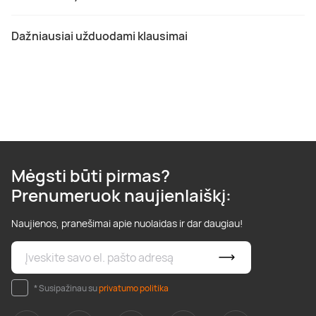
Dažniausiai užduodami klausimai
Mėgsti būti pirmas?
Prenumeruok naujienlaiškį:
Naujienos, pranešimai apie nuolaidas ir dar daugiau!
* Susipažinau su
privatumo politika