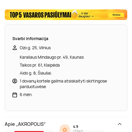
Svarbi informacija
Ozo g. 25, Vilnius
Karaliaus Mindaugo pr. 49, Kaunas
Taikos pr. 61, Klaipėda
Aido g. 8, Šiauliai.
1 dovanų kortele galima atsiskaityti skirtingose
parduotuvėse
6 mėn.
Apie „AKROPOLIS“
4.9
(
2342