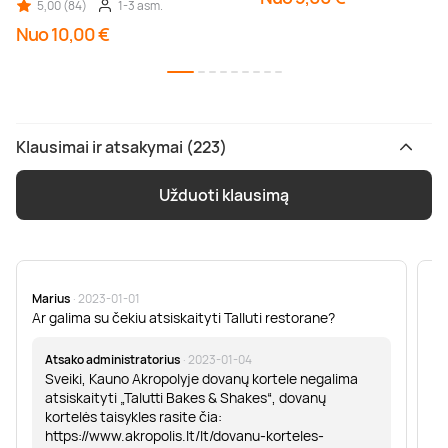
5,00 (84)
1-3 asm.
Nuo 10,00 €
Klausimai ir atsakymai (223)
Užduoti klausimą
Marius
· 2023-01-01
Sa
Ar galima su čekiu atsiskaityti Talluti restorane?
Sv
er
Atsako administratorius
· 2023-01-04
Sveiki, Kauno Akropolyje dovanų kortele negalima
atsiskaityti „Talutti Bakes & Shakes“, dovanų
kortelės taisykles rasite čia:
https://www.akropolis.lt/lt/dovanu-korteles-