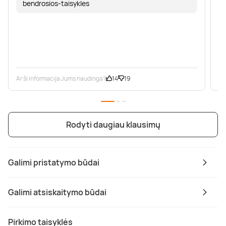
bendrosios-taisykles
Ar ši informacija Jums naudinga?
14
19
Ar
Rodyti daugiau klausimų
Galimi pristatymo būdai
Galimi atsiskaitymo būdai
Pirkimo taisyklės