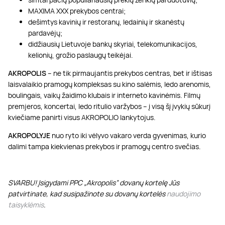
MAXIMA XXX prekybos centrai;
dešimtys kavinių ir restoranų, ledainių ir skanėstų
pardavėjų;
didžiausių Lietuvoje bankų skyriai, telekomunikacijos,
kelionių, grožio paslaugų teikėjai.
AKROPOLIS
– ne tik pirmaujantis prekybos centras, bet ir ištisas
laisvalaikio pramogų kompleksas su kino salėmis, ledo arenomis,
boulingais, vaikų žaidimo klubais ir interneto kavinėmis. Filmų
premjeros, koncertai, ledo ritulio varžybos – į visą šį įvykių sūkurį
kviečiame panirti visus AKROPOLIO lankytojus.
AKROPOLYJE
nuo ryto iki vėlyvo vakaro verda gyvenimas, kurio
dalimi tampa kiekvienas prekybos ir pramogų centro svečias.
SVARBU! Įsigydami PPC „Akropolis” dovanų kortelę Jūs
patvirtinate, kad susipažinote su dovanų kortelės
naudojimo
taisyklėmis
.