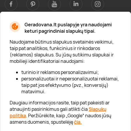
Geradovana.lt puslapyje yra naudojami
Apie mus
keturi pagrindiniai slapukų tipai.
Apie „Gera Dovana“
Naudojame būtinus slapukus svetainės veikimui,
taip pat analitikos, funkcinius ir rinkodaros
Lojalumo klubas
(reklamos) slapukus. Su jūsų sutikimu slapukai ir
Karjera
mobilieji identifikatoriai naudojami:
Visi partneriai
turinio ir reklamos personalizavimui;
personalizuotai ir nepersonalizuotai reklamai,
Kontaktai
taip pat jos efektyvumo (pvz., konversijų)
Tinklaraštis
matavimui.
Daugiau informacijos rasite, taip pat pakeisti ar
atnaujinti pasirinkimus gali atlikti čia
Slapukų
Informacija
politika
. Peržiūrėkite, kaip „Google“ naudos jūsų
asmens duomenis, spustelėję
čia.
„GERA DOVANA“ GRUPĖ