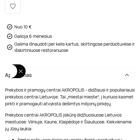
Poilsis dvaruose ir pilyse
Masažų kompleksai
Kitos vandens pramogos
Nuo 10 €
Galioja 6 mėnesius
Galima išnaudoti per kelis kartus, skirtingose parduotuvėse ir
išskirtiniuose restoranuose
Aprašymas
Prekybos ir pramogų centrai AKROPOLIS - didžiausi ir populiariausi
prekybos centrai Lietuvoje. Tai „miestai mieste“, į kuriuos kasmet
pirkti ir pramogauti atvyksta dešimtys milijonų pirkėjų.
Prekybos centrai AKROPOLIS įsikūrę didžiuosiuose Lietuvos
miestuose: Vilniuje, Kaune, Klaipėdoje ir Šiauliuose. Kiekviename
jų Jūsų laukia:
šimtai pačių populiariausių prekių ženklų parduotuvių;