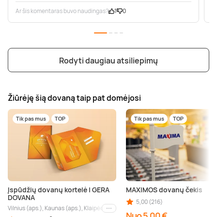
Ar šis komentaras buvo naudingas?
1
0
A
Rodyti daugiau atsiliepimų
Žiūrėję šią dovaną taip pat domėjosi
Tik pas mus
TOP
Tik pas mus
TOP
Įspūdžių dovanų kortelė | GERA
MAXIMOS dovanų čekis
DOVANA
5,00 (216)
Vilnius (aps.), Kaunas (aps.), Klaipėda (aps.), Palanga (aps.), Nida (aps.), Druskin
Kiti miestai
Nuo 5,00 €