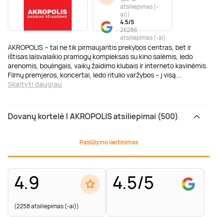
atsiliepimas (-
ai)
)
4.5/5
26286
atsiliepimas (-ai)
AKROPOLIS – tai ne tik pirmaujantis prekybos centras, bet ir
ištisas laisvalaikio pramogų kompleksas su kino salėmis, ledo
arenomis, boulingais, vaikų žaidimo klubais ir interneto kavinėmis.
Filmų premjeros, koncertai, ledo ritulio varžybos – į visą
...
Skaityti daugiau
Dovanų kortelė | AKROPOLIS atsiliepimai (500)
Pasiūlymo vertinimas
4.9
4.5/5
(2258 atsiliepimas (-ai))