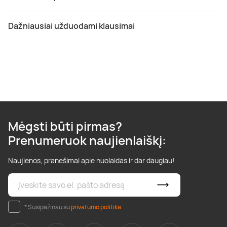
Dažniausiai užduodami klausimai
Mėgsti būti pirmas?
Prenumeruok naujienlaiškį:
Naujienos, pranešimai apie nuolaidas ir dar daugiau!
* Susipažinau su
privatumo politika