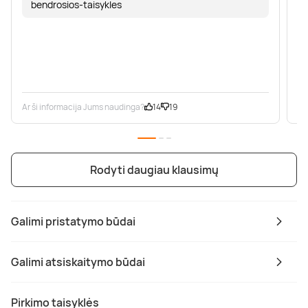
bendrosios-taisykles
Ar ši informacija Jums naudinga?
14
19
Ar
Rodyti daugiau klausimų
Galimi pristatymo būdai
Galimi atsiskaitymo būdai
Pirkimo taisyklės