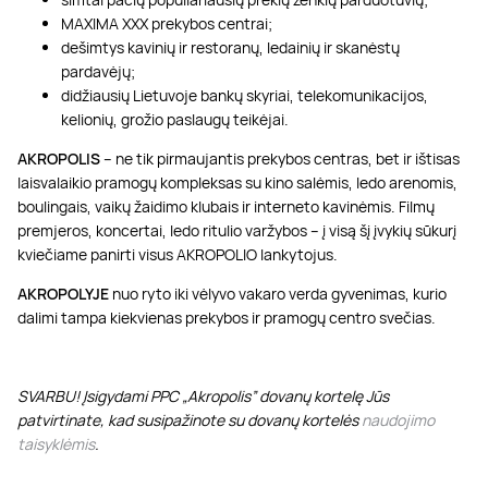
MAXIMA XXX prekybos centrai;
dešimtys kavinių ir restoranų, ledainių ir skanėstų
pardavėjų;
didžiausių Lietuvoje bankų skyriai, telekomunikacijos,
kelionių, grožio paslaugų teikėjai.
AKROPOLIS
– ne tik pirmaujantis prekybos centras, bet ir ištisas
laisvalaikio pramogų kompleksas su kino salėmis, ledo arenomis,
boulingais, vaikų žaidimo klubais ir interneto kavinėmis. Filmų
premjeros, koncertai, ledo ritulio varžybos – į visą šį įvykių sūkurį
kviečiame panirti visus AKROPOLIO lankytojus.
AKROPOLYJE
nuo ryto iki vėlyvo vakaro verda gyvenimas, kurio
dalimi tampa kiekvienas prekybos ir pramogų centro svečias.
SVARBU! Įsigydami PPC „Akropolis” dovanų kortelę Jūs
patvirtinate, kad susipažinote su dovanų kortelės
naudojimo
taisyklėmis
.