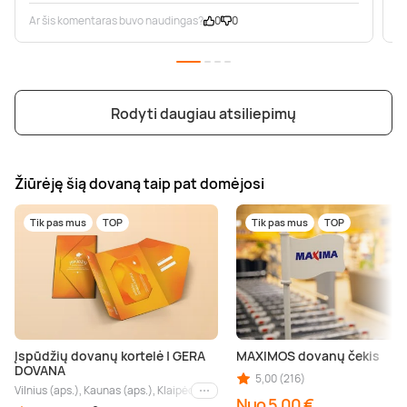
Ar šis komentaras buvo naudingas?
0
0
A
Rodyti daugiau atsiliepimų
Žiūrėję šią dovaną taip pat domėjosi
Tik pas mus
TOP
Tik pas mus
TOP
Įspūdžių dovanų kortelė | GERA
MAXIMOS dovanų čekis
DOVANA
5,00 (216)
Vilnius (aps.), Kaunas (aps.), Klaipėda (aps.), Palanga (aps.), Nida (aps.), Druskin
Kiti miestai
Nuo 5,00 €