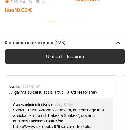
5,00 (84)
1-3 asm.
Nuo 10,00 €
Klausimai ir atsakymai (223)
Užduoti klausimą
Marius
· 2023-01-01
Sa
Ar galima su čekiu atsiskaityti Talluti restorane?
Sv
er
Atsako administratorius
· 2023-01-04
Sveiki, Kauno Akropolyje dovanų kortele negalima
atsiskaityti „Talutti Bakes & Shakes“, dovanų
kortelės taisykles rasite čia:
https://www.akropolis.lt/lt/dovanu-korteles-