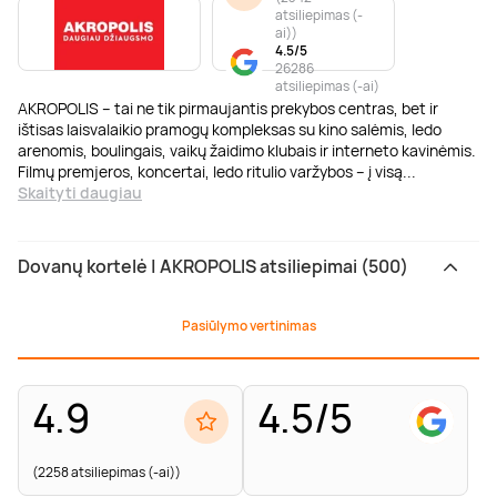
atsiliepimas (-
ai)
)
4.5/5
26286
atsiliepimas (-ai)
AKROPOLIS – tai ne tik pirmaujantis prekybos centras, bet ir
ištisas laisvalaikio pramogų kompleksas su kino salėmis, ledo
arenomis, boulingais, vaikų žaidimo klubais ir interneto kavinėmis.
Filmų premjeros, koncertai, ledo ritulio varžybos – į visą
...
Skaityti daugiau
Dovanų kortelė | AKROPOLIS atsiliepimai (500)
Pasiūlymo vertinimas
4.9
4.5/5
(2258 atsiliepimas (-ai))