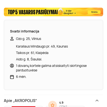
Svarbi informacija
Ozo g. 25, Vilnius
Karaliaus Mindaugo pr. 49, Kaunas
Taikos pr. 61, Klaipėda
Aido g. 8, Šiauliai.
1 dovanų kortele galima atsiskaityti skirtingose
parduotuvėse
6 mėn.
Apie „AKROPOLIS“
4.9
(
2342