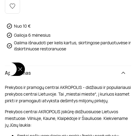
Poilsis dvaruose ir pilyse
Masažų kompleksai
Kitos vandens pramogos
Nuo 10 €
Galioja 6 mėnesius
Galima išnaudoti per kelis kartus, skirtingose parduotuvėse ir
išskirtiniuose restoranuose
Aprašymas
Prekybos ir pramogų centrai AKROPOLIS - didžiausi ir populiariausi
prekybos centrai Lietuvoje. Tai „miestai mieste“, į kuriuos kasmet
pirkti ir pramogauti atvyksta dešimtys milijonų pirkėjų.
Prekybos centrai AKROPOLIS įsikūrę didžiuosiuose Lietuvos
miestuose: Vilniuje, Kaune, Klaipėdoje ir Šiauliuose. Kiekviename
jų Jūsų laukia:
šimtai pačių populiariausių prekių ženklų parduotuvių;