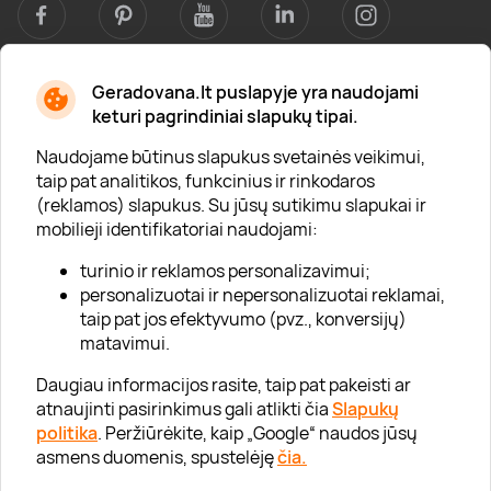
Geradovana.lt puslapyje yra naudojami
Apie mus
keturi pagrindiniai slapukų tipai.
Apie „Gera Dovana“
Naudojame būtinus slapukus svetainės veikimui,
taip pat analitikos, funkcinius ir rinkodaros
Lojalumo klubas
(reklamos) slapukus. Su jūsų sutikimu slapukai ir
Karjera
mobilieji identifikatoriai naudojami:
Visi partneriai
turinio ir reklamos personalizavimui;
personalizuotai ir nepersonalizuotai reklamai,
Kontaktai
taip pat jos efektyvumo (pvz., konversijų)
Tinklaraštis
matavimui.
Daugiau informacijos rasite, taip pat pakeisti ar
atnaujinti pasirinkimus gali atlikti čia
Slapukų
Informacija
politika
. Peržiūrėkite, kaip „Google“ naudos jūsų
asmens duomenis, spustelėję
čia.
„GERA DOVANA“ GRUPĖ