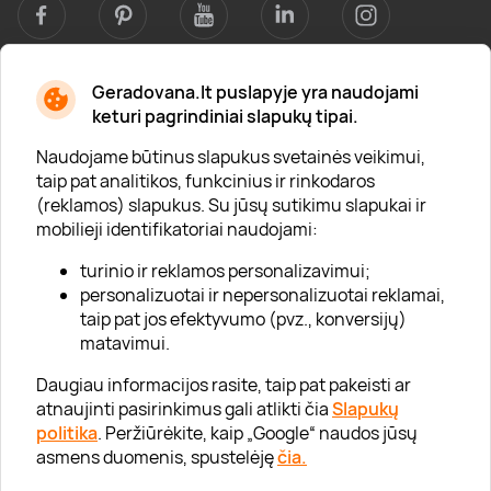
Geradovana.lt puslapyje yra naudojami
Apie mus
keturi pagrindiniai slapukų tipai.
Apie „Gera Dovana“
Naudojame būtinus slapukus svetainės veikimui,
taip pat analitikos, funkcinius ir rinkodaros
Lojalumo klubas
(reklamos) slapukus. Su jūsų sutikimu slapukai ir
Karjera
mobilieji identifikatoriai naudojami:
Visi partneriai
turinio ir reklamos personalizavimui;
personalizuotai ir nepersonalizuotai reklamai,
Kontaktai
taip pat jos efektyvumo (pvz., konversijų)
Tinklaraštis
matavimui.
Daugiau informacijos rasite, taip pat pakeisti ar
atnaujinti pasirinkimus gali atlikti čia
Slapukų
Informacija
politika
. Peržiūrėkite, kaip „Google“ naudos jūsų
asmens duomenis, spustelėję
čia.
„GERA DOVANA“ GRUPĖ