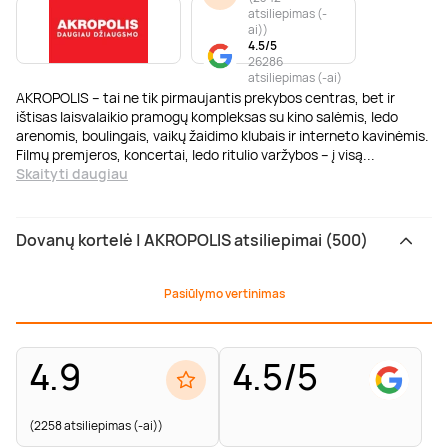
atsiliepimas (-
ai)
)
4.5/5
26286
atsiliepimas (-ai)
AKROPOLIS – tai ne tik pirmaujantis prekybos centras, bet ir
ištisas laisvalaikio pramogų kompleksas su kino salėmis, ledo
arenomis, boulingais, vaikų žaidimo klubais ir interneto kavinėmis.
Filmų premjeros, koncertai, ledo ritulio varžybos – į visą
...
Skaityti daugiau
Dovanų kortelė | AKROPOLIS atsiliepimai (500)
Pasiūlymo vertinimas
4.9
4.5/5
(2258 atsiliepimas (-ai))