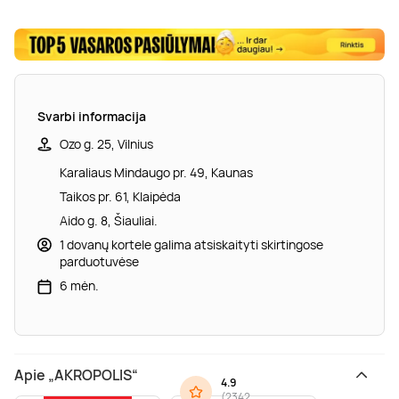
Svarbi informacija
Ozo g. 25, Vilnius
Karaliaus Mindaugo pr. 49, Kaunas
Taikos pr. 61, Klaipėda
Aido g. 8, Šiauliai.
1 dovanų kortele galima atsiskaityti skirtingose
parduotuvėse
6 mėn.
Apie „AKROPOLIS“
4.9
(
2342