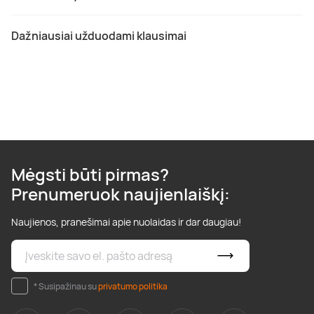
Dažniausiai užduodami klausimai
Mėgsti būti pirmas?
Prenumeruok naujienlaiškį:
Naujienos, pranešimai apie nuolaidas ir dar daugiau!
* Susipažinau su
privatumo politika