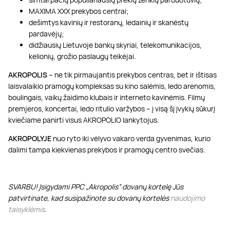
MAXIMA XXX prekybos centrai;
dešimtys kavinių ir restoranų, ledainių ir skanėstų
pardavėjų;
didžiausių Lietuvoje bankų skyriai, telekomunikacijos,
kelionių, grožio paslaugų teikėjai.
AKROPOLIS
– ne tik pirmaujantis prekybos centras, bet ir ištisas
laisvalaikio pramogų kompleksas su kino salėmis, ledo arenomis,
boulingais, vaikų žaidimo klubais ir interneto kavinėmis. Filmų
premjeros, koncertai, ledo ritulio varžybos – į visą šį įvykių sūkurį
kviečiame panirti visus AKROPOLIO lankytojus.
AKROPOLYJE
nuo ryto iki vėlyvo vakaro verda gyvenimas, kurio
dalimi tampa kiekvienas prekybos ir pramogų centro svečias.
SVARBU! Įsigydami PPC „Akropolis” dovanų kortelę Jūs
patvirtinate, kad susipažinote su dovanų kortelės
naudojimo
taisyklėmis
.