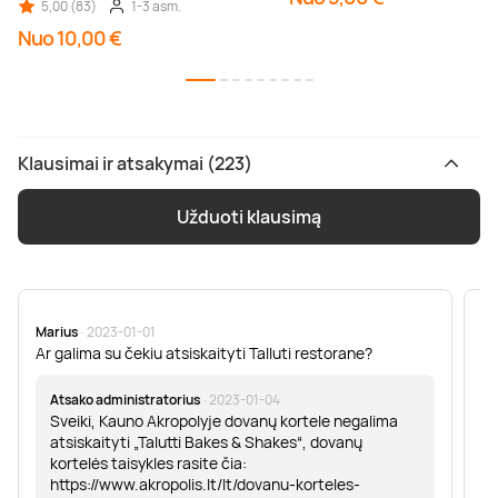
5,00 (83)
1-3 asm.
Nuo 10,00 €
Klausimai ir atsakymai (223)
Užduoti klausimą
Marius
· 2023-01-01
Sa
Ar galima su čekiu atsiskaityti Talluti restorane?
Sv
er
Atsako administratorius
· 2023-01-04
Sveiki, Kauno Akropolyje dovanų kortele negalima
atsiskaityti „Talutti Bakes & Shakes“, dovanų
kortelės taisykles rasite čia:
https://www.akropolis.lt/lt/dovanu-korteles-