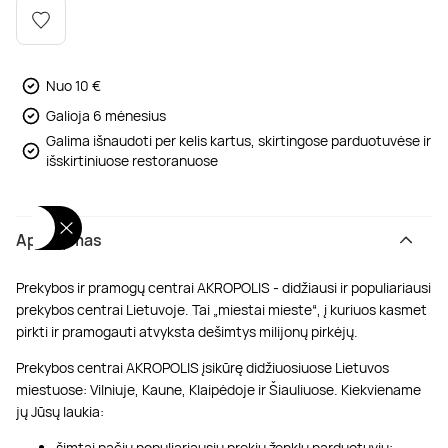
Poilsis dvaruose ir pilyse
Masažų kompleksai
Kitos vandens pramogos
Nuo 10 €
Galioja 6 mėnesius
Galima išnaudoti per kelis kartus, skirtingose parduotuvėse ir
išskirtiniuose restoranuose
Aprašymas
Prekybos ir pramogų centrai AKROPOLIS - didžiausi ir populiariausi
prekybos centrai Lietuvoje. Tai „miestai mieste“, į kuriuos kasmet
pirkti ir pramogauti atvyksta dešimtys milijonų pirkėjų.
Prekybos centrai AKROPOLIS įsikūrę didžiuosiuose Lietuvos
miestuose: Vilniuje, Kaune, Klaipėdoje ir Šiauliuose. Kiekviename
jų Jūsų laukia:
šimtai pačių populiariausių prekių ženklų parduotuvių;