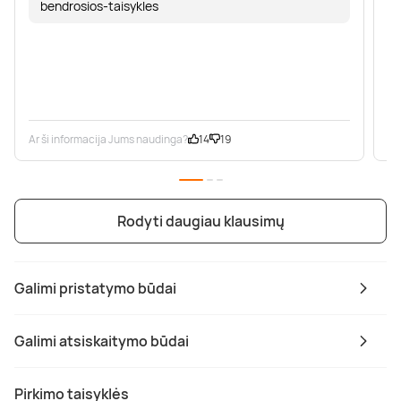
bendrosios-taisykles
Ar ši informacija Jums naudinga?
14
19
Ar
Rodyti daugiau klausimų
Galimi pristatymo būdai
Galimi atsiskaitymo būdai
Pirkimo taisyklės