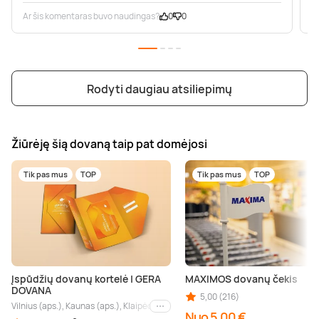
Ar šis komentaras buvo naudingas?
0
0
A
Rodyti daugiau atsiliepimų
Žiūrėję šią dovaną taip pat domėjosi
Tik pas mus
TOP
Tik pas mus
TOP
Įspūdžių dovanų kortelė | GERA
MAXIMOS dovanų čekis
DOVANA
5,00 (216)
Vilnius (aps.), Kaunas (aps.), Klaipėda (aps.), Palanga (aps.), Nida (aps.), Druskin
Kiti miestai
Nuo 5,00 €