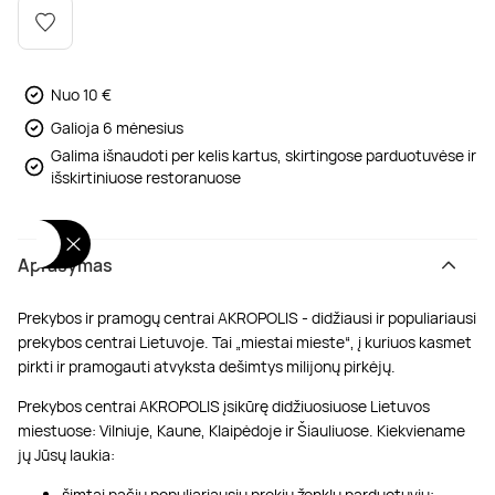
Poilsis dvaruose ir pilyse
Masažų kompleksai
Kitos vandens pramogos
Nuo 10 €
Galioja 6 mėnesius
Galima išnaudoti per kelis kartus, skirtingose parduotuvėse ir
išskirtiniuose restoranuose
Aprašymas
Prekybos ir pramogų centrai AKROPOLIS - didžiausi ir populiariausi
prekybos centrai Lietuvoje. Tai „miestai mieste“, į kuriuos kasmet
pirkti ir pramogauti atvyksta dešimtys milijonų pirkėjų.
Prekybos centrai AKROPOLIS įsikūrę didžiuosiuose Lietuvos
miestuose: Vilniuje, Kaune, Klaipėdoje ir Šiauliuose. Kiekviename
jų Jūsų laukia:
šimtai pačių populiariausių prekių ženklų parduotuvių;