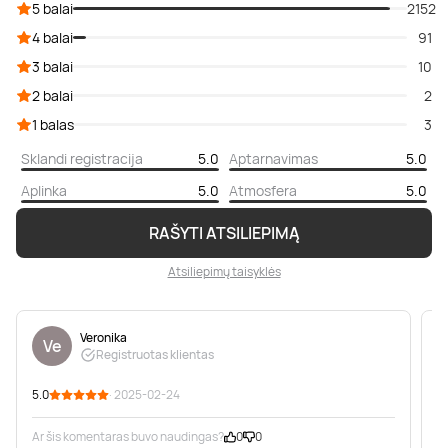
5 balai
2152
4 balai
91
3 balai
10
2 balai
2
1 balas
3
Sklandi registracija
5.0
Aptarnavimas
5.0
Aplinka
5.0
Atmosfera
5.0
RAŠYTI ATSILIEPIMĄ
Atsiliepimų taisyklės
Veronika
Ve
Registruotas klientas
5.0
· 2025-02-24
5
Ar šis komentaras buvo naudingas?
0
0
A