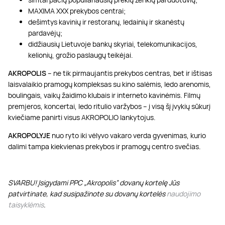
MAXIMA XXX prekybos centrai;
dešimtys kavinių ir restoranų, ledainių ir skanėstų
pardavėjų;
didžiausių Lietuvoje bankų skyriai, telekomunikacijos,
kelionių, grožio paslaugų teikėjai.
AKROPOLIS
– ne tik pirmaujantis prekybos centras, bet ir ištisas
laisvalaikio pramogų kompleksas su kino salėmis, ledo arenomis,
boulingais, vaikų žaidimo klubais ir interneto kavinėmis. Filmų
premjeros, koncertai, ledo ritulio varžybos – į visą šį įvykių sūkurį
kviečiame panirti visus AKROPOLIO lankytojus.
AKROPOLYJE
nuo ryto iki vėlyvo vakaro verda gyvenimas, kurio
dalimi tampa kiekvienas prekybos ir pramogų centro svečias.
SVARBU! Įsigydami PPC „Akropolis” dovanų kortelę Jūs
patvirtinate, kad susipažinote su dovanų kortelės
naudojimo
taisyklėmis
.