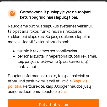
Geradovana.lt puslapyje yra naudojami
Apie mus
keturi pagrindiniai slapukų tipai.
Apie „Gera Dovana“
Naudojame būtinus slapukus svetainės veikimui,
taip pat analitikos, funkcinius ir rinkodaros
Lojalumo klubas
(reklamos) slapukus. Su jūsų sutikimu slapukai ir
Karjera
mobilieji identifikatoriai naudojami:
Visi partneriai
turinio ir reklamos personalizavimui;
personalizuotai ir nepersonalizuotai reklamai,
Kontaktai
taip pat jos efektyvumo (pvz., konversijų)
Tinklaraštis
matavimui.
Daugiau informacijos rasite, taip pat pakeisti ar
atnaujinti pasirinkimus gali atlikti čia
Slapukų
Informacija
politika
. Peržiūrėkite, kaip „Google“ naudos jūsų
asmens duomenis, spustelėję
čia.
„GERA DOVANA“ GRUPĖ
Patvirtinti visus