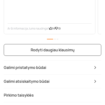
Ar ši informacija Jums naudinga?
14
19
Ar
Rodyti daugiau klausimų
Galimi pristatymo būdai
Galimi atsiskaitymo būdai
Pirkimo taisyklės