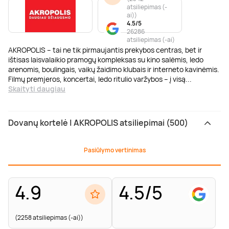
atsiliepimas (-
ai)
)
4.5/5
26286
atsiliepimas (-ai)
AKROPOLIS – tai ne tik pirmaujantis prekybos centras, bet ir
ištisas laisvalaikio pramogų kompleksas su kino salėmis, ledo
arenomis, boulingais, vaikų žaidimo klubais ir interneto kavinėmis.
Filmų premjeros, koncertai, ledo ritulio varžybos – į visą
...
Skaityti daugiau
Dovanų kortelė | AKROPOLIS atsiliepimai (500)
Pasiūlymo vertinimas
4.9
4.5/5
(2258 atsiliepimas (-ai))