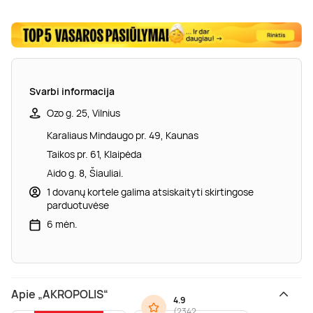
Svarbi informacija
Ozo g. 25, Vilnius
Karaliaus Mindaugo pr. 49, Kaunas
Taikos pr. 61, Klaipėda
Aido g. 8, Šiauliai.
1 dovanų kortele galima atsiskaityti skirtingose
parduotuvėse
6 mėn.
Apie „AKROPOLIS“
4.9
(
2342