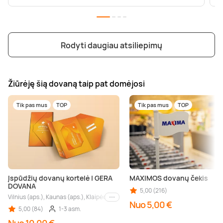
Rodyti daugiau atsiliepimų
Žiūrėję šią dovaną taip pat domėjosi
Tik pas mus
TOP
Tik pas mus
TOP
Įspūdžių dovanų kortelė | GERA
MAXIMOS dovanų čekis
DOVANA
5,00 (216)
Vilnius (aps.), Kaunas (aps.), Klaipėda (aps.), Palanga (aps.), Nida (aps.), Druskin
Kiti miestai
Nuo 5,00 €
5,00 (84)
1-3 asm.