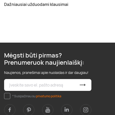
Dažniausiai užduodami klausimai
Mėgsti būti pirmas?
Prenumeruok naujienlaiškį:
Naujienos, pranešimai apie nuolaidas ir dar daugiau!
* Susipažinau su
privatumo politika