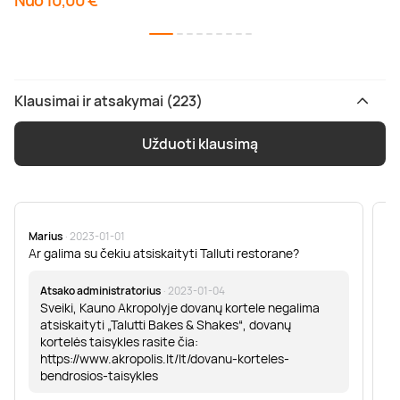
Nuo 10,00 €
Klausimai ir atsakymai (223)
Užduoti klausimą
Marius
· 2023-01-01
Sa
Ar galima su čekiu atsiskaityti Talluti restorane?
Sv
er
Atsako administratorius
· 2023-01-04
Sveiki, Kauno Akropolyje dovanų kortele negalima
atsiskaityti „Talutti Bakes & Shakes“, dovanų
kortelės taisykles rasite čia:
https://www.akropolis.lt/lt/dovanu-korteles-
bendrosios-taisykles