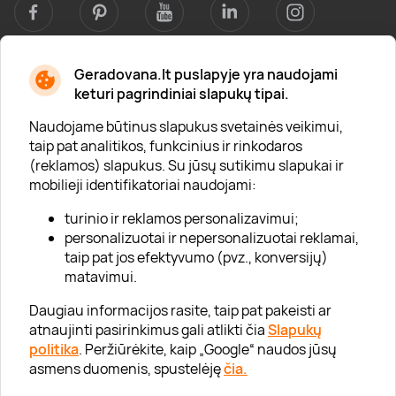
Geradovana.lt puslapyje yra naudojami
Apie mus
keturi pagrindiniai slapukų tipai.
Apie „Gera Dovana“
Naudojame būtinus slapukus svetainės veikimui,
taip pat analitikos, funkcinius ir rinkodaros
Lojalumo klubas
(reklamos) slapukus. Su jūsų sutikimu slapukai ir
Karjera
mobilieji identifikatoriai naudojami:
Visi partneriai
turinio ir reklamos personalizavimui;
personalizuotai ir nepersonalizuotai reklamai,
Kontaktai
taip pat jos efektyvumo (pvz., konversijų)
Tinklaraštis
matavimui.
Daugiau informacijos rasite, taip pat pakeisti ar
atnaujinti pasirinkimus gali atlikti čia
Slapukų
Informacija
politika
. Peržiūrėkite, kaip „Google“ naudos jūsų
asmens duomenis, spustelėję
čia.
„GERA DOVANA“ GRUPĖ