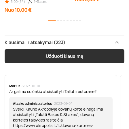
5,00 (84)
1-3 asm.
Nuo 10,00 €
Klausimai ir atsakymai (223)
Užduoti klausimą
Marius
· 2023-01-01
Sa
Ar galima su čekiu atsiskaityti Talluti restorane?
Sv
er
Atsako administratorius
· 2023-01-04
Sveiki, Kauno Akropolyje dovanų kortele negalima
atsiskaityti „Talutti Bakes & Shakes“, dovanų
kortelės taisykles rasite čia:
https://www.akropolis.lt/lt/dovanu-korteles-