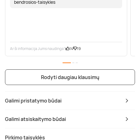
bendrosios-taisykles
Ar ši informacija Jums naudinga?
14
19
Ar
Rodyti daugiau klausimų
Galimi pristatymo būdai
Galimi atsiskaitymo būdai
Pirkimo taisyklės