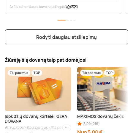
Ar šis komentaras buvo naudingas?
0
0
A
Rodyti daugiau atsiliepimų
Žiūrėję šią dovaną taip pat domėjosi
Tik pas mus
TOP
Tik pas mus
TOP
Įspūdžių dovanų kortelė | GERA
MAXIMOS dovanų čekis
DOVANA
5,00 (216)
Vilnius (aps.), Kaunas (aps.), Klaipėda (aps.), Palanga (aps.), Nida (aps.), Druskin
Kiti miestai
Nuo 5,00 €