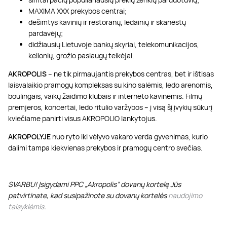
MAXIMA XXX prekybos centrai;
dešimtys kavinių ir restoranų, ledainių ir skanėstų
pardavėjų;
didžiausių Lietuvoje bankų skyriai, telekomunikacijos,
kelionių, grožio paslaugų teikėjai.
AKROPOLIS
– ne tik pirmaujantis prekybos centras, bet ir ištisas
laisvalaikio pramogų kompleksas su kino salėmis, ledo arenomis,
boulingais, vaikų žaidimo klubais ir interneto kavinėmis. Filmų
premjeros, koncertai, ledo ritulio varžybos – į visą šį įvykių sūkurį
kviečiame panirti visus AKROPOLIO lankytojus.
AKROPOLYJE
nuo ryto iki vėlyvo vakaro verda gyvenimas, kurio
dalimi tampa kiekvienas prekybos ir pramogų centro svečias.
SVARBU! Įsigydami PPC „Akropolis” dovanų kortelę Jūs
patvirtinate, kad susipažinote su dovanų kortelės
naudojimo
taisyklėmis
.