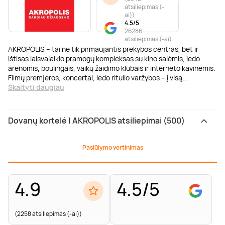
atsiliepimas (-
ai)
)
4.5/5
26286
atsiliepimas (-ai)
AKROPOLIS – tai ne tik pirmaujantis prekybos centras, bet ir
ištisas laisvalaikio pramogų kompleksas su kino salėmis, ledo
arenomis, boulingais, vaikų žaidimo klubais ir interneto kavinėmis.
Filmų premjeros, koncertai, ledo ritulio varžybos – į visą
...
Skaityti daugiau
Dovanų kortelė | AKROPOLIS atsiliepimai (500)
Pasiūlymo vertinimas
4.9
4.5/5
(2258 atsiliepimas (-ai))