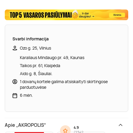
Svarbi informacija
Ozo g. 25, Vilnius
Karaliaus Mindaugo pr. 49, Kaunas
Taikos pr. 61, Klaipėda
Aido g. 8, Šiauliai.
1 dovanų kortele galima atsiskaityti skirtingose
parduotuvėse
6 mėn.
Apie „AKROPOLIS“
4.9
(
2342