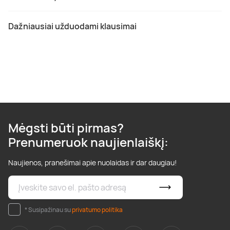
Dažniausiai užduodami klausimai
Mėgsti būti pirmas?
Prenumeruok naujienlaiškį:
Naujienos, pranešimai apie nuolaidas ir dar daugiau!
* Susipažinau su
privatumo politika