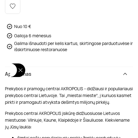
Poilsis dvaruose ir pilyse
Masažų kompleksai
Kitos vandens pramogos
Nuo 10 €
Galioja 6 mėnesius
Galima išnaudoti per kelis kartus, skirtingose parduotuvėse ir
išskirtiniuose restoranuose
Aprašymas
Prekybos ir pramogų centrai AKROPOLIS - didžiausi ir populiariausi
prekybos centrai Lietuvoje. Tai „miestai mieste“, į kuriuos kasmet
pirkti ir pramogauti atvyksta dešimtys milijonų pirkėjų.
Prekybos centrai AKROPOLIS įsikūrę didžiuosiuose Lietuvos
miestuose: Vilniuje, Kaune, Klaipėdoje ir Šiauliuose. Kiekviename
jų Jūsų laukia:
šimtai pačių populiariausių prekių ženklų parduotuvių;