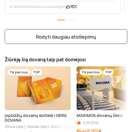
Ar šis komentaras buvo naudingas?
0
0
A
Rodyti daugiau atsiliepimų
Žiūrėję šią dovaną taip pat domėjosi
Tik pas mus
TOP
Tik pas mus
TOP
Įspūdžių dovanų kortelė | GERA
MAXIMOS dovanų čekis
DOVANA
5,00 (216)
Vilnius (aps.), Kaunas (aps.), Klaipėda (aps.), Palanga (aps.), Nida (aps.), Druskin
Kiti miestai
Nuo 5,00 €