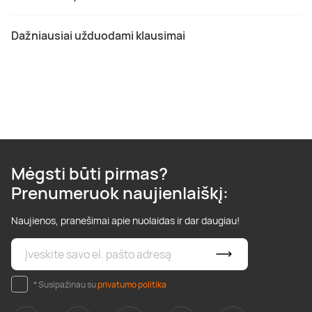
Dažniausiai užduodami klausimai
Mėgsti būti pirmas?
Prenumeruok naujienlaiškį:
Naujienos, pranešimai apie nuolaidas ir dar daugiau!
* Susipažinau su
privatumo politika