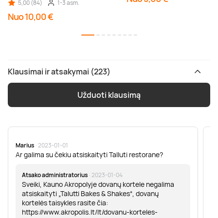
5,00 (84)
1-3 asm.
Nuo 10,00 €
Klausimai ir atsakymai (223)
Užduoti klausimą
Marius
· 2023-01-01
Sa
Ar galima su čekiu atsiskaityti Talluti restorane?
Sv
er
Atsako administratorius
· 2023-01-04
Sveiki, Kauno Akropolyje dovanų kortele negalima
atsiskaityti „Talutti Bakes & Shakes“, dovanų
kortelės taisykles rasite čia:
https://www.akropolis.lt/lt/dovanu-korteles-