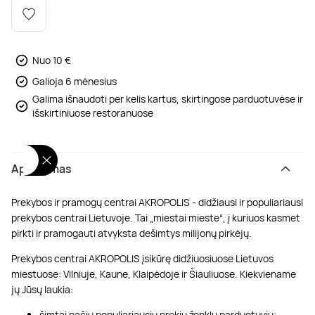
Poilsis dvaruose ir pilyse
Masažų kompleksai
Kitos vandens pramogos
Nuo 10 €
Galioja 6 mėnesius
Galima išnaudoti per kelis kartus, skirtingose parduotuvėse ir
išskirtiniuose restoranuose
Aprašymas
Prekybos ir pramogų centrai AKROPOLIS - didžiausi ir populiariausi
prekybos centrai Lietuvoje. Tai „miestai mieste“, į kuriuos kasmet
pirkti ir pramogauti atvyksta dešimtys milijonų pirkėjų.
Prekybos centrai AKROPOLIS įsikūrę didžiuosiuose Lietuvos
miestuose: Vilniuje, Kaune, Klaipėdoje ir Šiauliuose. Kiekviename
jų Jūsų laukia:
šimtai pačių populiariausių prekių ženklų parduotuvių;