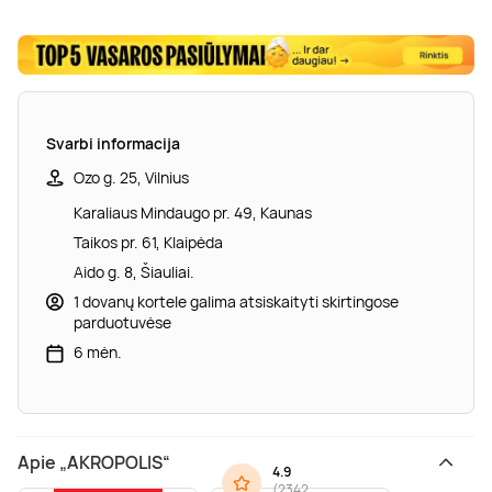
Svarbi informacija
Ozo g. 25, Vilnius
Karaliaus Mindaugo pr. 49, Kaunas
Taikos pr. 61, Klaipėda
Aido g. 8, Šiauliai.
1 dovanų kortele galima atsiskaityti skirtingose
parduotuvėse
6 mėn.
Apie „AKROPOLIS“
4.9
(
2342