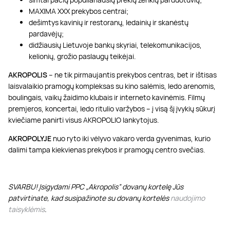
MAXIMA XXX prekybos centrai;
dešimtys kavinių ir restoranų, ledainių ir skanėstų
pardavėjų;
didžiausių Lietuvoje bankų skyriai, telekomunikacijos,
kelionių, grožio paslaugų teikėjai.
AKROPOLIS
– ne tik pirmaujantis prekybos centras, bet ir ištisas
laisvalaikio pramogų kompleksas su kino salėmis, ledo arenomis,
boulingais, vaikų žaidimo klubais ir interneto kavinėmis. Filmų
premjeros, koncertai, ledo ritulio varžybos – į visą šį įvykių sūkurį
kviečiame panirti visus AKROPOLIO lankytojus.
AKROPOLYJE
nuo ryto iki vėlyvo vakaro verda gyvenimas, kurio
dalimi tampa kiekvienas prekybos ir pramogų centro svečias.
SVARBU! Įsigydami PPC „Akropolis” dovanų kortelę Jūs
patvirtinate, kad susipažinote su dovanų kortelės
naudojimo
taisyklėmis
.