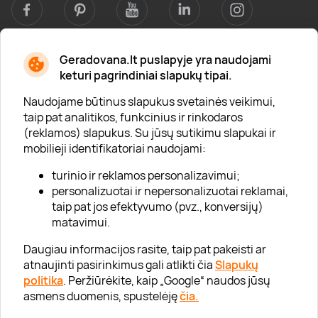
Geradovana.lt puslapyje yra naudojami
Apie mus
keturi pagrindiniai slapukų tipai.
Apie „Gera Dovana“
Naudojame būtinus slapukus svetainės veikimui,
taip pat analitikos, funkcinius ir rinkodaros
Lojalumo klubas
(reklamos) slapukus. Su jūsų sutikimu slapukai ir
Karjera
mobilieji identifikatoriai naudojami:
Visi partneriai
turinio ir reklamos personalizavimui;
personalizuotai ir nepersonalizuotai reklamai,
Kontaktai
taip pat jos efektyvumo (pvz., konversijų)
Tinklaraštis
matavimui.
Daugiau informacijos rasite, taip pat pakeisti ar
atnaujinti pasirinkimus gali atlikti čia
Slapukų
Informacija
politika
. Peržiūrėkite, kaip „Google“ naudos jūsų
asmens duomenis, spustelėję
čia.
„GERA DOVANA“ GRUPĖ