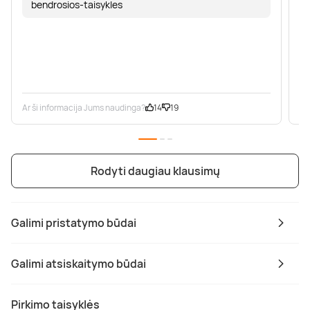
bendrosios-taisykles
Ar ši informacija Jums naudinga?
14
19
Ar
Rodyti daugiau klausimų
Galimi pristatymo būdai
Galimi atsiskaitymo būdai
Pirkimo taisyklės