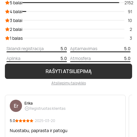
5 balai
2152
4 balai
91
3 balai
10
2 balai
2
1 balas
3
Sklandi registracija
5.0
Aptarnavimas
5.0
Aplinka
5.0
Atmosfera
5.0
RAŠYTI ATSILIEPIMĄ
Atsiliepimų taisyklės
Erika
Er
Registruotas klientas
5.0
· 2025-03-20
5
Nuostabu, paprasta ir patogu