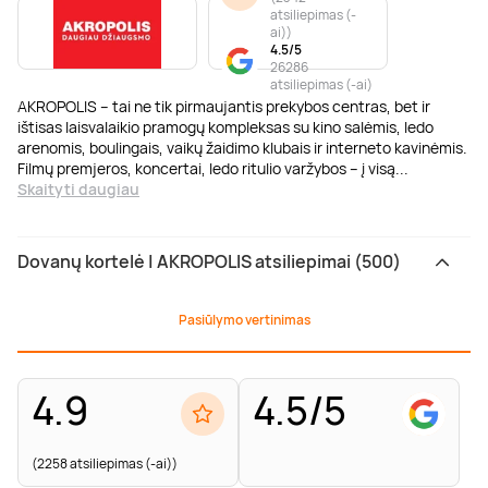
atsiliepimas (-
ai)
)
4.5/5
26286
atsiliepimas (-ai)
AKROPOLIS – tai ne tik pirmaujantis prekybos centras, bet ir
ištisas laisvalaikio pramogų kompleksas su kino salėmis, ledo
arenomis, boulingais, vaikų žaidimo klubais ir interneto kavinėmis.
Filmų premjeros, koncertai, ledo ritulio varžybos – į visą
...
Skaityti daugiau
Dovanų kortelė | AKROPOLIS atsiliepimai (500)
Pasiūlymo vertinimas
4.9
4.5/5
(2258 atsiliepimas (-ai))