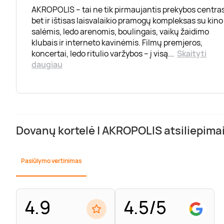
AKROPOLIS – tai ne tik pirmaujantis prekybos centras
bet ir ištisas laisvalaikio pramogų kompleksas su kino
salėmis, ledo arenomis, boulingais, vaikų žaidimo
klubais ir interneto kavinėmis. Filmų premjeros,
koncertai, ledo ritulio varžybos – į visą
...
Skaityti
daugiau
Dovanų kortelė | AKROPOLIS atsiliepima
Pasiūlymo vertinimas
4.9
4.5/5