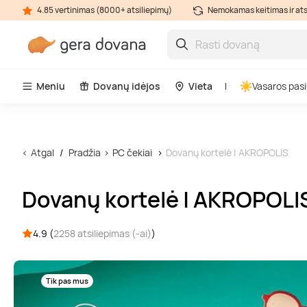
4.85 vertinimas (8000+ atsiliepimų)
Nemokamas keitimas ir at
Meniu
Dovanų idėjos
Vieta
Vasaros pasi
Atgal
Pradžia
PC čekiai
Dovanų kortelė | AKROPOLIS
Dovanų kortelė | AKROPOLI
4.9 (
2258 atsiliepimas (-ai)
)
Tik pas mus