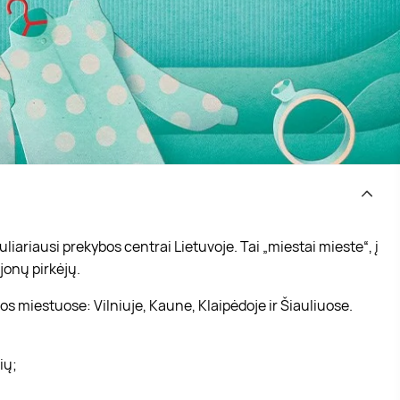
iariausi prekybos centrai Lietuvoje. Tai „miestai mieste“, į
jonų pirkėjų.
s miestuose: Vilniuje, Kaune, Klaipėdoje ir Šiauliuose.
vių;