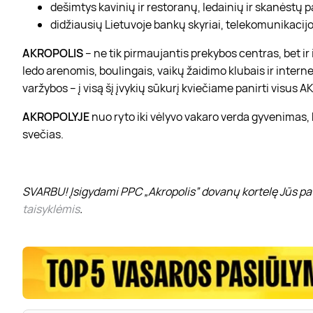
dešimtys kavinių ir restoranų, ledainių ir skanėstų 
didžiausių Lietuvoje bankų skyriai, telekomunikacijos
AKROPOLIS
– ne tik pirmaujantis prekybos centras, bet i
ledo arenomis, boulingais, vaikų žaidimo klubais ir interne
varžybos – į visą šį įvykių sūkurį kviečiame panirti visus
AKROPOLYJE
nuo ryto iki vėlyvo vakaro verda gyvenimas,
svečias.
SVARBU! Įsigydami PPC „Akropolis” dovanų kortelę Jūs pat
taisyklėmis
.