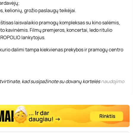
pardavėjų;
, kelionių, grožio paslaugų teikėjai.
r ištisas laisvalaikio pramogų kompleksas su kino salėmis,
to kavinėmis. Filmų premjeros, koncertai, ledo ritulio
 AKROPOLIO lankytojus.
 kurio dalimi tampa kiekvienas prekybos ir pramogų centro
virtinate, kad susipažinote su dovanų kortelės
naudojimo