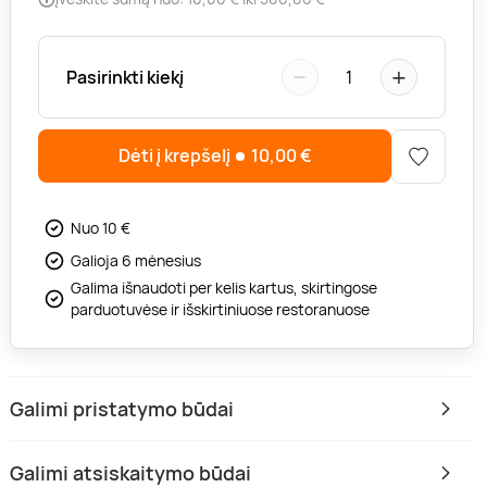
−
+
Pasirinkti kiekį
1
Dėti į krepšelį
10,00
€
Nuo 10 €
Galioja 6 mėnesius
Galima išnaudoti per kelis kartus, skirtingose
parduotuvėse ir išskirtiniuose restoranuose
Galimi pristatymo būdai
Galimi atsiskaitymo būdai