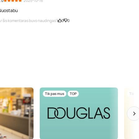
.0
· 2025-10-16
Nuostabu
r šis komentaras buvo naudingas?
0
0
Tik pas mus
TOP
Tik p