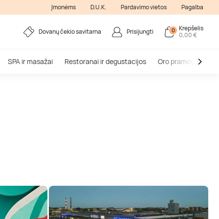
Įmonėms
D.U.K.
Pardavimo vietos
Pagalba
Krepšelis
0
Dovanų čekio savitarna
Prisijungti
0,00 €
SPA ir masažai
Restoranai ir degustacijos
Oro pramogos
V