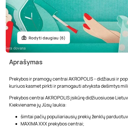
Rodyti daugiau (6)
Aprašymas
Prekybos ir pramogų centrai AKROPOLIS - didžiausi ir popul
kuriuos kasmet pirkti ir pramogauti atvyksta dešimtys mili
Prekybos centrai AKROPOLIS įsikūrę didžiuosiuose Lietuvo
Kiekviename jų Jūsų laukia:
šimtai pačių populiariausių prekių ženklų parduotu
MAXIMA XXX prekybos centrai;