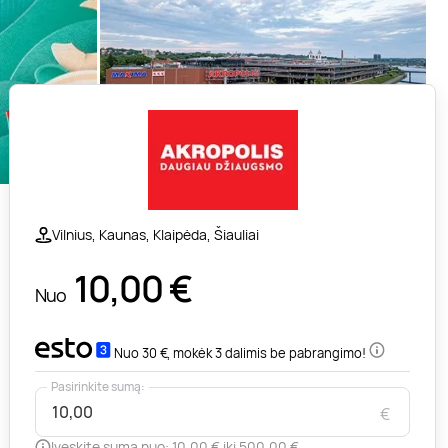
Vilnius, Kaunas, Klaipėda, Šiauliai
10,00
€
Nuo
Nuo 30 €, mokėk 3 dalimis be pabrangimo!
Pasirinkite sumą:
€
Įveskite sumą nuo: 10,00 € iki 500,00 €