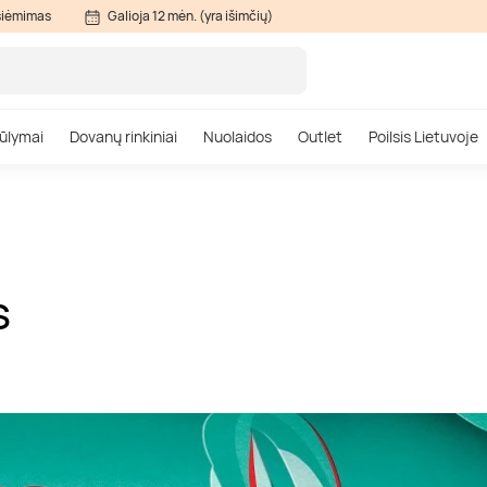
siėmimas
Galioja 12 mėn. (yra išimčių)
ūlymai
Dovanų rinkiniai
Nuolaidos
Outlet
Poilsis Lietuvoje
S