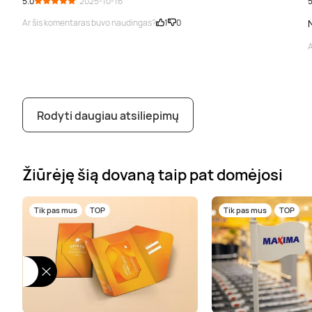
5.0
· 2025-10-16
5
Ar šis komentaras buvo naudingas?
1
0
A
Rodyti daugiau atsiliepimų
Žiūrėję šią dovaną taip pat domėjosi
Tik pas mus
TOP
Tik pas mus
TOP