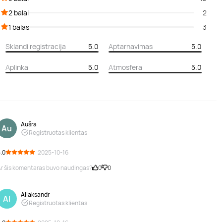
2 balai
2
1 balas
3
Sklandi registracija
5.0
Aptarnavimas
5.0
Aplinka
5.0
Atmosfera
5.0
Aušra
Au
Registruotas klientas
.0
· 2025-10-16
r šis komentaras buvo naudingas?
0
0
Aliaksandr
Al
Registruotas klientas