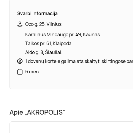
Svarbi informacija
Ozo g. 25, Vilnius
Karaliaus Mindaugo pr. 49, Kaunas
Taikos pr. 61, Klaipėda
Aido g. 8, Šiauliai.
1 dovanų kortele galima atsiskaityti skirtingose 
6 mėn.
Apie „AKROPOLIS“