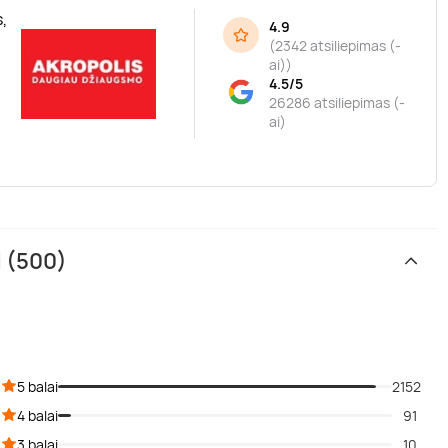
,
4.9
(
2342 atsiliepimas (-
ai)
)
4.5/5
26286 atsiliepimas (-
ai)
i (500)
5 balai
2152
4 balai
91
3 balai
10