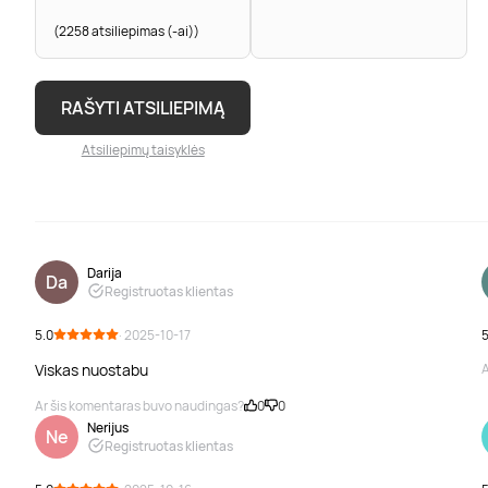
(2258 atsiliepimas (-ai))
RAŠYTI ATSILIEPIMĄ
Atsiliepimų taisyklės
Darija
Da
Registruotas klientas
5.0
· 2025-10-17
5
Viskas nuostabu
A
Ar šis komentaras buvo naudingas?
0
0
Nerijus
Ne
Registruotas klientas