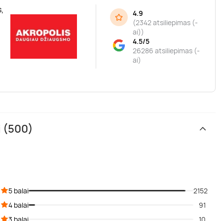
,
4.9
(
2342 atsiliepimas (-
ai)
)
4.5/5
26286 atsiliepimas (-
ai)
i (500)
5 balai
2152
4 balai
91
3 balai
10