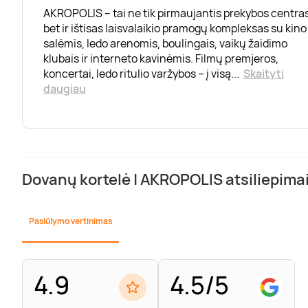
AKROPOLIS – tai ne tik pirmaujantis prekybos centras
bet ir ištisas laisvalaikio pramogų kompleksas su kino
salėmis, ledo arenomis, boulingais, vaikų žaidimo
klubais ir interneto kavinėmis. Filmų premjeros,
koncertai, ledo ritulio varžybos – į visą
...
Skaityti
daugiau
Dovanų kortelė | AKROPOLIS atsiliepima
Pasiūlymo vertinimas
4.9
4.5/5