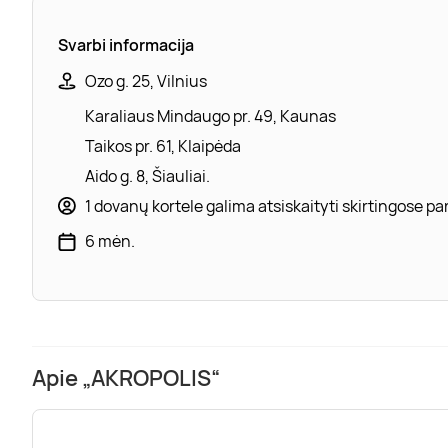
Svarbi informacija
Ozo g. 25, Vilnius
Karaliaus Mindaugo pr. 49, Kaunas
Taikos pr. 61, Klaipėda
Aido g. 8, Šiauliai.
1 dovanų kortele galima atsiskaityti skirtingose 
6 mėn.
Apie „AKROPOLIS“