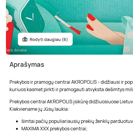
Rodyti daugiau (6)
Aprašymas
Prekybos ir pramogų centrai AKROPOLIS - didžiausi ir popul
kuriuos kasmet pirkti ir pramogauti atvyksta dešimtys mili
Prekybos centrai AKROPOLIS įsikūrę didžiuosiuose Lietuvo
Kiekviename jų Jūsų laukia:
šimtai pačių populiariausių prekių ženklų parduotu
MAXIMA XXX prekybos centrai;