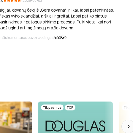
.0
· 2026-08-03
sigijau dovanų čekį iš „Gera dovana“ ir likau labai patenkintas.
iskas vyko sklandžiai, aiškiai ir greitai. Labai patiko platus
asirinkimas ir patogus pirkimo procesas. Puiki vieta, kai nori
nudžiuginti artimą žmogų gražia dovana.
r šis komentaras buvo naudingas?
0
0
Tik pas mus
TOP
Tik p