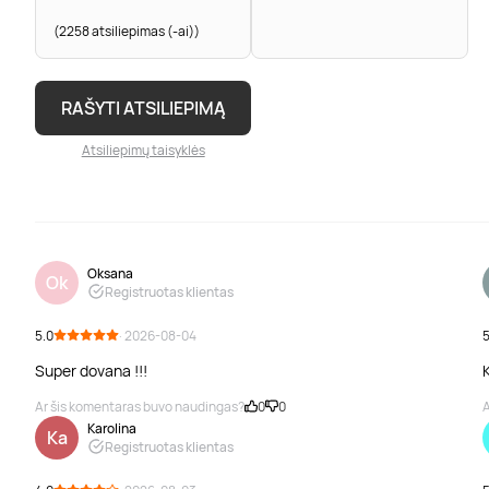
(2258 atsiliepimas (-ai))
RAŠYTI ATSILIEPIMĄ
Atsiliepimų taisyklės
Oksana
Ok
Registruotas klientas
5.0
· 2026-08-04
5
Super dovana !!!
K
Ar šis komentaras buvo naudingas?
0
0
A
Karolina
Ka
Registruotas klientas