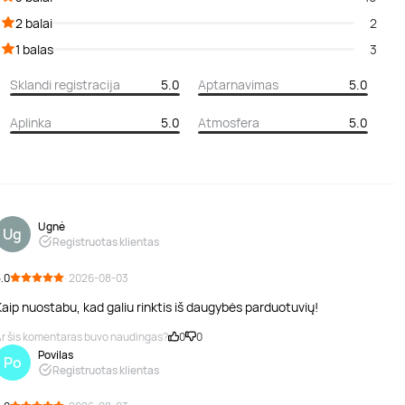
2 balai
2
1 balas
3
Sklandi registracija
5.0
Aptarnavimas
5.0
Aplinka
5.0
Atmosfera
5.0
Ugnė
Ug
Registruotas klientas
.0
· 2026-08-03
aip nuostabu, kad galiu rinktis iš daugybės parduotuvių!
r šis komentaras buvo naudingas?
0
0
Povilas
Po
Registruotas klientas