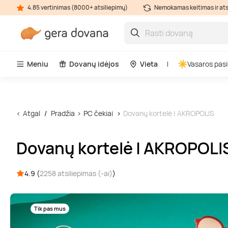
4.85 vertinimas (8000+ atsiliepimų)
Nemokamas keitimas ir at
Meniu
Dovanų idėjos
Vieta
Vasaros pasi
Atgal
Pradžia
PC čekiai
Dovanų kortelė | AKROPOLIS
Dovanų kortelė | AKROPOLI
4.9 (
2258 atsiliepimas (-ai)
)
Tik pas mus