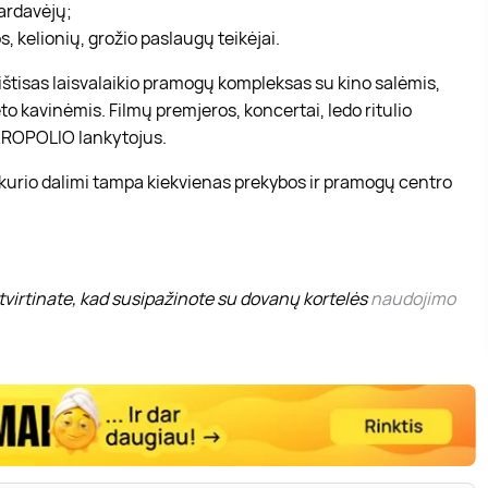
pardavėjų;
, kelionių, grožio paslaugų teikėjai.
r ištisas laisvalaikio pramogų kompleksas su kino salėmis,
to kavinėmis. Filmų premjeros, koncertai, ledo ritulio
 AKROPOLIO lankytojus.
 kurio dalimi tampa kiekvienas prekybos ir pramogų centro
virtinate, kad susipažinote su dovanų kortelės
naudojimo