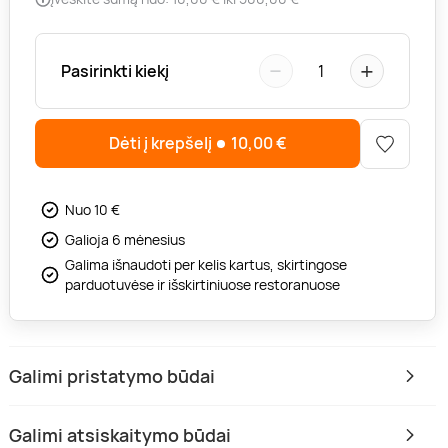
−
+
Pasirinkti kiekį
1
Dėti į krepšelį
10,00
€
Nuo 10 €
Galioja 6 mėnesius
Galima išnaudoti per kelis kartus, skirtingose
parduotuvėse ir išskirtiniuose restoranuose
Galimi pristatymo būdai
Galimi atsiskaitymo būdai