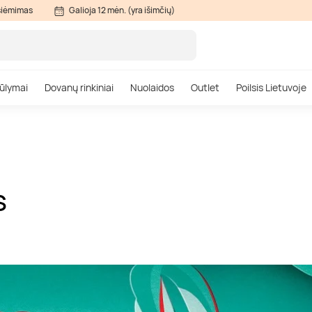
siėmimas
Galioja 12 mėn. (yra išimčių)
ūlymai
Dovanų rinkiniai
Nuolaidos
Outlet
Poilsis Lietuvoje
S