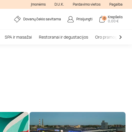
Įmonėms
D.U.K.
Pardavimo vietos
Pagalba
Krepšelis
0
Dovanų čekio savitarna
Prisijungti
0,00 €
SPA ir masažai
Restoranai ir degustacijos
Oro pramogos
V