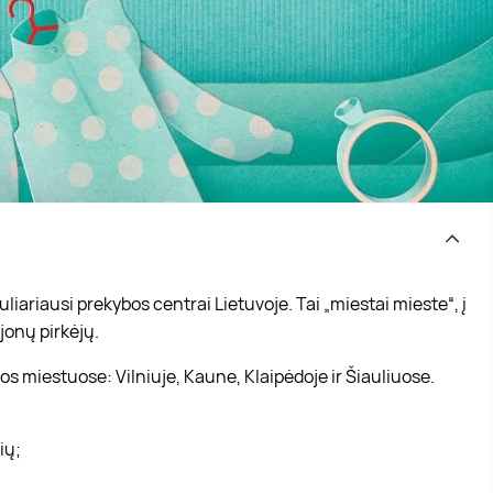
iariausi prekybos centrai Lietuvoje. Tai „miestai mieste“, į
jonų pirkėjų.
s miestuose: Vilniuje, Kaune, Klaipėdoje ir Šiauliuose.
vių;