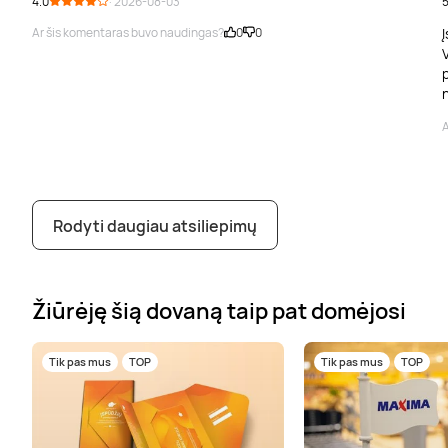
4.0
· 2026-08-03
5
Ar šis komentaras buvo naudingas?
0
0
Į
V
p
A
Rodyti daugiau atsiliepimų
Žiūrėję šią dovaną taip pat domėjosi
Tik pas mus
TOP
Tik pas mus
TOP