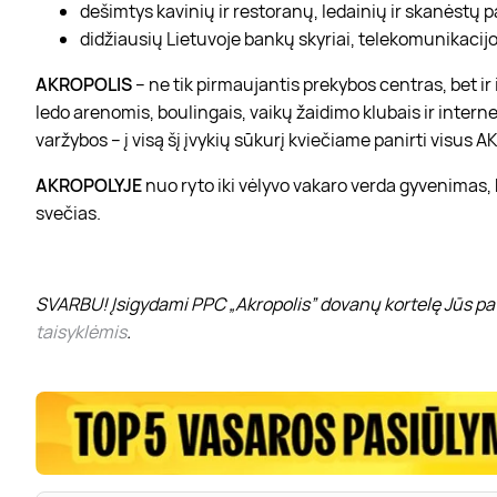
dešimtys kavinių ir restoranų, ledainių ir skanėstų 
didžiausių Lietuvoje bankų skyriai, telekomunikacijos
AKROPOLIS
– ne tik pirmaujantis prekybos centras, bet i
ledo arenomis, boulingais, vaikų žaidimo klubais ir interne
varžybos – į visą šį įvykių sūkurį kviečiame panirti visus
AKROPOLYJE
nuo ryto iki vėlyvo vakaro verda gyvenimas,
svečias.
SVARBU! Įsigydami PPC „Akropolis” dovanų kortelę Jūs pat
taisyklėmis
.