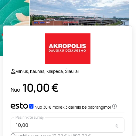
Vilnius, Kaunas, Klaipėda, Šiauliai
10,00
€
Nuo
Nuo 30 €, mokėk 3 dalimis be pabrangimo!
Pasirinkite sumą:
€
Įveskite sumą nuo: 10,00 € iki 500,00 €