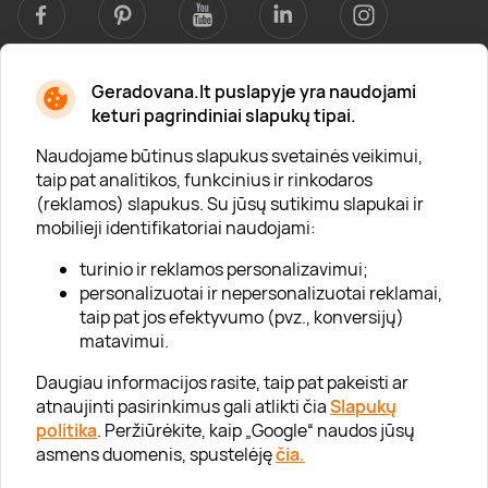
Geradovana.lt puslapyje yra naudojami
Apie mus
keturi pagrindiniai slapukų tipai.
Apie „Gera Dovana“
Naudojame būtinus slapukus svetainės veikimui,
taip pat analitikos, funkcinius ir rinkodaros
Lojalumo klubas
(reklamos) slapukus. Su jūsų sutikimu slapukai ir
Karjera
mobilieji identifikatoriai naudojami:
Visi partneriai
turinio ir reklamos personalizavimui;
personalizuotai ir nepersonalizuotai reklamai,
Kontaktai
taip pat jos efektyvumo (pvz., konversijų)
Tinklaraštis
matavimui.
Daugiau informacijos rasite, taip pat pakeisti ar
atnaujinti pasirinkimus gali atlikti čia
Slapukų
Informacija
politika
. Peržiūrėkite, kaip „Google“ naudos jūsų
asmens duomenis, spustelėję
čia.
„GERA DOVANA“ GRUPĖ