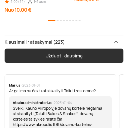
5,00 (84)
1-3 asm.
Nuo 10,00 €
Klausimai ir atsakymai (223)
Užduoti klausimą
Marius
· 2023-01-01
Sa
Ar galima su čekiu atsiskaityti Talluti restorane?
Sv
er
Atsako administratorius
· 2023-01-04
Sveiki, Kauno Akropolyje dovanų kortele negalima
atsiskaityti „Talutti Bakes & Shakes“, dovanų
kortelės taisykles rasite čia:
https://www.akropolis.lt/lt/dovanu-korteles-