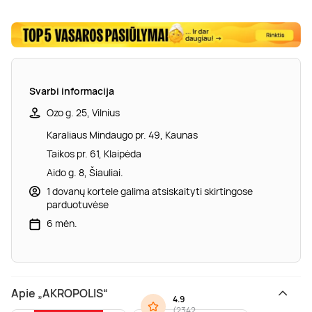
Svarbi informacija
Ozo g. 25, Vilnius
Karaliaus Mindaugo pr. 49, Kaunas
Taikos pr. 61, Klaipėda
Aido g. 8, Šiauliai.
1 dovanų kortele galima atsiskaityti skirtingose
parduotuvėse
6 mėn.
Apie „AKROPOLIS“
4.9
(
2342