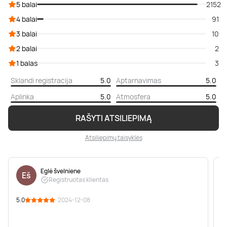
5 balai
2152
4 balai
91
3 balai
10
2 balai
2
1 balas
3
Sklandi registracija
5.0
Aptarnavimas
5.0
Aplinka
5.0
Atmosfera
5.0
RAŠYTI ATSILIEPIMĄ
Atsiliepimų taisyklės
Eglė švelniene
Eš
Registruotas klientas
5.0
· 2024-12-08
5