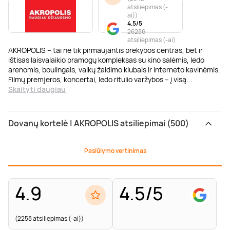
atsiliepimas (-
ai)
)
4.5/5
26286
atsiliepimas (-ai)
AKROPOLIS – tai ne tik pirmaujantis prekybos centras, bet ir
ištisas laisvalaikio pramogų kompleksas su kino salėmis, ledo
arenomis, boulingais, vaikų žaidimo klubais ir interneto kavinėmis.
Filmų premjeros, koncertai, ledo ritulio varžybos – į visą
...
Skaityti daugiau
Dovanų kortelė | AKROPOLIS atsiliepimai (500)
Pasiūlymo vertinimas
4.9
4.5/5
(2258 atsiliepimas (-ai))