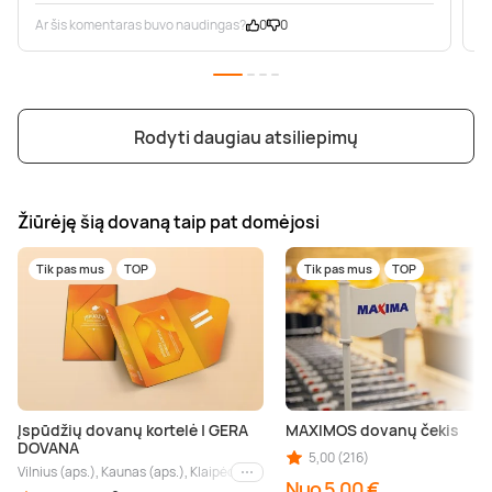
Ar šis komentaras buvo naudingas?
0
0
A
Rodyti daugiau atsiliepimų
Žiūrėję šią dovaną taip pat domėjosi
Tik pas mus
TOP
Tik pas mus
TOP
Įspūdžių dovanų kortelė | GERA
MAXIMOS dovanų čekis
DOVANA
5,00 (216)
Vilnius (aps.), Kaunas (aps.), Klaipėda (aps.), Palanga (aps.), Nida (aps.), Druskin
Kiti miestai
Nuo 5,00 €