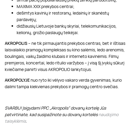
MAXIMA XXX prekybos centrai;
dešimtys kavinių ir restoranų, ledainių ir skanėstų
pardavėjų;
didžiausių Lietuvoje bankų skyriai, telekomunikacijos,
kelionių, grožio paslaugų teikėjai.
AKROPOLIS
– ne tik pirmaujantis prekybos centras, bet ir ištisas
laisvalaikio pramogų kompleksas su kino salėmis, ledo arenomis,
boulingais, vaikų žaidimo klubais ir interneto kavinėmis. Filmų
premjeros, koncertai, ledo ritulio varžybos – į visą šį įvykių sūkurį
kviečiame panirti visus AKROPOLIO lankytojus.
AKROPOLYJE
nuo ryto iki vėlyvo vakaro verda gyvenimas, kurio
dalimi tampa kiekvienas prekybos ir pramogų centro svečias.
SVARBU! Įsigydami PPC „Akropolis” dovanų kortelę Jūs
patvirtinate, kad susipažinote su dovanų kortelės
naudojimo
taisyklėmis
.