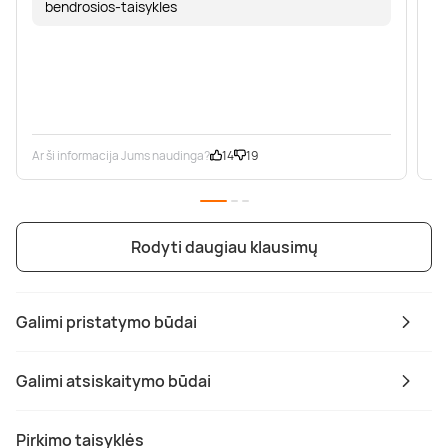
bendrosios-taisykles
Ar ši informacija Jums naudinga?
14
19
Ar
Rodyti daugiau klausimų
Galimi pristatymo būdai
Galimi atsiskaitymo būdai
Pirkimo taisyklės