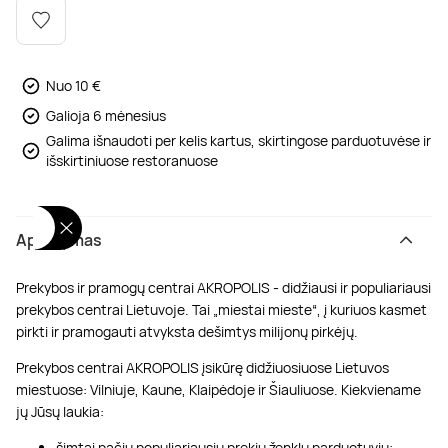
Poilsis dvaruose ir pilyse
Masažų kompleksai
Kitos vandens pramogos
Nuo 10 €
Galioja 6 mėnesius
Galima išnaudoti per kelis kartus, skirtingose parduotuvėse ir
išskirtiniuose restoranuose
Aprašymas
Prekybos ir pramogų centrai AKROPOLIS - didžiausi ir populiariausi
prekybos centrai Lietuvoje. Tai „miestai mieste“, į kuriuos kasmet
pirkti ir pramogauti atvyksta dešimtys milijonų pirkėjų.
Prekybos centrai AKROPOLIS įsikūrę didžiuosiuose Lietuvos
miestuose: Vilniuje, Kaune, Klaipėdoje ir Šiauliuose. Kiekviename
jų Jūsų laukia:
šimtai pačių populiariausių prekių ženklų parduotuvių;