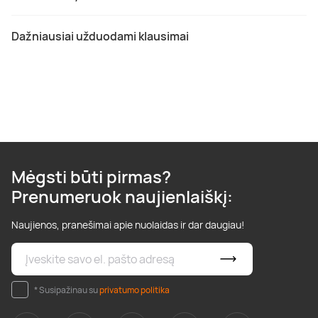
Dažniausiai užduodami klausimai
Mėgsti būti pirmas?
Prenumeruok naujienlaiškį:
Naujienos, pranešimai apie nuolaidas ir dar daugiau!
* Susipažinau su
privatumo politika