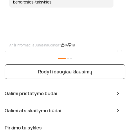
bendrosios-taisykles
Ar ši informacija Jums naudinga?
14
19
Ar
Rodyti daugiau klausimų
Galimi pristatymo būdai
Galimi atsiskaitymo būdai
Pirkimo taisyklės