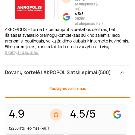
atsiliepimas (-
ai)
)
4.5/5
26286
atsiliepimas (-ai)
AKROPOLIS – tai ne tik pirmaujantis prekybos centras, bet ir
ištisas laisvalaikio pramogų kompleksas su kino salėmis, ledo
arenomis, boulingais, vaikų žaidimo klubais ir interneto kavinėmis.
Filmų premjeros, koncertai, ledo ritulio varžybos – į visą
...
Skaityti daugiau
Dovanų kortelė | AKROPOLIS atsiliepimai (500)
Pasiūlymo vertinimas
4.9
4.5/5
(2258 atsiliepimas (-ai))