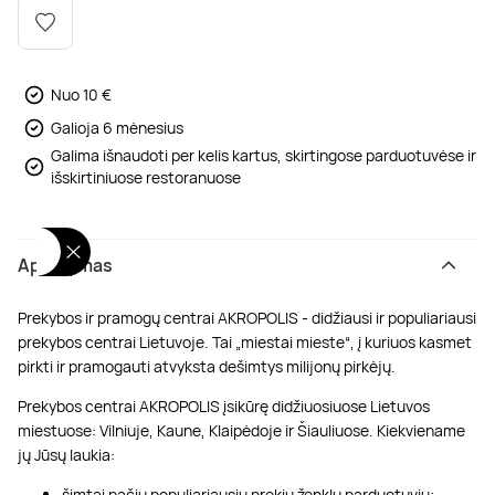
Poilsis dvaruose ir pilyse
Masažų kompleksai
Kitos vandens pramogos
Nuo 10 €
Galioja 6 mėnesius
Galima išnaudoti per kelis kartus, skirtingose parduotuvėse ir
išskirtiniuose restoranuose
Aprašymas
Prekybos ir pramogų centrai AKROPOLIS - didžiausi ir populiariausi
prekybos centrai Lietuvoje. Tai „miestai mieste“, į kuriuos kasmet
pirkti ir pramogauti atvyksta dešimtys milijonų pirkėjų.
Prekybos centrai AKROPOLIS įsikūrę didžiuosiuose Lietuvos
miestuose: Vilniuje, Kaune, Klaipėdoje ir Šiauliuose. Kiekviename
jų Jūsų laukia:
šimtai pačių populiariausių prekių ženklų parduotuvių;