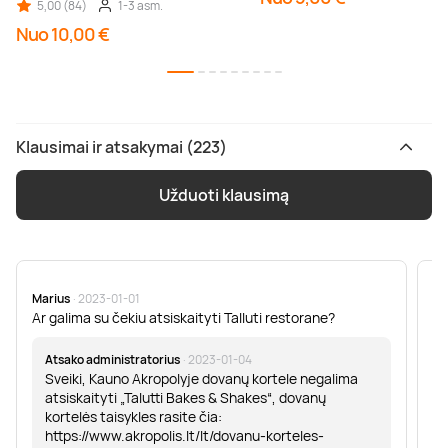
5,00 (84)
1-3 asm.
Nuo 10,00 €
Klausimai ir atsakymai (223)
Užduoti klausimą
Marius
· 2023-01-01
Sa
Ar galima su čekiu atsiskaityti Talluti restorane?
Sv
er
Atsako administratorius
· 2023-01-04
Sveiki, Kauno Akropolyje dovanų kortele negalima
atsiskaityti „Talutti Bakes & Shakes“, dovanų
kortelės taisykles rasite čia:
https://www.akropolis.lt/lt/dovanu-korteles-