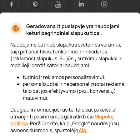
Geradovana.lt puslapyje yra naudojami
Apie mus
keturi pagrindiniai slapukų tipai.
Apie „Gera Dovana“
Naudojame būtinus slapukus svetainės veikimui,
taip pat analitikos, funkcinius ir rinkodaros
Lojalumo klubas
(reklamos) slapukus. Su jūsų sutikimu slapukai ir
Karjera
mobilieji identifikatoriai naudojami:
Visi partneriai
turinio ir reklamos personalizavimui;
personalizuotai ir nepersonalizuotai reklamai,
Kontaktai
taip pat jos efektyvumo (pvz., konversijų)
Tinklaraštis
matavimui.
Daugiau informacijos rasite, taip pat pakeisti ar
atnaujinti pasirinkimus gali atlikti čia
Slapukų
Informacija
politika
. Peržiūrėkite, kaip „Google“ naudos jūsų
asmens duomenis, spustelėję
čia.
„GERA DOVANA“ GRUPĖ