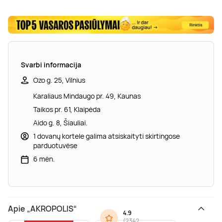
Svarbi informacija
Ozo g. 25, Vilnius
Karaliaus Mindaugo pr. 49, Kaunas
Taikos pr. 61, Klaipėda
Aido g. 8, Šiauliai.
1 dovanų kortele galima atsiskaityti skirtingose
parduotuvėse
6 mėn.
Apie „AKROPOLIS“
4.9
(
2342