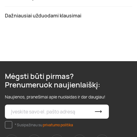
Dažniausiai užduodami klausimai
Mėgsti būti pirmas?
Prenumeruok naujienlaiškį:
Naujienos, pranešimai apie nuolaidas ir dar daugiau!
* Susipažinau su
privatumo politika