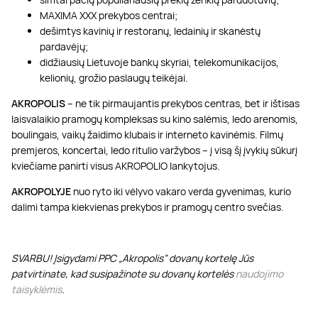
MAXIMA XXX prekybos centrai;
dešimtys kavinių ir restoranų, ledainių ir skanėstų
pardavėjų;
didžiausių Lietuvoje bankų skyriai, telekomunikacijos,
kelionių, grožio paslaugų teikėjai.
AKROPOLIS
– ne tik pirmaujantis prekybos centras, bet ir ištisas
laisvalaikio pramogų kompleksas su kino salėmis, ledo arenomis,
boulingais, vaikų žaidimo klubais ir interneto kavinėmis. Filmų
premjeros, koncertai, ledo ritulio varžybos – į visą šį įvykių sūkurį
kviečiame panirti visus AKROPOLIO lankytojus.
AKROPOLYJE
nuo ryto iki vėlyvo vakaro verda gyvenimas, kurio
dalimi tampa kiekvienas prekybos ir pramogų centro svečias.
SVARBU! Įsigydami PPC „Akropolis” dovanų kortelę Jūs
patvirtinate, kad susipažinote su dovanų kortelės
naudojimo
taisyklėmis
.