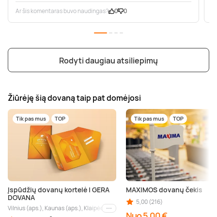
Ar šis komentaras buvo naudingas?
0
0
A
Rodyti daugiau atsiliepimų
Žiūrėję šią dovaną taip pat domėjosi
Tik pas mus
TOP
Tik pas mus
TOP
Įspūdžių dovanų kortelė | GERA
MAXIMOS dovanų čekis
DOVANA
5,00 (216)
Vilnius (aps.), Kaunas (aps.), Klaipėda (aps.), Palanga (aps.), Nida (aps.), Druskin
Kiti miestai
Nuo 5,00 €