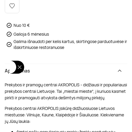
Poilsis dvaruose ir pilyse
Masažų kompleksai
Kitos vandens pramogos
Nuo 10 €
Galioja 6 mėnesius
Galima išnaudoti per kelis kartus, skirtingose parduotuvėse ir
išskirtiniuose restoranuose
Aprašymas
Prekybos ir pramogų centrai AKROPOLIS - didžiausi ir populiariausi
prekybos centrai Lietuvoje. Tai „miestai mieste“, į kuriuos kasmet
pirkti ir pramogauti atvyksta dešimtys milijonų pirkėjų.
Prekybos centrai AKROPOLIS įsikūrę didžiuosiuose Lietuvos
miestuose: Vilniuje, Kaune, Klaipėdoje ir Šiauliuose. Kiekviename
jų Jūsų laukia:
šimtai pačių populiariausių prekių ženklų parduotuvių;