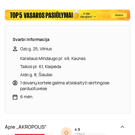
Svarbi informacija
Ozo g. 25, Vilnius
Karaliaus Mindaugo pr. 49, Kaunas
Taikos pr. 61, Klaipėda
Aido g. 8, Šiauliai.
1 dovanų kortele galima atsiskaityti skirtingose
parduotuvėse
6 mėn.
Apie „AKROPOLIS“
4.9
(
2342