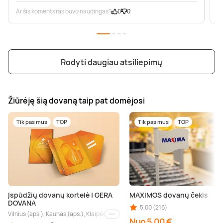
Ar šis komentaras buvo naudingas?
0
0
A
Rodyti daugiau atsiliepimų
Žiūrėję šią dovaną taip pat domėjosi
Tik pas mus
TOP
Tik pas mus
TOP
Įspūdžių dovanų kortelė | GERA
MAXIMOS dovanų čekis
DOVANA
5,00 (216)
Vilnius (aps.), Kaunas (aps.), Klaipėda (aps.), Palanga (aps.), Nida (aps.), Druskin
Kiti miestai
Nuo 5,00 €