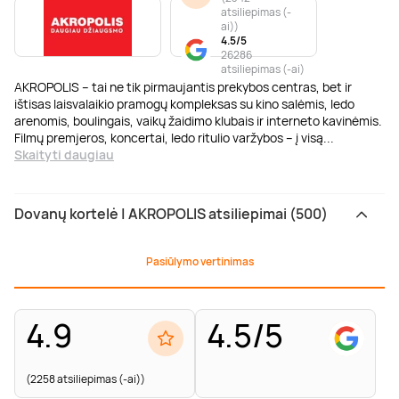
atsiliepimas (-
ai)
)
4.5/5
26286
atsiliepimas (-ai)
AKROPOLIS – tai ne tik pirmaujantis prekybos centras, bet ir
ištisas laisvalaikio pramogų kompleksas su kino salėmis, ledo
arenomis, boulingais, vaikų žaidimo klubais ir interneto kavinėmis.
Filmų premjeros, koncertai, ledo ritulio varžybos – į visą
...
Skaityti daugiau
Dovanų kortelė | AKROPOLIS atsiliepimai (500)
Pasiūlymo vertinimas
4.9
4.5/5
(2258 atsiliepimas (-ai))