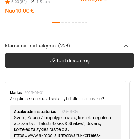
5,00 (84)
1-3 asm.
Nuo 10,00 €
Klausimai ir atsakymai (223)
Užduoti klausimą
Marius
· 2023-01-01
Sa
Ar galima su čekiu atsiskaityti Talluti restorane?
Sv
er
Atsako administratorius
· 2023-01-04
Sveiki, Kauno Akropolyje dovanų kortele negalima
atsiskaityti „Talutti Bakes & Shakes“, dovanų
kortelės taisykles rasite čia:
https://www.akropolis.lt/lt/dovanu-korteles-