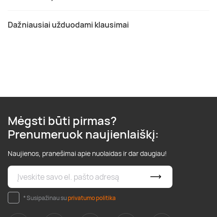
Dažniausiai užduodami klausimai
Mėgsti būti pirmas?
Prenumeruok naujienlaiškį:
Naujienos, pranešimai apie nuolaidas ir dar daugiau!
* Susipažinau su
privatumo politika