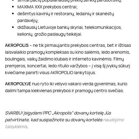
MAXIMA XXX prekybos centrai;
dešimtys kavinių ir restoranų, ledainių ir skanėstų
pardavėjų;
didžiausių Lietuvoje bankų skyriai, telekomunikacijos,
kelionių, grožio paslaugų teikėjai.
AKROPOLIS
– ne tik pirmaujantis prekybos centras, bet ir ištisas
laisvalaikio pramogų kompleksas su kino salėmis, ledo arenomis,
boulingais, vaikų žaidimo klubais ir interneto kavinėmis. Filmų
premjeros, koncertai, ledo ritulio varžybos – į visą šį įvykių sūkurį
kviečiame panirti visus AKROPOLIO lankytojus.
AKROPOLYJE
nuo ryto iki vėlyvo vakaro verda gyvenimas, kurio
dalimi tampa kiekvienas prekybos ir pramogų centro svečias.
SVARBU! Įsigydami PPC „Akropolis” dovanų kortelę Jūs
patvirtinate, kad susipažinote su dovanų kortelės
naudojimo
taisyklėmis
.