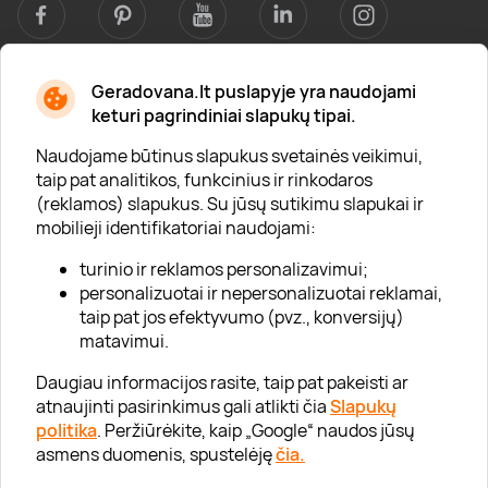
Geradovana.lt puslapyje yra naudojami
Apie mus
keturi pagrindiniai slapukų tipai.
Apie „Gera Dovana“
Naudojame būtinus slapukus svetainės veikimui,
taip pat analitikos, funkcinius ir rinkodaros
Lojalumo klubas
(reklamos) slapukus. Su jūsų sutikimu slapukai ir
Karjera
mobilieji identifikatoriai naudojami:
Visi partneriai
turinio ir reklamos personalizavimui;
personalizuotai ir nepersonalizuotai reklamai,
Kontaktai
taip pat jos efektyvumo (pvz., konversijų)
Tinklaraštis
matavimui.
Daugiau informacijos rasite, taip pat pakeisti ar
atnaujinti pasirinkimus gali atlikti čia
Slapukų
Informacija
politika
. Peržiūrėkite, kaip „Google“ naudos jūsų
asmens duomenis, spustelėję
čia.
„GERA DOVANA“ GRUPĖ