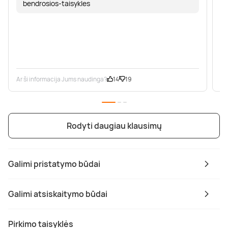
bendrosios-taisykles
Ar ši informacija Jums naudinga?
14
19
Ar
Rodyti daugiau klausimų
Galimi pristatymo būdai
Galimi atsiskaitymo būdai
Pirkimo taisyklės