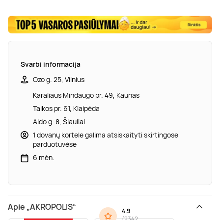
Svarbi informacija
Ozo g. 25, Vilnius
Karaliaus Mindaugo pr. 49, Kaunas
Taikos pr. 61, Klaipėda
Aido g. 8, Šiauliai.
1 dovanų kortele galima atsiskaityti skirtingose
parduotuvėse
6 mėn.
Apie „AKROPOLIS“
4.9
(
2342