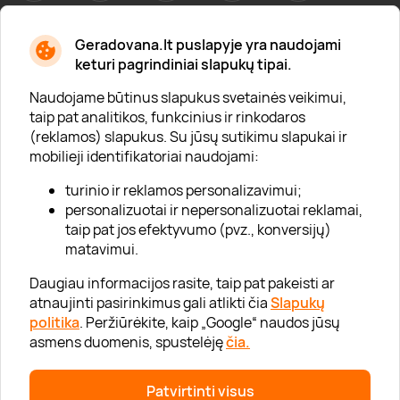
Geradovana.lt puslapyje yra naudojami
Apie mus
keturi pagrindiniai slapukų tipai.
Apie „Gera Dovana“
Naudojame būtinus slapukus svetainės veikimui,
taip pat analitikos, funkcinius ir rinkodaros
Lojalumo klubas
(reklamos) slapukus. Su jūsų sutikimu slapukai ir
Karjera
mobilieji identifikatoriai naudojami:
Visi partneriai
turinio ir reklamos personalizavimui;
personalizuotai ir nepersonalizuotai reklamai,
Kontaktai
taip pat jos efektyvumo (pvz., konversijų)
Tinklaraštis
matavimui.
Daugiau informacijos rasite, taip pat pakeisti ar
atnaujinti pasirinkimus gali atlikti čia
Slapukų
Informacija
politika
. Peržiūrėkite, kaip „Google“ naudos jūsų
asmens duomenis, spustelėję
čia.
„GERA DOVANA“ GRUPĖ
Patvirtinti visus