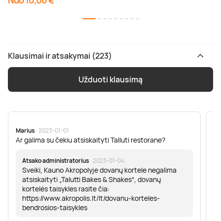
Nuo 10,00 €
Klausimai ir atsakymai (223)
Užduoti klausimą
Marius
· 2023-01-01
Sa
Ar galima su čekiu atsiskaityti Talluti restorane?
Sv
er
Atsako administratorius
· 2023-01-04
Sveiki, Kauno Akropolyje dovanų kortele negalima
atsiskaityti „Talutti Bakes & Shakes“, dovanų
kortelės taisykles rasite čia:
https://www.akropolis.lt/lt/dovanu-korteles-
bendrosios-taisykles