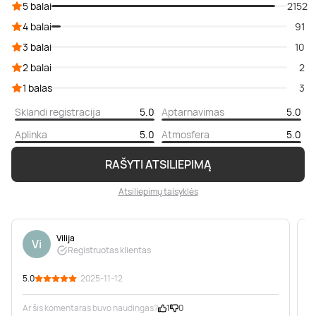
5 balai
2152
4 balai
91
3 balai
10
2 balai
2
1 balas
3
Sklandi registracija
5.0
Aptarnavimas
5.0
Aplinka
5.0
Atmosfera
5.0
RAŠYTI ATSILIEPIMĄ
Atsiliepimų taisyklės
Vilija
Vi
Registruotas klientas
5.0
· 2025-11-12
5
Ar šis komentaras buvo naudingas?
1
0
A