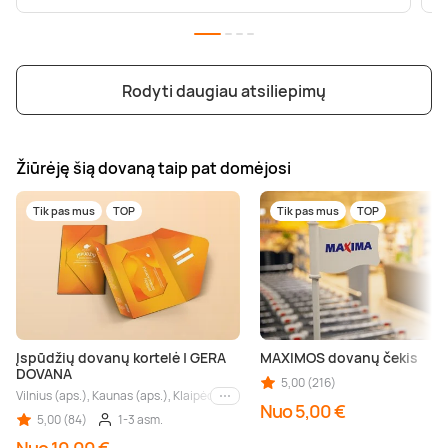
Rodyti daugiau atsiliepimų
Žiūrėję šią dovaną taip pat domėjosi
Tik pas mus
TOP
Tik pas mus
TOP
Įspūdžių dovanų kortelė | GERA
MAXIMOS dovanų čekis
DOVANA
5,00 (216)
Vilnius (aps.), Kaunas (aps.), Klaipėda (aps.), Palanga (aps.), Nida (aps.), Druskin
Kiti miestai
Nuo 5,00 €
5,00 (84)
1-3 asm.