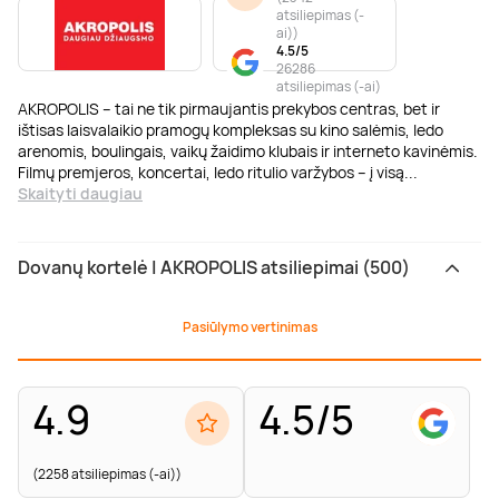
atsiliepimas (-
ai)
)
4.5/5
26286
atsiliepimas (-ai)
AKROPOLIS – tai ne tik pirmaujantis prekybos centras, bet ir
ištisas laisvalaikio pramogų kompleksas su kino salėmis, ledo
arenomis, boulingais, vaikų žaidimo klubais ir interneto kavinėmis.
Filmų premjeros, koncertai, ledo ritulio varžybos – į visą
...
Skaityti daugiau
Dovanų kortelė | AKROPOLIS atsiliepimai (500)
Pasiūlymo vertinimas
4.9
4.5/5
(2258 atsiliepimas (-ai))