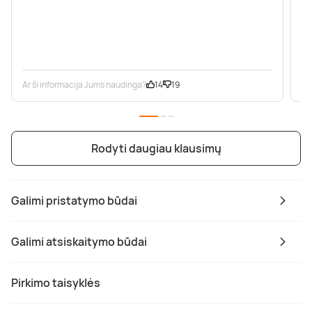
Ar ši informacija Jums naudinga?
14
19
Ar
Rodyti daugiau klausimų
Galimi pristatymo būdai
Galimi atsiskaitymo būdai
Pirkimo taisyklės