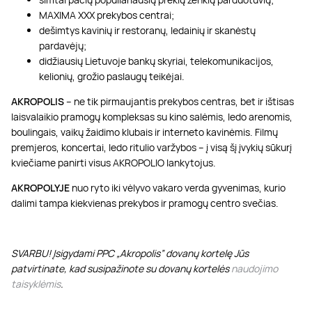
MAXIMA XXX prekybos centrai;
dešimtys kavinių ir restoranų, ledainių ir skanėstų
pardavėjų;
didžiausių Lietuvoje bankų skyriai, telekomunikacijos,
kelionių, grožio paslaugų teikėjai.
AKROPOLIS
– ne tik pirmaujantis prekybos centras, bet ir ištisas
laisvalaikio pramogų kompleksas su kino salėmis, ledo arenomis,
boulingais, vaikų žaidimo klubais ir interneto kavinėmis. Filmų
premjeros, koncertai, ledo ritulio varžybos – į visą šį įvykių sūkurį
kviečiame panirti visus AKROPOLIO lankytojus.
AKROPOLYJE
nuo ryto iki vėlyvo vakaro verda gyvenimas, kurio
dalimi tampa kiekvienas prekybos ir pramogų centro svečias.
SVARBU! Įsigydami PPC „Akropolis” dovanų kortelę Jūs
patvirtinate, kad susipažinote su dovanų kortelės
naudojimo
taisyklėmis
.