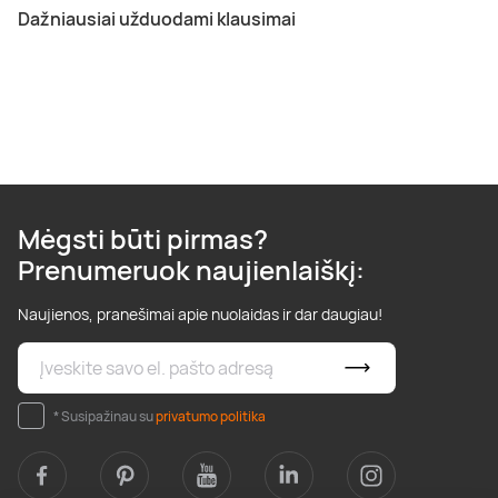
Dažniausiai užduodami klausimai
Mėgsti būti pirmas?
Prenumeruok naujienlaiškį:
Naujienos, pranešimai apie nuolaidas ir dar daugiau!
* Susipažinau su
privatumo politika