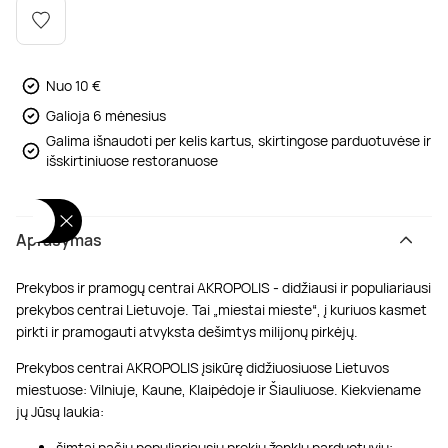
Poilsis dvaruose ir pilyse
Masažų kompleksai
Kitos vandens pramogos
Nuo 10 €
Galioja 6 mėnesius
Galima išnaudoti per kelis kartus, skirtingose parduotuvėse ir
išskirtiniuose restoranuose
Aprašymas
Prekybos ir pramogų centrai AKROPOLIS - didžiausi ir populiariausi
prekybos centrai Lietuvoje. Tai „miestai mieste“, į kuriuos kasmet
pirkti ir pramogauti atvyksta dešimtys milijonų pirkėjų.
Prekybos centrai AKROPOLIS įsikūrę didžiuosiuose Lietuvos
miestuose: Vilniuje, Kaune, Klaipėdoje ir Šiauliuose. Kiekviename
jų Jūsų laukia:
šimtai pačių populiariausių prekių ženklų parduotuvių;