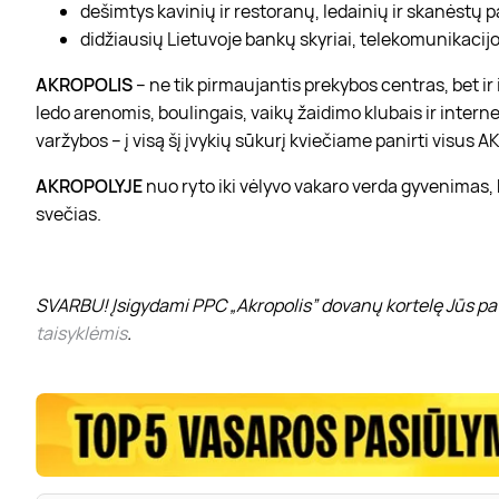
dešimtys kavinių ir restoranų, ledainių ir skanėstų 
didžiausių Lietuvoje bankų skyriai, telekomunikacijos
AKROPOLIS
– ne tik pirmaujantis prekybos centras, bet i
ledo arenomis, boulingais, vaikų žaidimo klubais ir interne
varžybos – į visą šį įvykių sūkurį kviečiame panirti visus
AKROPOLYJE
nuo ryto iki vėlyvo vakaro verda gyvenimas,
svečias.
SVARBU! Įsigydami PPC „Akropolis” dovanų kortelę Jūs pat
taisyklėmis
.