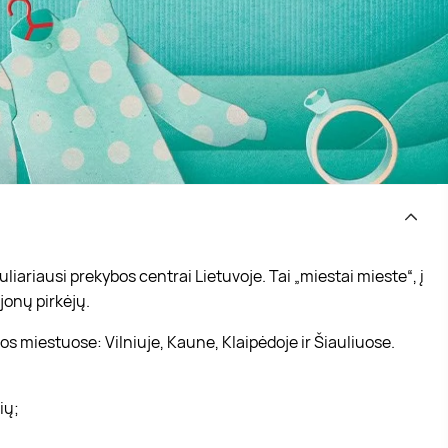
iariausi prekybos centrai Lietuvoje. Tai „miestai mieste“, į
jonų pirkėjų.
s miestuose: Vilniuje, Kaune, Klaipėdoje ir Šiauliuose.
vių;