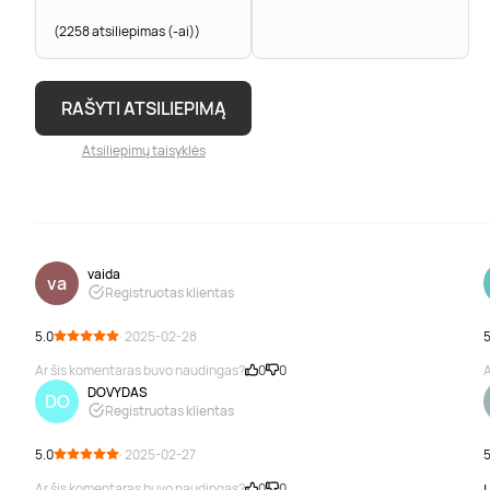
(2258 atsiliepimas (-ai))
RAŠYTI ATSILIEPIMĄ
Atsiliepimų taisyklės
vaida
va
Registruotas klientas
5.0
· 2025-02-28
5
Ar šis komentaras buvo naudingas?
0
0
A
DOVYDAS
DO
Registruotas klientas
5.0
· 2025-02-27
5
Ar šis komentaras buvo naudingas?
0
0