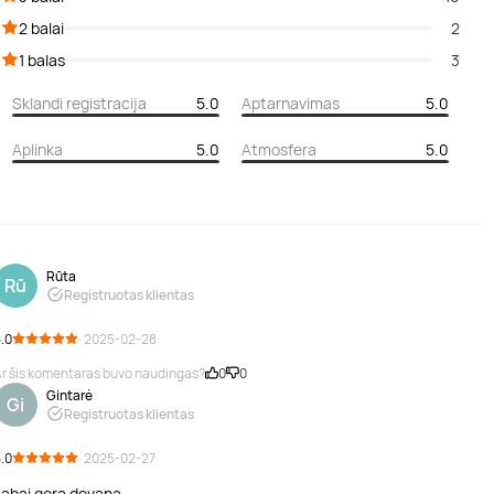
2 balai
2
1 balas
3
Sklandi registracija
5.0
Aptarnavimas
5.0
Aplinka
5.0
Atmosfera
5.0
Rūta
Rū
Registruotas klientas
.0
· 2025-02-28
r šis komentaras buvo naudingas?
0
0
Gintarė
Gi
Registruotas klientas
.0
· 2025-02-27
Labai gera dovana