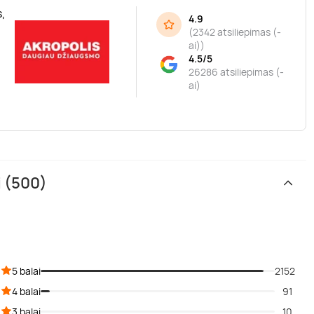
,
4.9
(
2342 atsiliepimas (-
ai)
)
4.5/5
26286 atsiliepimas (-
ai)
i (500)
5 balai
2152
4 balai
91
3 balai
10