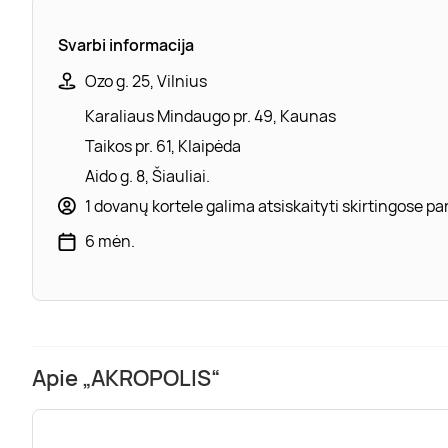
Svarbi informacija
Ozo g. 25, Vilnius
Karaliaus Mindaugo pr. 49, Kaunas
Taikos pr. 61, Klaipėda
Aido g. 8, Šiauliai.
1 dovanų kortele galima atsiskaityti skirtingose 
6 mėn.
Apie „AKROPOLIS“