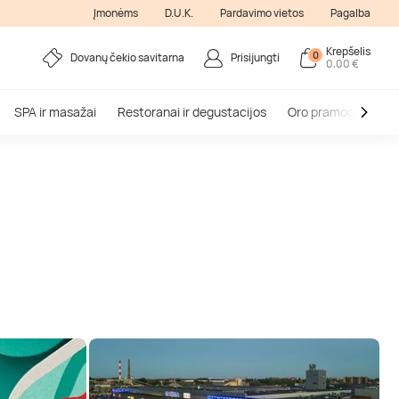
Įmonėms
D.U.K.
Pardavimo vietos
Pagalba
Krepšelis
0
Dovanų čekio savitarna
Prisijungti
0,00 €
SPA ir masažai
Restoranai ir degustacijos
Oro pramogos
V