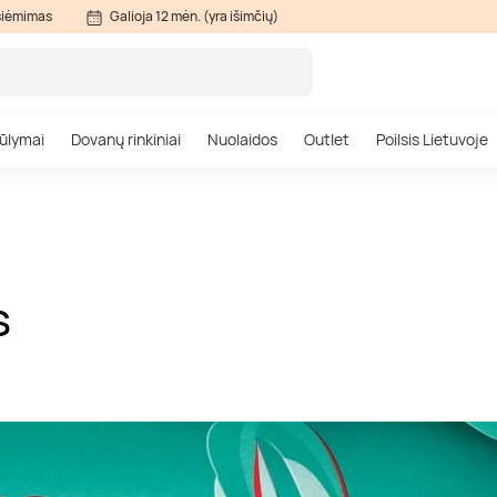
siėmimas
Galioja 12 mėn. (yra išimčių)
ūlymai
Dovanų rinkiniai
Nuolaidos
Outlet
Poilsis Lietuvoje
S