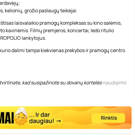
pardavėjų;
, kelionių, grožio paslaugų teikėjai.
r ištisas laisvalaikio pramogų kompleksas su kino salėmis,
to kavinėmis. Filmų premjeros, koncertai, ledo ritulio
 AKROPOLIO lankytojus.
 kurio dalimi tampa kiekvienas prekybos ir pramogų centro
virtinate, kad susipažinote su dovanų kortelės
naudojimo