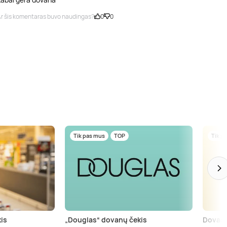
r šis komentaras buvo naudingas?
0
0
Tik pas mus
TOP
Tik p
is
„Douglas“ dovanų čekis
Dovanų