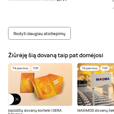
A
Rodyti daugiau atsiliepimų
Žiūrėję šią dovaną taip pat domėjosi
Tik pas mus
TOP
Tik pas mus
TOP
Įspūdžių dovanų kortelė | GERA
MAXIMOS dovanų ček