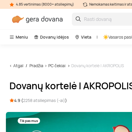
4.85 vertinimas (8000+ atsiliepimų)
Nemokamas keitimas ir at
Meniu
Dovanų idėjos
Vieta
Vasaros pasi
Atgal
Pradžia
PC čekiai
Dovanų kortelė | AKROPOLIS
Dovanų kortelė | AKROPOLI
4.9 (
2258 atsiliepimas (-ai)
)
Tik pas mus