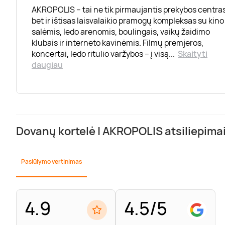
AKROPOLIS – tai ne tik pirmaujantis prekybos centras
bet ir ištisas laisvalaikio pramogų kompleksas su kino
salėmis, ledo arenomis, boulingais, vaikų žaidimo
klubais ir interneto kavinėmis. Filmų premjeros,
koncertai, ledo ritulio varžybos – į visą
...
Skaityti
daugiau
Dovanų kortelė | AKROPOLIS atsiliepima
Pasiūlymo vertinimas
4.9
4.5/5