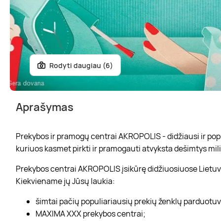
Rodyti daugiau (6)
Aprašymas
Prekybos ir pramogų centrai AKROPOLIS - didžiausi ir popul
kuriuos kasmet pirkti ir pramogauti atvyksta dešimtys mili
Prekybos centrai AKROPOLIS įsikūrę didžiuosiuose Lietuvo
Kiekviename jų Jūsų laukia:
šimtai pačių populiariausių prekių ženklų parduotu
MAXIMA XXX prekybos centrai;