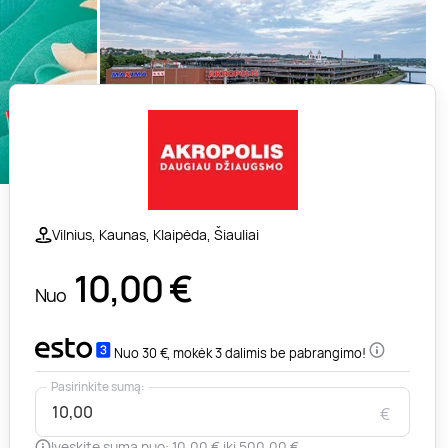
Vilnius, Kaunas, Klaipėda, Šiauliai
10,00
€
Nuo
Nuo 30 €, mokėk 3 dalimis be pabrangimo!
Pasirinkite sumą:
€
Įveskite sumą nuo: 10,00 € iki 500,00 €