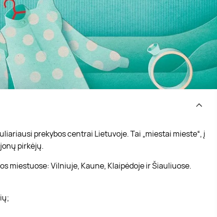
iariausi prekybos centrai Lietuvoje. Tai „miestai mieste“, į
jonų pirkėjų.
s miestuose: Vilniuje, Kaune, Klaipėdoje ir Šiauliuose.
vių;