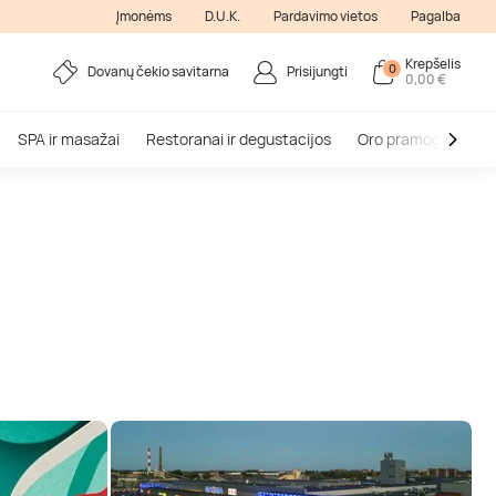
Įmonėms
D.U.K.
Pardavimo vietos
Pagalba
Krepšelis
0
Dovanų čekio savitarna
Prisijungti
0,00 €
SPA ir masažai
Restoranai ir degustacijos
Oro pramogos
V