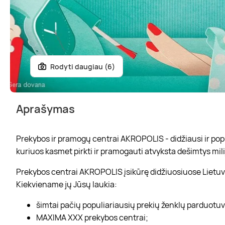
Rodyti daugiau (6)
Aprašymas
Prekybos ir pramogų centrai AKROPOLIS - didžiausi ir popul
kuriuos kasmet pirkti ir pramogauti atvyksta dešimtys mili
Prekybos centrai AKROPOLIS įsikūrę didžiuosiuose Lietuvo
Kiekviename jų Jūsų laukia:
šimtai pačių populiariausių prekių ženklų parduotu
MAXIMA XXX prekybos centrai;