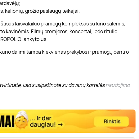
pardavėjų;
, kelionių, grožio paslaugų teikėjai.
r ištisas laisvalaikio pramogų kompleksas su kino salėmis,
to kavinėmis. Filmų premjeros, koncertai, ledo ritulio
 AKROPOLIO lankytojus.
 kurio dalimi tampa kiekvienas prekybos ir pramogų centro
virtinate, kad susipažinote su dovanų kortelės
naudojimo