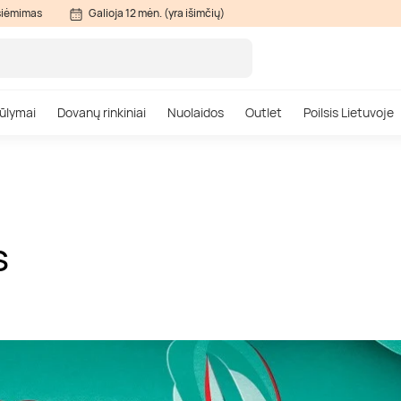
siėmimas
Galioja 12 mėn. (yra išimčių)
ūlymai
Dovanų rinkiniai
Nuolaidos
Outlet
Poilsis Lietuvoje
S