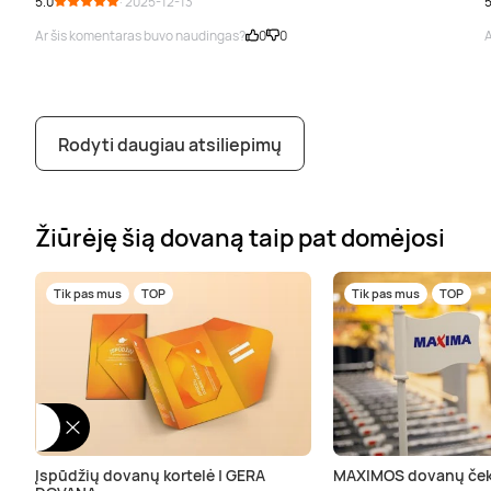
5.0
· 2025-12-13
5
Ar šis komentaras buvo naudingas?
0
0
A
Rodyti daugiau atsiliepimų
Žiūrėję šią dovaną taip pat domėjosi
Tik pas mus
TOP
Tik pas mus
TOP
Įspūdžių dovanų kortelė | GERA
MAXIMOS dovanų ček