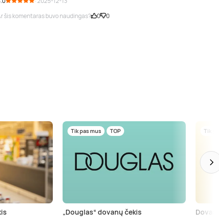
.0
· 2025-12-13
r šis komentaras buvo naudingas?
0
0
Tik pas mus
TOP
Tik p
is
„Douglas“ dovanų čekis
Dovanų