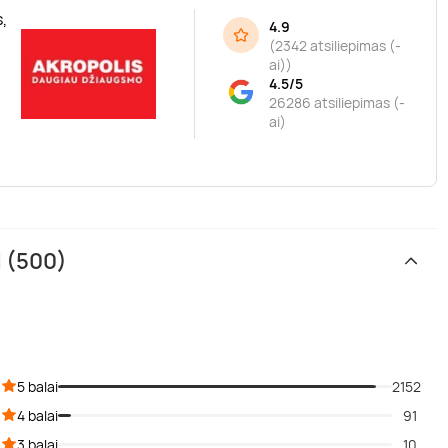
,
4.9
(
2342 atsiliepimas (-
ai)
)
4.5/5
26286 atsiliepimas (-
ai)
i (500)
5 balai
2152
4 balai
91
3 balai
10