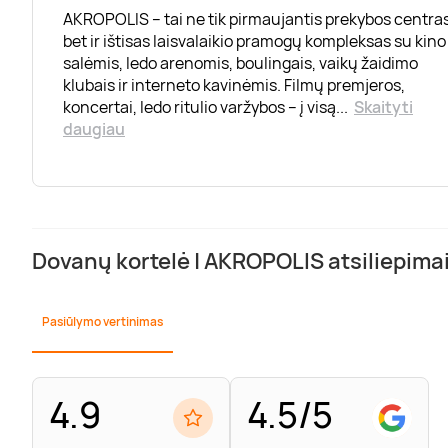
AKROPOLIS – tai ne tik pirmaujantis prekybos centras
bet ir ištisas laisvalaikio pramogų kompleksas su kino
salėmis, ledo arenomis, boulingais, vaikų žaidimo
klubais ir interneto kavinėmis. Filmų premjeros,
koncertai, ledo ritulio varžybos – į visą
...
Skaityti
daugiau
Dovanų kortelė | AKROPOLIS atsiliepima
Pasiūlymo vertinimas
4.9
4.5/5