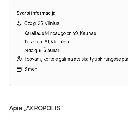
Svarbi informacija
Ozo g. 25, Vilnius
Karaliaus Mindaugo pr. 49, Kaunas
Taikos pr. 61, Klaipėda
Aido g. 8, Šiauliai.
1 dovanų kortele galima atsiskaityti skirtingose 
6 mėn.
Apie „AKROPOLIS“