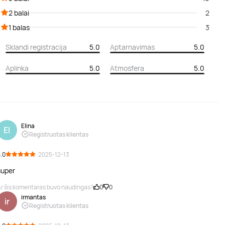
2 balai
2
1 balas
3
Sklandi registracija
5.0
Aptarnavimas
5.0
Aplinka
5.0
Atmosfera
5.0
Elina
El
Registruotas klientas
.0
· 2025-12-13
super
r šis komentaras buvo naudingas?
0
0
irmantas
ir
Registruotas klientas