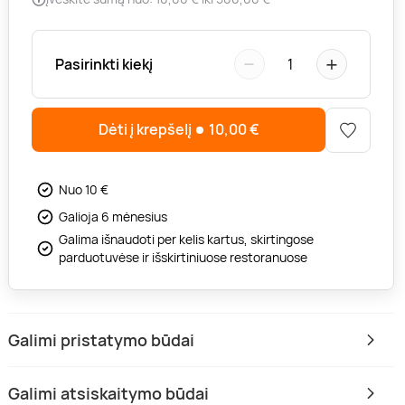
−
+
Pasirinkti kiekį
1
Dėti į krepšelį
10,00
€
Nuo 10 €
Galioja 6 mėnesius
Galima išnaudoti per kelis kartus, skirtingose
parduotuvėse ir išskirtiniuose restoranuose
Galimi pristatymo būdai
Galimi atsiskaitymo būdai