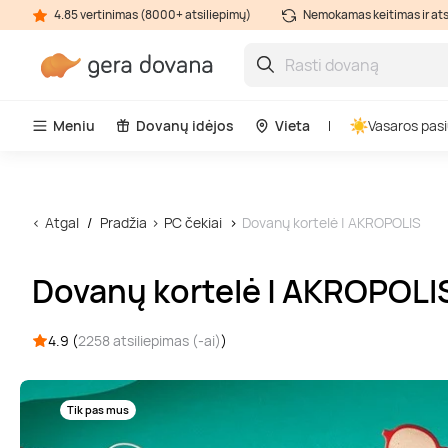
4.85 vertinimas (8000+ atsiliepimų)
Nemokamas keitimas ir at
Meniu
Dovanų idėjos
Vieta
Vasaros pasi
Atgal
Pradžia
PC čekiai
Dovanų kortelė | AKROPOLIS
Dovanų kortelė | AKROPOLI
4.9 (
2258 atsiliepimas (-ai)
)
Tik pas mus