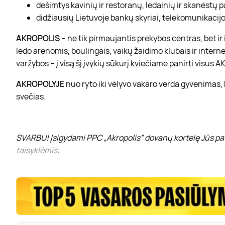
dešimtys kavinių ir restoranų, ledainių ir skanėstų 
didžiausių Lietuvoje bankų skyriai, telekomunikacijos
AKROPOLIS
– ne tik pirmaujantis prekybos centras, bet i
ledo arenomis, boulingais, vaikų žaidimo klubais ir interne
varžybos – į visą šį įvykių sūkurį kviečiame panirti visus
AKROPOLYJE
nuo ryto iki vėlyvo vakaro verda gyvenimas,
svečias.
SVARBU! Įsigydami PPC „Akropolis” dovanų kortelę Jūs pat
taisyklėmis
.