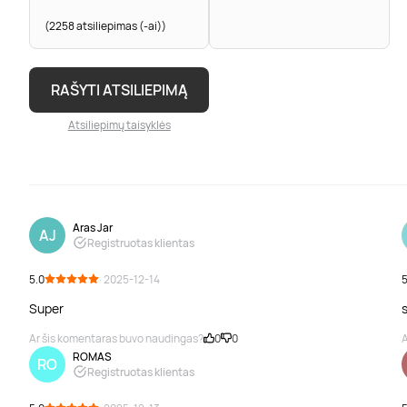
(2258 atsiliepimas (-ai))
RAŠYTI ATSILIEPIMĄ
Atsiliepimų taisyklės
Aras Jar
AJ
Registruotas klientas
5.0
· 2025-12-14
5
Super
Ar šis komentaras buvo naudingas?
0
0
A
ROMAS
RO
Registruotas klientas