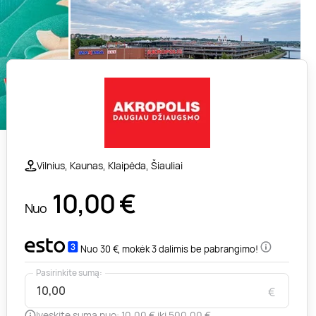
Vilnius, Kaunas, Klaipėda, Šiauliai
10,00
€
Nuo
Nuo 30 €, mokėk 3 dalimis be pabrangimo!
Pasirinkite sumą:
€
Įveskite sumą nuo: 10,00 € iki 500,00 €