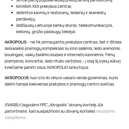
MAXIMA XXX prekybos centrai;
dešimtys kavinių ir restoranų, ledainių ir skanėstų
pardavėjų;
didžiausių Lietuvoje bankų skyriai, telekomunikacijos,
kelionių, grožio paslaugų teikėjai.
AKROPOLIS
– ne tik pirmaujantis prekybos centras, bet ir ištisas
laisvalaikio pramogų kompleksas su kino salėmis, ledo arenomis,
boulingais, vaikų žaidimo klubais ir interneto kavinėmis. Filmų
premjeros, koncertai, ledo ritulio varžybos – į visą šį įvykių sūkurį
kviečiame panirti visus AKROPOLIO lankytojus.
AKROPOLYJE
nuo ryto iki vėlyvo vakaro verda gyvenimas, kurio
dalimi tampa kiekvienas prekybos ir pramogų centro svečias.
SVARBU! Įsigydami PPC „Akropolis” dovanų kortelę Jūs
patvirtinate, kad susipažinote su dovanų kortelės
naudojimo
taisyklėmis
.