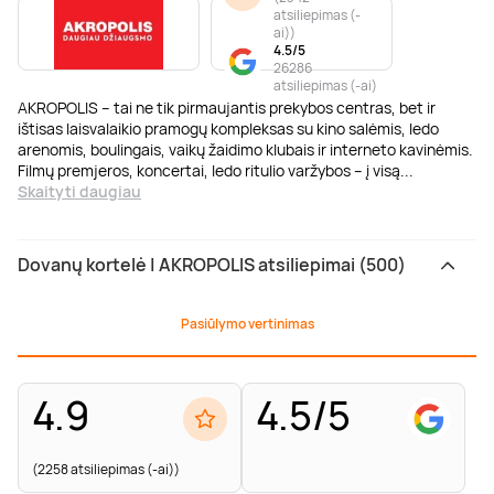
atsiliepimas (-
ai)
)
4.5/5
26286
atsiliepimas (-ai)
AKROPOLIS – tai ne tik pirmaujantis prekybos centras, bet ir
ištisas laisvalaikio pramogų kompleksas su kino salėmis, ledo
arenomis, boulingais, vaikų žaidimo klubais ir interneto kavinėmis.
Filmų premjeros, koncertai, ledo ritulio varžybos – į visą
...
Skaityti daugiau
Dovanų kortelė | AKROPOLIS atsiliepimai (500)
Pasiūlymo vertinimas
4.9
4.5/5
(2258 atsiliepimas (-ai))