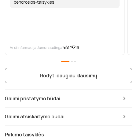
bendrosios-taisykles
Ar ši informacija Jums naudinga?
14
19
Ar
Rodyti daugiau klausimų
Galimi pristatymo būdai
Galimi atsiskaitymo būdai
Pirkimo taisyklės