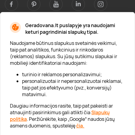
Geradovana.lt puslapyje yra naudojami
Apie mus
keturi pagrindiniai slapukų tipai.
Apie „Gera Dovana“
Naudojame būtinus slapukus svetainės veikimui,
taip pat analitikos, funkcinius ir rinkodaros
Lojalumo klubas
(reklamos) slapukus. Su jūsų sutikimu slapukai ir
Karjera
mobilieji identifikatoriai naudojami:
Visi partneriai
turinio ir reklamos personalizavimui;
personalizuotai ir nepersonalizuotai reklamai,
Kontaktai
taip pat jos efektyvumo (pvz., konversijų)
Tinklaraštis
matavimui.
Daugiau informacijos rasite, taip pat pakeisti ar
atnaujinti pasirinkimus gali atlikti čia
Slapukų
Informacija
politika
. Peržiūrėkite, kaip „Google“ naudos jūsų
asmens duomenis, spustelėję
čia.
„GERA DOVANA“ GRUPĖ