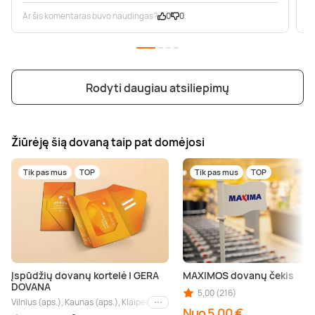
Ar šis komentaras buvo naudingas?
0
0
A
Rodyti daugiau atsiliepimų
Žiūrėję šią dovaną taip pat domėjosi
Tik pas mus
TOP
Tik pas mus
TOP
Įspūdžių dovanų kortelė | GERA
MAXIMOS dovanų čekis
DOVANA
5,00 (216)
Vilnius (aps.), Kaunas (aps.), Klaipėda (aps.), Palanga (aps.), Nida (aps.), Druskin
Kiti miestai
Nuo 5,00 €