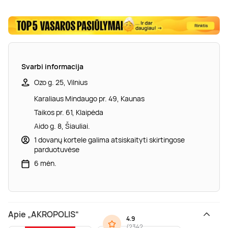
Svarbi informacija
Ozo g. 25, Vilnius
Karaliaus Mindaugo pr. 49, Kaunas
Taikos pr. 61, Klaipėda
Aido g. 8, Šiauliai.
1 dovanų kortele galima atsiskaityti skirtingose
parduotuvėse
6 mėn.
Apie „AKROPOLIS“
4.9
(
2342