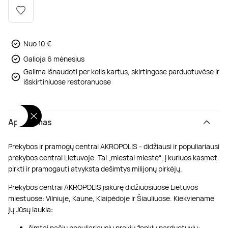
Poilsis dvaruose ir pilyse
Masažų kompleksai
Kitos vandens pramogos
Nuo 10 €
Galioja 6 mėnesius
Galima išnaudoti per kelis kartus, skirtingose parduotuvėse ir
išskirtiniuose restoranuose
Aprašymas
Prekybos ir pramogų centrai AKROPOLIS - didžiausi ir populiariausi
prekybos centrai Lietuvoje. Tai „miestai mieste“, į kuriuos kasmet
pirkti ir pramogauti atvyksta dešimtys milijonų pirkėjų.
Prekybos centrai AKROPOLIS įsikūrę didžiuosiuose Lietuvos
miestuose: Vilniuje, Kaune, Klaipėdoje ir Šiauliuose. Kiekviename
jų Jūsų laukia:
šimtai pačių populiariausių prekių ženklų parduotuvių;