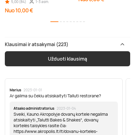
5,00 (84)
1-3 asm.
Nuo 10,00 €
Klausimai ir atsakymai (223)
Užduoti klausimą
Marius
· 2023-01-01
Sa
Ar galima su čekiu atsiskaityti Talluti restorane?
Sv
er
Atsako administratorius
· 2023-01-04
Sveiki, Kauno Akropolyje dovanų kortele negalima
atsiskaityti „Talutti Bakes & Shakes“, dovanų
kortelės taisykles rasite čia:
https://www.akropolis.lt/lt/dovanu-korteles-