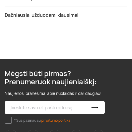
Dažniausiai užduodami klausimai
Mėgsti būti pirmas?
Prenumeruok naujienlaiškį:
Naujienos, pranešimai apie nuolaidas ir dar daugiau!
* Susipažinau su
privatumo politika