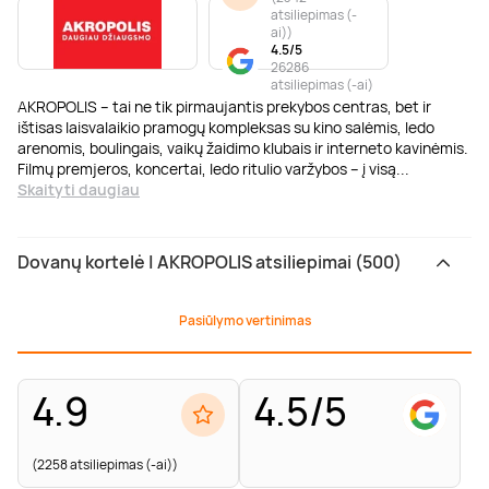
atsiliepimas (-
ai)
)
4.5/5
26286
atsiliepimas (-ai)
AKROPOLIS – tai ne tik pirmaujantis prekybos centras, bet ir
ištisas laisvalaikio pramogų kompleksas su kino salėmis, ledo
arenomis, boulingais, vaikų žaidimo klubais ir interneto kavinėmis.
Filmų premjeros, koncertai, ledo ritulio varžybos – į visą
...
Skaityti daugiau
Dovanų kortelė | AKROPOLIS atsiliepimai (500)
Pasiūlymo vertinimas
4.9
4.5/5
(2258 atsiliepimas (-ai))