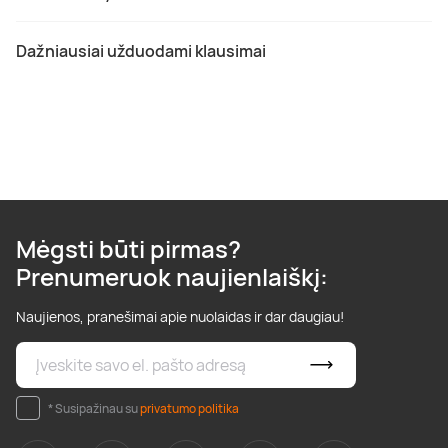
Dažniausiai užduodami klausimai
Mėgsti būti pirmas?
Prenumeruok naujienlaiškį:
Naujienos, pranešimai apie nuolaidas ir dar daugiau!
* Susipažinau su
privatumo politika