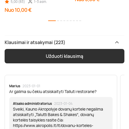
5,00 (83)
1-3 asm.
Nuo 10,00 €
Klausimai ir atsakymai (223)
Užduoti klausimą
Marius
· 2023-01-01
Sa
Ar galima su čekiu atsiskaityti Talluti restorane?
Sv
er
Atsako administratorius
· 2023-01-04
Sveiki, Kauno Akropolyje dovanų kortele negalima
atsiskaityti „Talutti Bakes & Shakes“, dovanų
kortelės taisykles rasite čia:
https://www.akropolis.lt/lt/dovanu-korteles-