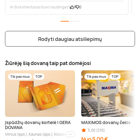
Ar šis komentaras buvo naudingas?
1
0
A
Rodyti daugiau atsiliepimų
Žiūrėję šią dovaną taip pat domėjosi
Tik pas mus
TOP
Tik pas mus
TOP
Įspūdžių dovanų kortelė | GERA
MAXIMOS dovanų čekis
DOVANA
5,00 (216)
Vilnius (aps.), Kaunas (aps.), Klaipėda (aps.), Palanga (aps.), Nida (aps.), Druskin
Kiti miestai
Nuo 5,00 €