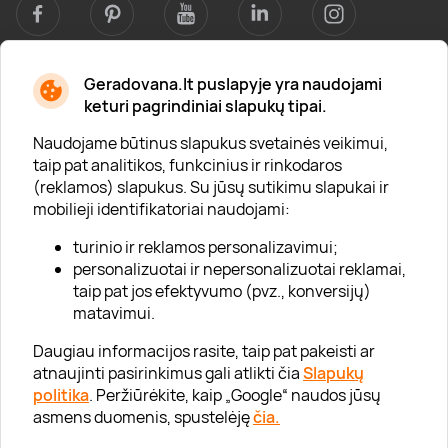
Geradovana.lt puslapyje yra naudojami
Apie mus
keturi pagrindiniai slapukų tipai.
Apie „Gera Dovana“
Naudojame būtinus slapukus svetainės veikimui,
taip pat analitikos, funkcinius ir rinkodaros
Lojalumo klubas
(reklamos) slapukus. Su jūsų sutikimu slapukai ir
Karjera
mobilieji identifikatoriai naudojami:
Visi partneriai
turinio ir reklamos personalizavimui;
personalizuotai ir nepersonalizuotai reklamai,
Kontaktai
taip pat jos efektyvumo (pvz., konversijų)
Tinklaraštis
matavimui.
Daugiau informacijos rasite, taip pat pakeisti ar
atnaujinti pasirinkimus gali atlikti čia
Slapukų
Informacija
politika
. Peržiūrėkite, kaip „Google“ naudos jūsų
asmens duomenis, spustelėję
čia.
„GERA DOVANA“ GRUPĖ