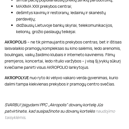
MAXIMA XXX prekybos centrai;
dešimtys kavinių ir restoranų, ledainių ir skanėstų
pardavėjų;
didžiausių Lietuvoje bankų skyriai, telekomunikacijos,
kelionių, grožio paslaugų teikėjai.
AKROPOLIS
– ne tik pirmaujantis prekybos centras, bet ir ištisas
laisvalaikio pramogų kompleksas su kino salėmis, ledo arenomis,
boulingais, vaikų žaidimo klubais ir interneto kavinėmis. Filmų
premjeros, koncertai, ledo ritulio varžybos – į visą šį įvykių sūkurį
kviečiame panirti visus AKROPOLIO lankytojus.
AKROPOLYJE
nuo ryto iki vėlyvo vakaro verda gyvenimas, kurio
dalimi tampa kiekvienas prekybos ir pramogų centro svečias.
SVARBU! Įsigydami PPC „Akropolis” dovanų kortelę Jūs
patvirtinate, kad susipažinote su dovanų kortelės
naudojimo
taisyklėmis
.