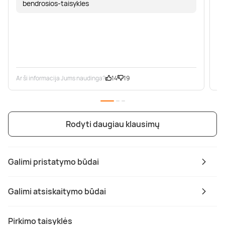
bendrosios-taisykles
Ar ši informacija Jums naudinga?
14
19
Ar
Rodyti daugiau klausimų
Galimi pristatymo būdai
Galimi atsiskaitymo būdai
Pirkimo taisyklės