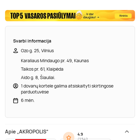
Svarbi informacija
Ozo g. 25, Vilnius
Karaliaus Mindaugo pr. 49, Kaunas
Taikos pr. 61, Klaipėda
Aido g. 8, Šiauliai.
1 dovanų kortele galima atsiskaityti skirtingose
parduotuvėse
6 mėn.
Apie „AKROPOLIS“
4.9
(
2342