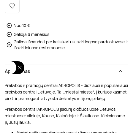
Poilsis dvaruose ir pilyse
Masažų kompleksai
Kitos vandens pramogos
Nuo 10 €
Galioja 6 mėnesius
Galima išnaudoti per kelis kartus, skirtingose parduotuvėse ir
išskirtiniuose restoranuose
Aprašymas
Prekybos ir pramogų centrai AKROPOLIS - didžiausi ir populiariausi
prekybos centrai Lietuvoje. Tai „miestai mieste“, į kuriuos kasmet
pirkti ir pramogauti atvyksta dešimtys milijonų pirkėjų.
Prekybos centrai AKROPOLIS įsikūrę didžiuosiuose Lietuvos
miestuose: Vilniuje, Kaune, Klaipėdoje ir Šiauliuose. Kiekviename
jų Jūsų laukia:
šimtai pačių populiariausių prekių ženklų parduotuvių;