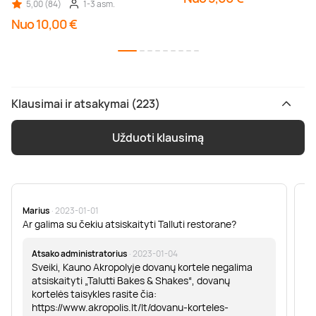
5,00 (84)
1-3 asm.
Nuo 10,00 €
Klausimai ir atsakymai (223)
Užduoti klausimą
Marius
· 2023-01-01
Sa
Ar galima su čekiu atsiskaityti Talluti restorane?
Sv
er
Atsako administratorius
· 2023-01-04
Sveiki, Kauno Akropolyje dovanų kortele negalima
atsiskaityti „Talutti Bakes & Shakes“, dovanų
kortelės taisykles rasite čia:
https://www.akropolis.lt/lt/dovanu-korteles-