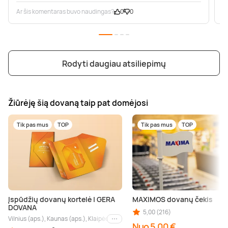
Ar šis komentaras buvo naudingas?
0
0
A
Rodyti daugiau atsiliepimų
Žiūrėję šią dovaną taip pat domėjosi
Tik pas mus
TOP
Tik pas mus
TOP
Įspūdžių dovanų kortelė | GERA
MAXIMOS dovanų čekis
DOVANA
5,00 (216)
Vilnius (aps.), Kaunas (aps.), Klaipėda (aps.), Palanga (aps.), Nida (aps.), Druskin
Kiti miestai
Nuo 5,00 €