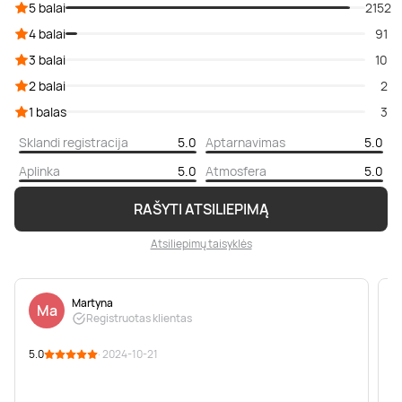
5 balai
2152
4 balai
91
3 balai
10
2 balai
2
1 balas
3
Sklandi registracija
5.0
Aptarnavimas
5.0
Aplinka
5.0
Atmosfera
5.0
RAŠYTI ATSILIEPIMĄ
Atsiliepimų taisyklės
Martyna
Ma
Registruotas klientas
5.0
· 2024-10-21
5