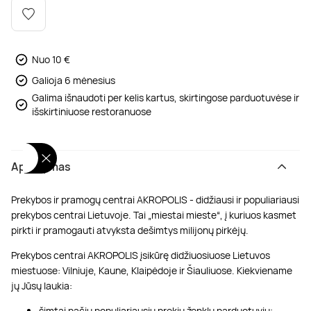
Poilsis dvaruose ir pilyse
Masažų kompleksai
Kitos vandens pramogos
Nuo 10 €
Galioja 6 mėnesius
Galima išnaudoti per kelis kartus, skirtingose parduotuvėse ir
išskirtiniuose restoranuose
Aprašymas
Prekybos ir pramogų centrai AKROPOLIS - didžiausi ir populiariausi
prekybos centrai Lietuvoje. Tai „miestai mieste“, į kuriuos kasmet
pirkti ir pramogauti atvyksta dešimtys milijonų pirkėjų.
Prekybos centrai AKROPOLIS įsikūrę didžiuosiuose Lietuvos
miestuose: Vilniuje, Kaune, Klaipėdoje ir Šiauliuose. Kiekviename
jų Jūsų laukia:
šimtai pačių populiariausių prekių ženklų parduotuvių;