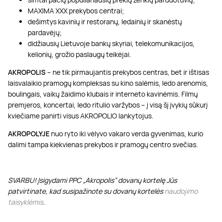
MAXIMA XXX prekybos centrai;
dešimtys kavinių ir restoranų, ledainių ir skanėstų
pardavėjų;
didžiausių Lietuvoje bankų skyriai, telekomunikacijos,
kelionių, grožio paslaugų teikėjai.
AKROPOLIS
– ne tik pirmaujantis prekybos centras, bet ir ištisas
laisvalaikio pramogų kompleksas su kino salėmis, ledo arenomis,
boulingais, vaikų žaidimo klubais ir interneto kavinėmis. Filmų
premjeros, koncertai, ledo ritulio varžybos – į visą šį įvykių sūkurį
kviečiame panirti visus AKROPOLIO lankytojus.
AKROPOLYJE
nuo ryto iki vėlyvo vakaro verda gyvenimas, kurio
dalimi tampa kiekvienas prekybos ir pramogų centro svečias.
SVARBU! Įsigydami PPC „Akropolis” dovanų kortelę Jūs
patvirtinate, kad susipažinote su dovanų kortelės
naudojimo
taisyklėmis
.