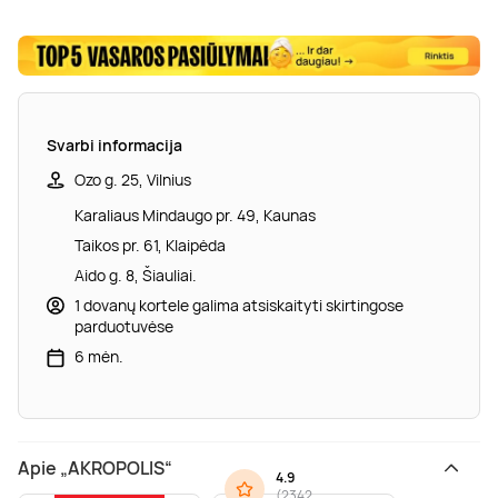
Svarbi informacija
Ozo g. 25, Vilnius
Karaliaus Mindaugo pr. 49, Kaunas
Taikos pr. 61, Klaipėda
Aido g. 8, Šiauliai.
1 dovanų kortele galima atsiskaityti skirtingose
parduotuvėse
6 mėn.
Apie „AKROPOLIS“
4.9
(
2342