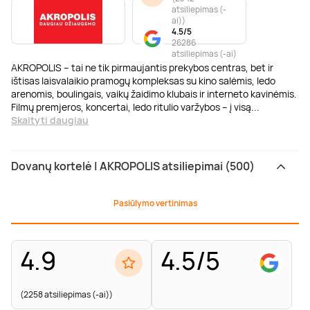
atsiliepimas (-
ai)
)
4.5/5
26286
atsiliepimas (-ai)
AKROPOLIS – tai ne tik pirmaujantis prekybos centras, bet ir
ištisas laisvalaikio pramogų kompleksas su kino salėmis, ledo
arenomis, boulingais, vaikų žaidimo klubais ir interneto kavinėmis.
Filmų premjeros, koncertai, ledo ritulio varžybos – į visą
...
Skaityti daugiau
Dovanų kortelė | AKROPOLIS atsiliepimai (500)
Pasiūlymo vertinimas
4.9
4.5/5
(2258 atsiliepimas (-ai))