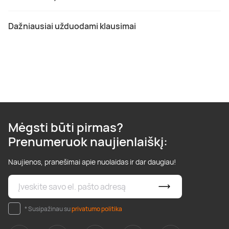
Dažniausiai užduodami klausimai
Mėgsti būti pirmas?
Prenumeruok naujienlaiškį:
Naujienos, pranešimai apie nuolaidas ir dar daugiau!
* Susipažinau su
privatumo politika