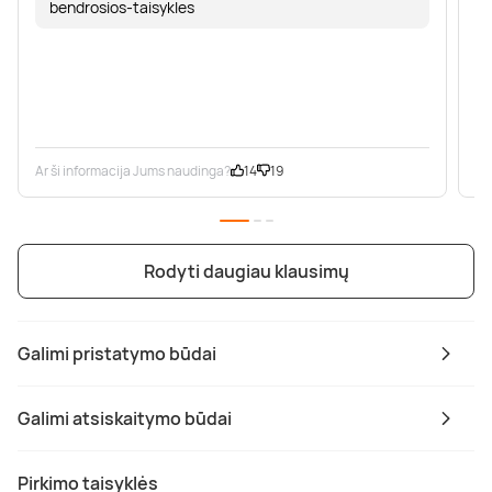
bendrosios-taisykles
Ar ši informacija Jums naudinga?
14
19
Ar
Rodyti daugiau klausimų
Galimi pristatymo būdai
Galimi atsiskaitymo būdai
Pirkimo taisyklės