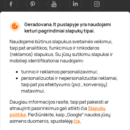
Geradovana.lt puslapyje yra naudojami
Apie mus
keturi pagrindiniai slapukų tipai.
Apie „Gera Dovana“
Naudojame būtinus slapukus svetainės veikimui,
taip pat analitikos, funkcinius ir rinkodaros
Lojalumo klubas
(reklamos) slapukus. Su jūsų sutikimu slapukai ir
Karjera
mobilieji identifikatoriai naudojami:
Visi partneriai
turinio ir reklamos personalizavimui;
personalizuotai ir nepersonalizuotai reklamai,
Kontaktai
taip pat jos efektyvumo (pvz., konversijų)
Tinklaraštis
matavimui.
Daugiau informacijos rasite, taip pat pakeisti ar
atnaujinti pasirinkimus gali atlikti čia
Slapukų
Informacija
politika
. Peržiūrėkite, kaip „Google“ naudos jūsų
asmens duomenis, spustelėję
čia.
„GERA DOVANA“ GRUPĖ