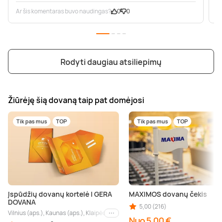
Ar šis komentaras buvo naudingas?
0
0
A
Rodyti daugiau atsiliepimų
Žiūrėję šią dovaną taip pat domėjosi
Tik pas mus
TOP
Tik pas mus
TOP
Įspūdžių dovanų kortelė | GERA
MAXIMOS dovanų čekis
DOVANA
5,00 (216)
Vilnius (aps.), Kaunas (aps.), Klaipėda (aps.), Palanga (aps.), Nida (aps.), Druskin
Kiti miestai
Nuo 5,00 €