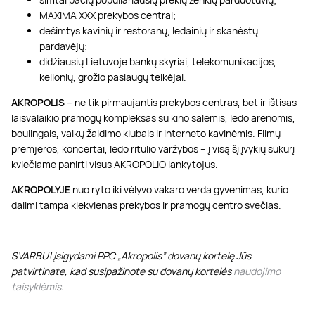
MAXIMA XXX prekybos centrai;
dešimtys kavinių ir restoranų, ledainių ir skanėstų
pardavėjų;
didžiausių Lietuvoje bankų skyriai, telekomunikacijos,
kelionių, grožio paslaugų teikėjai.
AKROPOLIS
– ne tik pirmaujantis prekybos centras, bet ir ištisas
laisvalaikio pramogų kompleksas su kino salėmis, ledo arenomis,
boulingais, vaikų žaidimo klubais ir interneto kavinėmis. Filmų
premjeros, koncertai, ledo ritulio varžybos – į visą šį įvykių sūkurį
kviečiame panirti visus AKROPOLIO lankytojus.
AKROPOLYJE
nuo ryto iki vėlyvo vakaro verda gyvenimas, kurio
dalimi tampa kiekvienas prekybos ir pramogų centro svečias.
SVARBU! Įsigydami PPC „Akropolis” dovanų kortelę Jūs
patvirtinate, kad susipažinote su dovanų kortelės
naudojimo
taisyklėmis
.