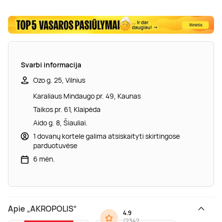
Svarbi informacija
Ozo g. 25, Vilnius
Karaliaus Mindaugo pr. 49, Kaunas
Taikos pr. 61, Klaipėda
Aido g. 8, Šiauliai.
1 dovanų kortele galima atsiskaityti skirtingose
parduotuvėse
6 mėn.
Apie „AKROPOLIS“
4.9
(
2342