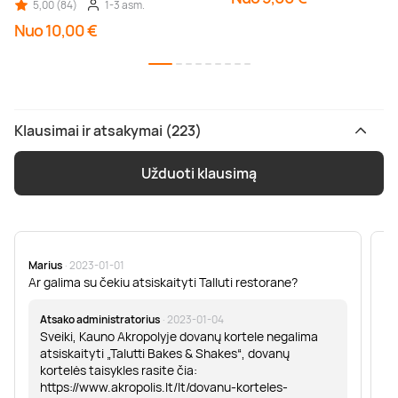
5,00 (84)
1-3 asm.
Nuo 10,00 €
Klausimai ir atsakymai (223)
Užduoti klausimą
Marius
· 2023-01-01
Sa
Ar galima su čekiu atsiskaityti Talluti restorane?
Sv
er
Atsako administratorius
· 2023-01-04
Sveiki, Kauno Akropolyje dovanų kortele negalima
atsiskaityti „Talutti Bakes & Shakes“, dovanų
kortelės taisykles rasite čia:
https://www.akropolis.lt/lt/dovanu-korteles-