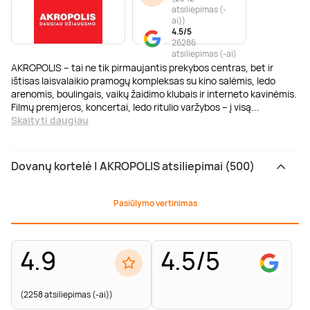
atsiliepimas (-
ai)
)
4.5/5
26286
atsiliepimas (-ai)
AKROPOLIS – tai ne tik pirmaujantis prekybos centras, bet ir
ištisas laisvalaikio pramogų kompleksas su kino salėmis, ledo
arenomis, boulingais, vaikų žaidimo klubais ir interneto kavinėmis.
Filmų premjeros, koncertai, ledo ritulio varžybos – į visą
...
Skaityti daugiau
Dovanų kortelė | AKROPOLIS atsiliepimai (500)
Pasiūlymo vertinimas
4.9
4.5/5
(2258 atsiliepimas (-ai))