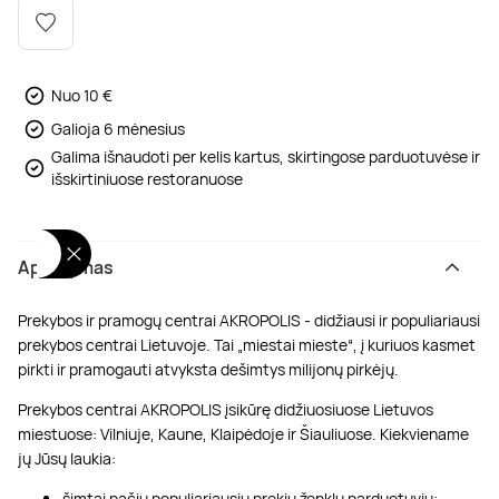
Poilsis dvaruose ir pilyse
Masažų kompleksai
Kitos vandens pramogos
Nuo 10 €
Galioja 6 mėnesius
Galima išnaudoti per kelis kartus, skirtingose parduotuvėse ir
išskirtiniuose restoranuose
Aprašymas
Prekybos ir pramogų centrai AKROPOLIS - didžiausi ir populiariausi
prekybos centrai Lietuvoje. Tai „miestai mieste“, į kuriuos kasmet
pirkti ir pramogauti atvyksta dešimtys milijonų pirkėjų.
Prekybos centrai AKROPOLIS įsikūrę didžiuosiuose Lietuvos
miestuose: Vilniuje, Kaune, Klaipėdoje ir Šiauliuose. Kiekviename
jų Jūsų laukia:
šimtai pačių populiariausių prekių ženklų parduotuvių;