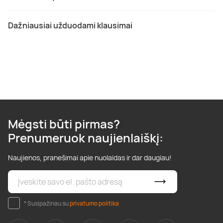
Dažniausiai užduodami klausimai
Mėgsti būti pirmas?
Prenumeruok naujienlaiškį:
Naujienos, pranešimai apie nuolaidas ir dar daugiau!
* Susipažinau su
privatumo politika