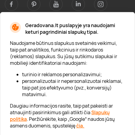
Geradovana.lt puslapyje yra naudojami
Apie mus
keturi pagrindiniai slapukų tipai.
Apie „Gera Dovana“
Naudojame būtinus slapukus svetainės veikimui,
taip pat analitikos, funkcinius ir rinkodaros
Lojalumo klubas
(reklamos) slapukus. Su jūsų sutikimu slapukai ir
Karjera
mobilieji identifikatoriai naudojami:
Visi partneriai
turinio ir reklamos personalizavimui;
personalizuotai ir nepersonalizuotai reklamai,
Kontaktai
taip pat jos efektyvumo (pvz., konversijų)
Tinklaraštis
matavimui.
Daugiau informacijos rasite, taip pat pakeisti ar
atnaujinti pasirinkimus gali atlikti čia
Slapukų
Informacija
politika
. Peržiūrėkite, kaip „Google“ naudos jūsų
asmens duomenis, spustelėję
čia.
„GERA DOVANA“ GRUPĖ