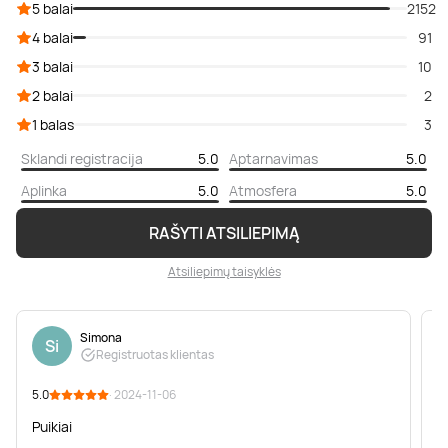
5 balai
2152
4 balai
91
3 balai
10
2 balai
2
1 balas
3
Sklandi registracija
5.0
Aptarnavimas
5.0
Aplinka
5.0
Atmosfera
5.0
RAŠYTI ATSILIEPIMĄ
Atsiliepimų taisyklės
Simona
Si
Registruotas klientas
5.0
· 2024-11-06
5
Puikiai