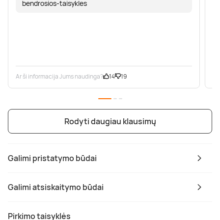
bendrosios-taisykles
Ar ši informacija Jums naudinga?
14
19
Ar
Rodyti daugiau klausimų
Galimi pristatymo būdai
Galimi atsiskaitymo būdai
Pirkimo taisyklės