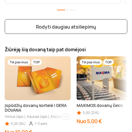
Rodyti daugiau atsiliepimų
Žiūrėję šią dovaną taip pat domėjosi
Tik pas mus
TOP
Tik pas mus
TOP
Įspūdžių dovanų kortelė | GERA
MAXIMOS dovanų čekis
DOVANA
5,00 (216)
Vilnius (aps.), Kaunas (aps.), Klaipėda (aps.), Palanga (aps.), Nida (aps.), Druskin
Kiti miestai
Nuo 5,00 €
5,00 (84)
1-3 asm.