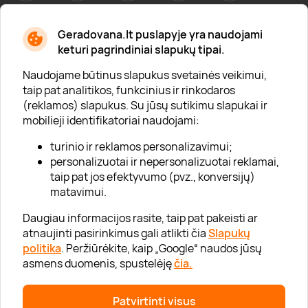
Geradovana.lt puslapyje yra naudojami
Apie mus
keturi pagrindiniai slapukų tipai.
Apie „Gera Dovana“
Naudojame būtinus slapukus svetainės veikimui,
taip pat analitikos, funkcinius ir rinkodaros
Lojalumo klubas
(reklamos) slapukus. Su jūsų sutikimu slapukai ir
Karjera
mobilieji identifikatoriai naudojami:
Visi partneriai
turinio ir reklamos personalizavimui;
personalizuotai ir nepersonalizuotai reklamai,
Kontaktai
taip pat jos efektyvumo (pvz., konversijų)
Tinklaraštis
matavimui.
Daugiau informacijos rasite, taip pat pakeisti ar
atnaujinti pasirinkimus gali atlikti čia
Slapukų
Informacija
politika
. Peržiūrėkite, kaip „Google“ naudos jūsų
asmens duomenis, spustelėję
čia.
„GERA DOVANA“ GRUPĖ
Patvirtinti visus