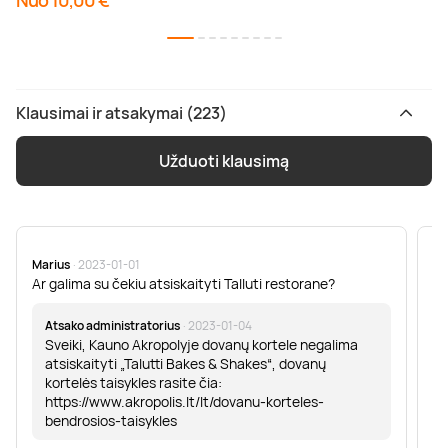
Nuo 10,00 €
Klausimai ir atsakymai (223)
Užduoti klausimą
Marius
· 2023-01-01
Sa
Ar galima su čekiu atsiskaityti Talluti restorane?
Sv
er
Atsako administratorius
· 2023-01-04
Sveiki, Kauno Akropolyje dovanų kortele negalima
atsiskaityti „Talutti Bakes & Shakes“, dovanų
kortelės taisykles rasite čia:
https://www.akropolis.lt/lt/dovanu-korteles-
bendrosios-taisykles