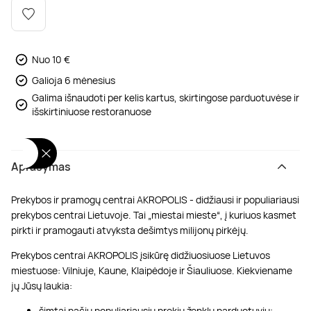
Poilsis dvaruose ir pilyse
Masažų kompleksai
Kitos vandens pramogos
Nuo 10 €
Galioja 6 mėnesius
Galima išnaudoti per kelis kartus, skirtingose parduotuvėse ir
išskirtiniuose restoranuose
Aprašymas
Prekybos ir pramogų centrai AKROPOLIS - didžiausi ir populiariausi
prekybos centrai Lietuvoje. Tai „miestai mieste“, į kuriuos kasmet
pirkti ir pramogauti atvyksta dešimtys milijonų pirkėjų.
Prekybos centrai AKROPOLIS įsikūrę didžiuosiuose Lietuvos
miestuose: Vilniuje, Kaune, Klaipėdoje ir Šiauliuose. Kiekviename
jų Jūsų laukia:
šimtai pačių populiariausių prekių ženklų parduotuvių;