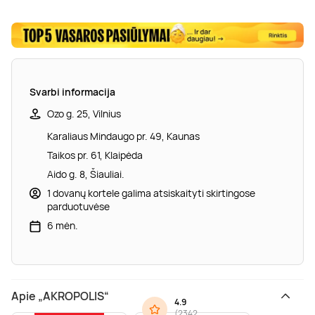
Svarbi informacija
Ozo g. 25, Vilnius
Karaliaus Mindaugo pr. 49, Kaunas
Taikos pr. 61, Klaipėda
Aido g. 8, Šiauliai.
1 dovanų kortele galima atsiskaityti skirtingose
parduotuvėse
6 mėn.
Apie „AKROPOLIS“
4.9
(
2342