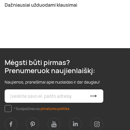
Dažniausiai užduodami klausimai
Mėgsti būti pirmas?
Prenumeruok naujienlaiškį:
Naujienos, pranešimai apie nuolaidas ir dar daugiau!
* Susipažinau su
privatumo politika