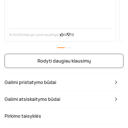
Ar ši informacija Jums naudinga?
14
19
Ar
Rodyti daugiau klausimų
Galimi pristatymo būdai
Galimi atsiskaitymo būdai
Pirkimo taisyklės