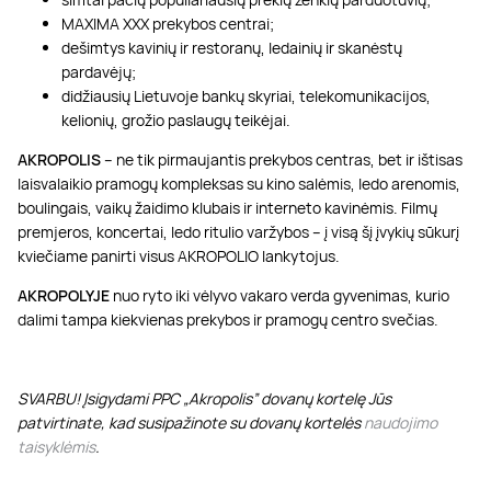
MAXIMA XXX prekybos centrai;
dešimtys kavinių ir restoranų, ledainių ir skanėstų
pardavėjų;
didžiausių Lietuvoje bankų skyriai, telekomunikacijos,
kelionių, grožio paslaugų teikėjai.
AKROPOLIS
– ne tik pirmaujantis prekybos centras, bet ir ištisas
laisvalaikio pramogų kompleksas su kino salėmis, ledo arenomis,
boulingais, vaikų žaidimo klubais ir interneto kavinėmis. Filmų
premjeros, koncertai, ledo ritulio varžybos – į visą šį įvykių sūkurį
kviečiame panirti visus AKROPOLIO lankytojus.
AKROPOLYJE
nuo ryto iki vėlyvo vakaro verda gyvenimas, kurio
dalimi tampa kiekvienas prekybos ir pramogų centro svečias.
SVARBU! Įsigydami PPC „Akropolis” dovanų kortelę Jūs
patvirtinate, kad susipažinote su dovanų kortelės
naudojimo
taisyklėmis
.