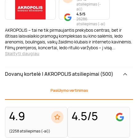
atsiliepimas (-
ai)
)
4.5/5
26286
atsiliepimas (-ai)
AKROPOLIS – tai ne tik pirmaujantis prekybos centras, bet ir
ištisas laisvalaikio pramogų kompleksas su kino salėmis, ledo
arenomis, boulingais, vaikų žaidimo klubais ir interneto kavinėmis.
Filmų premjeros, koncertai, ledo ritulio varžybos – į visą
...
Skaityti daugiau
Dovanų kortelė | AKROPOLIS atsiliepimai (500)
Pasiūlymo vertinimas
4.9
4.5/5
(2258 atsiliepimas (-ai))