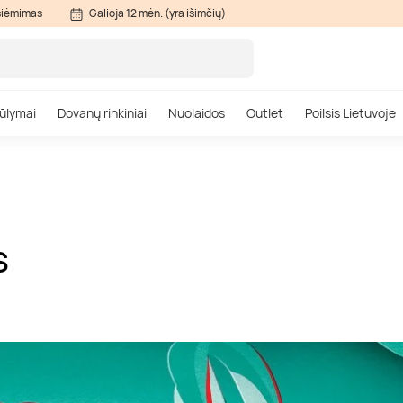
siėmimas
Galioja 12 mėn. (yra išimčių)
ūlymai
Dovanų rinkiniai
Nuolaidos
Outlet
Poilsis Lietuvoje
S