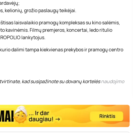
pardavėjų;
, kelionių, grožio paslaugų teikėjai.
r ištisas laisvalaikio pramogų kompleksas su kino salėmis,
to kavinėmis. Filmų premjeros, koncertai, ledo ritulio
 AKROPOLIO lankytojus.
 kurio dalimi tampa kiekvienas prekybos ir pramogų centro
virtinate, kad susipažinote su dovanų kortelės
naudojimo