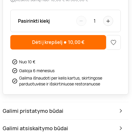
−
+
Pasirinkti kiekį
1
Dėti į krepšelį
10,00
€
Nuo 10 €
Galioja 6 mėnesius
Galima išnaudoti per kelis kartus, skirtingose
parduotuvėse ir išskirtiniuose restoranuose
Galimi pristatymo būdai
Galimi atsiskaitymo būdai