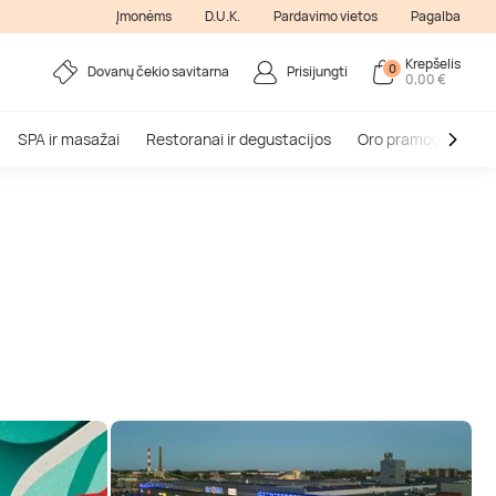
Įmonėms
D.U.K.
Pardavimo vietos
Pagalba
Krepšelis
0
Dovanų čekio savitarna
Prisijungti
0,00 €
SPA ir masažai
Restoranai ir degustacijos
Oro pramogos
V