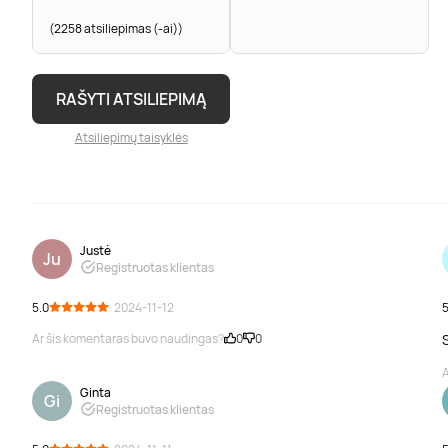
(2258 atsiliepimas (-ai))
RAŠYTI ATSILIEPIMĄ
Atsiliepimų taisyklės
Justė
Ju
Registruotas klientas
5.0
· 2024-11-12
5
Ar šis komentaras buvo naudingas?
0
0
A
Ginta
Gi
Registruotas klientas