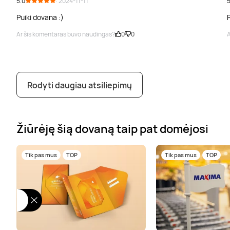
5.0
· 2024-11-11
5
Puiki dovana :)
Ar šis komentaras buvo naudingas?
0
0
A
Rodyti daugiau atsiliepimų
Žiūrėję šią dovaną taip pat domėjosi
Tik pas mus
TOP
Tik pas mus
TOP