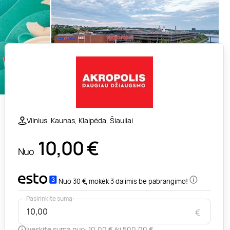
Vilnius, Kaunas, Klaipėda, Šiauliai
10,00
€
Nuo
Nuo 30 €, mokėk 3 dalimis be pabrangimo!
Pasirinkite sumą:
€
Įveskite sumą nuo: 10,00 € iki 500,00 €