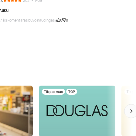
.0
· 2024-11-09
Puiku
r šis komentaras buvo naudingas?
0
0
Tik pas mus
TOP
Tik p