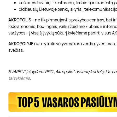
dešimtys kavinių ir restoranų, ledainių ir skanėstų 
didžiausių Lietuvoje bankų skyriai, telekomunikacijos
AKROPOLIS
– ne tik pirmaujantis prekybos centras, bet i
ledo arenomis, boulingais, vaikų žaidimo klubais ir interne
varžybos – į visą šį įvykių sūkurį kviečiame panirti visus
AKROPOLYJE
nuo ryto iki vėlyvo vakaro verda gyvenimas,
svečias.
SVARBU! Įsigydami PPC „Akropolis” dovanų kortelę Jūs pat
taisyklėmis
.