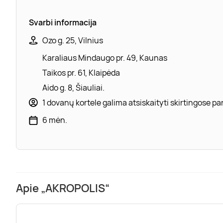
Svarbi informacija
Ozo g. 25, Vilnius
Karaliaus Mindaugo pr. 49, Kaunas
Taikos pr. 61, Klaipėda
Aido g. 8, Šiauliai.
1 dovanų kortele galima atsiskaityti skirtingose 
6 mėn.
Apie „AKROPOLIS“