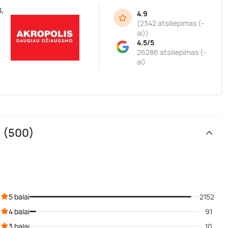
,
4.9
(
2342 atsiliepimas (-
ai)
)
4.5/5
26286 atsiliepimas (-
ai)
i (500)
5 balai
2152
4 balai
91
3 balai
10