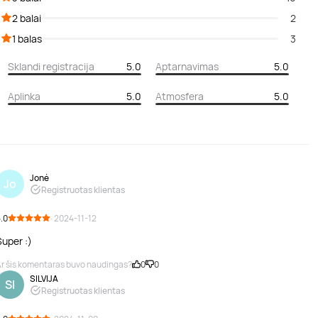
2 balai
2
1 balas
3
Sklandi registracija
5.0
Aptarnavimas
5.0
Aplinka
5.0
Atmosfera
5.0
Jonė
Jo
Registruotas klientas
.0
· 2024-11-12
Super :)
r šis komentaras buvo naudingas?
0
0
SILVIJA
SI
Registruotas klientas