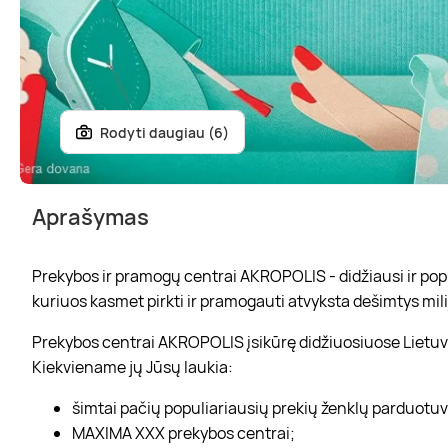
Rodyti daugiau (6)
Aprašymas
Prekybos ir pramogų centrai AKROPOLIS - didžiausi ir popul
kuriuos kasmet pirkti ir pramogauti atvyksta dešimtys mili
Prekybos centrai AKROPOLIS įsikūrę didžiuosiuose Lietuvo
Kiekviename jų Jūsų laukia:
šimtai pačių populiariausių prekių ženklų parduotu
MAXIMA XXX prekybos centrai;