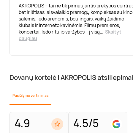
AKROPOLIS – tai ne tik pirmaujantis prekybos centras
bet ir ištisas laisvalaikio pramogų kompleksas su kino
salėmis, ledo arenomis, boulingais, vaikų žaidimo
klubais ir interneto kavinėmis. Filmų premjeros,
koncertai, ledo ritulio varžybos – į visą
...
Skaityti
daugiau
Dovanų kortelė | AKROPOLIS atsiliepima
Pasiūlymo vertinimas
4.9
4.5/5