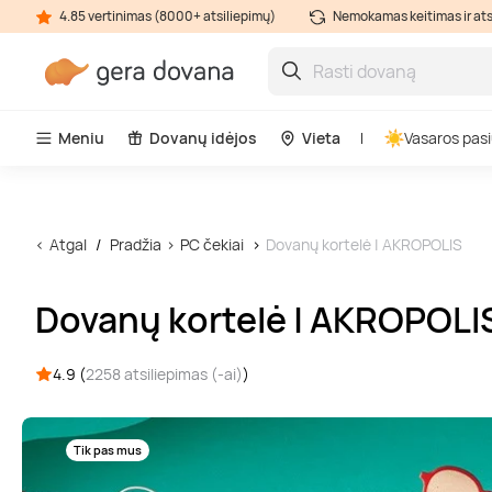
4.85 vertinimas (8000+ atsiliepimų)
Nemokamas keitimas ir at
Meniu
Dovanų idėjos
Vieta
Vasaros pasi
Atgal
Pradžia
PC čekiai
Dovanų kortelė | AKROPOLIS
Dovanų kortelė | AKROPOLI
4.9 (
2258 atsiliepimas (-ai)
)
Tik pas mus