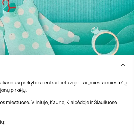
iariausi prekybos centrai Lietuvoje. Tai „miestai mieste“, į
jonų pirkėjų.
s miestuose: Vilniuje, Kaune, Klaipėdoje ir Šiauliuose.
vių;