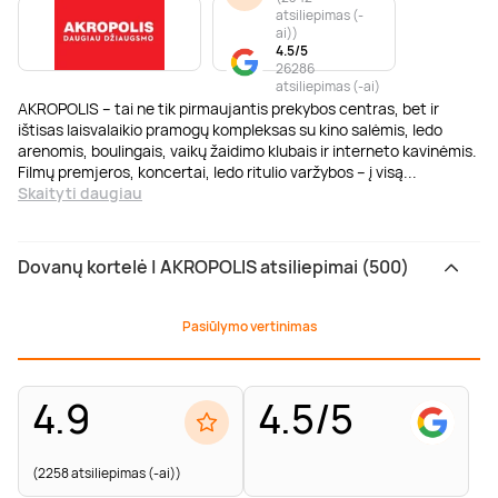
atsiliepimas (-
ai)
)
4.5/5
26286
atsiliepimas (-ai)
AKROPOLIS – tai ne tik pirmaujantis prekybos centras, bet ir
ištisas laisvalaikio pramogų kompleksas su kino salėmis, ledo
arenomis, boulingais, vaikų žaidimo klubais ir interneto kavinėmis.
Filmų premjeros, koncertai, ledo ritulio varžybos – į visą
...
Skaityti daugiau
Dovanų kortelė | AKROPOLIS atsiliepimai (500)
Pasiūlymo vertinimas
4.9
4.5/5
(2258 atsiliepimas (-ai))