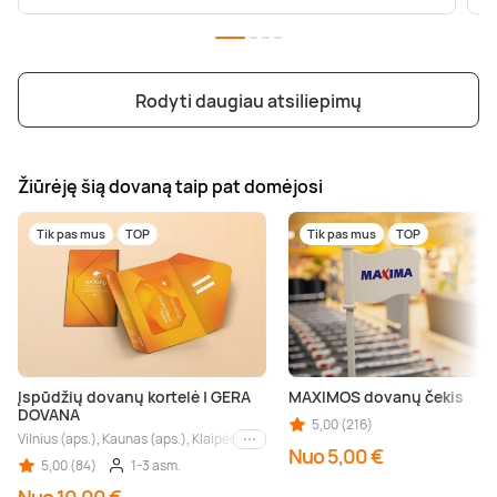
Rodyti daugiau atsiliepimų
Žiūrėję šią dovaną taip pat domėjosi
Tik pas mus
TOP
Tik pas mus
TOP
Įspūdžių dovanų kortelė | GERA
MAXIMOS dovanų čekis
DOVANA
5,00 (216)
Vilnius (aps.), Kaunas (aps.), Klaipėda (aps.), Palanga (aps.), Nida (aps.), Druskin
Kiti miestai
Nuo 5,00 €
5,00 (84)
1-3 asm.