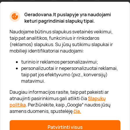
Geradovana.lt puslapyje yra naudojami
Apie mus
keturi pagrindiniai slapukų tipai.
Apie „Gera Dovana“
Naudojame būtinus slapukus svetainės veikimui,
taip pat analitikos, funkcinius ir rinkodaros
Lojalumo klubas
(reklamos) slapukus. Su jūsų sutikimu slapukai ir
Karjera
mobilieji identifikatoriai naudojami:
Visi partneriai
turinio ir reklamos personalizavimui;
personalizuotai ir nepersonalizuotai reklamai,
Kontaktai
taip pat jos efektyvumo (pvz., konversijų)
Tinklaraštis
matavimui.
Daugiau informacijos rasite, taip pat pakeisti ar
atnaujinti pasirinkimus gali atlikti čia
Slapukų
Informacija
politika
. Peržiūrėkite, kaip „Google“ naudos jūsų
asmens duomenis, spustelėję
čia.
„GERA DOVANA“ GRUPĖ
Patvirtinti visus