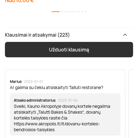
Nuo 10,00 €
Klausimai ir atsakymai (223)
Užduoti klausimą
Marius
· 2023-01-01
Sa
Ar galima su čekiu atsiskaityti Talluti restorane?
Sv
er
Atsako administratorius
· 2023-01-04
Sveiki, Kauno Akropolyje dovanų kortele negalima
atsiskaityti „Talutti Bakes & Shakes“, dovanų
kortelės taisykles rasite čia:
https://www.akropolis.lt/lt/dovanu-korteles-
bendrosios-taisykles