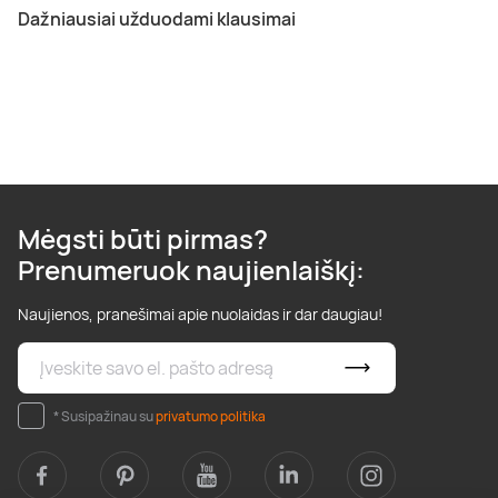
Dažniausiai užduodami klausimai
Mėgsti būti pirmas?
Prenumeruok naujienlaiškį:
Naujienos, pranešimai apie nuolaidas ir dar daugiau!
* Susipažinau su
privatumo politika