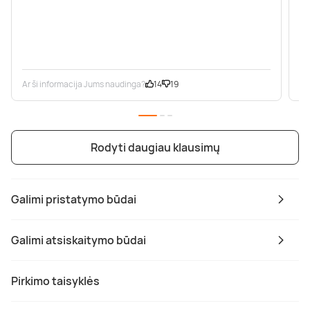
Ar ši informacija Jums naudinga?
14
19
Ar
Rodyti daugiau klausimų
Galimi pristatymo būdai
Galimi atsiskaitymo būdai
Pirkimo taisyklės