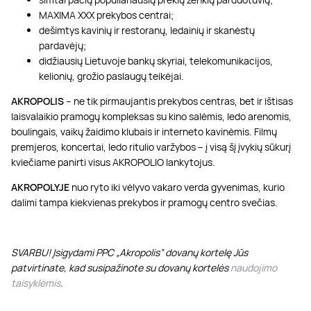
MAXIMA XXX prekybos centrai;
dešimtys kavinių ir restoranų, ledainių ir skanėstų
pardavėjų;
didžiausių Lietuvoje bankų skyriai, telekomunikacijos,
kelionių, grožio paslaugų teikėjai.
AKROPOLIS
– ne tik pirmaujantis prekybos centras, bet ir ištisas
laisvalaikio pramogų kompleksas su kino salėmis, ledo arenomis,
boulingais, vaikų žaidimo klubais ir interneto kavinėmis. Filmų
premjeros, koncertai, ledo ritulio varžybos – į visą šį įvykių sūkurį
kviečiame panirti visus AKROPOLIO lankytojus.
AKROPOLYJE
nuo ryto iki vėlyvo vakaro verda gyvenimas, kurio
dalimi tampa kiekvienas prekybos ir pramogų centro svečias.
SVARBU! Įsigydami PPC „Akropolis” dovanų kortelę Jūs
patvirtinate, kad susipažinote su dovanų kortelės
naudojimo
taisyklėmis
.