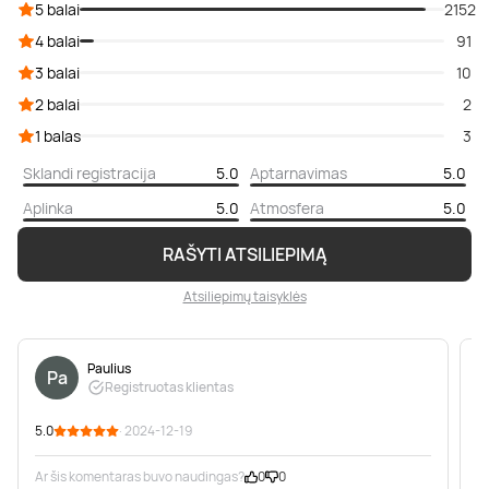
5 balai
2152
4 balai
91
3 balai
10
2 balai
2
1 balas
3
Sklandi registracija
5.0
Aptarnavimas
5.0
Aplinka
5.0
Atmosfera
5.0
RAŠYTI ATSILIEPIMĄ
Atsiliepimų taisyklės
Paulius
Pa
Registruotas klientas
5.0
· 2024-12-19
5
Ar šis komentaras buvo naudingas?
0
0
A