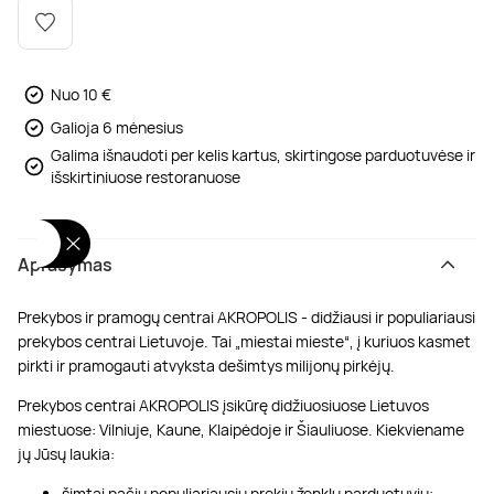
Poilsis dvaruose ir pilyse
Masažų kompleksai
Kitos vandens pramogos
Nuo 10 €
Galioja 6 mėnesius
Galima išnaudoti per kelis kartus, skirtingose parduotuvėse ir
išskirtiniuose restoranuose
Aprašymas
Prekybos ir pramogų centrai AKROPOLIS - didžiausi ir populiariausi
prekybos centrai Lietuvoje. Tai „miestai mieste“, į kuriuos kasmet
pirkti ir pramogauti atvyksta dešimtys milijonų pirkėjų.
Prekybos centrai AKROPOLIS įsikūrę didžiuosiuose Lietuvos
miestuose: Vilniuje, Kaune, Klaipėdoje ir Šiauliuose. Kiekviename
jų Jūsų laukia:
šimtai pačių populiariausių prekių ženklų parduotuvių;