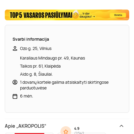
Svarbi informacija
Ozo g. 25, Vilnius
Karaliaus Mindaugo pr. 49, Kaunas
Taikos pr. 61, Klaipėda
Aido g. 8, Šiauliai.
1 dovanų kortele galima atsiskaityti skirtingose
parduotuvėse
6 mėn.
Apie „AKROPOLIS“
4.9
(
2342