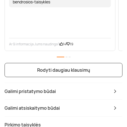
bendrosios-taisykles
Ar ši informacija Jums naudinga?
14
19
Ar
Rodyti daugiau klausimų
Galimi pristatymo būdai
Galimi atsiskaitymo būdai
Pirkimo taisyklės