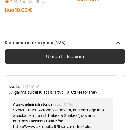
5,00 (84)
1-3 asm.
Nuo 10,00 €
Klausimai ir atsakymai (223)
Užduoti klausimą
Marius
· 2023-01-01
Sa
Ar galima su čekiu atsiskaityti Talluti restorane?
Sv
er
Atsako administratorius
· 2023-01-04
Sveiki, Kauno Akropolyje dovanų kortele negalima
atsiskaityti „Talutti Bakes & Shakes“, dovanų
kortelės taisykles rasite čia:
https://www.akropolis.lt/lt/dovanu-korteles-