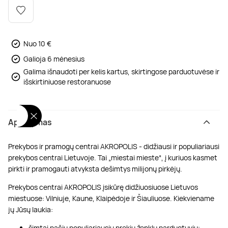
Poilsis dvaruose ir pilyse
Masažų kompleksai
Kitos vandens pramogos
Nuo 10 €
Galioja 6 mėnesius
Galima išnaudoti per kelis kartus, skirtingose parduotuvėse ir
išskirtiniuose restoranuose
Aprašymas
Prekybos ir pramogų centrai AKROPOLIS - didžiausi ir populiariausi
prekybos centrai Lietuvoje. Tai „miestai mieste“, į kuriuos kasmet
pirkti ir pramogauti atvyksta dešimtys milijonų pirkėjų.
Prekybos centrai AKROPOLIS įsikūrę didžiuosiuose Lietuvos
miestuose: Vilniuje, Kaune, Klaipėdoje ir Šiauliuose. Kiekviename
jų Jūsų laukia:
šimtai pačių populiariausių prekių ženklų parduotuvių;