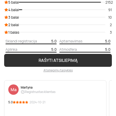
5 balai
2152
4 balai
91
3 balai
10
2 balai
2
1 balas
3
Sklandi registracija
5.0
Aptarnavimas
5.0
Aplinka
5.0
Atmosfera
5.0
RAŠYTI ATSILIEPIMĄ
Atsiliepimų taisyklės
Martyna
Ma
Registruotas klientas
5.0
· 2024-10-21
5