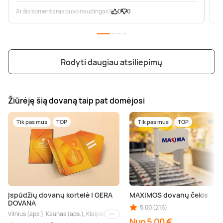
Ar šis komentaras buvo naudingas?
0
0
A
Rodyti daugiau atsiliepimų
Žiūrėję šią dovaną taip pat domėjosi
Tik pas mus
TOP
Tik pas mus
TOP
Įspūdžių dovanų kortelė | GERA
MAXIMOS dovanų čekis
DOVANA
5,00 (216)
Vilnius (aps.), Kaunas (aps.), Klaipėda (aps.), Palanga (aps.), Nida (aps.), Druskin
Kiti miestai
Nuo 5,00 €