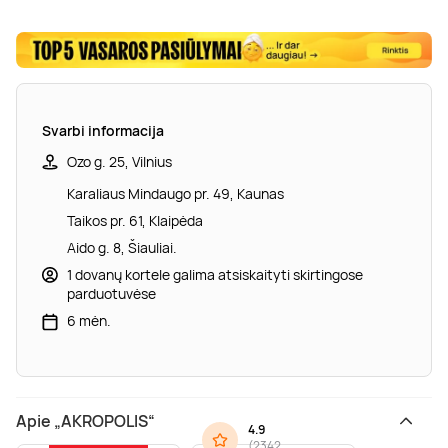
Svarbi informacija
Ozo g. 25, Vilnius
Karaliaus Mindaugo pr. 49, Kaunas
Taikos pr. 61, Klaipėda
Aido g. 8, Šiauliai.
1 dovanų kortele galima atsiskaityti skirtingose
parduotuvėse
6 mėn.
Apie „AKROPOLIS“
4.9
(
2342