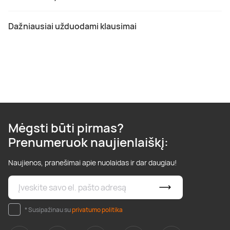
Dažniausiai užduodami klausimai
Mėgsti būti pirmas?
Prenumeruok naujienlaiškį:
Naujienos, pranešimai apie nuolaidas ir dar daugiau!
* Susipažinau su
privatumo politika