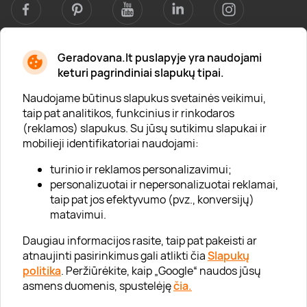
Geradovana.lt puslapyje yra naudojami
Apie mus
keturi pagrindiniai slapukų tipai.
Apie „Gera Dovana“
Naudojame būtinus slapukus svetainės veikimui,
taip pat analitikos, funkcinius ir rinkodaros
Lojalumo klubas
(reklamos) slapukus. Su jūsų sutikimu slapukai ir
Karjera
mobilieji identifikatoriai naudojami:
Visi partneriai
turinio ir reklamos personalizavimui;
personalizuotai ir nepersonalizuotai reklamai,
Kontaktai
taip pat jos efektyvumo (pvz., konversijų)
Tinklaraštis
matavimui.
Daugiau informacijos rasite, taip pat pakeisti ar
atnaujinti pasirinkimus gali atlikti čia
Slapukų
Informacija
politika
. Peržiūrėkite, kaip „Google“ naudos jūsų
asmens duomenis, spustelėję
čia.
„GERA DOVANA“ GRUPĖ