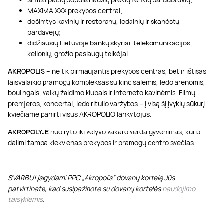
MAXIMA XXX prekybos centrai;
dešimtys kavinių ir restoranų, ledainių ir skanėstų
pardavėjų;
didžiausių Lietuvoje bankų skyriai, telekomunikacijos,
kelionių, grožio paslaugų teikėjai.
AKROPOLIS
– ne tik pirmaujantis prekybos centras, bet ir ištisas
laisvalaikio pramogų kompleksas su kino salėmis, ledo arenomis,
boulingais, vaikų žaidimo klubais ir interneto kavinėmis. Filmų
premjeros, koncertai, ledo ritulio varžybos – į visą šį įvykių sūkurį
kviečiame panirti visus AKROPOLIO lankytojus.
AKROPOLYJE
nuo ryto iki vėlyvo vakaro verda gyvenimas, kurio
dalimi tampa kiekvienas prekybos ir pramogų centro svečias.
SVARBU! Įsigydami PPC „Akropolis” dovanų kortelę Jūs
patvirtinate, kad susipažinote su dovanų kortelės
naudojimo
taisyklėmis
.