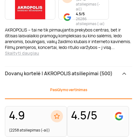
atsiliepimas (-
ai)
)
4.5/5
26286
atsiliepimas (-ai)
AKROPOLIS – tai ne tik pirmaujantis prekybos centras, bet ir
ištisas laisvalaikio pramogų kompleksas su kino salėmis, ledo
arenomis, boulingais, vaikų žaidimo klubais ir interneto kavinėmis.
Filmų premjeros, koncertai, ledo ritulio varžybos – į visą
...
Skaityti daugiau
Dovanų kortelė | AKROPOLIS atsiliepimai (500)
Pasiūlymo vertinimas
4.9
4.5/5
(2258 atsiliepimas (-ai))