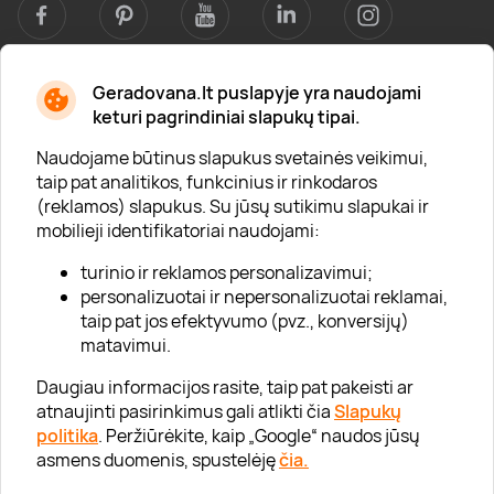
Geradovana.lt puslapyje yra naudojami
Apie mus
keturi pagrindiniai slapukų tipai.
Apie „Gera Dovana“
Naudojame būtinus slapukus svetainės veikimui,
taip pat analitikos, funkcinius ir rinkodaros
Lojalumo klubas
(reklamos) slapukus. Su jūsų sutikimu slapukai ir
Karjera
mobilieji identifikatoriai naudojami:
Visi partneriai
turinio ir reklamos personalizavimui;
personalizuotai ir nepersonalizuotai reklamai,
Kontaktai
taip pat jos efektyvumo (pvz., konversijų)
Tinklaraštis
matavimui.
Daugiau informacijos rasite, taip pat pakeisti ar
atnaujinti pasirinkimus gali atlikti čia
Slapukų
Informacija
politika
. Peržiūrėkite, kaip „Google“ naudos jūsų
asmens duomenis, spustelėję
čia.
„GERA DOVANA“ GRUPĖ