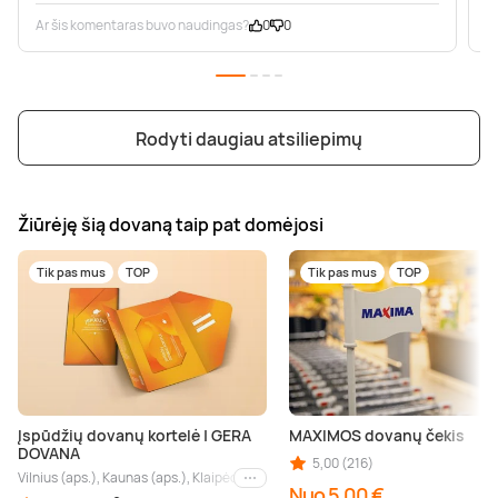
Ar šis komentaras buvo naudingas?
0
0
A
Rodyti daugiau atsiliepimų
Žiūrėję šią dovaną taip pat domėjosi
Tik pas mus
TOP
Tik pas mus
TOP
Įspūdžių dovanų kortelė | GERA
MAXIMOS dovanų čekis
DOVANA
5,00 (216)
Vilnius (aps.), Kaunas (aps.), Klaipėda (aps.), Palanga (aps.), Nida (aps.), Druskin
Kiti miestai
Nuo 5,00 €