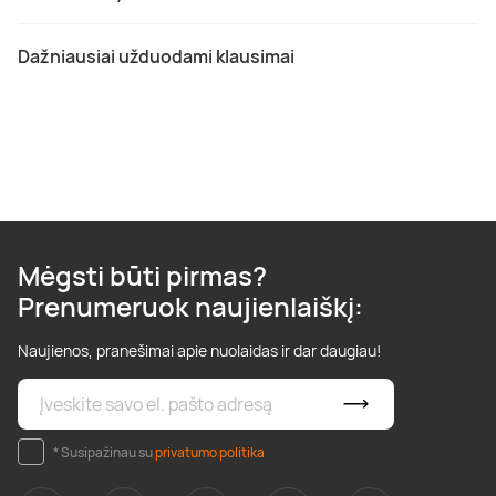
Dažniausiai užduodami klausimai
Mėgsti būti pirmas?
Prenumeruok naujienlaiškį:
Naujienos, pranešimai apie nuolaidas ir dar daugiau!
* Susipažinau su
privatumo politika