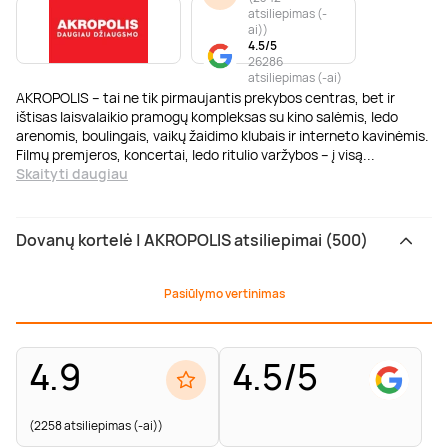
atsiliepimas (-
ai)
)
4.5/5
26286
atsiliepimas (-ai)
AKROPOLIS – tai ne tik pirmaujantis prekybos centras, bet ir
ištisas laisvalaikio pramogų kompleksas su kino salėmis, ledo
arenomis, boulingais, vaikų žaidimo klubais ir interneto kavinėmis.
Filmų premjeros, koncertai, ledo ritulio varžybos – į visą
...
Skaityti daugiau
Dovanų kortelė | AKROPOLIS atsiliepimai (500)
Pasiūlymo vertinimas
4.9
4.5/5
(2258 atsiliepimas (-ai))