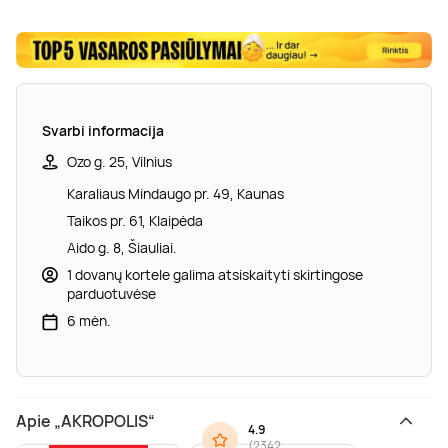
Svarbi informacija
Ozo g. 25, Vilnius
Karaliaus Mindaugo pr. 49, Kaunas
Taikos pr. 61, Klaipėda
Aido g. 8, Šiauliai.
1 dovanų kortele galima atsiskaityti skirtingose
parduotuvėse
6 mėn.
Apie „AKROPOLIS“
4.9
(
2342