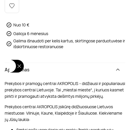
Poilsis dvaruose ir pilyse
Masažų kompleksai
Kitos vandens pramogos
Nuo 10 €
Galioja 6 mėnesius
Galima išnaudoti per kelis kartus, skirtingose parduotuvėse ir
išskirtiniuose restoranuose
Aprašymas
Prekybos ir pramogų centrai AKROPOLIS - didžiausi ir populiariausi
prekybos centrai Lietuvoje. Tai „miestai mieste“, į kuriuos kasmet
pirkti ir pramogauti atvyksta dešimtys milijonų pirkėjų.
Prekybos centrai AKROPOLIS įsikūrę didžiuosiuose Lietuvos
miestuose: Vilniuje, Kaune, Klaipėdoje ir Šiauliuose. Kiekviename
jų Jūsų laukia:
šimtai pačių populiariausių prekių ženklų parduotuvių;