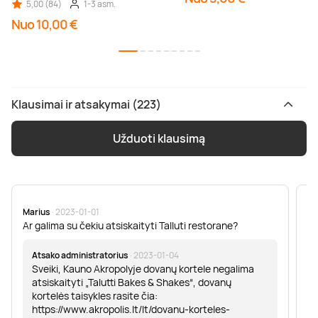
5,00 (84)
1-3 asm.
Nuo 10,00 €
Klausimai ir atsakymai (223)
Užduoti klausimą
Marius
· 2023-01-01
Sa
Ar galima su čekiu atsiskaityti Talluti restorane?
Sv
er
Atsako administratorius
· 2023-01-04
Sveiki, Kauno Akropolyje dovanų kortele negalima
atsiskaityti „Talutti Bakes & Shakes“, dovanų
kortelės taisykles rasite čia:
https://www.akropolis.lt/lt/dovanu-korteles-