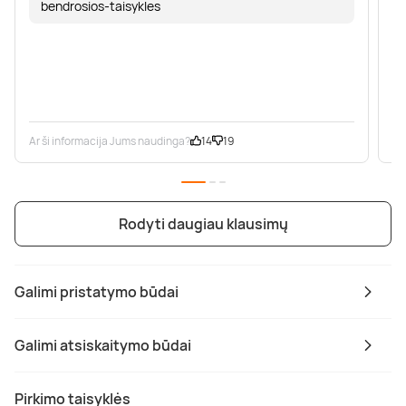
bendrosios-taisykles
Ar ši informacija Jums naudinga?
14
19
Ar
Rodyti daugiau klausimų
Galimi pristatymo būdai
Galimi atsiskaitymo būdai
Pirkimo taisyklės