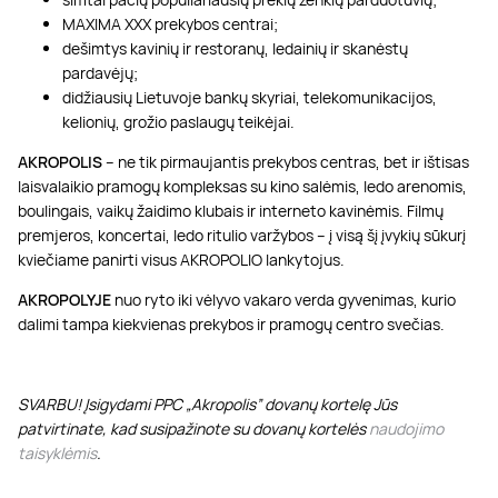
MAXIMA XXX prekybos centrai;
dešimtys kavinių ir restoranų, ledainių ir skanėstų
pardavėjų;
didžiausių Lietuvoje bankų skyriai, telekomunikacijos,
kelionių, grožio paslaugų teikėjai.
AKROPOLIS
– ne tik pirmaujantis prekybos centras, bet ir ištisas
laisvalaikio pramogų kompleksas su kino salėmis, ledo arenomis,
boulingais, vaikų žaidimo klubais ir interneto kavinėmis. Filmų
premjeros, koncertai, ledo ritulio varžybos – į visą šį įvykių sūkurį
kviečiame panirti visus AKROPOLIO lankytojus.
AKROPOLYJE
nuo ryto iki vėlyvo vakaro verda gyvenimas, kurio
dalimi tampa kiekvienas prekybos ir pramogų centro svečias.
SVARBU! Įsigydami PPC „Akropolis” dovanų kortelę Jūs
patvirtinate, kad susipažinote su dovanų kortelės
naudojimo
taisyklėmis
.