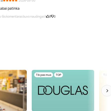
.0
· 2026-05-30
Labai patinka
r šis komentaras buvo naudingas?
0
0
Tik pas mus
TOP
Tik p