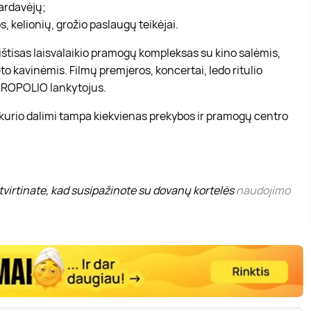
pardavėjų;
, kelionių, grožio paslaugų teikėjai.
r ištisas laisvalaikio pramogų kompleksas su kino salėmis,
to kavinėmis. Filmų premjeros, koncertai, ledo ritulio
 AKROPOLIO lankytojus.
 kurio dalimi tampa kiekvienas prekybos ir pramogų centro
virtinate, kad susipažinote su dovanų kortelės
naudojimo