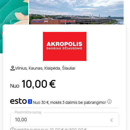
Vilnius, Kaunas, Klaipėda, Šiauliai
10,00
€
Nuo
Nuo 30 €, mokėk 3 dalimis be pabrangimo!
Pasirinkite sumą:
€
Įveskite sumą nuo: 10,00 € iki 500,00 €