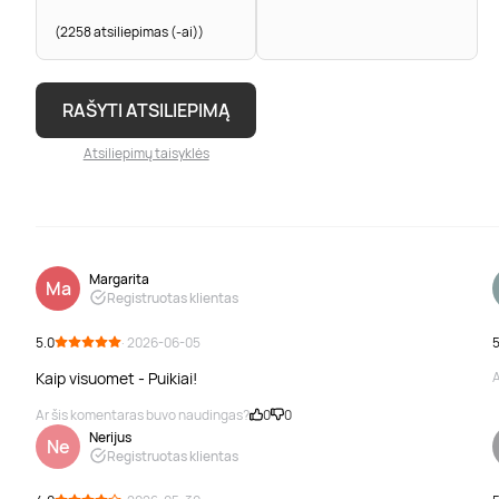
(2258 atsiliepimas (-ai))
RAŠYTI ATSILIEPIMĄ
Atsiliepimų taisyklės
Margarita
Ma
Registruotas klientas
5.0
· 2026-06-05
5
Kaip visuomet - Puikiai!
A
Ar šis komentaras buvo naudingas?
0
0
Nerijus
Ne
Registruotas klientas