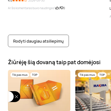
4.0
· 2026-05-30
5
Ar šis komentaras buvo naudingas?
0
0
A
Rodyti daugiau atsiliepimų
Žiūrėję šią dovaną taip pat domėjosi
Tik pas mus
TOP
Tik pas mus
TOP