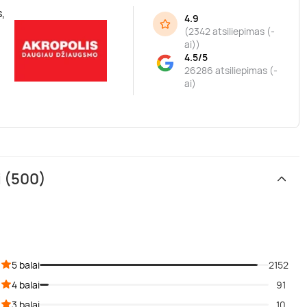
,
4.9
(
2342 atsiliepimas (-
ai)
)
4.5/5
26286 atsiliepimas (-
ai)
i (500)
5 balai
2152
4 balai
91
3 balai
10