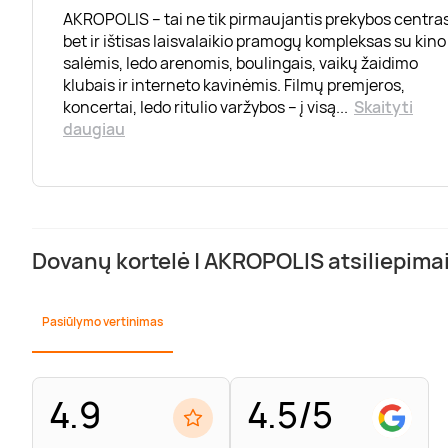
AKROPOLIS – tai ne tik pirmaujantis prekybos centras
bet ir ištisas laisvalaikio pramogų kompleksas su kino
salėmis, ledo arenomis, boulingais, vaikų žaidimo
klubais ir interneto kavinėmis. Filmų premjeros,
koncertai, ledo ritulio varžybos – į visą
...
Skaityti
daugiau
Dovanų kortelė | AKROPOLIS atsiliepima
Pasiūlymo vertinimas
4.9
4.5/5