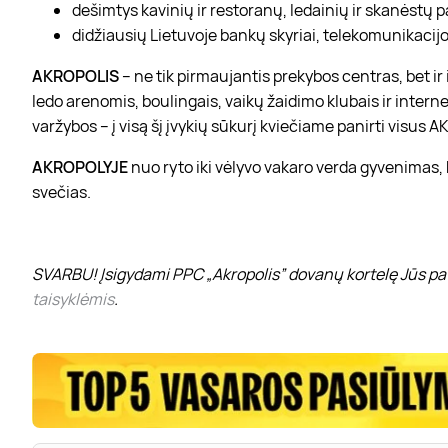
dešimtys kavinių ir restoranų, ledainių ir skanėstų 
didžiausių Lietuvoje bankų skyriai, telekomunikacijos
AKROPOLIS
– ne tik pirmaujantis prekybos centras, bet i
ledo arenomis, boulingais, vaikų žaidimo klubais ir interne
varžybos – į visą šį įvykių sūkurį kviečiame panirti visus
AKROPOLYJE
nuo ryto iki vėlyvo vakaro verda gyvenimas,
svečias.
SVARBU! Įsigydami PPC „Akropolis” dovanų kortelę Jūs pat
taisyklėmis
.