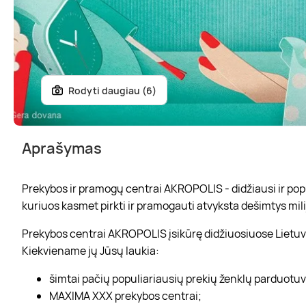
Rodyti daugiau (6)
Aprašymas
Prekybos ir pramogų centrai AKROPOLIS - didžiausi ir popul
kuriuos kasmet pirkti ir pramogauti atvyksta dešimtys mili
Prekybos centrai AKROPOLIS įsikūrę didžiuosiuose Lietuvo
Kiekviename jų Jūsų laukia:
šimtai pačių populiariausių prekių ženklų parduotu
MAXIMA XXX prekybos centrai;