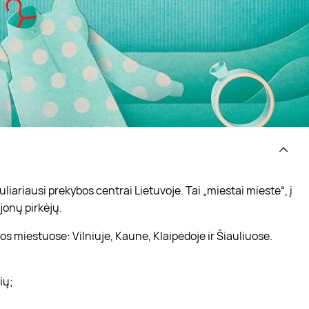
iariausi prekybos centrai Lietuvoje. Tai „miestai mieste“, į
jonų pirkėjų.
s miestuose: Vilniuje, Kaune, Klaipėdoje ir Šiauliuose.
vių;