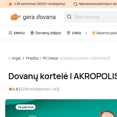
4.85 vertinimas (8000+ atsiliepimų)
Nemokamas keitimas ir at
Meniu
Dovanų idėjos
Vieta
Vasaros pasi
Atgal
Pradžia
PC čekiai
Dovanų kortelė | AKROPOLIS
Dovanų kortelė | AKROPOLI
4.9 (
2258 atsiliepimas (-ai)
)
Tik pas mus