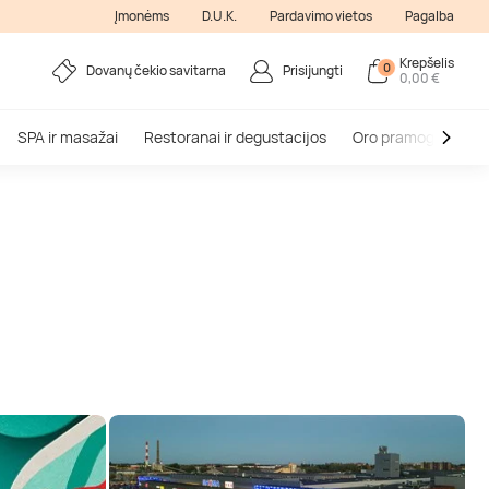
Įmonėms
D.U.K.
Pardavimo vietos
Pagalba
Krepšelis
0
Dovanų čekio savitarna
Prisijungti
0,00 €
SPA ir masažai
Restoranai ir degustacijos
Oro pramogos
V