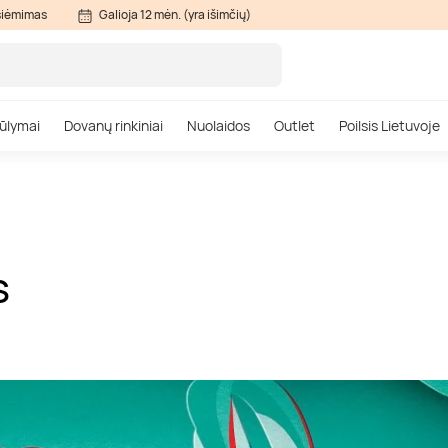
siėmimas
Galioja 12 mėn. (yra išimčių)
ūlymai
Dovanų rinkiniai
Nuolaidos
Outlet
Poilsis Lietuvoje
S