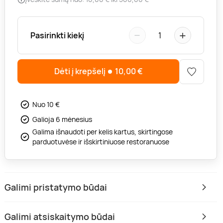
−
+
Pasirinkti kiekį
1
Dėti į krepšelį
10,00
€
Nuo 10 €
Galioja 6 mėnesius
Galima išnaudoti per kelis kartus, skirtingose
parduotuvėse ir išskirtiniuose restoranuose
Galimi pristatymo būdai
Galimi atsiskaitymo būdai