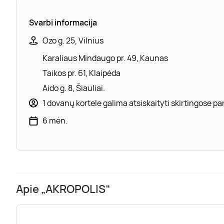
Svarbi informacija
Ozo g. 25, Vilnius
Karaliaus Mindaugo pr. 49, Kaunas
Taikos pr. 61, Klaipėda
Aido g. 8, Šiauliai.
1 dovanų kortele galima atsiskaityti skirtingose 
6 mėn.
Apie „AKROPOLIS“