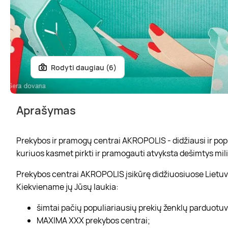
Rodyti daugiau (6)
Aprašymas
Prekybos ir pramogų centrai AKROPOLIS - didžiausi ir popul
kuriuos kasmet pirkti ir pramogauti atvyksta dešimtys mili
Prekybos centrai AKROPOLIS įsikūrę didžiuosiuose Lietuvo
Kiekviename jų Jūsų laukia:
šimtai pačių populiariausių prekių ženklų parduotu
MAXIMA XXX prekybos centrai;