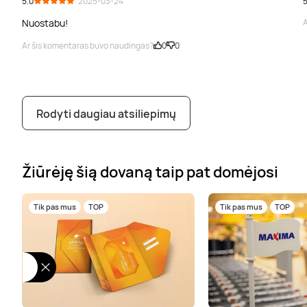
5.0
· 2025-03-24
5
Nuostabu!
A
Ar šis komentaras buvo naudingas?
0
0
Rodyti daugiau atsiliepimų
Žiūrėję šią dovaną taip pat domėjosi
Tik pas mus
TOP
Tik pas mus
TOP