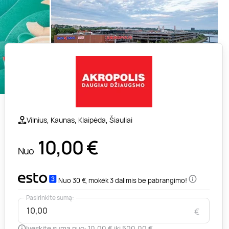
Vilnius, Kaunas, Klaipėda, Šiauliai
10,00
€
Nuo
Nuo 30 €, mokėk 3 dalimis be pabrangimo!
Pasirinkite sumą:
€
Įveskite sumą nuo: 10,00 € iki 500,00 €