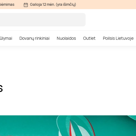
siėmimas
Galioja 12 mėn. (yra išimčių)
ūlymai
Dovanų rinkiniai
Nuolaidos
Outlet
Poilsis Lietuvoje
S