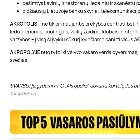
dešimtys kavinių ir restoranų, ledainių ir skanėstų 
didžiausių Lietuvoje bankų skyriai, telekomunikacijos
AKROPOLIS
– ne tik pirmaujantis prekybos centras, bet i
ledo arenomis, boulingais, vaikų žaidimo klubais ir interne
varžybos – į visą šį įvykių sūkurį kviečiame panirti visus
AKROPOLYJE
nuo ryto iki vėlyvo vakaro verda gyvenimas,
svečias.
SVARBU! Įsigydami PPC „Akropolis” dovanų kortelę Jūs pat
taisyklėmis
.