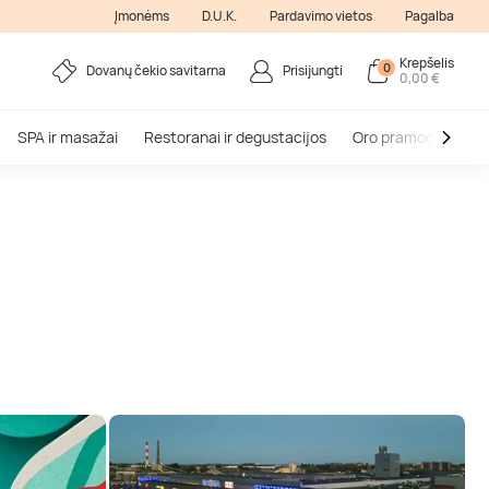
Įmonėms
D.U.K.
Pardavimo vietos
Pagalba
Krepšelis
0
Dovanų čekio savitarna
Prisijungti
0,00 €
SPA ir masažai
Restoranai ir degustacijos
Oro pramogos
V