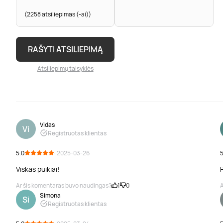
(2258 atsiliepimas (-ai))
RAŠYTI ATSILIEPIMĄ
Atsiliepimų taisyklės
Vidas
Vi
Registruotas klientas
5.0
· 2025-03-26
5
Viskas puikiai!
Ar šis komentaras buvo naudingas?
1
0
A
Simona
Si
Registruotas klientas