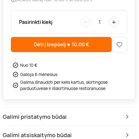
−
+
Pasirinkti kiekį
1
Dėti į krepšelį
10,00
€
Nuo 10 €
Galioja 6 mėnesius
Galima išnaudoti per kelis kartus, skirtingose
parduotuvėse ir išskirtiniuose restoranuose
Galimi pristatymo būdai
Galimi atsiskaitymo būdai