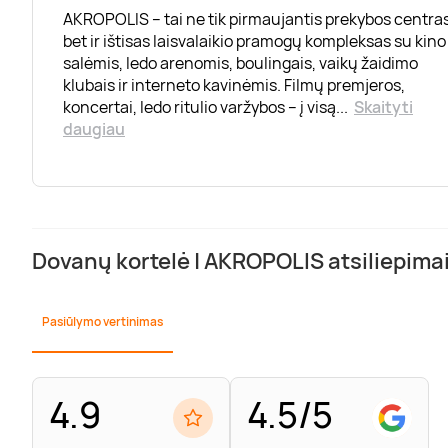
AKROPOLIS – tai ne tik pirmaujantis prekybos centras
bet ir ištisas laisvalaikio pramogų kompleksas su kino
salėmis, ledo arenomis, boulingais, vaikų žaidimo
klubais ir interneto kavinėmis. Filmų premjeros,
koncertai, ledo ritulio varžybos – į visą
...
Skaityti
daugiau
Dovanų kortelė | AKROPOLIS atsiliepima
Pasiūlymo vertinimas
4.9
4.5/5