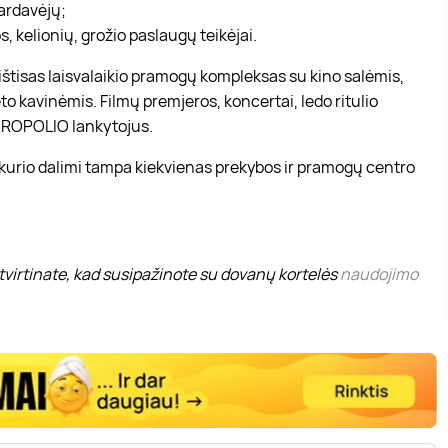
pardavėjų;
, kelionių, grožio paslaugų teikėjai.
r ištisas laisvalaikio pramogų kompleksas su kino salėmis,
to kavinėmis. Filmų premjeros, koncertai, ledo ritulio
 AKROPOLIO lankytojus.
 kurio dalimi tampa kiekvienas prekybos ir pramogų centro
virtinate, kad susipažinote su dovanų kortelės
naudojimo