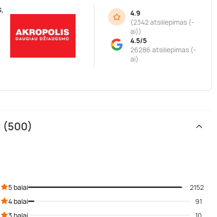
,
4.9
(
2342 atsiliepimas (-
ai)
)
4.5/5
26286 atsiliepimas (-
ai)
i (500)
5 balai
2152
4 balai
91
3 balai
10