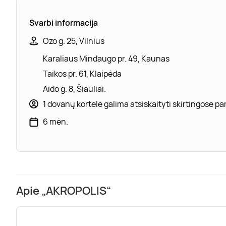
Svarbi informacija
Ozo g. 25, Vilnius
Karaliaus Mindaugo pr. 49, Kaunas
Taikos pr. 61, Klaipėda
Aido g. 8, Šiauliai.
1 dovanų kortele galima atsiskaityti skirtingose 
6 mėn.
Apie „AKROPOLIS“