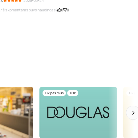
.0
· 2025-03-24
r šis komentaras buvo naudingas?
0
0
Tik pas mus
TOP
Tik p