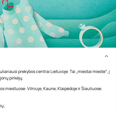
iariausi prekybos centrai Lietuvoje. Tai „miestai mieste“, į
jonų pirkėjų.
s miestuose: Vilniuje, Kaune, Klaipėdoje ir Šiauliuose.
vių;