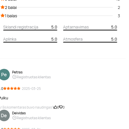
2 balai
2
1 balas
3
Sklandi registracija
5.0
Aptarnavimas
5.0
Aplinka
5.0
Atmosfera
5.0
Petras
Pe
Registruotas klientas
.0
· 2025-03-25
Puiku
r šis komentaras buvo naudingas?
0
0
Deividas
De
Registruotas klientas