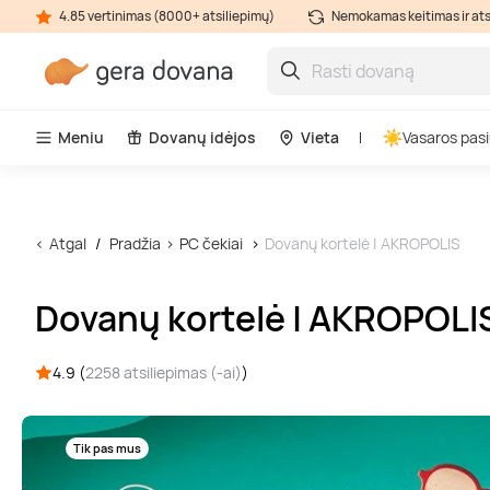
4.85 vertinimas (8000+ atsiliepimų)
Nemokamas keitimas ir at
Meniu
Dovanų idėjos
Vieta
Vasaros pasi
Atgal
Pradžia
PC čekiai
Dovanų kortelė | AKROPOLIS
Dovanų kortelė | AKROPOLI
4.9 (
2258 atsiliepimas (-ai)
)
Tik pas mus