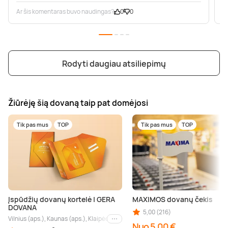
Ar šis komentaras buvo naudingas?
0
0
A
Rodyti daugiau atsiliepimų
Žiūrėję šią dovaną taip pat domėjosi
Tik pas mus
TOP
Tik pas mus
TOP
Įspūdžių dovanų kortelė | GERA
MAXIMOS dovanų čekis
DOVANA
5,00 (216)
Vilnius (aps.), Kaunas (aps.), Klaipėda (aps.), Palanga (aps.), Nida (aps.), Druskin
Kiti miestai
Nuo 5,00 €