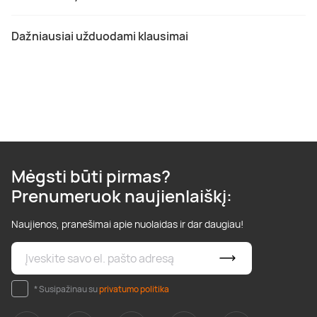
Dažniausiai užduodami klausimai
Mėgsti būti pirmas?
Prenumeruok naujienlaiškį:
Naujienos, pranešimai apie nuolaidas ir dar daugiau!
* Susipažinau su
privatumo politika