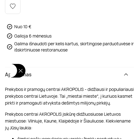
Poilsis dvaruose ir pilyse
Masažų kompleksai
Kitos vandens pramogos
Nuo 10 €
Galioja 6 mėnesius
Galima išnaudoti per kelis kartus, skirtingose parduotuvėse ir
išskirtiniuose restoranuose
Aprašymas
Prekybos ir pramogų centrai AKROPOLIS - didžiausi ir populiariausi
prekybos centrai Lietuvoje. Tai „miestai mieste“, į kuriuos kasmet
pirkti ir pramogauti atvyksta dešimtys milijonų pirkėjų.
Prekybos centrai AKROPOLIS įsikūrę didžiuosiuose Lietuvos
miestuose: Vilniuje, Kaune, Klaipėdoje ir Šiauliuose. Kiekviename
jų Jūsų laukia:
šimtai pačių populiariausių prekių ženklų parduotuvių;