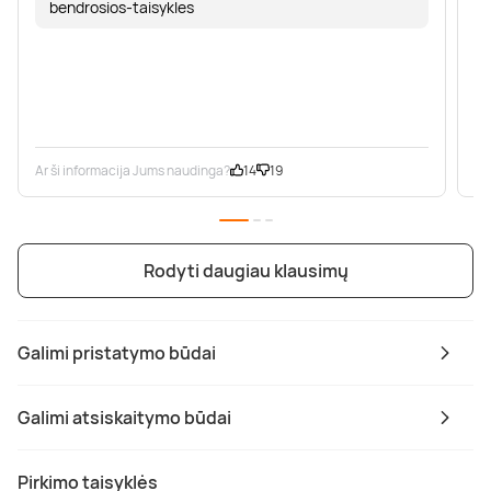
bendrosios-taisykles
Ar ši informacija Jums naudinga?
14
19
Ar
Rodyti daugiau klausimų
Galimi pristatymo būdai
Galimi atsiskaitymo būdai
Pirkimo taisyklės