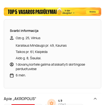
Svarbi informacija
Ozo g. 25, Vilnius
Karaliaus Mindaugo pr. 49, Kaunas
Taikos pr. 61, Klaipėda
Aido g. 8, Šiauliai.
1 dovanų kortele galima atsiskaityti skirtingose
parduotuvėse
6 mėn.
Apie „AKROPOLIS“
4.9
(
2342