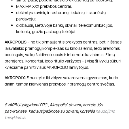
MAXIMA XXX prekybos centrai;
dešimtys kavinių ir restoranų, ledainių ir skanėstų
pardavėjų;
didžiausių Lietuvoje bankų skyriai, telekomunikacijos,
kelionių, grožio paslaugų teikėjai.
AKROPOLIS
– ne tik pirmaujantis prekybos centras, bet ir ištisas
laisvalaikio pramogų kompleksas su kino salėmis, ledo arenomis,
boulingais, vaikų žaidimo klubais ir interneto kavinėmis. Filmų
premjeros, koncertai, ledo ritulio varžybos – į visą šį įvykių sūkurį
kviečiame panirti visus AKROPOLIO lankytojus.
AKROPOLYJE
nuo ryto iki vėlyvo vakaro verda gyvenimas, kurio
dalimi tampa kiekvienas prekybos ir pramogų centro svečias.
SVARBU! Įsigydami PPC „Akropolis” dovanų kortelę Jūs
patvirtinate, kad susipažinote su dovanų kortelės
naudojimo
taisyklėmis
.