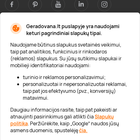
Geradovana.lt puslapyje yra naudojami
Apie mus
keturi pagrindiniai slapukų tipai.
Apie „Gera Dovana“
Naudojame būtinus slapukus svetainės veikimui,
taip pat analitikos, funkcinius ir rinkodaros
Lojalumo klubas
(reklamos) slapukus. Su jūsų sutikimu slapukai ir
Karjera
mobilieji identifikatoriai naudojami:
Visi partneriai
turinio ir reklamos personalizavimui;
personalizuotai ir nepersonalizuotai reklamai,
Kontaktai
taip pat jos efektyvumo (pvz., konversijų)
Tinklaraštis
matavimui.
Daugiau informacijos rasite, taip pat pakeisti ar
atnaujinti pasirinkimus gali atlikti čia
Slapukų
Informacija
politika
. Peržiūrėkite, kaip „Google“ naudos jūsų
asmens duomenis, spustelėję
čia.
„GERA DOVANA“ GRUPĖ