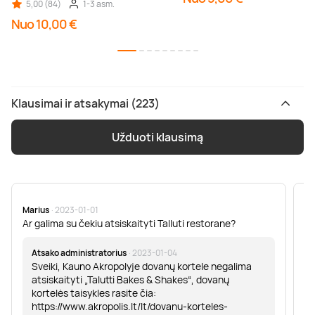
5,00 (84)
1-3 asm.
Nuo 10,00 €
Klausimai ir atsakymai (223)
Užduoti klausimą
Marius
· 2023-01-01
Sa
Ar galima su čekiu atsiskaityti Talluti restorane?
Sv
er
Atsako administratorius
· 2023-01-04
Sveiki, Kauno Akropolyje dovanų kortele negalima
atsiskaityti „Talutti Bakes & Shakes“, dovanų
kortelės taisykles rasite čia:
https://www.akropolis.lt/lt/dovanu-korteles-