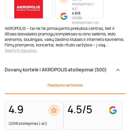
atsiliepimas (-
ai)
)
4.5/5
26286
atsiliepimas (-ai)
AKROPOLIS – tai ne tik pirmaujantis prekybos centras, bet ir
ištisas laisvalaikio pramogų kompleksas su kino salėmis, ledo
arenomis, boulingais, vaikų žaidimo klubais ir interneto kavinėmis.
Filmų premjeros, koncertai, ledo ritulio varžybos – į visą
...
Skaityti daugiau
Dovanų kortelė | AKROPOLIS atsiliepimai (500)
Pasiūlymo vertinimas
4.9
4.5/5
(2258 atsiliepimas (-ai))