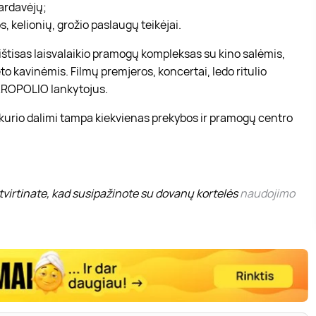
pardavėjų;
, kelionių, grožio paslaugų teikėjai.
r ištisas laisvalaikio pramogų kompleksas su kino salėmis,
to kavinėmis. Filmų premjeros, koncertai, ledo ritulio
 AKROPOLIO lankytojus.
 kurio dalimi tampa kiekvienas prekybos ir pramogų centro
virtinate, kad susipažinote su dovanų kortelės
naudojimo