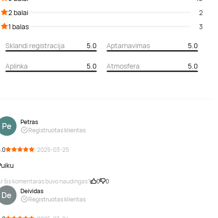
2 balai
2
1 balas
3
Sklandi registracija
5.0
Aptarnavimas
5.0
Aplinka
5.0
Atmosfera
5.0
Petras
Pe
Registruotas klientas
.0
· 2025-03-25
Puiku
r šis komentaras buvo naudingas?
0
0
Deividas
De
Registruotas klientas