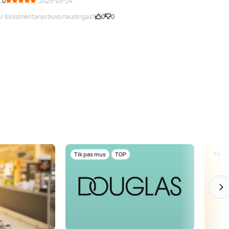
.0
· 2025-03-24
r šis komentaras buvo naudingas?
0
0
Tik pas mus
TOP
Tik p