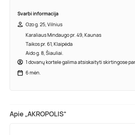
Svarbi informacija
Ozo g. 25, Vilnius
Karaliaus Mindaugo pr. 49, Kaunas
Taikos pr. 61, Klaipėda
Aido g. 8, Šiauliai.
1 dovanų kortele galima atsiskaityti skirtingose 
6 mėn.
Apie „AKROPOLIS“