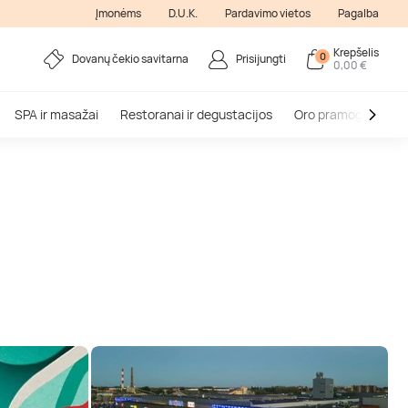
Įmonėms
D.U.K.
Pardavimo vietos
Pagalba
Krepšelis
0
Dovanų čekio savitarna
Prisijungti
0,00 €
SPA ir masažai
Restoranai ir degustacijos
Oro pramogos
V