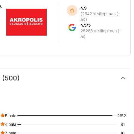
,
4.9
(
2342 atsiliepimas (-
ai)
)
4.5/5
26286 atsiliepimas (-
ai)
i (500)
5 balai
2152
4 balai
91
3 balai
10