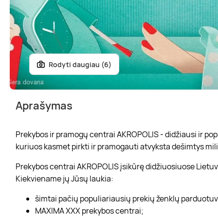
Rodyti daugiau (6)
Aprašymas
Prekybos ir pramogų centrai AKROPOLIS - didžiausi ir popul
kuriuos kasmet pirkti ir pramogauti atvyksta dešimtys mili
Prekybos centrai AKROPOLIS įsikūrę didžiuosiuose Lietuvo
Kiekviename jų Jūsų laukia:
šimtai pačių populiariausių prekių ženklų parduotu
MAXIMA XXX prekybos centrai;