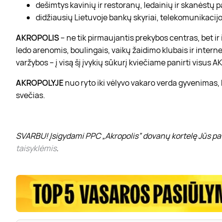
dešimtys kavinių ir restoranų, ledainių ir skanėstų 
didžiausių Lietuvoje bankų skyriai, telekomunikacijos
AKROPOLIS
– ne tik pirmaujantis prekybos centras, bet i
ledo arenomis, boulingais, vaikų žaidimo klubais ir interne
varžybos – į visą šį įvykių sūkurį kviečiame panirti visus
AKROPOLYJE
nuo ryto iki vėlyvo vakaro verda gyvenimas,
svečias.
SVARBU! Įsigydami PPC „Akropolis” dovanų kortelę Jūs pat
taisyklėmis
.