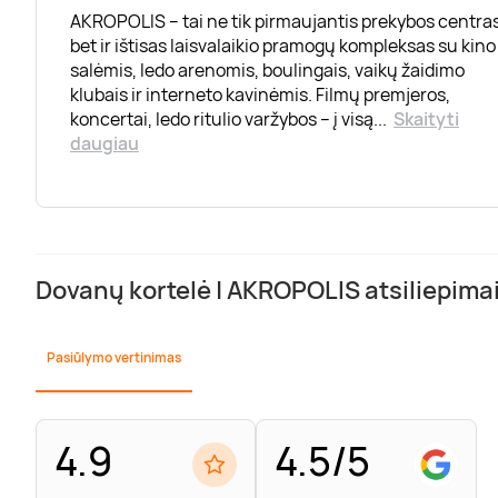
AKROPOLIS – tai ne tik pirmaujantis prekybos centras
bet ir ištisas laisvalaikio pramogų kompleksas su kino
salėmis, ledo arenomis, boulingais, vaikų žaidimo
klubais ir interneto kavinėmis. Filmų premjeros,
koncertai, ledo ritulio varžybos – į visą
...
Skaityti
daugiau
Dovanų kortelė | AKROPOLIS atsiliepima
Pasiūlymo vertinimas
4.9
4.5/5