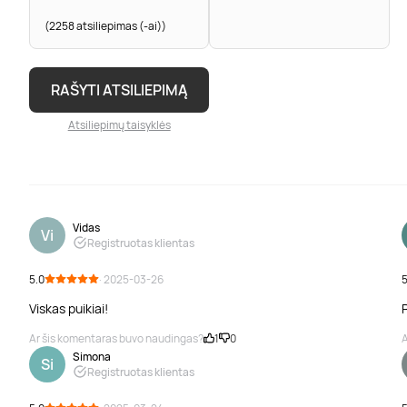
(2258 atsiliepimas (-ai))
RAŠYTI ATSILIEPIMĄ
Atsiliepimų taisyklės
Vidas
Vi
Registruotas klientas
5.0
· 2025-03-26
5
Viskas puikiai!
Ar šis komentaras buvo naudingas?
1
0
A
Simona
Si
Registruotas klientas