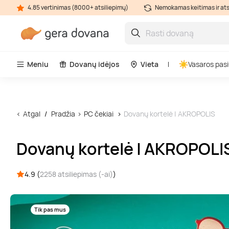
4.85 vertinimas (8000+ atsiliepimų)
Nemokamas keitimas ir at
Meniu
Dovanų idėjos
Vieta
Vasaros pasi
Atgal
Pradžia
PC čekiai
Dovanų kortelė | AKROPOLIS
Dovanų kortelė | AKROPOLI
4.9 (
2258 atsiliepimas (-ai)
)
Tik pas mus