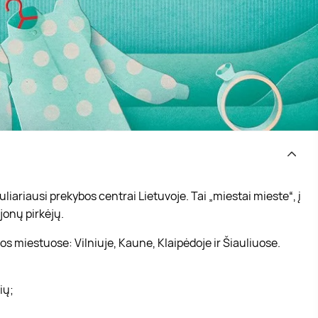
iariausi prekybos centrai Lietuvoje. Tai „miestai mieste“, į
jonų pirkėjų.
s miestuose: Vilniuje, Kaune, Klaipėdoje ir Šiauliuose.
vių;