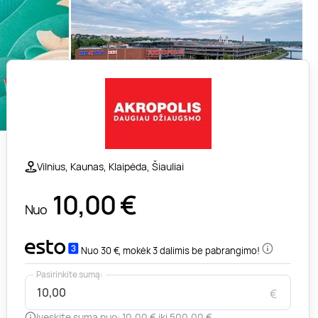
Vilnius, Kaunas, Klaipėda, Šiauliai
10,00
€
Nuo
Nuo 30 €, mokėk 3 dalimis be pabrangimo!
Pasirinkite sumą:
€
Įveskite sumą nuo: 10,00 € iki 500,00 €