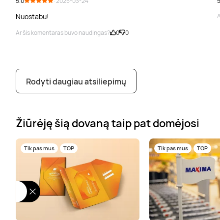
5.0
· 2025-03-24
5
Nuostabu!
A
Ar šis komentaras buvo naudingas?
0
0
Rodyti daugiau atsiliepimų
Žiūrėję šią dovaną taip pat domėjosi
Tik pas mus
TOP
Tik pas mus
TOP