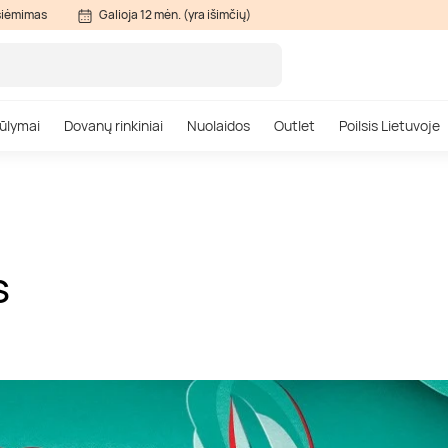
siėmimas
Galioja 12 mėn. (yra išimčių)
ūlymai
Dovanų rinkiniai
Nuolaidos
Outlet
Poilsis Lietuvoje
S