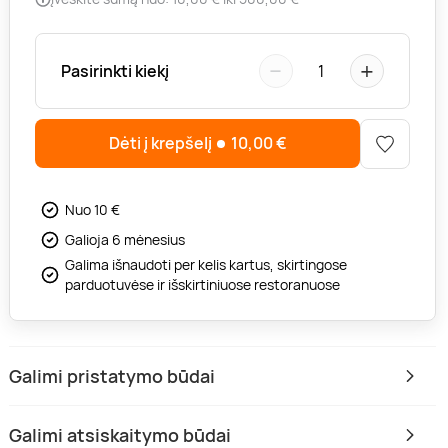
−
+
Pasirinkti kiekį
1
Dėti į krepšelį
10,00
€
Nuo 10 €
Galioja 6 mėnesius
Galima išnaudoti per kelis kartus, skirtingose
parduotuvėse ir išskirtiniuose restoranuose
Galimi pristatymo būdai
Galimi atsiskaitymo būdai