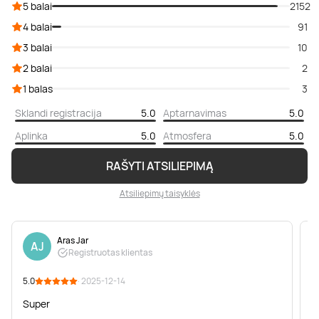
5 balai
2152
4 balai
91
3 balai
10
2 balai
2
1 balas
3
Sklandi registracija
5.0
Aptarnavimas
5.0
Aplinka
5.0
Atmosfera
5.0
RAŠYTI ATSILIEPIMĄ
Atsiliepimų taisyklės
Aras Jar
AJ
Registruotas klientas
5.0
· 2025-12-14
5
Super
s