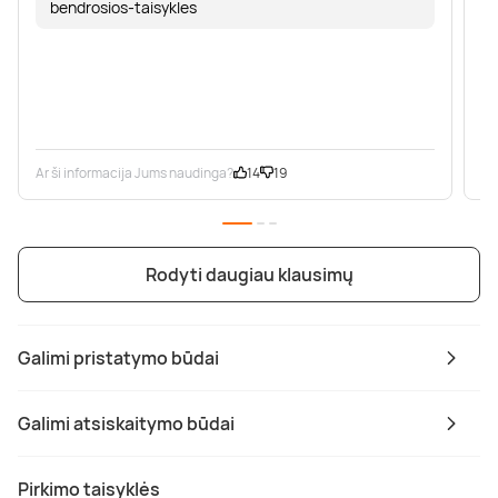
bendrosios-taisykles
Ar ši informacija Jums naudinga?
14
19
Ar
Rodyti daugiau klausimų
Galimi pristatymo būdai
Galimi atsiskaitymo būdai
Pirkimo taisyklės