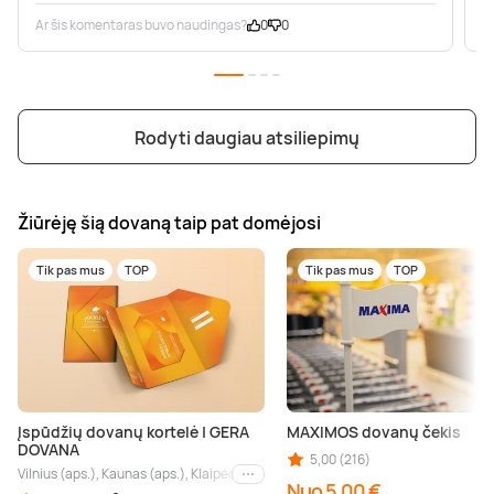
Ar šis komentaras buvo naudingas?
0
0
A
Rodyti daugiau atsiliepimų
Žiūrėję šią dovaną taip pat domėjosi
Tik pas mus
TOP
Tik pas mus
TOP
Įspūdžių dovanų kortelė | GERA
MAXIMOS dovanų čekis
DOVANA
5,00 (216)
Vilnius (aps.), Kaunas (aps.), Klaipėda (aps.), Palanga (aps.), Nida (aps.), Druskin
Kiti miestai
Nuo 5,00 €