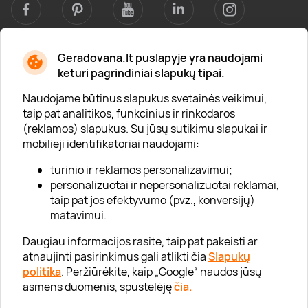
Geradovana.lt puslapyje yra naudojami
Apie mus
keturi pagrindiniai slapukų tipai.
Apie „Gera Dovana“
Naudojame būtinus slapukus svetainės veikimui,
taip pat analitikos, funkcinius ir rinkodaros
Lojalumo klubas
(reklamos) slapukus. Su jūsų sutikimu slapukai ir
Karjera
mobilieji identifikatoriai naudojami:
Visi partneriai
turinio ir reklamos personalizavimui;
personalizuotai ir nepersonalizuotai reklamai,
Kontaktai
taip pat jos efektyvumo (pvz., konversijų)
Tinklaraštis
matavimui.
Daugiau informacijos rasite, taip pat pakeisti ar
atnaujinti pasirinkimus gali atlikti čia
Slapukų
Informacija
politika
. Peržiūrėkite, kaip „Google“ naudos jūsų
asmens duomenis, spustelėję
čia.
„GERA DOVANA“ GRUPĖ