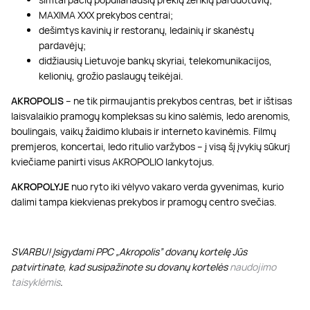
MAXIMA XXX prekybos centrai;
dešimtys kavinių ir restoranų, ledainių ir skanėstų
pardavėjų;
didžiausių Lietuvoje bankų skyriai, telekomunikacijos,
kelionių, grožio paslaugų teikėjai.
AKROPOLIS
– ne tik pirmaujantis prekybos centras, bet ir ištisas
laisvalaikio pramogų kompleksas su kino salėmis, ledo arenomis,
boulingais, vaikų žaidimo klubais ir interneto kavinėmis. Filmų
premjeros, koncertai, ledo ritulio varžybos – į visą šį įvykių sūkurį
kviečiame panirti visus AKROPOLIO lankytojus.
AKROPOLYJE
nuo ryto iki vėlyvo vakaro verda gyvenimas, kurio
dalimi tampa kiekvienas prekybos ir pramogų centro svečias.
SVARBU! Įsigydami PPC „Akropolis” dovanų kortelę Jūs
patvirtinate, kad susipažinote su dovanų kortelės
naudojimo
taisyklėmis
.