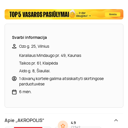
Svarbi informacija
Ozo g. 25, Vilnius
Karaliaus Mindaugo pr. 49, Kaunas
Taikos pr. 61, Klaipėda
Aido g. 8, Šiauliai.
1 dovanų kortele galima atsiskaityti skirtingose
parduotuvėse
6 mėn.
Apie „AKROPOLIS“
4.9
(
2342