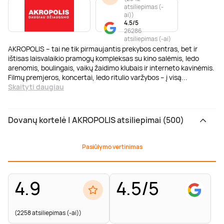
atsiliepimas (-
ai)
)
4.5/5
26286
atsiliepimas (-ai)
AKROPOLIS – tai ne tik pirmaujantis prekybos centras, bet ir
ištisas laisvalaikio pramogų kompleksas su kino salėmis, ledo
arenomis, boulingais, vaikų žaidimo klubais ir interneto kavinėmis.
Filmų premjeros, koncertai, ledo ritulio varžybos – į visą
...
Skaityti daugiau
Dovanų kortelė | AKROPOLIS atsiliepimai (500)
Pasiūlymo vertinimas
4.9
4.5/5
(2258 atsiliepimas (-ai))