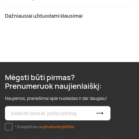
Dažniausiai užduodami klausimai
Mėgsti būti pirmas?
Prenumeruok naujienlaiškį:
Naujienos, pranešimai apie nuolaidas ir dar daugiau!
* Susipažinau su
privatumo politika