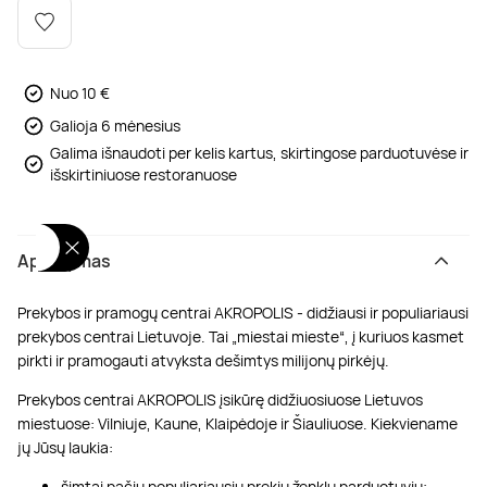
Poilsis dvaruose ir pilyse
Masažų kompleksai
Kitos vandens pramogos
Nuo 10 €
Galioja 6 mėnesius
Galima išnaudoti per kelis kartus, skirtingose parduotuvėse ir
išskirtiniuose restoranuose
Aprašymas
Prekybos ir pramogų centrai AKROPOLIS - didžiausi ir populiariausi
prekybos centrai Lietuvoje. Tai „miestai mieste“, į kuriuos kasmet
pirkti ir pramogauti atvyksta dešimtys milijonų pirkėjų.
Prekybos centrai AKROPOLIS įsikūrę didžiuosiuose Lietuvos
miestuose: Vilniuje, Kaune, Klaipėdoje ir Šiauliuose. Kiekviename
jų Jūsų laukia:
šimtai pačių populiariausių prekių ženklų parduotuvių;