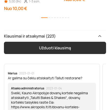
5,00 (84)
1-3 asm.
Nuo 10,00 €
Klausimai ir atsakymai (223)
Užduoti klausimą
Marius
· 2023-01-01
Sa
Ar galima su čekiu atsiskaityti Talluti restorane?
Sv
er
Atsako administratorius
· 2023-01-04
Sveiki, Kauno Akropolyje dovanų kortele negalima
atsiskaityti „Talutti Bakes & Shakes“, dovanų
kortelės taisykles rasite čia:
https://www.akropolis.lt/lt/dovanu-korteles-