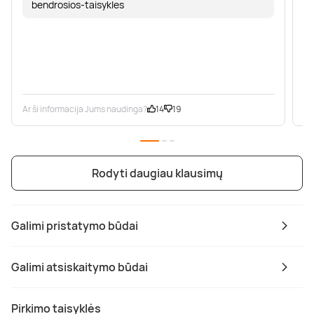
bendrosios-taisykles
Ar ši informacija Jums naudinga?
14
19
Ar
Rodyti daugiau klausimų
Galimi pristatymo būdai
Galimi atsiskaitymo būdai
Pirkimo taisyklės