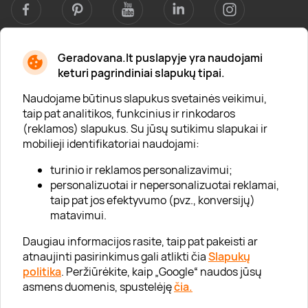
Geradovana.lt puslapyje yra naudojami
Apie mus
keturi pagrindiniai slapukų tipai.
Apie „Gera Dovana“
Naudojame būtinus slapukus svetainės veikimui,
taip pat analitikos, funkcinius ir rinkodaros
Lojalumo klubas
(reklamos) slapukus. Su jūsų sutikimu slapukai ir
Karjera
mobilieji identifikatoriai naudojami:
Visi partneriai
turinio ir reklamos personalizavimui;
personalizuotai ir nepersonalizuotai reklamai,
Kontaktai
taip pat jos efektyvumo (pvz., konversijų)
Tinklaraštis
matavimui.
Daugiau informacijos rasite, taip pat pakeisti ar
atnaujinti pasirinkimus gali atlikti čia
Slapukų
Informacija
politika
. Peržiūrėkite, kaip „Google“ naudos jūsų
asmens duomenis, spustelėję
čia.
„GERA DOVANA“ GRUPĖ