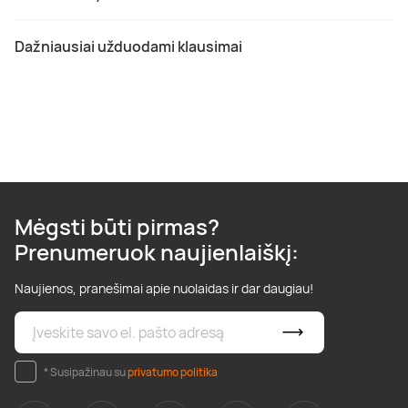
Dažniausiai užduodami klausimai
Mėgsti būti pirmas?
Prenumeruok naujienlaiškį:
Naujienos, pranešimai apie nuolaidas ir dar daugiau!
* Susipažinau su
privatumo politika