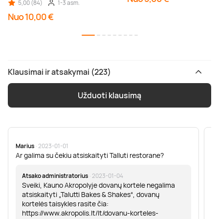
5,00 (84)
1-3 asm.
Nuo 10,00 €
Klausimai ir atsakymai (223)
Užduoti klausimą
Marius
· 2023-01-01
Sa
Ar galima su čekiu atsiskaityti Talluti restorane?
Sv
er
Atsako administratorius
· 2023-01-04
Sveiki, Kauno Akropolyje dovanų kortele negalima
atsiskaityti „Talutti Bakes & Shakes“, dovanų
kortelės taisykles rasite čia:
https://www.akropolis.lt/lt/dovanu-korteles-