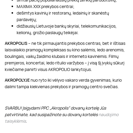
MAXIMA XXX prekybos centrai;
dešimtys kavinių ir restoranų, ledainių ir skanėstų
pardavėjų;
didžiausių Lietuvoje bankų skyriai, telekomunikacijos,
kelionių, grožio paslaugų teikėjai.
AKROPOLIS
– ne tik pirmaujantis prekybos centras, bet ir ištisas
laisvalaikio pramogų kompleksas su kino salėmis, ledo arenomis,
boulingais, vaikų žaidimo klubais ir interneto kavinėmis. Filmų
premjeros, koncertai, ledo ritulio varžybos – į visą šį įvykių sūkurį
kviečiame panirti visus AKROPOLIO lankytojus.
AKROPOLYJE
nuo ryto iki vėlyvo vakaro verda gyvenimas, kurio
dalimi tampa kiekvienas prekybos ir pramogų centro svečias.
SVARBU! Įsigydami PPC „Akropolis” dovanų kortelę Jūs
patvirtinate, kad susipažinote su dovanų kortelės
naudojimo
taisyklėmis
.