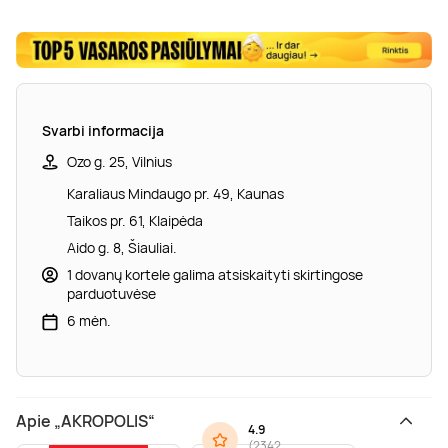
Svarbi informacija
Ozo g. 25, Vilnius
Karaliaus Mindaugo pr. 49, Kaunas
Taikos pr. 61, Klaipėda
Aido g. 8, Šiauliai.
1 dovanų kortele galima atsiskaityti skirtingose
parduotuvėse
6 mėn.
Apie „AKROPOLIS“
4.9
(
2342