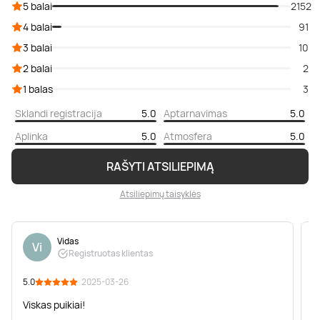
5 balai
2152
4 balai
91
3 balai
10
2 balai
2
1 balas
3
Sklandi registracija
5.0
Aptarnavimas
5.0
Aplinka
5.0
Atmosfera
5.0
RAŠYTI ATSILIEPIMĄ
Atsiliepimų taisyklės
Vidas
Vi
Registruotas klientas
5.0
· 2025-03-26
5
Viskas puikiai!
P