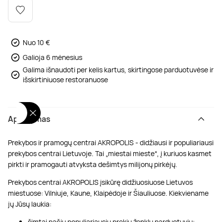
Poilsis dvaruose ir pilyse
Masažų kompleksai
Kitos vandens pramogos
Nuo 10 €
Galioja 6 mėnesius
Galima išnaudoti per kelis kartus, skirtingose parduotuvėse ir
išskirtiniuose restoranuose
Aprašymas
Prekybos ir pramogų centrai AKROPOLIS - didžiausi ir populiariausi
prekybos centrai Lietuvoje. Tai „miestai mieste“, į kuriuos kasmet
pirkti ir pramogauti atvyksta dešimtys milijonų pirkėjų.
Prekybos centrai AKROPOLIS įsikūrę didžiuosiuose Lietuvos
miestuose: Vilniuje, Kaune, Klaipėdoje ir Šiauliuose. Kiekviename
jų Jūsų laukia:
šimtai pačių populiariausių prekių ženklų parduotuvių;