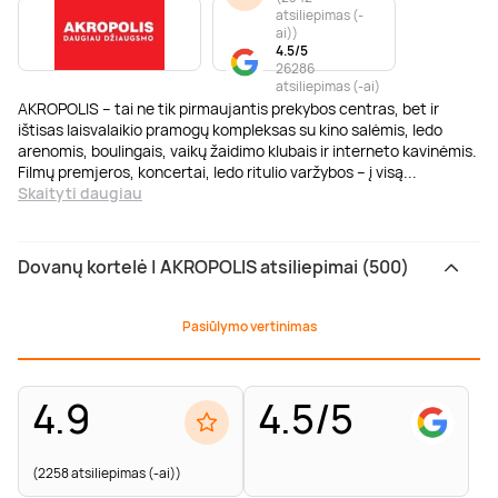
atsiliepimas (-
ai)
)
4.5/5
26286
atsiliepimas (-ai)
AKROPOLIS – tai ne tik pirmaujantis prekybos centras, bet ir
ištisas laisvalaikio pramogų kompleksas su kino salėmis, ledo
arenomis, boulingais, vaikų žaidimo klubais ir interneto kavinėmis.
Filmų premjeros, koncertai, ledo ritulio varžybos – į visą
...
Skaityti daugiau
Dovanų kortelė | AKROPOLIS atsiliepimai (500)
Pasiūlymo vertinimas
4.9
4.5/5
(2258 atsiliepimas (-ai))