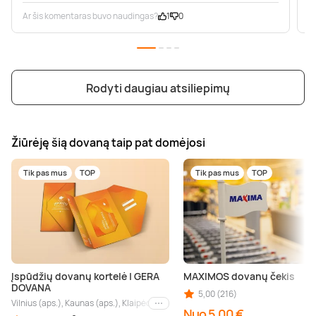
Ar šis komentaras buvo naudingas?
1
0
A
Rodyti daugiau atsiliepimų
Žiūrėję šią dovaną taip pat domėjosi
Tik pas mus
TOP
Tik pas mus
TOP
Įspūdžių dovanų kortelė | GERA
MAXIMOS dovanų čekis
DOVANA
5,00 (216)
Vilnius (aps.), Kaunas (aps.), Klaipėda (aps.), Palanga (aps.), Nida (aps.), Druskin
Kiti miestai
Nuo 5,00 €