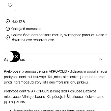
Poilsis dvaruose ir pilyse
Masažų kompleksai
Kitos vandens pramogos
Nuo 10 €
Galioja 6 mėnesius
Galima išnaudoti per kelis kartus, skirtingose parduotuvėse ir
išskirtiniuose restoranuose
Aprašymas
Prekybos ir pramogų centrai AKROPOLIS - didžiausi ir populiariausi
prekybos centrai Lietuvoje. Tai „miestai mieste“, į kuriuos kasmet
pirkti ir pramogauti atvyksta dešimtys milijonų pirkėjų.
Prekybos centrai AKROPOLIS įsikūrę didžiuosiuose Lietuvos
miestuose: Vilniuje, Kaune, Klaipėdoje ir Šiauliuose. Kiekviename
jų Jūsų laukia:
šimtai pačių populiariausių prekių ženklų parduotuvių;