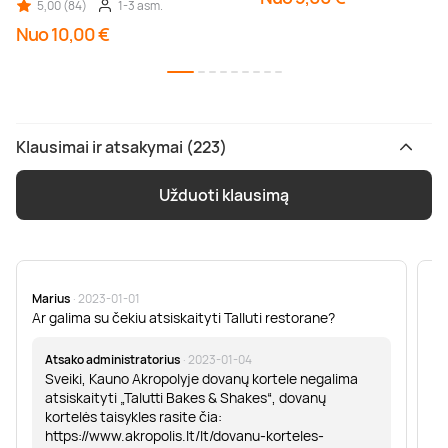
5,00 (84)
1-3 asm.
Nuo 10,00 €
Klausimai ir atsakymai (223)
Užduoti klausimą
Marius
· 2023-01-01
Sa
Ar galima su čekiu atsiskaityti Talluti restorane?
Sv
er
Atsako administratorius
· 2023-01-04
Sveiki, Kauno Akropolyje dovanų kortele negalima
atsiskaityti „Talutti Bakes & Shakes“, dovanų
kortelės taisykles rasite čia:
https://www.akropolis.lt/lt/dovanu-korteles-