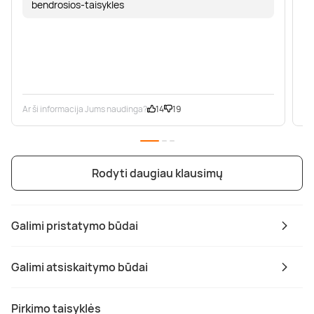
bendrosios-taisykles
Ar ši informacija Jums naudinga?
14
19
Ar
Rodyti daugiau klausimų
Galimi pristatymo būdai
Galimi atsiskaitymo būdai
Pirkimo taisyklės