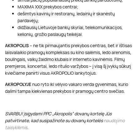
MAXIMA XXX prekybos centrai;
dešimtys kavinių ir restoranų, ledainių ir skanėstų
pardavėjų;
didžiausių Lietuvoje bankų skyriai, telekomunikacijos,
kelionių, grožio paslaugų teikėjai.
AKROPOLIS
– ne tik pirmaujantis prekybos centras, bet ir ištisas
laisvalaikio pramogų kompleksas su kino salėmis, ledo arenomis,
boulingais, vaikų žaidimo klubais ir interneto kavinėmis. Filmų
premjeros, koncertai, ledo ritulio varžybos – į visą šį įvykių sūkurį
kviečiame panirti visus AKROPOLIO lankytojus.
AKROPOLYJE
nuo ryto iki vėlyvo vakaro verda gyvenimas, kurio
dalimi tampa kiekvienas prekybos ir pramogų centro svečias.
SVARBU! Įsigydami PPC „Akropolis” dovanų kortelę Jūs
patvirtinate, kad susipažinote su dovanų kortelės
naudojimo
taisyklėmis
.