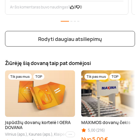
Ar šis komentaras buvo naudingas?
0
0
A
Rodyti daugiau atsiliepimų
Žiūrėję šią dovaną taip pat domėjosi
Tik pas mus
TOP
Tik pas mus
TOP
Įspūdžių dovanų kortelė | GERA
MAXIMOS dovanų čekis
DOVANA
5,00 (216)
Vilnius (aps.), Kaunas (aps.), Klaipėda (aps.), Palanga (aps.), Nida (aps.), Druskin
Kiti miestai
Nuo 5,00 €