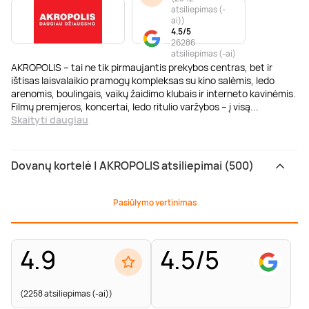
atsiliepimas (-
ai)
)
4.5/5
26286
atsiliepimas (-ai)
AKROPOLIS – tai ne tik pirmaujantis prekybos centras, bet ir
ištisas laisvalaikio pramogų kompleksas su kino salėmis, ledo
arenomis, boulingais, vaikų žaidimo klubais ir interneto kavinėmis.
Filmų premjeros, koncertai, ledo ritulio varžybos – į visą
...
Skaityti daugiau
Dovanų kortelė | AKROPOLIS atsiliepimai (500)
Pasiūlymo vertinimas
4.9
4.5/5
(2258 atsiliepimas (-ai))