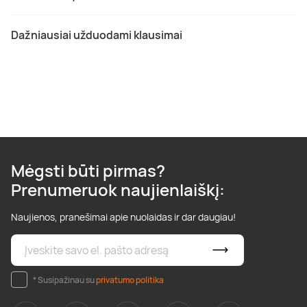
Dažniausiai užduodami klausimai
Mėgsti būti pirmas?
Prenumeruok naujienlaiškį:
Naujienos, pranešimai apie nuolaidas ir dar daugiau!
* Susipažinau su
privatumo politika