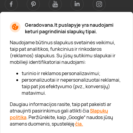
Geradovana.lt puslapyje yra naudojami
Apie mus
keturi pagrindiniai slapukų tipai.
Apie „Gera Dovana“
Naudojame būtinus slapukus svetainės veikimui,
taip pat analitikos, funkcinius ir rinkodaros
Lojalumo klubas
(reklamos) slapukus. Su jūsų sutikimu slapukai ir
Karjera
mobilieji identifikatoriai naudojami:
Visi partneriai
turinio ir reklamos personalizavimui;
personalizuotai ir nepersonalizuotai reklamai,
Kontaktai
taip pat jos efektyvumo (pvz., konversijų)
Tinklaraštis
matavimui.
Daugiau informacijos rasite, taip pat pakeisti ar
atnaujinti pasirinkimus gali atlikti čia
Slapukų
Informacija
politika
. Peržiūrėkite, kaip „Google“ naudos jūsų
asmens duomenis, spustelėję
čia.
„GERA DOVANA“ GRUPĖ