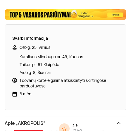
Svarbi informacija
Ozo g. 25, Vilnius
Karaliaus Mindaugo pr. 49, Kaunas
Taikos pr. 61, Klaipėda
Aido g. 8, Šiauliai.
1 dovanų kortele galima atsiskaityti skirtingose
parduotuvėse
6 mėn.
Apie „AKROPOLIS“
4.9
(
2342