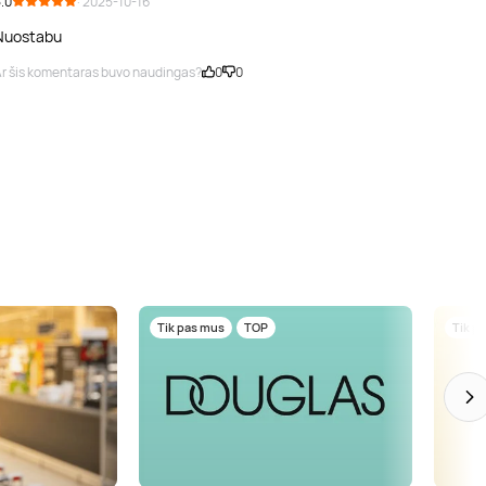
.0
· 2025-10-16
Nuostabu
r šis komentaras buvo naudingas?
0
0
Tik pas mus
TOP
Tik p