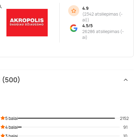
,
4.9
(
2342 atsiliepimas (-
ai)
)
4.5/5
26286 atsiliepimas (-
ai)
i (500)
5 balai
2152
4 balai
91
3 balai
10