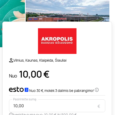
Vilnius, Kaunas, Klaipėda, Šiauliai
10,00
€
Nuo
Nuo 30 €, mokėk 3 dalimis be pabrangimo!
Pasirinkite sumą:
€
Įveskite sumą nuo: 10,00 € iki 500,00 €