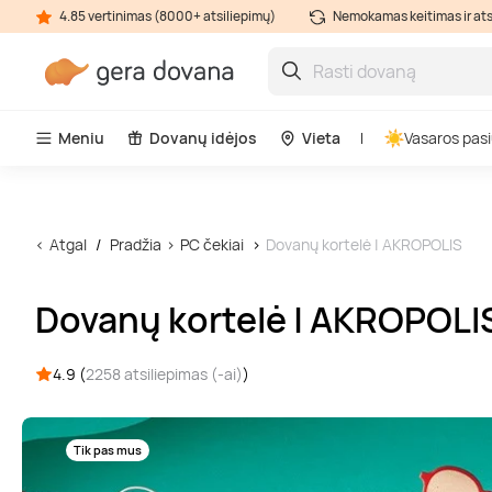
4.85 vertinimas (8000+ atsiliepimų)
Nemokamas keitimas ir at
Meniu
Dovanų idėjos
Vieta
Vasaros pasi
Atgal
Pradžia
PC čekiai
Dovanų kortelė | AKROPOLIS
Dovanų kortelė | AKROPOLI
4.9 (
2258 atsiliepimas (-ai)
)
Tik pas mus