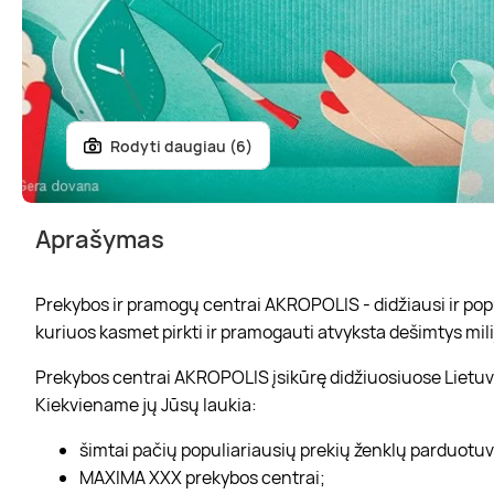
Rodyti daugiau (6)
Aprašymas
Prekybos ir pramogų centrai AKROPOLIS - didžiausi ir popul
kuriuos kasmet pirkti ir pramogauti atvyksta dešimtys mili
Prekybos centrai AKROPOLIS įsikūrę didžiuosiuose Lietuvo
Kiekviename jų Jūsų laukia:
šimtai pačių populiariausių prekių ženklų parduotu
MAXIMA XXX prekybos centrai;