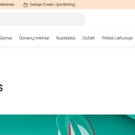
siėmimas
Galioja 12 mėn. (yra išimčių)
ūlymai
Dovanų rinkiniai
Nuolaidos
Outlet
Poilsis Lietuvoje
S