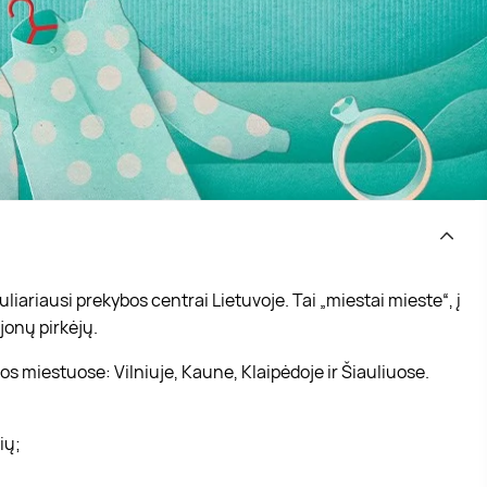
iariausi prekybos centrai Lietuvoje. Tai „miestai mieste“, į
jonų pirkėjų.
s miestuose: Vilniuje, Kaune, Klaipėdoje ir Šiauliuose.
vių;