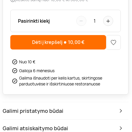
−
+
Pasirinkti kiekį
1
Dėti į krepšelį
10,00
€
Nuo 10 €
Galioja 6 mėnesius
Galima išnaudoti per kelis kartus, skirtingose
parduotuvėse ir išskirtiniuose restoranuose
Galimi pristatymo būdai
Galimi atsiskaitymo būdai