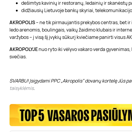
dešimtys kavinių ir restoranų, ledainių ir skanėstų 
didžiausių Lietuvoje bankų skyriai, telekomunikacijos
AKROPOLIS
– ne tik pirmaujantis prekybos centras, bet i
ledo arenomis, boulingais, vaikų žaidimo klubais ir interne
varžybos – į visą šį įvykių sūkurį kviečiame panirti visus
AKROPOLYJE
nuo ryto iki vėlyvo vakaro verda gyvenimas,
svečias.
SVARBU! Įsigydami PPC „Akropolis” dovanų kortelę Jūs pat
taisyklėmis
.