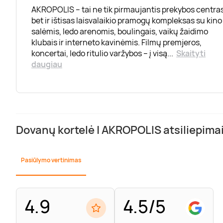
AKROPOLIS – tai ne tik pirmaujantis prekybos centras
bet ir ištisas laisvalaikio pramogų kompleksas su kino
salėmis, ledo arenomis, boulingais, vaikų žaidimo
klubais ir interneto kavinėmis. Filmų premjeros,
koncertai, ledo ritulio varžybos – į visą
...
Skaityti
daugiau
Dovanų kortelė | AKROPOLIS atsiliepima
Pasiūlymo vertinimas
4.9
4.5/5