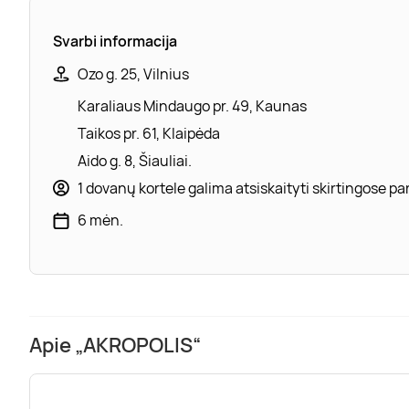
Svarbi informacija
Ozo g. 25, Vilnius
Karaliaus Mindaugo pr. 49, Kaunas
Taikos pr. 61, Klaipėda
Aido g. 8, Šiauliai.
1 dovanų kortele galima atsiskaityti skirtingose 
6 mėn.
Apie „AKROPOLIS“