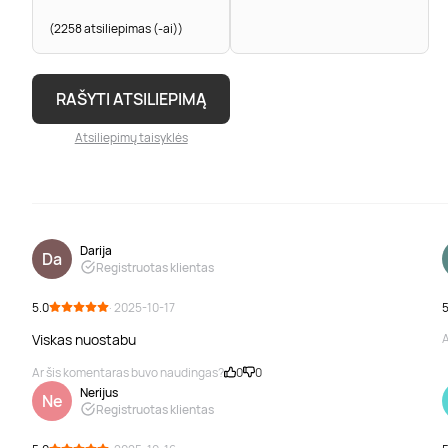
(2258 atsiliepimas (-ai))
RAŠYTI ATSILIEPIMĄ
Atsiliepimų taisyklės
Darija
Da
Registruotas klientas
5.0
· 2025-10-17
5
Viskas nuostabu
A
Ar šis komentaras buvo naudingas?
0
0
Nerijus
Ne
Registruotas klientas