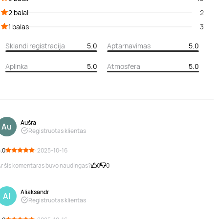
2 balai
2
1 balas
3
Sklandi registracija
5.0
Aptarnavimas
5.0
Aplinka
5.0
Atmosfera
5.0
Aušra
Au
Registruotas klientas
.0
· 2025-10-16
r šis komentaras buvo naudingas?
0
0
Aliaksandr
Al
Registruotas klientas