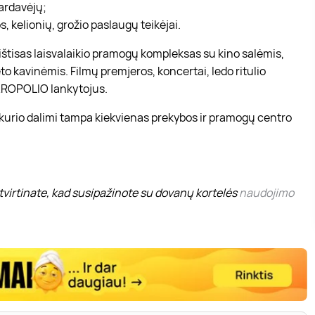
pardavėjų;
, kelionių, grožio paslaugų teikėjai.
r ištisas laisvalaikio pramogų kompleksas su kino salėmis,
to kavinėmis. Filmų premjeros, koncertai, ledo ritulio
 AKROPOLIO lankytojus.
 kurio dalimi tampa kiekvienas prekybos ir pramogų centro
virtinate, kad susipažinote su dovanų kortelės
naudojimo