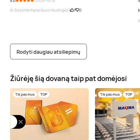
5.0
· 2025-10-16
5
Ar šis komentaras buvo naudingas?
1
0
A
Rodyti daugiau atsiliepimų
Žiūrėję šią dovaną taip pat domėjosi
Tik pas mus
TOP
Tik pas mus
TOP