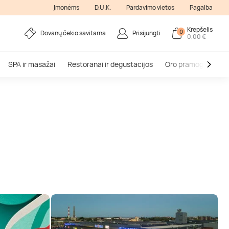
Įmonėms
D.U.K.
Pardavimo vietos
Pagalba
Krepšelis
0
Dovanų čekio savitarna
Prisijungti
0,00 €
SPA ir masažai
Restoranai ir degustacijos
Oro pramogos
V