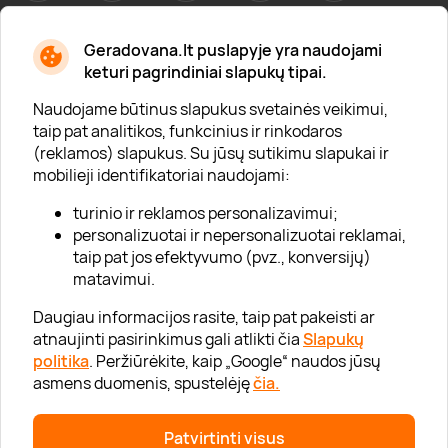
Geradovana.lt puslapyje yra naudojami
Apie mus
keturi pagrindiniai slapukų tipai.
Apie „Gera Dovana“
Naudojame būtinus slapukus svetainės veikimui,
taip pat analitikos, funkcinius ir rinkodaros
Lojalumo klubas
(reklamos) slapukus. Su jūsų sutikimu slapukai ir
Karjera
mobilieji identifikatoriai naudojami:
Visi partneriai
turinio ir reklamos personalizavimui;
personalizuotai ir nepersonalizuotai reklamai,
Kontaktai
taip pat jos efektyvumo (pvz., konversijų)
Tinklaraštis
matavimui.
Daugiau informacijos rasite, taip pat pakeisti ar
atnaujinti pasirinkimus gali atlikti čia
Slapukų
Informacija
politika
. Peržiūrėkite, kaip „Google“ naudos jūsų
asmens duomenis, spustelėję
čia.
„GERA DOVANA“ GRUPĖ
Patvirtinti visus