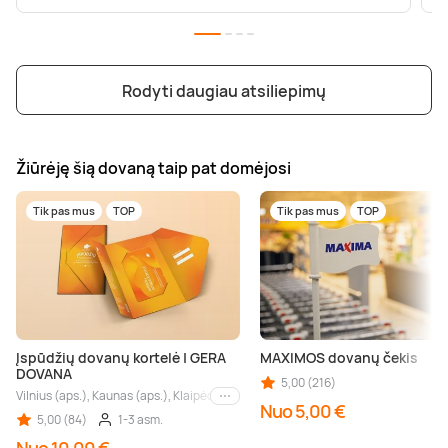
Rodyti daugiau atsiliepimų
Žiūrėję šią dovaną taip pat domėjosi
Tik pas mus
TOP
Tik pas mus
TOP
Įspūdžių dovanų kortelė | GERA
MAXIMOS dovanų čekis
DOVANA
5,00 (216)
Vilnius (aps.), Kaunas (aps.), Klaipėda (aps.), Palanga (aps.), Nida (aps.), Druskin
Kiti miestai
Nuo 5,00 €
5,00 (84)
1-3 asm.