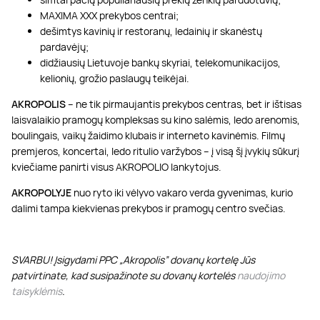
MAXIMA XXX prekybos centrai;
dešimtys kavinių ir restoranų, ledainių ir skanėstų
pardavėjų;
didžiausių Lietuvoje bankų skyriai, telekomunikacijos,
kelionių, grožio paslaugų teikėjai.
AKROPOLIS
– ne tik pirmaujantis prekybos centras, bet ir ištisas
laisvalaikio pramogų kompleksas su kino salėmis, ledo arenomis,
boulingais, vaikų žaidimo klubais ir interneto kavinėmis. Filmų
premjeros, koncertai, ledo ritulio varžybos – į visą šį įvykių sūkurį
kviečiame panirti visus AKROPOLIO lankytojus.
AKROPOLYJE
nuo ryto iki vėlyvo vakaro verda gyvenimas, kurio
dalimi tampa kiekvienas prekybos ir pramogų centro svečias.
SVARBU! Įsigydami PPC „Akropolis” dovanų kortelę Jūs
patvirtinate, kad susipažinote su dovanų kortelės
naudojimo
taisyklėmis
.