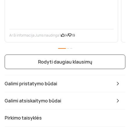
Ar ši informacija Jums naudinga?
14
19
Ar
Rodyti daugiau klausimų
Galimi pristatymo būdai
Galimi atsiskaitymo būdai
Pirkimo taisyklės