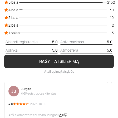
5 balai
2152
4 balai
91
3 balai
10
2 balai
2
1 balas
3
Sklandi registracija
5.0
Aptarnavimas
5.0
Aplinka
5.0
Atmosfera
5.0
RAŠYTI ATSILIEPIMĄ
Atsiliepimų taisyklės
Jurgita
Ju
Registruotas klientas
4.0
· 2025-10-10
5
Ar šis komentaras buvo naudingas?
0
1
A