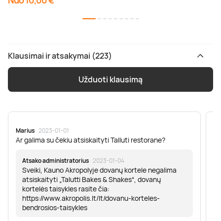
Nuo 10,00 €
Klausimai ir atsakymai (223)
Užduoti klausimą
Marius
· 2023-01-01
Sa
Ar galima su čekiu atsiskaityti Talluti restorane?
Sv
er
Atsako administratorius
· 2023-01-04
Sveiki, Kauno Akropolyje dovanų kortele negalima
atsiskaityti „Talutti Bakes & Shakes“, dovanų
kortelės taisykles rasite čia:
https://www.akropolis.lt/lt/dovanu-korteles-
bendrosios-taisykles