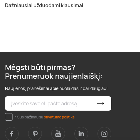
Dažniausiai užduodami klausimai
Mėgsti būti pirmas?
Prenumeruok naujienlaiškį:
Naujienos, pranešimai apie nuolaidas ir dar daugiau!
* Susipažinau su
privatumo politika