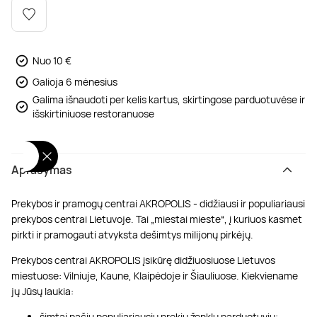
Poilsis dvaruose ir pilyse
Masažų kompleksai
Kitos vandens pramogos
Nuo 10 €
Galioja 6 mėnesius
Galima išnaudoti per kelis kartus, skirtingose parduotuvėse ir
išskirtiniuose restoranuose
Aprašymas
Prekybos ir pramogų centrai AKROPOLIS - didžiausi ir populiariausi
prekybos centrai Lietuvoje. Tai „miestai mieste“, į kuriuos kasmet
pirkti ir pramogauti atvyksta dešimtys milijonų pirkėjų.
Prekybos centrai AKROPOLIS įsikūrę didžiuosiuose Lietuvos
miestuose: Vilniuje, Kaune, Klaipėdoje ir Šiauliuose. Kiekviename
jų Jūsų laukia:
šimtai pačių populiariausių prekių ženklų parduotuvių;