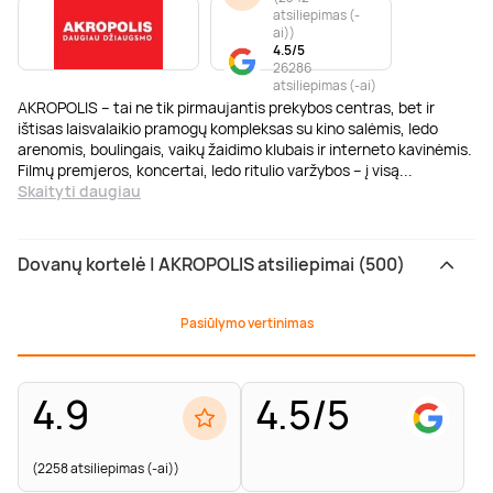
atsiliepimas (-
ai)
)
4.5/5
26286
atsiliepimas (-ai)
AKROPOLIS – tai ne tik pirmaujantis prekybos centras, bet ir
ištisas laisvalaikio pramogų kompleksas su kino salėmis, ledo
arenomis, boulingais, vaikų žaidimo klubais ir interneto kavinėmis.
Filmų premjeros, koncertai, ledo ritulio varžybos – į visą
...
Skaityti daugiau
Dovanų kortelė | AKROPOLIS atsiliepimai (500)
Pasiūlymo vertinimas
4.9
4.5/5
(2258 atsiliepimas (-ai))