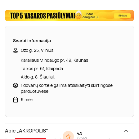
Svarbi informacija
Ozo g. 25, Vilnius
Karaliaus Mindaugo pr. 49, Kaunas
Taikos pr. 61, Klaipėda
Aido g. 8, Šiauliai.
1 dovanų kortele galima atsiskaityti skirtingose
parduotuvėse
6 mėn.
Apie „AKROPOLIS“
4.9
(
2342