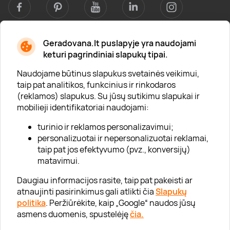
Geradovana.lt puslapyje yra naudojami
Apie mus
keturi pagrindiniai slapukų tipai.
Apie „Gera Dovana“
Naudojame būtinus slapukus svetainės veikimui,
taip pat analitikos, funkcinius ir rinkodaros
Lojalumo klubas
(reklamos) slapukus. Su jūsų sutikimu slapukai ir
Karjera
mobilieji identifikatoriai naudojami:
Visi partneriai
turinio ir reklamos personalizavimui;
personalizuotai ir nepersonalizuotai reklamai,
Kontaktai
taip pat jos efektyvumo (pvz., konversijų)
Tinklaraštis
matavimui.
Daugiau informacijos rasite, taip pat pakeisti ar
atnaujinti pasirinkimus gali atlikti čia
Slapukų
Informacija
politika
. Peržiūrėkite, kaip „Google“ naudos jūsų
asmens duomenis, spustelėję
čia.
„GERA DOVANA“ GRUPĖ