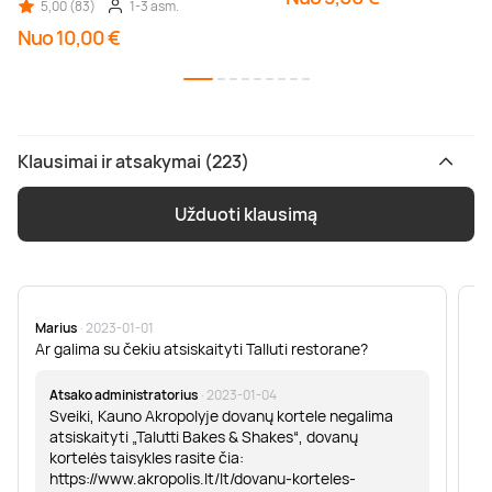
5,00 (83)
1-3 asm.
Nuo 10,00 €
Klausimai ir atsakymai (223)
Užduoti klausimą
Marius
· 2023-01-01
Sa
Ar galima su čekiu atsiskaityti Talluti restorane?
Sv
er
Atsako administratorius
· 2023-01-04
Sveiki, Kauno Akropolyje dovanų kortele negalima
atsiskaityti „Talutti Bakes & Shakes“, dovanų
kortelės taisykles rasite čia:
https://www.akropolis.lt/lt/dovanu-korteles-