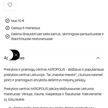
Poilsis dvaruose ir pilyse
Masažų kompleksai
Kitos vandens pramogos
Nuo 10 €
Galioja 6 mėnesius
Galima išnaudoti per kelis kartus, skirtingose parduotuvėse ir
išskirtiniuose restoranuose
Aprašymas
Prekybos ir pramogų centrai AKROPOLIS - didžiausi ir populiariausi
prekybos centrai Lietuvoje. Tai „miestai mieste“, į kuriuos kasmet
pirkti ir pramogauti atvyksta dešimtys milijonų pirkėjų.
Prekybos centrai AKROPOLIS įsikūrę didžiuosiuose Lietuvos
miestuose: Vilniuje, Kaune, Klaipėdoje ir Šiauliuose. Kiekviename
jų Jūsų laukia:
šimtai pačių populiariausių prekių ženklų parduotuvių;