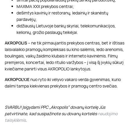
MAXIMA XXX prekybos centrai;
dešimtys kavinių ir restoranų, ledainių ir skanėstų
pardavėjų;
didžiausių Lietuvoje bankų skyriai, telekomunikacijos,
kelionių, grožio paslaugų teikėjai.
AKROPOLIS
– ne tik pirmaujantis prekybos centras, bet ir ištisas
laisvalaikio pramogų kompleksas su kino salėmis, ledo arenomis,
boulingais, vaikų žaidimo klubais ir interneto kavinėmis. Filmų
premjeros, koncertai, ledo ritulio varžybos – į visą šį įvykių sūkurį
kviečiame panirti visus AKROPOLIO lankytojus.
AKROPOLYJE
nuo ryto iki vėlyvo vakaro verda gyvenimas, kurio
dalimi tampa kiekvienas prekybos ir pramogų centro svečias.
SVARBU! Įsigydami PPC „Akropolis” dovanų kortelę Jūs
patvirtinate, kad susipažinote su dovanų kortelės
naudojimo
taisyklėmis
.