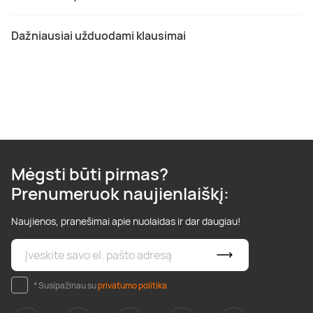
Dažniausiai užduodami klausimai
Mėgsti būti pirmas?
Prenumeruok naujienlaiškį:
Naujienos, pranešimai apie nuolaidas ir dar daugiau!
* Susipažinau su
privatumo politika