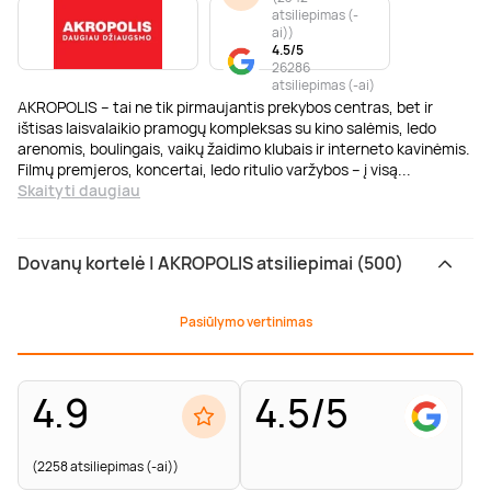
atsiliepimas (-
ai)
)
4.5/5
26286
atsiliepimas (-ai)
AKROPOLIS – tai ne tik pirmaujantis prekybos centras, bet ir
ištisas laisvalaikio pramogų kompleksas su kino salėmis, ledo
arenomis, boulingais, vaikų žaidimo klubais ir interneto kavinėmis.
Filmų premjeros, koncertai, ledo ritulio varžybos – į visą
...
Skaityti daugiau
Dovanų kortelė | AKROPOLIS atsiliepimai (500)
Pasiūlymo vertinimas
4.9
4.5/5
(2258 atsiliepimas (-ai))