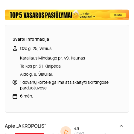
Svarbi informacija
Ozo g. 25, Vilnius
Karaliaus Mindaugo pr. 49, Kaunas
Taikos pr. 61, Klaipėda
Aido g. 8, Šiauliai.
1 dovanų kortele galima atsiskaityti skirtingose
parduotuvėse
6 mėn.
Apie „AKROPOLIS“
4.9
(
2342