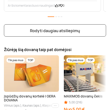
Ar šis komentaras buvo naudingas?
0
0
A
Rodyti daugiau atsiliepimų
Žiūrėję šią dovaną taip pat domėjosi
Tik pas mus
TOP
Tik pas mus
TOP
Įspūdžių dovanų kortelė | GERA
MAXIMOS dovanų čekis
DOVANA
5,00 (216)
Vilnius (aps.), Kaunas (aps.), Klaipėda (aps.), Palanga (aps.), Nida (aps.), Druskin
Kiti miestai
Nuo 5,00 €