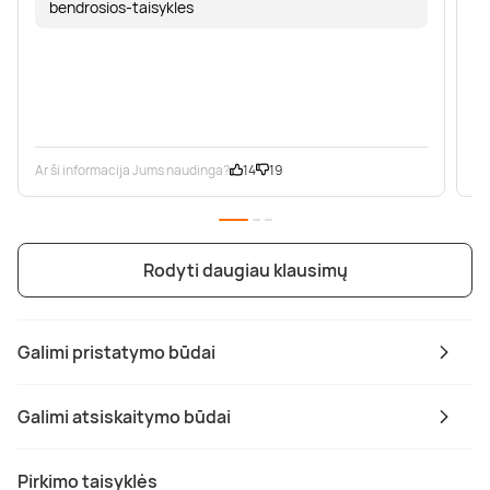
bendrosios-taisykles
Ar ši informacija Jums naudinga?
14
19
Ar
Rodyti daugiau klausimų
Galimi pristatymo būdai
Galimi atsiskaitymo būdai
Pirkimo taisyklės