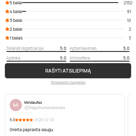
5 balai
2152
4 balai
91
3 balai
10
2 balai
2
1 balas
3
Sklandi registracija
5.0
Aptarnavimas
5.0
Aplinka
5.0
Atmosfera
5.0
RAŠYTI ATSILIEPIMĄ
Atsiliepimų taisyklės
Mindaufas
Mi
Registruotas klientas
5.0
· 2025-12-23
5
Greita paprasta saugu
N