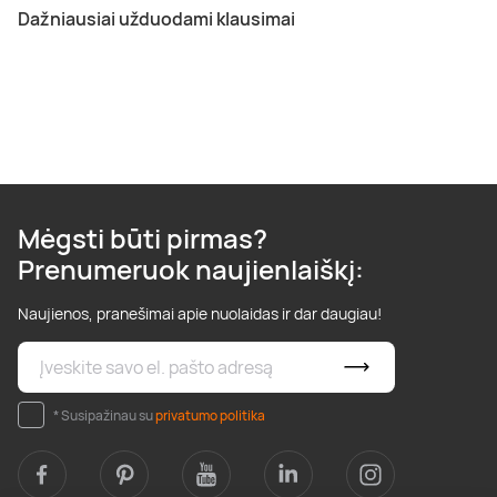
Dažniausiai užduodami klausimai
Mėgsti būti pirmas?
Prenumeruok naujienlaiškį:
Naujienos, pranešimai apie nuolaidas ir dar daugiau!
* Susipažinau su
privatumo politika