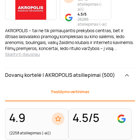
atsiliepimas (-
ai)
)
4.5/5
26286
atsiliepimas (-ai)
AKROPOLIS – tai ne tik pirmaujantis prekybos centras, bet ir
ištisas laisvalaikio pramogų kompleksas su kino salėmis, ledo
arenomis, boulingais, vaikų žaidimo klubais ir interneto kavinėmis.
Filmų premjeros, koncertai, ledo ritulio varžybos – į visą
...
Skaityti daugiau
Dovanų kortelė | AKROPOLIS atsiliepimai (500)
Pasiūlymo vertinimas
4.9
4.5/5
(2258 atsiliepimas (-ai))