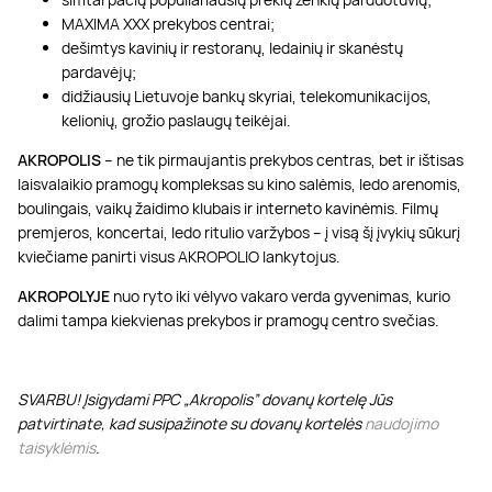
MAXIMA XXX prekybos centrai;
dešimtys kavinių ir restoranų, ledainių ir skanėstų
pardavėjų;
didžiausių Lietuvoje bankų skyriai, telekomunikacijos,
kelionių, grožio paslaugų teikėjai.
AKROPOLIS
– ne tik pirmaujantis prekybos centras, bet ir ištisas
laisvalaikio pramogų kompleksas su kino salėmis, ledo arenomis,
boulingais, vaikų žaidimo klubais ir interneto kavinėmis. Filmų
premjeros, koncertai, ledo ritulio varžybos – į visą šį įvykių sūkurį
kviečiame panirti visus AKROPOLIO lankytojus.
AKROPOLYJE
nuo ryto iki vėlyvo vakaro verda gyvenimas, kurio
dalimi tampa kiekvienas prekybos ir pramogų centro svečias.
SVARBU! Įsigydami PPC „Akropolis” dovanų kortelę Jūs
patvirtinate, kad susipažinote su dovanų kortelės
naudojimo
taisyklėmis
.