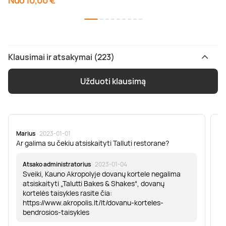
Nuo 10,00 €
Klausimai ir atsakymai (223)
Užduoti klausimą
Marius
· 2023-01-01
Sa
Ar galima su čekiu atsiskaityti Talluti restorane?
Sv
er
Atsako administratorius
· 2023-01-04
Sveiki, Kauno Akropolyje dovanų kortele negalima
atsiskaityti „Talutti Bakes & Shakes“, dovanų
kortelės taisykles rasite čia:
https://www.akropolis.lt/lt/dovanu-korteles-
bendrosios-taisykles