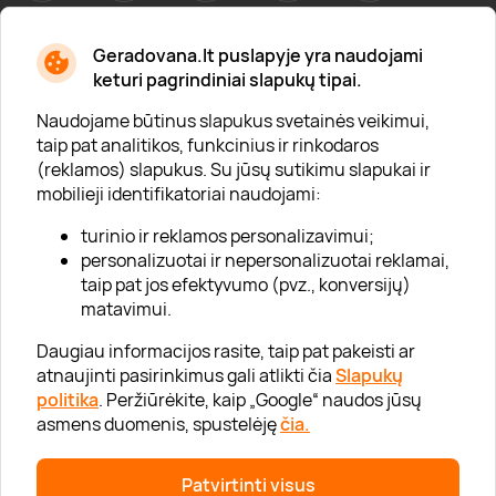
Geradovana.lt puslapyje yra naudojami
Apie mus
keturi pagrindiniai slapukų tipai.
Apie „Gera Dovana“
Naudojame būtinus slapukus svetainės veikimui,
taip pat analitikos, funkcinius ir rinkodaros
Lojalumo klubas
(reklamos) slapukus. Su jūsų sutikimu slapukai ir
Karjera
mobilieji identifikatoriai naudojami:
Visi partneriai
turinio ir reklamos personalizavimui;
personalizuotai ir nepersonalizuotai reklamai,
Kontaktai
taip pat jos efektyvumo (pvz., konversijų)
Tinklaraštis
matavimui.
Daugiau informacijos rasite, taip pat pakeisti ar
atnaujinti pasirinkimus gali atlikti čia
Slapukų
Informacija
politika
. Peržiūrėkite, kaip „Google“ naudos jūsų
asmens duomenis, spustelėję
čia.
„GERA DOVANA“ GRUPĖ
Patvirtinti visus