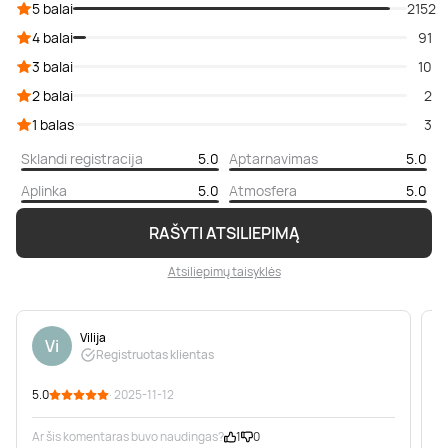
5 balai
2152
4 balai
91
3 balai
10
2 balai
2
1 balas
3
Sklandi registracija
5.0
Aptarnavimas
5.0
Aplinka
5.0
Atmosfera
5.0
RAŠYTI ATSILIEPIMĄ
Atsiliepimų taisyklės
Vilija
Vi
Registruotas klientas
5.0
· 2025-11-12
5
Ar šis komentaras buvo naudingas?
1
0
A