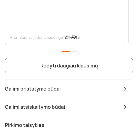
Ar ši informacija Jums naudinga?
14
19
Ar
Rodyti daugiau klausimų
Galimi pristatymo būdai
Galimi atsiskaitymo būdai
Pirkimo taisyklės