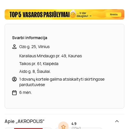
Svarbi informacija
Ozo g. 25, Vilnius
Karaliaus Mindaugo pr. 49, Kaunas
Taikos pr. 61, Klaipėda
Aido g. 8, Šiauliai.
1 dovanų kortele galima atsiskaityti skirtingose
parduotuvėse
6 mėn.
Apie „AKROPOLIS“
4.9
(
2342