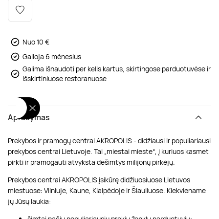
Poilsis dvaruose ir pilyse
Masažų kompleksai
Kitos vandens pramogos
Nuo 10 €
Galioja 6 mėnesius
Galima išnaudoti per kelis kartus, skirtingose parduotuvėse ir
išskirtiniuose restoranuose
Aprašymas
Prekybos ir pramogų centrai AKROPOLIS - didžiausi ir populiariausi
prekybos centrai Lietuvoje. Tai „miestai mieste“, į kuriuos kasmet
pirkti ir pramogauti atvyksta dešimtys milijonų pirkėjų.
Prekybos centrai AKROPOLIS įsikūrę didžiuosiuose Lietuvos
miestuose: Vilniuje, Kaune, Klaipėdoje ir Šiauliuose. Kiekviename
jų Jūsų laukia:
šimtai pačių populiariausių prekių ženklų parduotuvių;