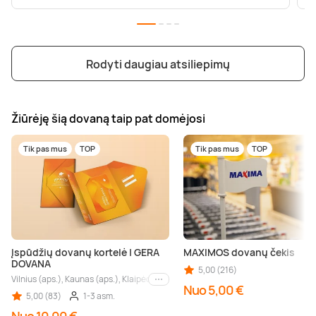
Rodyti daugiau atsiliepimų
Žiūrėję šią dovaną taip pat domėjosi
Tik pas mus
TOP
Tik pas mus
TOP
Įspūdžių dovanų kortelė | GERA
MAXIMOS dovanų čekis
DOVANA
5,00 (216)
Vilnius (aps.), Kaunas (aps.), Klaipėda (aps.), Palanga (aps.), Nida (aps.), Druskin
Kiti miestai
Nuo 5,00 €
5,00 (83)
1-3 asm.