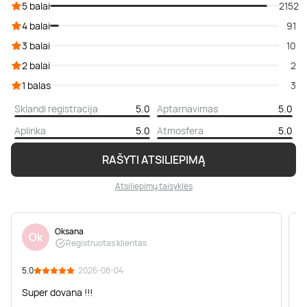
5 balai
2152
4 balai
91
3 balai
10
2 balai
2
1 balas
3
Sklandi registracija
5.0
Aptarnavimas
5.0
Aplinka
5.0
Atmosfera
5.0
RAŠYTI ATSILIEPIMĄ
Atsiliepimų taisyklės
Oksana
Ok
Registruotas klientas
5.0
· 2026-08-04
5
Super dovana !!!
K