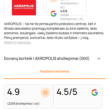
atsiliepimas (-
ai)
)
4.5/5
26286
atsiliepimas (-ai)
AKROPOLIS – tai ne tik pirmaujantis prekybos centras, bet ir
ištisas laisvalaikio pramogų kompleksas su kino salėmis, ledo
arenomis, boulingais, vaikų žaidimo klubais ir interneto kavinėmis.
Filmų premjeros, koncertai, ledo ritulio varžybos – į visą
...
Skaityti daugiau
Dovanų kortelė | AKROPOLIS atsiliepimai (500)
Pasiūlymo vertinimas
4.9
4.5/5
(2258 atsiliepimas (-ai))