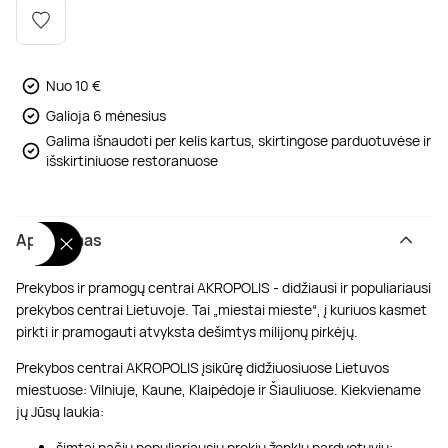
Poilsis dvaruose ir pilyse
Masažų kompleksai
Kitos vandens pramogos
Nuo 10 €
Galioja 6 mėnesius
Galima išnaudoti per kelis kartus, skirtingose parduotuvėse ir
išskirtiniuose restoranuose
Aprašymas
Prekybos ir pramogų centrai AKROPOLIS - didžiausi ir populiariausi
prekybos centrai Lietuvoje. Tai „miestai mieste“, į kuriuos kasmet
pirkti ir pramogauti atvyksta dešimtys milijonų pirkėjų.
Prekybos centrai AKROPOLIS įsikūrę didžiuosiuose Lietuvos
miestuose: Vilniuje, Kaune, Klaipėdoje ir Šiauliuose. Kiekviename
jų Jūsų laukia:
šimtai pačių populiariausių prekių ženklų parduotuvių;