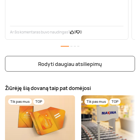
Ar šis komentaras buvo naudingas?
0
0
A
Rodyti daugiau atsiliepimų
Žiūrėję šią dovaną taip pat domėjosi
Tik pas mus
TOP
Tik pas mus
TOP