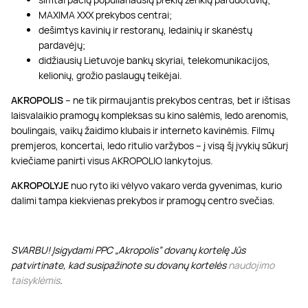
MAXIMA XXX prekybos centrai;
dešimtys kavinių ir restoranų, ledainių ir skanėstų
pardavėjų;
didžiausių Lietuvoje bankų skyriai, telekomunikacijos,
kelionių, grožio paslaugų teikėjai.
AKROPOLIS
– ne tik pirmaujantis prekybos centras, bet ir ištisas
laisvalaikio pramogų kompleksas su kino salėmis, ledo arenomis,
boulingais, vaikų žaidimo klubais ir interneto kavinėmis. Filmų
premjeros, koncertai, ledo ritulio varžybos – į visą šį įvykių sūkurį
kviečiame panirti visus AKROPOLIO lankytojus.
AKROPOLYJE
nuo ryto iki vėlyvo vakaro verda gyvenimas, kurio
dalimi tampa kiekvienas prekybos ir pramogų centro svečias.
SVARBU! Įsigydami PPC „Akropolis” dovanų kortelę Jūs
patvirtinate, kad susipažinote su dovanų kortelės
naudojimo
taisyklėmis
.