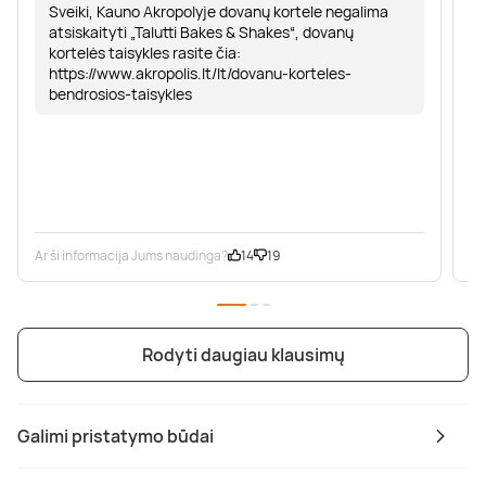
Sveiki, Kauno Akropolyje dovanų kortele negalima
atsiskaityti „Talutti Bakes & Shakes“, dovanų
kortelės taisykles rasite čia:
https://www.akropolis.lt/lt/dovanu-korteles-
bendrosios-taisykles
Ar ši informacija Jums naudinga?
14
19
Ar
Rodyti daugiau klausimų
Galimi pristatymo būdai