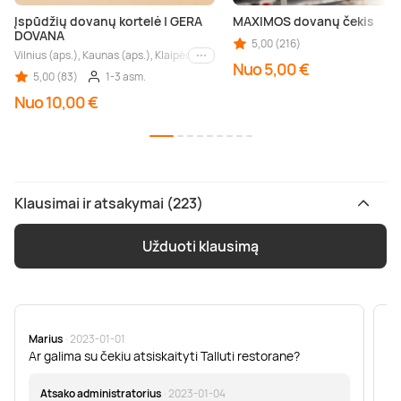
Įspūdžių dovanų kortelė | GERA
MAXIMOS dovanų čekis
DOVANA
5,00 (216)
Vilnius (aps.), Kaunas (aps.), Klaipėda (aps.), Palanga (aps.), Nida (aps.), Druskin
Kiti miestai
Nuo 5,00 €
5,00 (83)
1-3 asm.
Nuo 10,00 €
Klausimai ir atsakymai (223)
Užduoti klausimą
Marius
· 2023-01-01
Sa
Ar galima su čekiu atsiskaityti Talluti restorane?
Sv
er
Atsako administratorius
· 2023-01-04