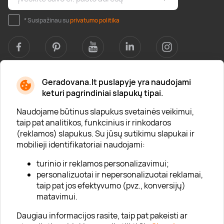
* Susipažinau su
privatumo politika
Geradovana.lt puslapyje yra naudojami
Apie mus
keturi pagrindiniai slapukų tipai.
Apie „Gera Dovana“
Naudojame būtinus slapukus svetainės veikimui,
taip pat analitikos, funkcinius ir rinkodaros
Lojalumo klubas
(reklamos) slapukus. Su jūsų sutikimu slapukai ir
Karjera
mobilieji identifikatoriai naudojami:
Visi partneriai
turinio ir reklamos personalizavimui;
personalizuotai ir nepersonalizuotai reklamai,
Kontaktai
taip pat jos efektyvumo (pvz., konversijų)
Tinklaraštis
matavimui.
Daugiau informacijos rasite, taip pat pakeisti ar