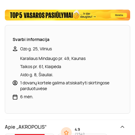
Svarbi informacija
Ozo g. 25, Vilnius
Karaliaus Mindaugo pr. 49, Kaunas
Taikos pr. 61, Klaipėda
Aido g. 8, Šiauliai.
1 dovanų kortele galima atsiskaityti skirtingose
parduotuvėse
6 mėn.
Apie „AKROPOLIS“
4.9
(
2342