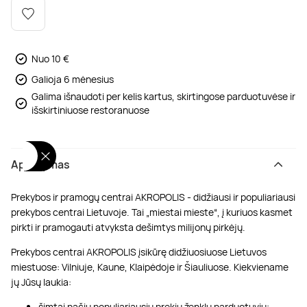
Poilsis dvaruose ir pilyse
Masažų kompleksai
Kitos vandens pramogos
Nuo 10 €
Galioja 6 mėnesius
Galima išnaudoti per kelis kartus, skirtingose parduotuvėse ir
išskirtiniuose restoranuose
Aprašymas
Prekybos ir pramogų centrai AKROPOLIS - didžiausi ir populiariausi
prekybos centrai Lietuvoje. Tai „miestai mieste“, į kuriuos kasmet
pirkti ir pramogauti atvyksta dešimtys milijonų pirkėjų.
Prekybos centrai AKROPOLIS įsikūrę didžiuosiuose Lietuvos
miestuose: Vilniuje, Kaune, Klaipėdoje ir Šiauliuose. Kiekviename
jų Jūsų laukia:
šimtai pačių populiariausių prekių ženklų parduotuvių;