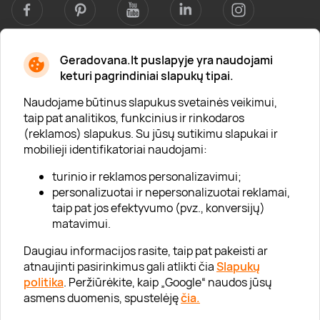
Geradovana.lt puslapyje yra naudojami
Apie mus
keturi pagrindiniai slapukų tipai.
Apie „Gera Dovana“
Naudojame būtinus slapukus svetainės veikimui,
taip pat analitikos, funkcinius ir rinkodaros
Lojalumo klubas
(reklamos) slapukus. Su jūsų sutikimu slapukai ir
Karjera
mobilieji identifikatoriai naudojami:
Visi partneriai
turinio ir reklamos personalizavimui;
personalizuotai ir nepersonalizuotai reklamai,
Kontaktai
taip pat jos efektyvumo (pvz., konversijų)
Tinklaraštis
matavimui.
Daugiau informacijos rasite, taip pat pakeisti ar
atnaujinti pasirinkimus gali atlikti čia
Slapukų
Informacija
politika
. Peržiūrėkite, kaip „Google“ naudos jūsų
asmens duomenis, spustelėję
čia.
„GERA DOVANA“ GRUPĖ