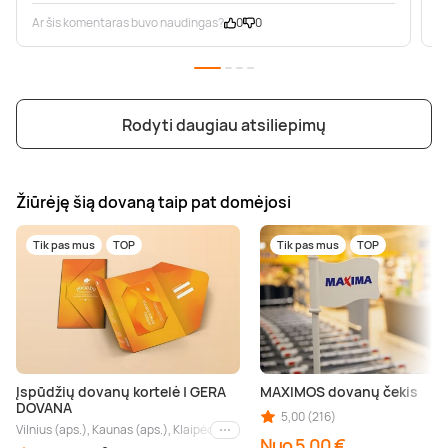
Ar šis komentaras buvo naudingas?
0
0
A
Rodyti daugiau atsiliepimų
Žiūrėję šią dovaną taip pat domėjosi
Tik pas mus
TOP
Tik pas mus
TOP
Įspūdžių dovanų kortelė | GERA
MAXIMOS dovanų čekis
DOVANA
5,00 (216)
Vilnius (aps.), Kaunas (aps.), Klaipėda (aps.), Palanga (aps.), Nida (aps.), Druskin
Kiti miestai
Nuo 5,00 €