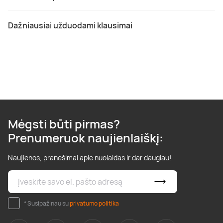
Dažniausiai užduodami klausimai
Mėgsti būti pirmas?
Prenumeruok naujienlaiškį:
Naujienos, pranešimai apie nuolaidas ir dar daugiau!
* Susipažinau su
privatumo politika