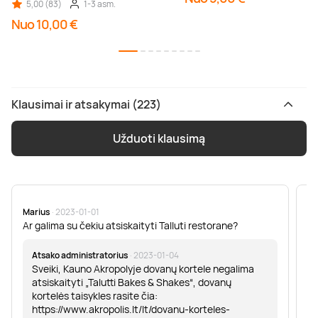
5,00 (83)
1-3 asm.
Nuo 10,00 €
Klausimai ir atsakymai (223)
Užduoti klausimą
Marius
· 2023-01-01
Sa
Ar galima su čekiu atsiskaityti Talluti restorane?
Sv
er
Atsako administratorius
· 2023-01-04
Sveiki, Kauno Akropolyje dovanų kortele negalima
atsiskaityti „Talutti Bakes & Shakes“, dovanų
kortelės taisykles rasite čia:
https://www.akropolis.lt/lt/dovanu-korteles-