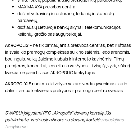
MAXIMA XXX prekybos centrai;
dešimtys kavinių ir restoranų, ledainių ir skanėstų
pardavėjų;
didžiausių Lietuvoje bankų skyriai, telekomunikacijos,
kelionių, grožio paslaugų teikėjai.
AKROPOLIS
– ne tik pirmaujantis prekybos centras, bet ir ištisas
laisvalaikio pramogų kompleksas su kino salėmis, ledo arenomis,
boulingais, vaikų žaidimo klubais ir interneto kavinėmis. Filmų
premjeros, koncertai, ledo ritulio varžybos – į visą šį įvykių sūkurį
kviečiame panirti visus AKROPOLIO lankytojus.
AKROPOLYJE
nuo ryto iki vėlyvo vakaro verda gyvenimas, kurio
dalimi tampa kiekvienas prekybos ir pramogų centro svečias.
SVARBU! Įsigydami PPC „Akropolis” dovanų kortelę Jūs
patvirtinate, kad susipažinote su dovanų kortelės
naudojimo
taisyklėmis
.