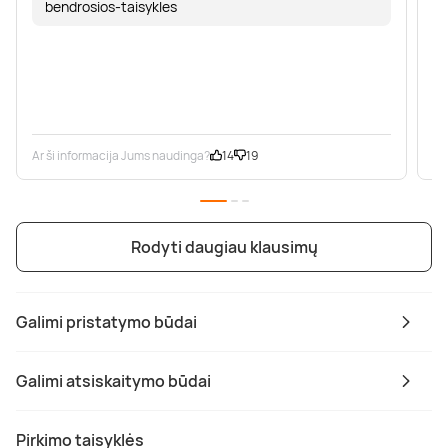
bendrosios-taisykles
Ar ši informacija Jums naudinga?
14
19
Ar
Rodyti daugiau klausimų
Galimi pristatymo būdai
Galimi atsiskaitymo būdai
Pirkimo taisyklės