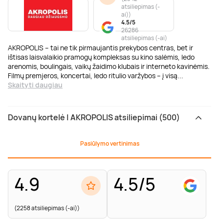
atsiliepimas (-
ai)
)
4.5/5
26286
atsiliepimas (-ai)
AKROPOLIS – tai ne tik pirmaujantis prekybos centras, bet ir
ištisas laisvalaikio pramogų kompleksas su kino salėmis, ledo
arenomis, boulingais, vaikų žaidimo klubais ir interneto kavinėmis.
Filmų premjeros, koncertai, ledo ritulio varžybos – į visą
...
Skaityti daugiau
Dovanų kortelė | AKROPOLIS atsiliepimai (500)
Pasiūlymo vertinimas
4.9
4.5/5
(2258 atsiliepimas (-ai))