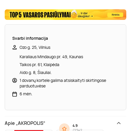
Svarbi informacija
Ozo g. 25, Vilnius
Karaliaus Mindaugo pr. 49, Kaunas
Taikos pr. 61, Klaipėda
Aido g. 8, Šiauliai.
1 dovanų kortele galima atsiskaityti skirtingose
parduotuvėse
6 mėn.
Apie „AKROPOLIS“
4.9
(
2342