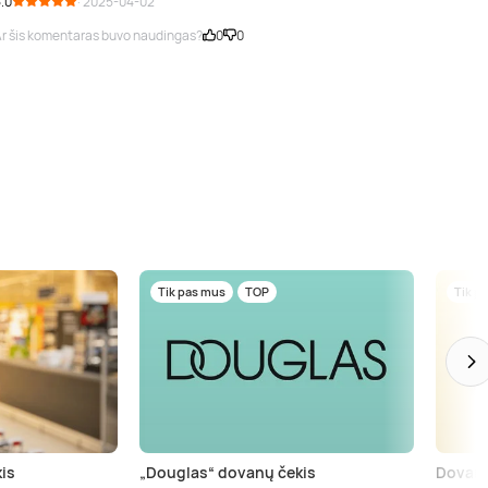
.0
· 2025-04-02
r šis komentaras buvo naudingas?
0
0
Tik pas mus
TOP
Tik p
is
„Douglas“ dovanų čekis
Dovanų