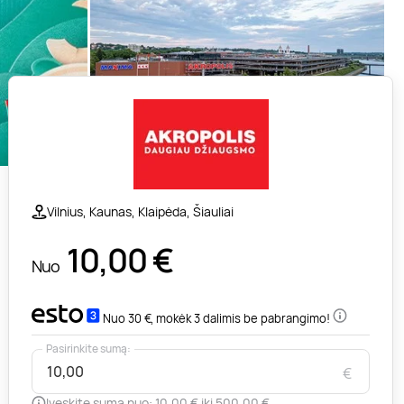
Vilnius, Kaunas, Klaipėda, Šiauliai
10,00
€
Nuo
Nuo 30 €, mokėk 3 dalimis be pabrangimo!
Pasirinkite sumą:
€
Įveskite sumą nuo: 10,00 € iki 500,00 €