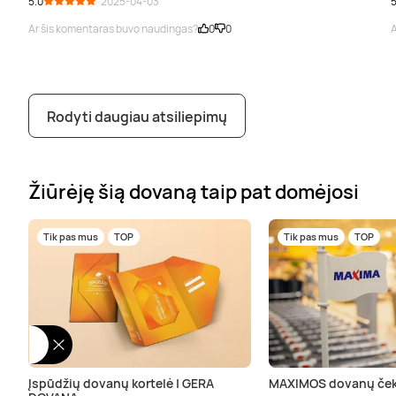
5.0
· 2025-04-03
5
Ar šis komentaras buvo naudingas?
0
0
A
Rodyti daugiau atsiliepimų
Žiūrėję šią dovaną taip pat domėjosi
Tik pas mus
TOP
Tik pas mus
TOP
Įspūdžių dovanų kortelė | GERA
MAXIMOS dovanų ček