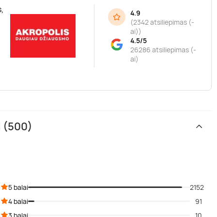
,
4.9
(
2342 atsiliepimas (-
ai)
)
4.5/5
26286 atsiliepimas (-
ai)
i (500)
5 balai
2152
4 balai
91
3 balai
10