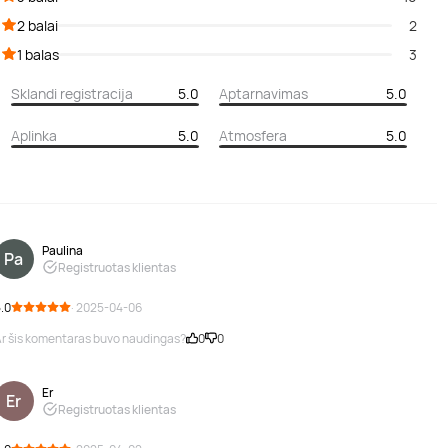
2 balai
2
1 balas
3
Sklandi registracija
5.0
Aptarnavimas
5.0
Aplinka
5.0
Atmosfera
5.0
Paulina
Pa
Registruotas klientas
.0
· 2025-04-06
r šis komentaras buvo naudingas?
0
0
Er
Er
Registruotas klientas