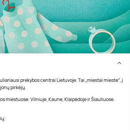
iariausi prekybos centrai Lietuvoje. Tai „miestai mieste“, į
jonų pirkėjų.
s miestuose: Vilniuje, Kaune, Klaipėdoje ir Šiauliuose.
vių;