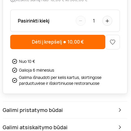
−
+
Pasirinkti kiekį
1
Dėti į krepšelį
10,00
€
Nuo 10 €
Galioja 6 mėnesius
Galima išnaudoti per kelis kartus, skirtingose
parduotuvėse ir išskirtiniuose restoranuose
Galimi pristatymo būdai
Galimi atsiskaitymo būdai