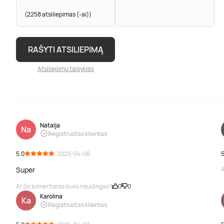
(2258 atsiliepimas (-ai))
RAŠYTI ATSILIEPIMĄ
Atsiliepimų taisyklės
Natalja
Na
Registruotas klientas
5.0
· 2025-04-06
5
Super
A
Ar šis komentaras buvo naudingas?
0
0
Karolina
Ka
Registruotas klientas