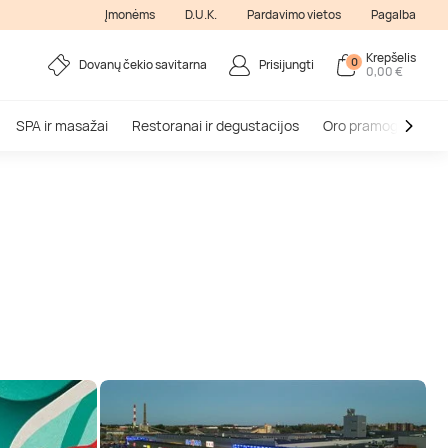
Įmonėms
D.U.K.
Pardavimo vietos
Pagalba
Krepšelis
0
Dovanų čekio savitarna
Prisijungti
0,00 €
SPA ir masažai
Restoranai ir degustacijos
Oro pramogos
V