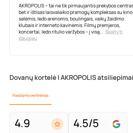
AKROPOLIS – tai ne tik pirmaujantis prekybos centras
bet ir ištisas laisvalaikio pramogų kompleksas su kino
salėmis, ledo arenomis, boulingais, vaikų žaidimo
klubais ir interneto kavinėmis. Filmų premjeros,
koncertai, ledo ritulio varžybos – į visą
...
Skaityti
daugiau
Dovanų kortelė | AKROPOLIS atsiliepima
Pasiūlymo vertinimas
4.9
4.5/5