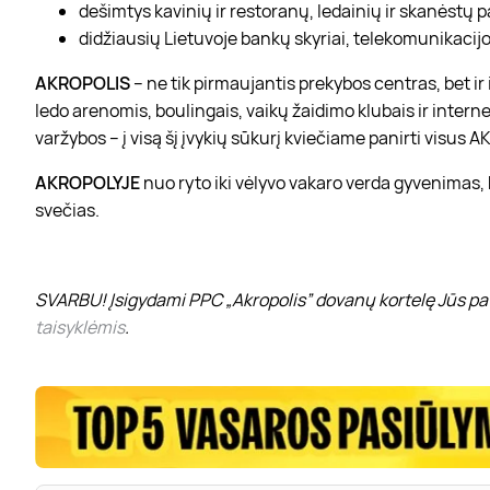
dešimtys kavinių ir restoranų, ledainių ir skanėstų 
didžiausių Lietuvoje bankų skyriai, telekomunikacijos
AKROPOLIS
– ne tik pirmaujantis prekybos centras, bet i
ledo arenomis, boulingais, vaikų žaidimo klubais ir interne
varžybos – į visą šį įvykių sūkurį kviečiame panirti visus
AKROPOLYJE
nuo ryto iki vėlyvo vakaro verda gyvenimas,
svečias.
SVARBU! Įsigydami PPC „Akropolis” dovanų kortelę Jūs pat
taisyklėmis
.