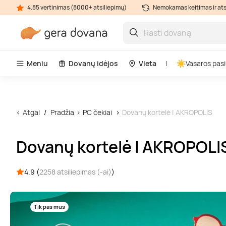
4.85 vertinimas (8000+ atsiliepimų)
Nemokamas keitimas ir at
Meniu
Dovanų idėjos
Vieta
Vasaros pasi
Atgal
Pradžia
PC čekiai
Dovanų kortelė | AKROPOLIS
Dovanų kortelė | AKROPOLI
4.9 (
2258 atsiliepimas (-ai)
)
Tik pas mus