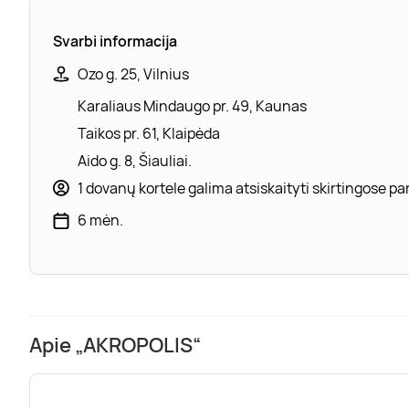
Svarbi informacija
Ozo g. 25, Vilnius
Karaliaus Mindaugo pr. 49, Kaunas
Taikos pr. 61, Klaipėda
Aido g. 8, Šiauliai.
1 dovanų kortele galima atsiskaityti skirtingose 
6 mėn.
Apie „AKROPOLIS“