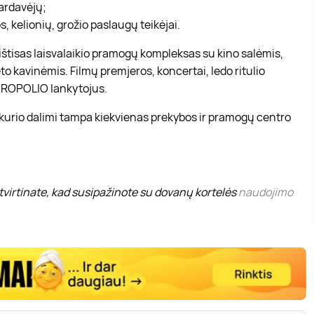
pardavėjų;
, kelionių, grožio paslaugų teikėjai.
r ištisas laisvalaikio pramogų kompleksas su kino salėmis,
to kavinėmis. Filmų premjeros, koncertai, ledo ritulio
 AKROPOLIO lankytojus.
 kurio dalimi tampa kiekvienas prekybos ir pramogų centro
virtinate, kad susipažinote su dovanų kortelės
naudojimo