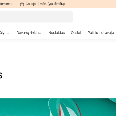
siėmimas
Galioja 12 mėn. (yra išimčių)
ūlymai
Dovanų rinkiniai
Nuolaidos
Outlet
Poilsis Lietuvoje
S