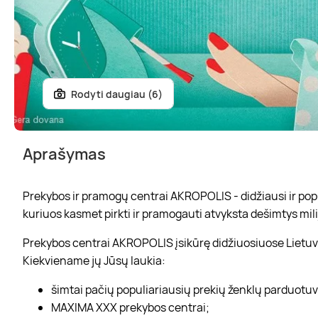
Rodyti daugiau (6)
Aprašymas
Prekybos ir pramogų centrai AKROPOLIS - didžiausi ir popul
kuriuos kasmet pirkti ir pramogauti atvyksta dešimtys mili
Prekybos centrai AKROPOLIS įsikūrę didžiuosiuose Lietuvo
Kiekviename jų Jūsų laukia:
šimtai pačių populiariausių prekių ženklų parduotu
MAXIMA XXX prekybos centrai;