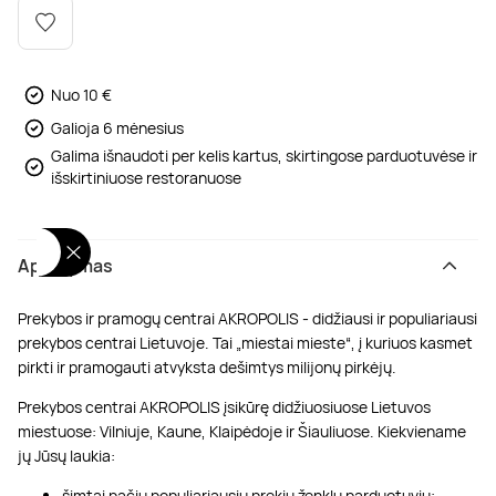
Poilsis dvaruose ir pilyse
Masažų kompleksai
Kitos vandens pramogos
Nuo 10 €
Galioja 6 mėnesius
Galima išnaudoti per kelis kartus, skirtingose parduotuvėse ir
išskirtiniuose restoranuose
Aprašymas
Prekybos ir pramogų centrai AKROPOLIS - didžiausi ir populiariausi
prekybos centrai Lietuvoje. Tai „miestai mieste“, į kuriuos kasmet
pirkti ir pramogauti atvyksta dešimtys milijonų pirkėjų.
Prekybos centrai AKROPOLIS įsikūrę didžiuosiuose Lietuvos
miestuose: Vilniuje, Kaune, Klaipėdoje ir Šiauliuose. Kiekviename
jų Jūsų laukia:
šimtai pačių populiariausių prekių ženklų parduotuvių;