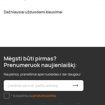
Dažniausiai užduodami klausimai
Mėgsti būti pirmas?
Prenumeruok naujienlaiškį:
Naujienos, pranešimai apie nuolaidas ir dar daugiau!
* Susipažinau su
privatumo politika