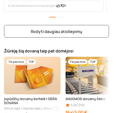
Ar šis komentaras buvo naudingas?
0
0
A
Rodyti daugiau atsiliepimų
Žiūrėję šią dovaną taip pat domėjosi
Tik pas mus
TOP
Tik pas mus
TOP
Įspūdžių dovanų kortelė | GERA
MAXIMOS dovanų čekis
DOVANA
5,00 (216)
Vilnius (aps.), Kaunas (aps.), Klaipėda (aps.), Palanga (aps.), Nida (aps.), Druskin
Kiti miestai
Nuo 5,00 €