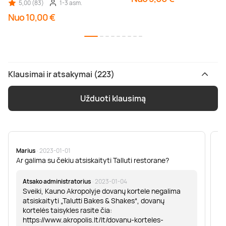
5,00 (83)
1-3 asm.
Nuo 10,00 €
Klausimai ir atsakymai (223)
Užduoti klausimą
Marius
· 2023-01-01
Sa
Ar galima su čekiu atsiskaityti Talluti restorane?
Sv
er
Atsako administratorius
· 2023-01-04
Sveiki, Kauno Akropolyje dovanų kortele negalima
atsiskaityti „Talutti Bakes & Shakes“, dovanų
kortelės taisykles rasite čia:
https://www.akropolis.lt/lt/dovanu-korteles-