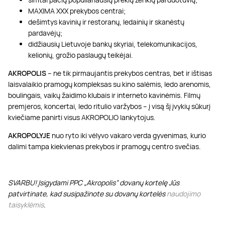
MAXIMA XXX prekybos centrai;
dešimtys kavinių ir restoranų, ledainių ir skanėstų
pardavėjų;
didžiausių Lietuvoje bankų skyriai, telekomunikacijos,
kelionių, grožio paslaugų teikėjai.
AKROPOLIS
– ne tik pirmaujantis prekybos centras, bet ir ištisas
laisvalaikio pramogų kompleksas su kino salėmis, ledo arenomis,
boulingais, vaikų žaidimo klubais ir interneto kavinėmis. Filmų
premjeros, koncertai, ledo ritulio varžybos – į visą šį įvykių sūkurį
kviečiame panirti visus AKROPOLIO lankytojus.
AKROPOLYJE
nuo ryto iki vėlyvo vakaro verda gyvenimas, kurio
dalimi tampa kiekvienas prekybos ir pramogų centro svečias.
SVARBU! Įsigydami PPC „Akropolis” dovanų kortelę Jūs
patvirtinate, kad susipažinote su dovanų kortelės
naudojimo
taisyklėmis
.