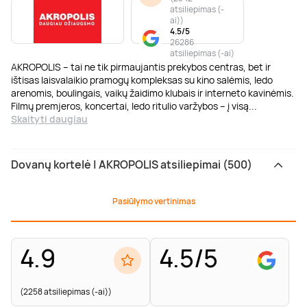
atsiliepimas (-
ai)
)
4.5/5
26286
atsiliepimas (-ai)
AKROPOLIS – tai ne tik pirmaujantis prekybos centras, bet ir
ištisas laisvalaikio pramogų kompleksas su kino salėmis, ledo
arenomis, boulingais, vaikų žaidimo klubais ir interneto kavinėmis.
Filmų premjeros, koncertai, ledo ritulio varžybos – į visą
...
Skaityti daugiau
Dovanų kortelė | AKROPOLIS atsiliepimai (500)
Pasiūlymo vertinimas
4.9
4.5/5
(2258 atsiliepimas (-ai))