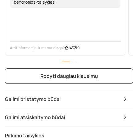
bendrosios-taisykles
Ar ši informacija Jums naudinga?
14
19
Ar
Rodyti daugiau klausimų
Galimi pristatymo būdai
Galimi atsiskaitymo būdai
Pirkimo taisyklės