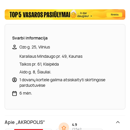
Svarbi informacija
Ozo g. 25, Vilnius
Karaliaus Mindaugo pr. 49, Kaunas
Taikos pr. 61, Klaipėda
Aido g. 8, Šiauliai.
1 dovanų kortele galima atsiskaityti skirtingose
parduotuvėse
6 mėn.
Apie „AKROPOLIS“
4.9
(
2342