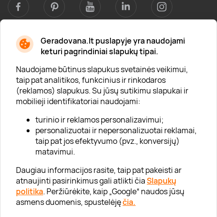
Geradovana.lt puslapyje yra naudojami
Apie mus
keturi pagrindiniai slapukų tipai.
Apie „Gera Dovana“
Naudojame būtinus slapukus svetainės veikimui,
taip pat analitikos, funkcinius ir rinkodaros
Lojalumo klubas
(reklamos) slapukus. Su jūsų sutikimu slapukai ir
Karjera
mobilieji identifikatoriai naudojami:
Visi partneriai
turinio ir reklamos personalizavimui;
personalizuotai ir nepersonalizuotai reklamai,
Kontaktai
taip pat jos efektyvumo (pvz., konversijų)
Tinklaraštis
matavimui.
Daugiau informacijos rasite, taip pat pakeisti ar
atnaujinti pasirinkimus gali atlikti čia
Slapukų
Informacija
politika
. Peržiūrėkite, kaip „Google“ naudos jūsų
asmens duomenis, spustelėję
čia.
„GERA DOVANA“ GRUPĖ